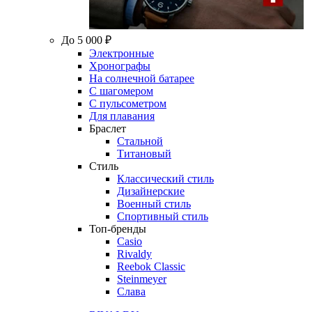
До 5 000 ₽
Электронные
Хронографы
На солнечной батарее
С шагомером
С пульсометром
Для плавания
Браслет
Стальной
Титановый
Стиль
Классический стиль
Дизайнерские
Военный стиль
Спортивный стиль
Топ-бренды
Casio
Rivaldy
Reebok Classic
Steinmeyer
Слава