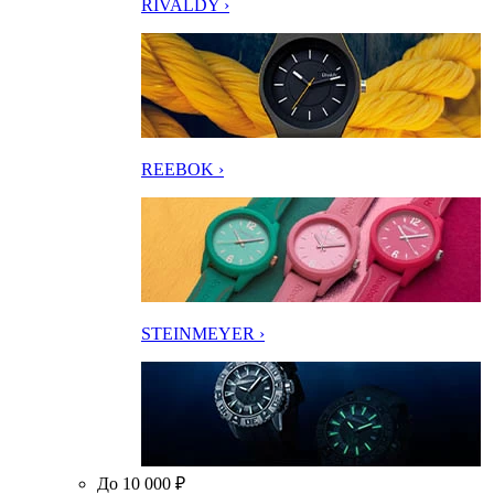
RIVALDY ›
REEBOK ›
STEINMEYER ›
До 10 000 ₽