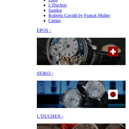
L'Duchen
Sandoz
Roberto Cavalli by Franck Muller
Cimier
EPOS ›
SEIKO ›
L’DUCHEN ›