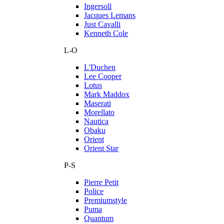
Ingersoll
Jacques Lemans
Just Cavalli
Kenneth Cole
L-O
L'Duchen
Lee Cooper
Lotus
Mark Maddox
Maserati
Morellato
Nautica
Obaku
Orient
Orient Star
P-S
Pierre Petit
Police
Premiumstyle
Puma
Quantum