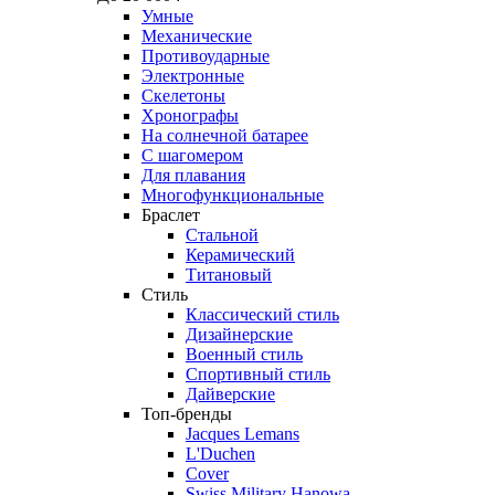
Умные
Механические
Противоударные
Электронные
Скелетоны
Хронографы
На солнечной батарее
С шагомером
Для плавания
Многофункциональные
Браслет
Стальной
Керамический
Титановый
Стиль
Классический стиль
Дизайнерские
Военный стиль
Спортивный стиль
Дайверские
Топ-бренды
Jacques Lemans
L'Duchen
Cover
Swiss Military Hanowa