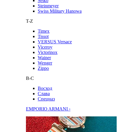
Seiko
Steinmeyer
Swiss Military Hanowa
T-Z
Timex
Tissot
VERSUS Versace
Viceroy
Victorinox
Wainer
Wenger
Zippo
В-С
Восход
Слава
Спецназ
EMPORIO ARMANI ›