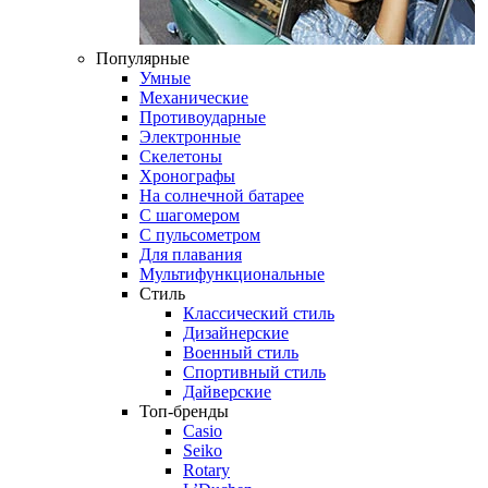
Популярные
Умные
Механические
Противоударные
Электронные
Скелетоны
Хронографы
На солнечной батарее
С шагомером
С пульсометром
Для плавания
Мультифункциональные
Стиль
Классический стиль
Дизайнерские
Военный стиль
Спортивный стиль
Дайверские
Топ-бренды
Casio
Seiko
Rotary