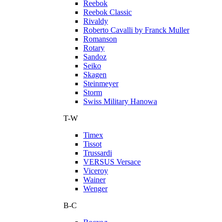
Reebok
Reebok Classic
Rivaldy
Roberto Cavalli by Franck Muller
Romanson
Rotary
Sandoz
Seiko
Skagen
Steinmeyer
Storm
Swiss Military Hanowa
T-W
Timex
Tissot
Trussardi
VERSUS Versace
Viceroy
Wainer
Wenger
В-С