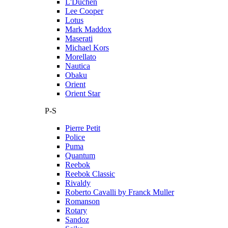
L'Duchen
Lee Cooper
Lotus
Mark Maddox
Maserati
Michael Kors
Morellato
Nautica
Obaku
Orient
Orient Star
P-S
Pierre Petit
Police
Puma
Quantum
Reebok
Reebok Classic
Rivaldy
Roberto Cavalli by Franck Muller
Romanson
Rotary
Sandoz