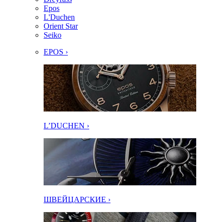
Epos
L'Duchen
Orient Star
Seiko
EPOS ›
L’DUCHEN ›
ШВЕЙЦАРСКИЕ ›