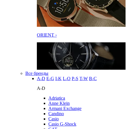
ORIENT ›
Все бренды
A-D
E-G
I-K
L-O
P-S
T-W
В-С
A-D
Adriatica
Anne Klein
Armani Exchange
Candino
Casio
Casio G-Shock