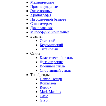
Механические
Противоударные
Электронные
Хронографы
На солнечной батарее
С шагомером
Для плавания
Многофункциональные
Браслет
Стальной
Керамический
Титановый
Стиль
Классический стиль
Дизайнерские
Военный стиль
Спортивный стиль
Топ-бренды
Danish Design
Romanson
Reebok
Mark Maddox
Casio
Gryon