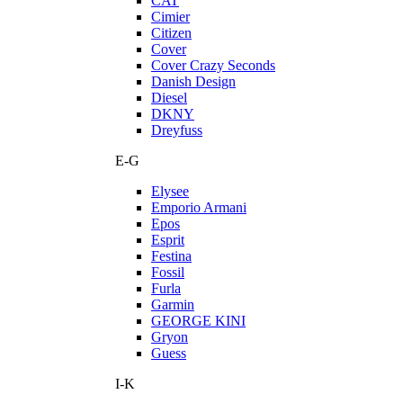
CAT
Cimier
Citizen
Cover
Cover Crazy Seconds
Danish Design
Diesel
DKNY
Dreyfuss
E-G
Elysee
Emporio Armani
Epos
Esprit
Festina
Fossil
Furla
Garmin
GEORGE KINI
Gryon
Guess
I-K