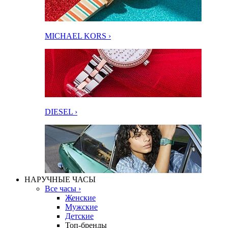
MICHAEL KORS ›
DIESEL ›
НАРУЧНЫЕ ЧАСЫ
Все часы ›
Женские
Мужские
Детские
Топ-бренды