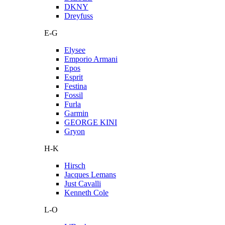
DKNY
Dreyfuss
E-G
Elysee
Emporio Armani
Epos
Esprit
Festina
Fossil
Furla
Garmin
GEORGE KINI
Gryon
H-K
Hirsch
Jacques Lemans
Just Cavalli
Kenneth Cole
L-O