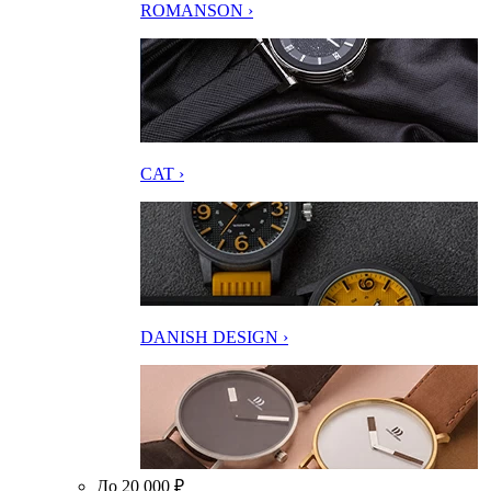
ROMANSON ›
CAT ›
DANISH DESIGN ›
До 20 000 ₽