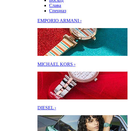
Восход
Слава
Спецназ
EMPORIO ARMANI ›
MICHAEL KORS ›
DIESEL ›