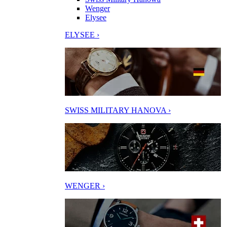
Wenger
Elysee
ELYSEE ›
SWISS MILITARY HANOVA ›
WENGER ›