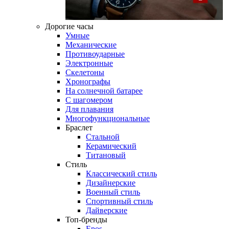
Дорогие часы
Умные
Механические
Противоударные
Электронные
Скелетоны
Хронографы
На солнечной батарее
С шагомером
Для плавания
Многофункциональные
Браслет
Стальной
Керамический
Титановый
Стиль
Классический стиль
Дизайнерские
Военный стиль
Спортивный стиль
Дайверские
Топ-бренды
Epos