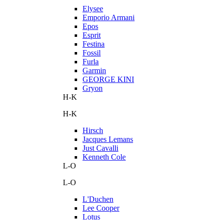
Elysee
Emporio Armani
Epos
Esprit
Festina
Fossil
Furla
Garmin
GEORGE KINI
Gryon
H-K
H-K
Hirsch
Jacques Lemans
Just Cavalli
Kenneth Cole
L-O
L-O
L'Duchen
Lee Cooper
Lotus