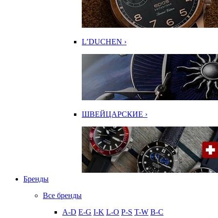
L’DUCHEN ›
ШВЕЙЦАРСКИЕ ›
Бренды
Все бренды
A-D
E-G
I-K
L-O
P-S
T-W
В-С