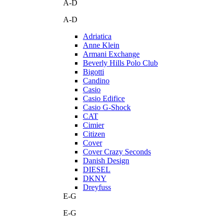
A-D
A-D
Adriatica
Anne Klein
Armani Exchange
Beverly Hills Polo Club
Bigotti
Candino
Casio
Casio Edifice
Casio G-Shock
CAT
Cimier
Citizen
Cover
Cover Crazy Seconds
Danish Design
DIESEL
DKNY
Dreyfuss
E-G
E-G