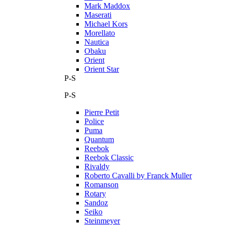
Mark Maddox
Maserati
Michael Kors
Morellato
Nautica
Obaku
Orient
Orient Star
P-S
P-S
Pierre Petit
Police
Puma
Quantum
Reebok
Reebok Classic
Rivaldy
Roberto Cavalli by Franck Muller
Romanson
Rotary
Sandoz
Seiko
Steinmeyer