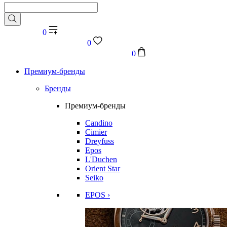
0
0
0
Премиум-бренды
Бренды
Премиум-бренды
Candino
Cimier
Dreyfuss
Epos
L'Duchen
Orient Star
Seiko
EPOS ›