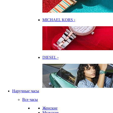
MICHAEL KORS ›
DIESEL ›
Наручные часы
Все часы
Женские
Мужские