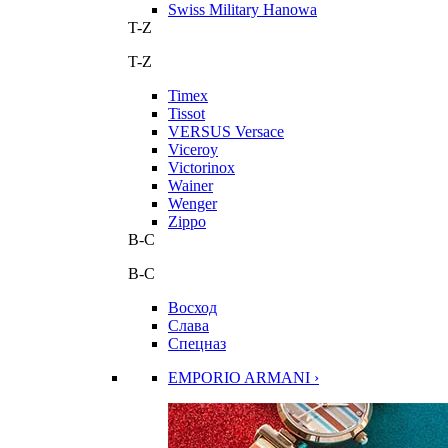
Swiss Military Hanowa
T-Z
T-Z
Timex
Tissot
VERSUS Versace
Viceroy
Victorinox
Wainer
Wenger
Zippo
В-С
В-С
Восход
Слава
Спецназ
EMPORIO ARMANI ›