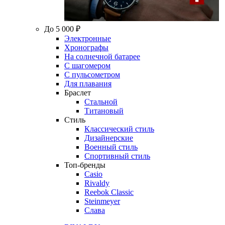
До 5 000 ₽
Электронные
Хронографы
На солнечной батарее
С шагомером
С пульсометром
Для плавания
Браслет
Стальной
Титановый
Стиль
Классический стиль
Дизайнерские
Военный стиль
Спортивный стиль
Топ-бренды
Casio
Rivaldy
Reebok Classic
Steinmeyer
Слава