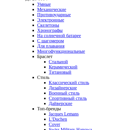
Умные
Механические
Противоударные
Электронные
Скелетоны
Хронографы
На солнечной батарее
С шагомером
Для плавания
Многофункциональные
Браслет
Стальной
Керамический
Титановый
Стиль
Классический стиль
Дизайнерские
Военный стиль
Спортивный стиль
Дайверские
Топ-бренды
Jacques Lemans
L'Duchen
Cover
Swiss Military Hanowa