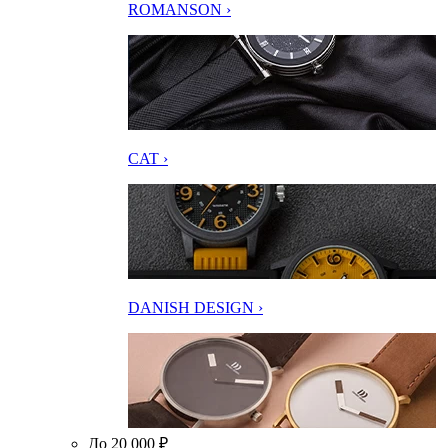
ROMANSON ›
CAT ›
DANISH DESIGN ›
До 20 000 ₽