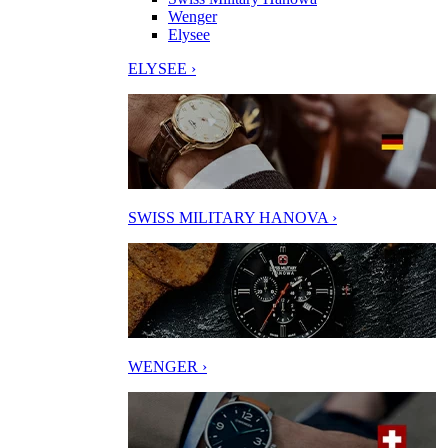
Wenger
Elysee
ELYSEE ›
SWISS MILITARY HANOVA ›
WENGER ›