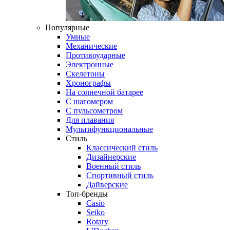
Популярные
Умные
Механические
Противоударные
Электронные
Скелетоны
Хронографы
На солнечной батарее
С шагомером
С пульсометром
Для плавания
Мультифункциональные
Стиль
Классический стиль
Дизайнерские
Военный стиль
Спортивный стиль
Дайверские
Топ-бренды
Casio
Seiko
Rotary