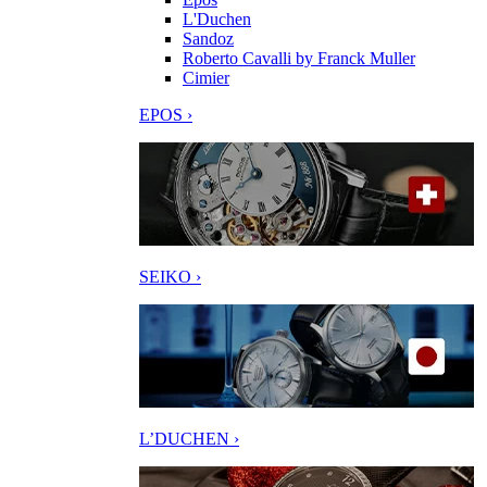
L'Duchen
Sandoz
Roberto Cavalli by Franck Muller
Cimier
EPOS ›
SEIKO ›
L’DUCHEN ›