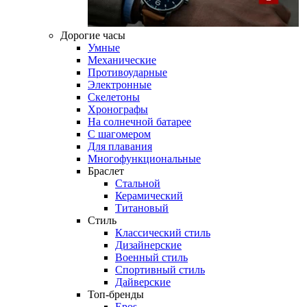
Дорогие часы
Умные
Механические
Противоударные
Электронные
Скелетоны
Хронографы
На солнечной батарее
С шагомером
Для плавания
Многофункциональные
Браслет
Стальной
Керамический
Титановый
Стиль
Классический стиль
Дизайнерские
Военный стиль
Спортивный стиль
Дайверские
Топ-бренды
Epos