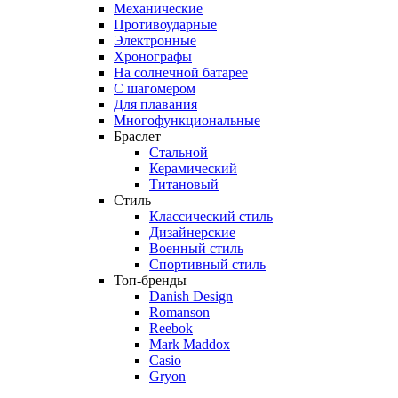
Механические
Противоударные
Электронные
Хронографы
На солнечной батарее
С шагомером
Для плавания
Многофункциональные
Браслет
Стальной
Керамический
Титановый
Стиль
Классический стиль
Дизайнерские
Военный стиль
Спортивный стиль
Топ-бренды
Danish Design
Romanson
Reebok
Mark Maddox
Casio
Gryon