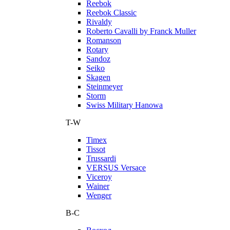
Reebok
Reebok Classic
Rivaldy
Roberto Cavalli by Franck Muller
Romanson
Rotary
Sandoz
Seiko
Skagen
Steinmeyer
Storm
Swiss Military Hanowa
T-W
Timex
Tissot
Trussardi
VERSUS Versace
Viceroy
Wainer
Wenger
В-С