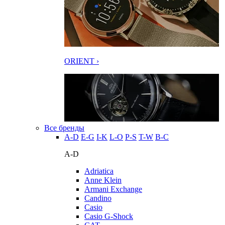
ORIENT ›
Все бренды
A-D
E-G
I-K
L-O
P-S
T-W
В-С
A-D
Adriatica
Anne Klein
Armani Exchange
Candino
Casio
Casio G-Shock