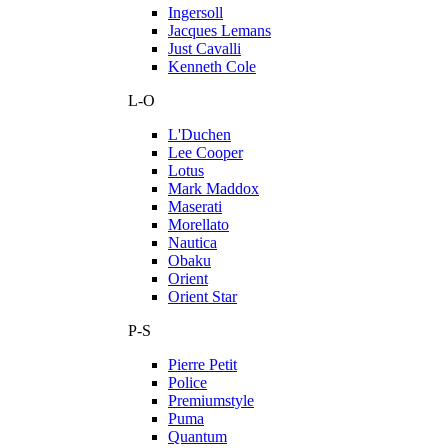
Ingersoll
Jacques Lemans
Just Cavalli
Kenneth Cole
L-O
L'Duchen
Lee Cooper
Lotus
Mark Maddox
Maserati
Morellato
Nautica
Obaku
Orient
Orient Star
P-S
Pierre Petit
Police
Premiumstyle
Puma
Quantum