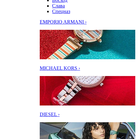
Восход
Слава
Спецназ
EMPORIO ARMANI ›
MICHAEL KORS ›
DIESEL ›