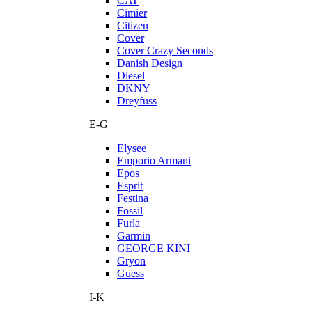
CAT
Cimier
Citizen
Cover
Cover Crazy Seconds
Danish Design
Diesel
DKNY
Dreyfuss
E-G
Elysee
Emporio Armani
Epos
Esprit
Festina
Fossil
Furla
Garmin
GEORGE KINI
Gryon
Guess
I-K