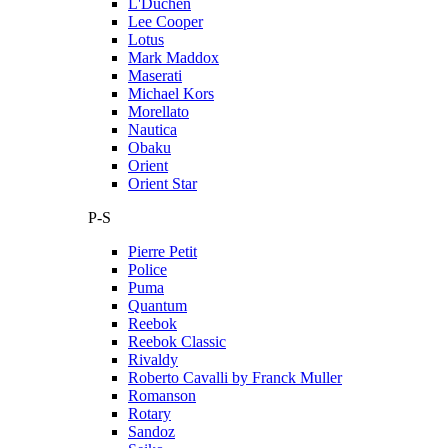
L'Duchen
Lee Cooper
Lotus
Mark Maddox
Maserati
Michael Kors
Morellato
Nautica
Obaku
Orient
Orient Star
P-S
Pierre Petit
Police
Puma
Quantum
Reebok
Reebok Classic
Rivaldy
Roberto Cavalli by Franck Muller
Romanson
Rotary
Sandoz