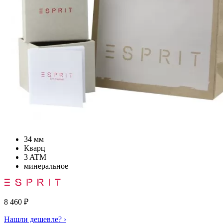
34 мм
Кварц
3 ATM
минеральное
8 460
₽
Нашли дешевле? ›