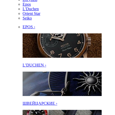
Epos
L'Duchen
Orient Star
Seiko
EPOS ›
L’DUCHEN ›
ШВЕЙЦАРСКИЕ ›