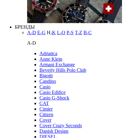
БРЕНДЫ
A-D
E-G
H
-K
L-O
P-S
T-Z
В-С
A-D
Adriatica
Anne Klein
Armani Exchange
Beverly Hills Polo Club
Bigotti
Candino
Casio
Casio Edifice
Casio G-Shock
CAT
Cimier
Citizen
Cover
Cover Crazy Seconds
Danish Design
DIESEL