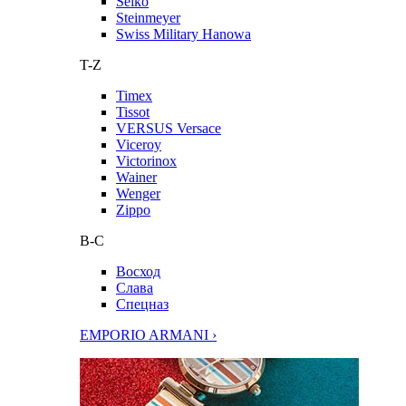
Seiko
Steinmeyer
Swiss Military Hanowa
T-Z
Timex
Tissot
VERSUS Versace
Viceroy
Victorinox
Wainer
Wenger
Zippo
В-С
Восход
Слава
Спецназ
EMPORIO ARMANI ›