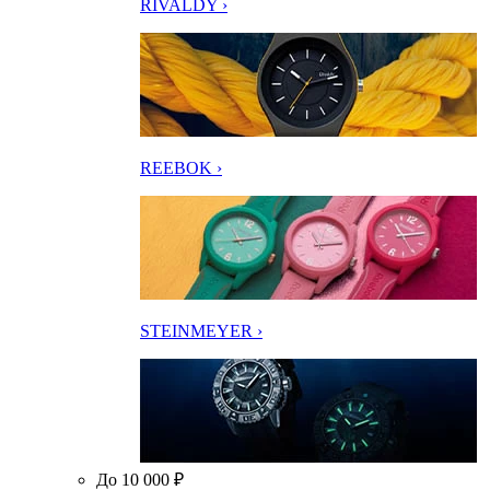
RIVALDY ›
REEBOK ›
STEINMEYER ›
До 10 000 ₽