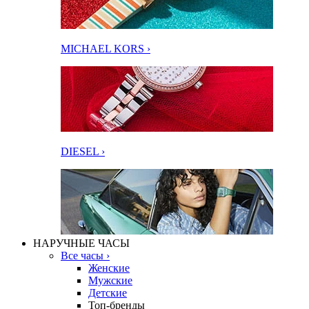
MICHAEL KORS ›
DIESEL ›
НАРУЧНЫЕ ЧАСЫ
Все часы ›
Женские
Мужские
Детские
Топ-бренды