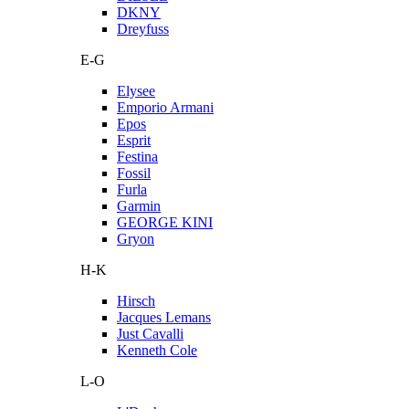
DKNY
Dreyfuss
E-G
Elysee
Emporio Armani
Epos
Esprit
Festina
Fossil
Furla
Garmin
GEORGE KINI
Gryon
H-K
Hirsch
Jacques Lemans
Just Cavalli
Kenneth Cole
L-O