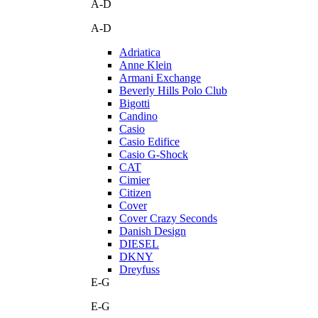
A-D
A-D
Adriatica
Anne Klein
Armani Exchange
Beverly Hills Polo Club
Bigotti
Candino
Casio
Casio Edifice
Casio G-Shock
CAT
Cimier
Citizen
Cover
Cover Crazy Seconds
Danish Design
DIESEL
DKNY
Dreyfuss
E-G
E-G