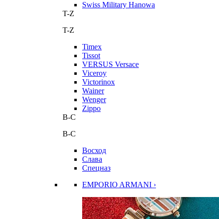
Swiss Military Hanowa
T-Z
T-Z
Timex
Tissot
VERSUS Versace
Viceroy
Victorinox
Wainer
Wenger
Zippo
В-С
В-С
Восход
Слава
Спецназ
EMPORIO ARMANI ›