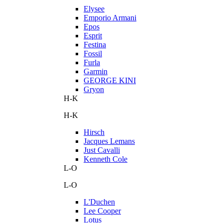
Elysee
Emporio Armani
Epos
Esprit
Festina
Fossil
Furla
Garmin
GEORGE KINI
Gryon
H-K
H-K
Hirsch
Jacques Lemans
Just Cavalli
Kenneth Cole
L-O
L-O
L'Duchen
Lee Cooper
Lotus