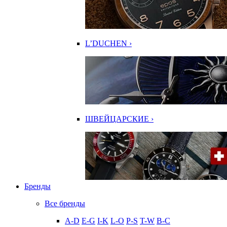
L’DUCHEN ›
ШВЕЙЦАРСКИЕ ›
Бренды
Все бренды
A-D
E-G
I-K
L-O
P-S
T-W
В-С