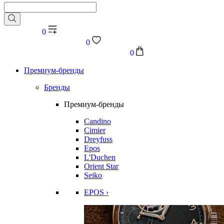
0
0
0
Премиум-бренды
Бренды
Премиум-бренды
Candino
Cimier
Dreyfuss
Epos
L'Duchen
Orient Star
Seiko
EPOS ›