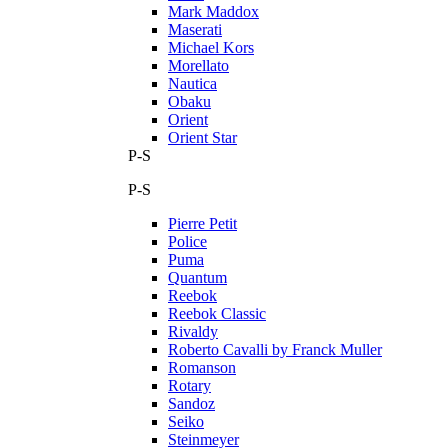
Mark Maddox
Maserati
Michael Kors
Morellato
Nautica
Obaku
Orient
Orient Star
P-S
P-S
Pierre Petit
Police
Puma
Quantum
Reebok
Reebok Classic
Rivaldy
Roberto Cavalli by Franck Muller
Romanson
Rotary
Sandoz
Seiko
Steinmeyer