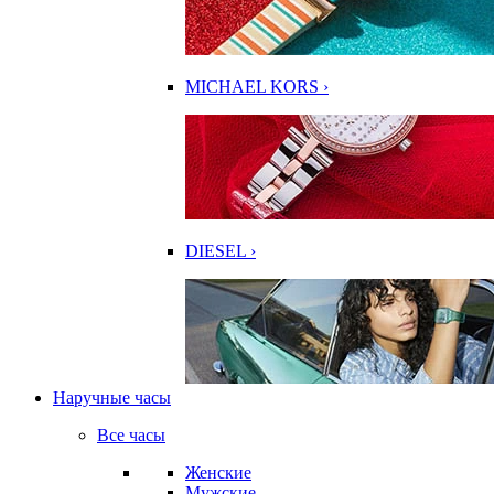
MICHAEL KORS ›
DIESEL ›
Наручные часы
Все часы
Женские
Мужские