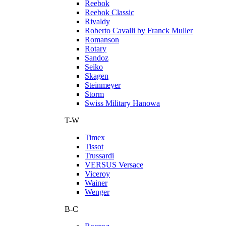
Reebok
Reebok Classic
Rivaldy
Roberto Cavalli by Franck Muller
Romanson
Rotary
Sandoz
Seiko
Skagen
Steinmeyer
Storm
Swiss Military Hanowa
T-W
Timex
Tissot
Trussardi
VERSUS Versace
Viceroy
Wainer
Wenger
В-С