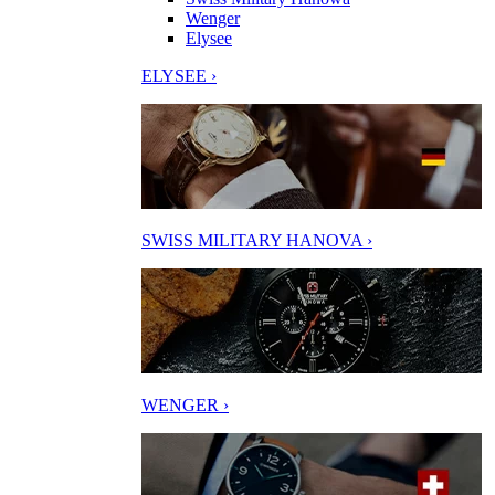
Wenger
Elysee
ELYSEE ›
SWISS MILITARY HANOVA ›
WENGER ›