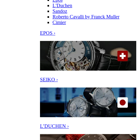
L'Duchen
Sandoz
Roberto Cavalli by Franck Muller
Cimier
EPOS ›
SEIKO ›
L’DUCHEN ›