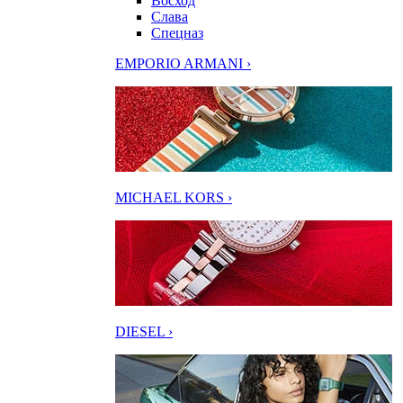
Восход
Слава
Спецназ
EMPORIO ARMANI ›
MICHAEL KORS ›
DIESEL ›