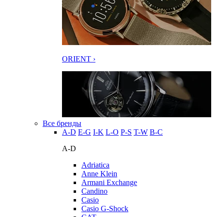
ORIENT ›
Все бренды
A-D
E-G
I-K
L-O
P-S
T-W
В-С
A-D
Adriatica
Anne Klein
Armani Exchange
Candino
Casio
Casio G-Shock