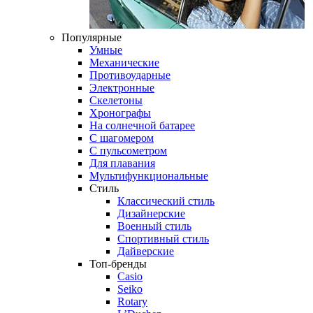
Популярные
Умные
Механические
Противоударные
Электронные
Скелетоны
Хронографы
На солнечной батарее
С шагомером
С пульсометром
Для плавания
Мультифункциональные
Стиль
Классический стиль
Дизайнерские
Военный стиль
Спортивный стиль
Дайверские
Топ-бренды
Casio
Seiko
Rotary