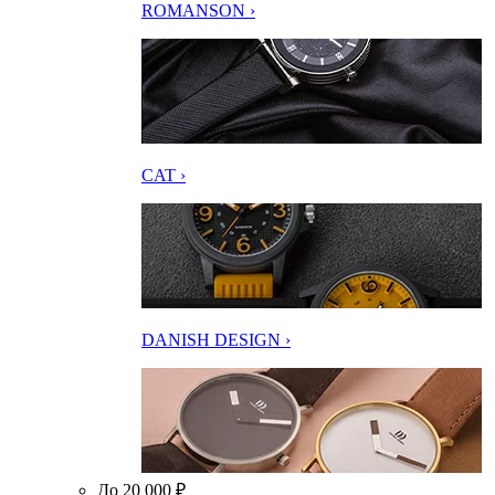
ROMANSON ›
CAT ›
DANISH DESIGN ›
До 20 000 ₽