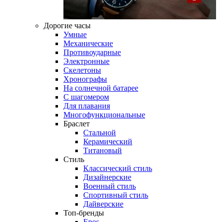
Дорогие часы
Умные
Механические
Противоударные
Электронные
Скелетоны
Хронографы
На солнечной батарее
С шагомером
Для плавания
Многофункциональные
Браслет
Стальной
Керамический
Титановый
Стиль
Классический стиль
Дизайнерские
Военный стиль
Спортивный стиль
Дайверские
Топ-бренды
Epos