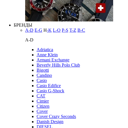
БРЕНДЫ
A-D
E-G
H
-K
L-O
P-S
T-Z
В-С
A-D
Adriatica
Anne Klein
Armani Exchange
Beverly Hills Polo Club
Bigotti
Candino
Casio
Casio Edifice
Casio G-Shock
CAT
Cimier
Citizen
Cover
Cover Crazy Seconds
Danish Design
DIESEL