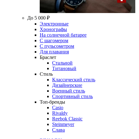
До 5 000 ₽
Электронные
Хронографы
На солнечной батарее
С шагомером
С пульсометром
Для плавания
Браслет
Стальной
Титановый
Стиль
Классический стиль
Дизайнерские
Военный стиль
Спортивный стиль
Топ-бренды
Casio
Rivaldy
Reebok Classic
Steinmeyer
Слава