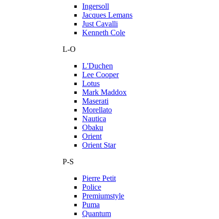
Ingersoll
Jacques Lemans
Just Cavalli
Kenneth Cole
L-O
L'Duchen
Lee Cooper
Lotus
Mark Maddox
Maserati
Morellato
Nautica
Obaku
Orient
Orient Star
P-S
Pierre Petit
Police
Premiumstyle
Puma
Quantum