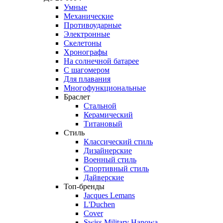
Умные
Механические
Противоударные
Электронные
Скелетоны
Хронографы
На солнечной батарее
С шагомером
Для плавания
Многофункциональные
Браслет
Стальной
Керамический
Титановый
Стиль
Классический стиль
Дизайнерские
Военный стиль
Спортивный стиль
Дайверские
Топ-бренды
Jacques Lemans
L'Duchen
Cover
Swiss Military Hanowa