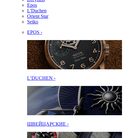
Epos
L'Duchen
Orient Star
Seiko
EPOS ›
L’DUCHEN ›
ШВЕЙЦАРСКИЕ ›