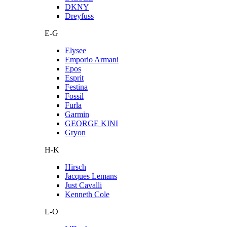
DKNY
Dreyfuss
E-G
Elysee
Emporio Armani
Epos
Esprit
Festina
Fossil
Furla
Garmin
GEORGE KINI
Gryon
H-K
Hirsch
Jacques Lemans
Just Cavalli
Kenneth Cole
L-O