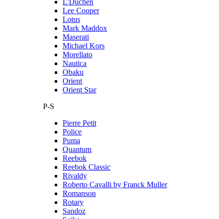
L'Duchen
Lee Cooper
Lotus
Mark Maddox
Maserati
Michael Kors
Morellato
Nautica
Obaku
Orient
Orient Star
P-S
Pierre Petit
Police
Puma
Quantum
Reebok
Reebok Classic
Rivaldy
Roberto Cavalli by Franck Muller
Romanson
Rotary
Sandoz