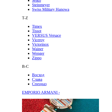
Seiko
Steinmeyer
Swiss Military Hanowa
T-Z
Timex
Tissot
VERSUS Versace
Viceroy
Victorinox
Wainer
Wenger
Zippo
В-С
Восход
Слава
Спецназ
EMPORIO ARMANI ›