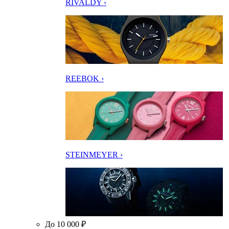
RIVALDY ›
REEBOK ›
STEINMEYER ›
До 10 000 ₽