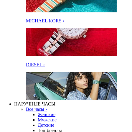
MICHAEL KORS ›
DIESEL ›
НАРУЧНЫЕ ЧАСЫ
Все часы ›
Женские
Мужские
Детские
Топ-бренды