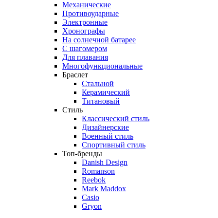
Механические
Противоударные
Электронные
Хронографы
На солнечной батарее
С шагомером
Для плавания
Многофункциональные
Браслет
Стальной
Керамический
Титановый
Стиль
Классический стиль
Дизайнерские
Военный стиль
Спортивный стиль
Топ-бренды
Danish Design
Romanson
Reebok
Mark Maddox
Casio
Gryon