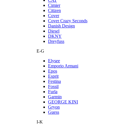
CAT
Cimier
Citizen
Cover
Cover Crazy Seconds
Danish Design
Diesel
DKNY
Dreyfuss
E-G
Elysee
Emporio Armani
Epos
Esprit
Festina
Fossil
Furla
Garmin
GEORGE KINI
Gryon
Guess
I-K