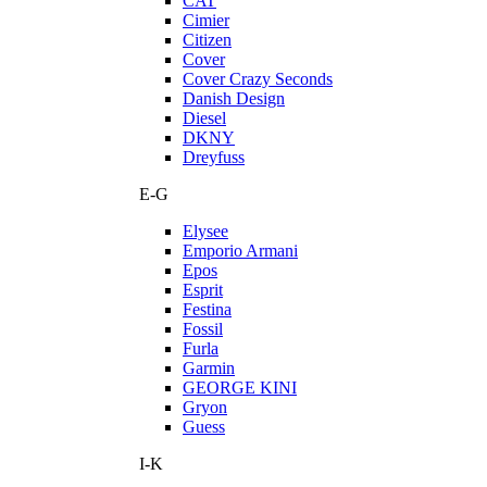
CAT
Cimier
Citizen
Cover
Cover Crazy Seconds
Danish Design
Diesel
DKNY
Dreyfuss
E-G
Elysee
Emporio Armani
Epos
Esprit
Festina
Fossil
Furla
Garmin
GEORGE KINI
Gryon
Guess
I-K