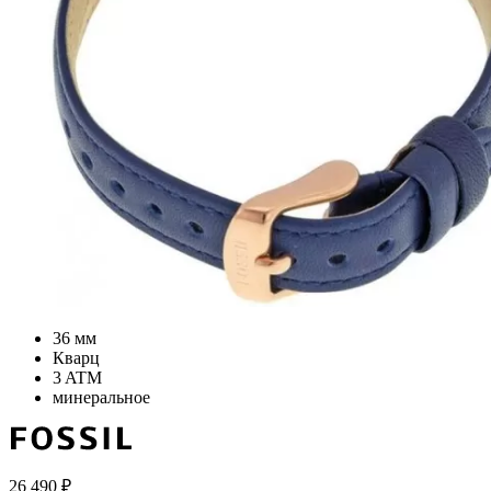
36 мм
Кварц
3 ATM
минеральное
26 490
₽