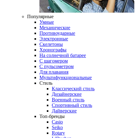
Популярные
Умные
Механические
Противоударные
Электронные
Скелетоны
Хронографы
На солнечной батарее
С шагомером
С пульсометром
Для плавания
Мультифункциональные
Стиль
Классический стиль
Дизайнерские
Военный стиль
Спортивный стиль
Дайверские
Топ-бренды
Casio
Seiko
Rotary