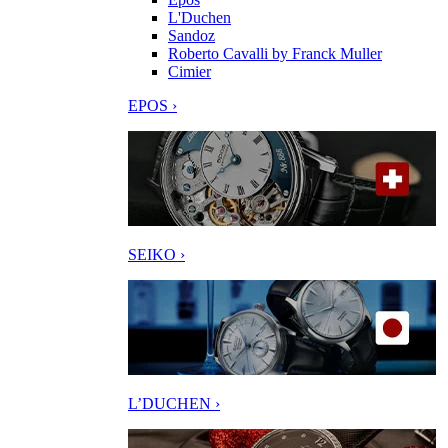
L'Duchen
Sandoz
Roberto Cavalli by Franck Muller
Cimier
EPOS ›
SEIKO ›
L’DUCHEN ›