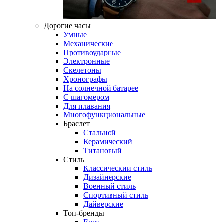
Дорогие часы
Умные
Механические
Противоударные
Электронные
Скелетоны
Хронографы
На солнечной батарее
С шагомером
Для плавания
Многофункциональные
Браслет
Стальной
Керамический
Титановый
Стиль
Классический стиль
Дизайнерские
Военный стиль
Спортивный стиль
Дайверские
Топ-бренды
Epos