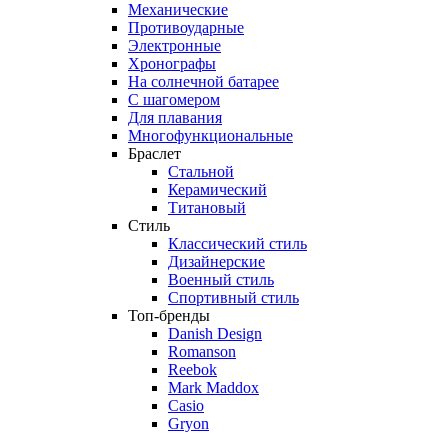
Механические
Противоударные
Электронные
Хронографы
На солнечной батарее
С шагомером
Для плавания
Многофункциональные
Браслет
Стальной
Керамический
Титановый
Стиль
Классический стиль
Дизайнерские
Военный стиль
Спортивный стиль
Топ-бренды
Danish Design
Romanson
Reebok
Mark Maddox
Casio
Gryon