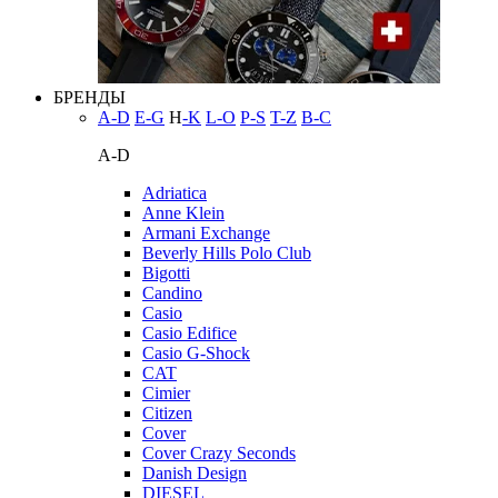
БРЕНДЫ
A-D
E-G
H
-K
L-O
P-S
T-Z
В-С
A-D
Adriatica
Anne Klein
Armani Exchange
Beverly Hills Polo Club
Bigotti
Candino
Casio
Casio Edifice
Casio G-Shock
CAT
Cimier
Citizen
Cover
Cover Crazy Seconds
Danish Design
DIESEL