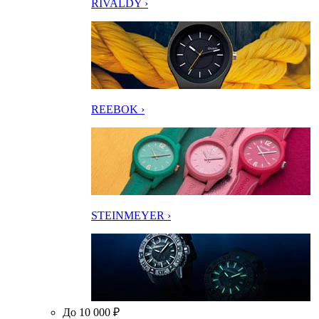
RIVALDY ›
REEBOK ›
STEINMEYER ›
До 10 000 ₽