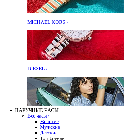
MICHAEL KORS ›
DIESEL ›
НАРУЧНЫЕ ЧАСЫ
Все часы ›
Женские
Мужские
Детские
Топ-бренды