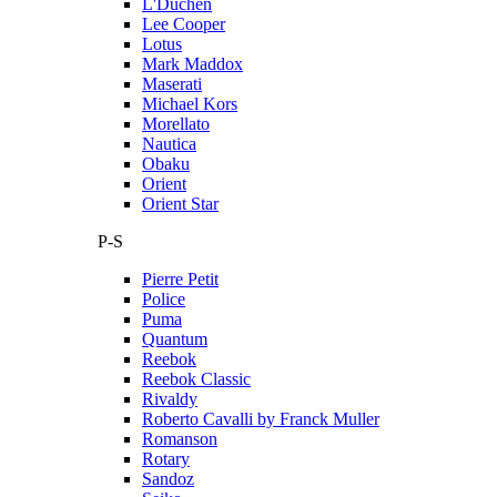
L'Duchen
Lee Cooper
Lotus
Mark Maddox
Maserati
Michael Kors
Morellato
Nautica
Obaku
Orient
Orient Star
P-S
Pierre Petit
Police
Puma
Quantum
Reebok
Reebok Classic
Rivaldy
Roberto Cavalli by Franck Muller
Romanson
Rotary
Sandoz