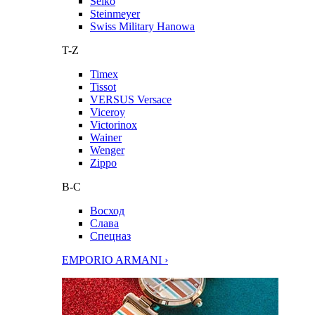
Seiko
Steinmeyer
Swiss Military Hanowa
T-Z
Timex
Tissot
VERSUS Versace
Viceroy
Victorinox
Wainer
Wenger
Zippo
В-С
Восход
Слава
Спецназ
EMPORIO ARMANI ›