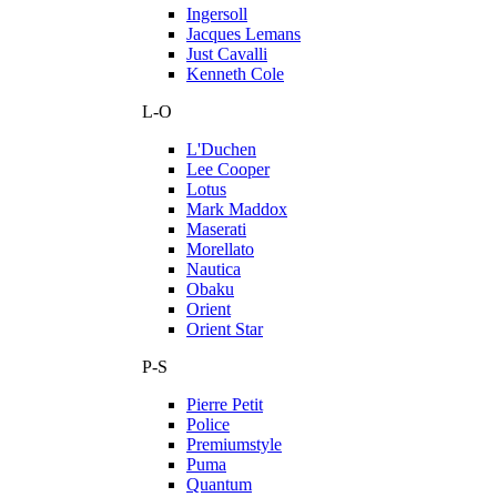
Ingersoll
Jacques Lemans
Just Cavalli
Kenneth Cole
L-O
L'Duchen
Lee Cooper
Lotus
Mark Maddox
Maserati
Morellato
Nautica
Obaku
Orient
Orient Star
P-S
Pierre Petit
Police
Premiumstyle
Puma
Quantum