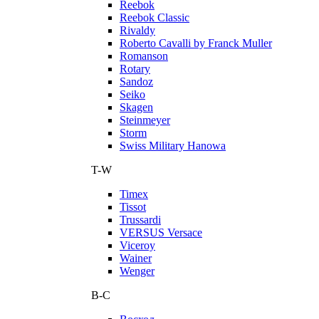
Reebok
Reebok Classic
Rivaldy
Roberto Cavalli by Franck Muller
Romanson
Rotary
Sandoz
Seiko
Skagen
Steinmeyer
Storm
Swiss Military Hanowa
T-W
Timex
Tissot
Trussardi
VERSUS Versace
Viceroy
Wainer
Wenger
В-С