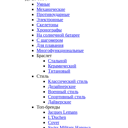
Умные
Механические
Противоударные
Электронные
Скелетоны
Хронографы
На солнечной батарее
С шагомером
Для плавания
Многофункциональные
Браслет
Стальной
Керамический
Титановый
Стиль
Классический стиль
Дизайнерские
Военный стиль
Спортивный стиль
Дайверские
Топ-бренды
Jacques Lemans
L'Duchen
Cover
Swiss Military Hanowa