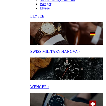
Wenger
Elysee
ELYSEE ›
SWISS MILITARY HANOVA ›
WENGER ›