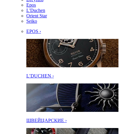
Epos
L'Duchen
Orient Star
Seiko
EPOS ›
L’DUCHEN ›
ШВЕЙЦАРСКИЕ ›