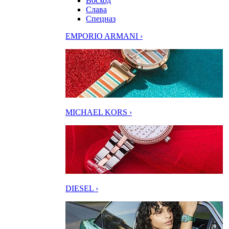
Восход
Слава
Спецназ
EMPORIO ARMANI ›
MICHAEL KORS ›
DIESEL ›