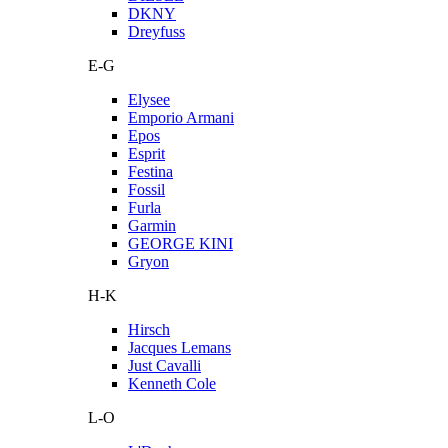
DKNY
Dreyfuss
E-G
Elysee
Emporio Armani
Epos
Esprit
Festina
Fossil
Furla
Garmin
GEORGE KINI
Gryon
H-K
Hirsch
Jacques Lemans
Just Cavalli
Kenneth Cole
L-O