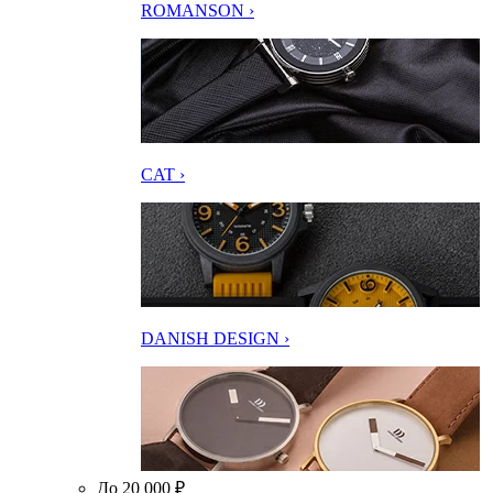
ROMANSON ›
CAT ›
DANISH DESIGN ›
До 20 000 ₽