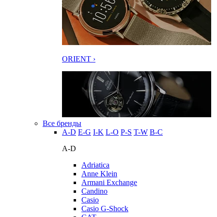
ORIENT ›
Все бренды
A-D
E-G
I-K
L-O
P-S
T-W
В-С
A-D
Adriatica
Anne Klein
Armani Exchange
Candino
Casio
Casio G-Shock