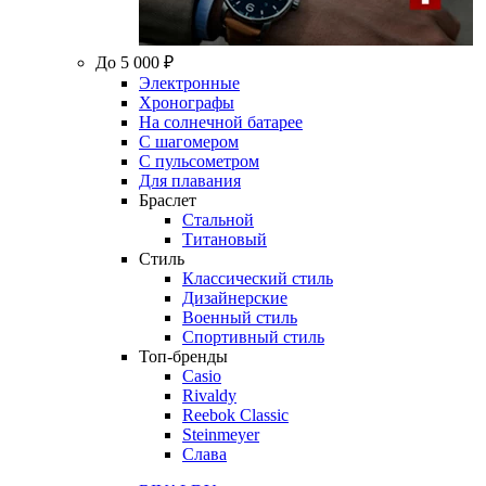
До 5 000 ₽
Электронные
Хронографы
На солнечной батарее
С шагомером
С пульсометром
Для плавания
Браслет
Стальной
Титановый
Стиль
Классический стиль
Дизайнерские
Военный стиль
Спортивный стиль
Топ-бренды
Casio
Rivaldy
Reebok Classic
Steinmeyer
Слава