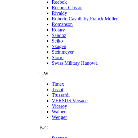
Reebok
Reebok Classic
Rivaldy
Roberto Cavalli by Franck Muller
Romanson
Rotary
Sandoz
Seiko
Skagen
Steinmeyer
Storm
Swiss Military Hanowa
T-W
Timex
Tissot
Trussardi
VERSUS Versace
Viceroy
Wainer
Wenger
В-С