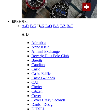
БРЕНДЫ
A-D
E-G
H
-K
L-O
P-S
T-Z
В-С
A-D
Adriatica
Anne Klein
Armani Exchange
Beverly Hills Polo Club
Bigotti
Candino
Casio
Casio Edifice
Casio G-Shock
CAT
Cimier
Citizen
Cover
Cover Crazy Seconds
Danish Design
DIESEL