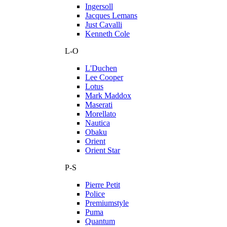
Ingersoll
Jacques Lemans
Just Cavalli
Kenneth Cole
L-O
L'Duchen
Lee Cooper
Lotus
Mark Maddox
Maserati
Morellato
Nautica
Obaku
Orient
Orient Star
P-S
Pierre Petit
Police
Premiumstyle
Puma
Quantum