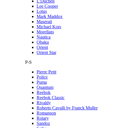
L'Duchen
Lee Cooper
Lotus
Mark Maddox
Maserati
Michael Kors
Morellato
Nautica
Obaku
Orient
Orient Star
P-S
Pierre Petit
Police
Puma
Quantum
Reebok
Reebok Classic
Rivaldy
Roberto Cavalli by Franck Muller
Romanson
Rotary
Sandoz