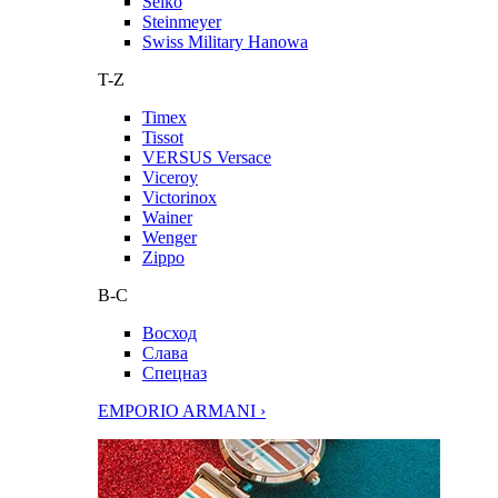
Seiko
Steinmeyer
Swiss Military Hanowa
T-Z
Timex
Tissot
VERSUS Versace
Viceroy
Victorinox
Wainer
Wenger
Zippo
В-С
Восход
Слава
Спецназ
EMPORIO ARMANI ›