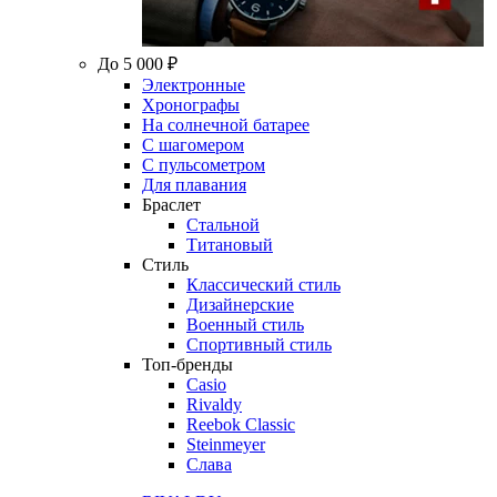
До 5 000 ₽
Электронные
Хронографы
На солнечной батарее
С шагомером
С пульсометром
Для плавания
Браслет
Стальной
Титановый
Стиль
Классический стиль
Дизайнерские
Военный стиль
Спортивный стиль
Топ-бренды
Casio
Rivaldy
Reebok Classic
Steinmeyer
Слава