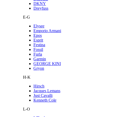
DKNY
Dreyfuss
E-G
Elysee
Emporio Armani
Epos
Esprit
Festina
Fossil
Furla
Garmin
GEORGE KINI
Gryon
H-K
Hirsch
Jacques Lemans
Just Cavalli
Kenneth Cole
L-O