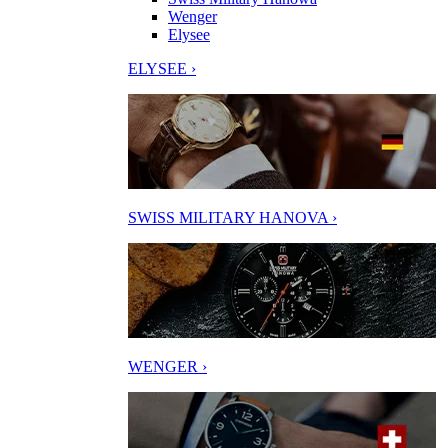
Wenger
Elysee
ELYSEE ›
SWISS MILITARY HANOVA ›
WENGER ›