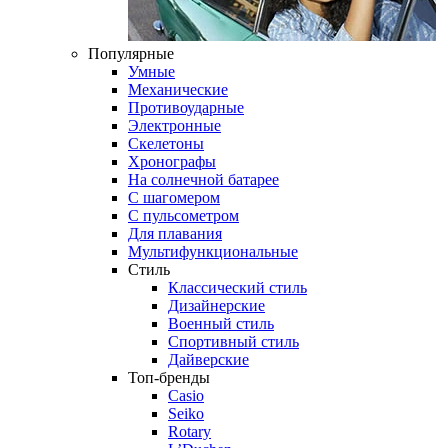
Популярные
Умные
Механические
Противоударные
Электронные
Скелетоны
Хронографы
На солнечной батарее
С шагомером
С пульсометром
Для плавания
Мультифункциональные
Стиль
Классический стиль
Дизайнерские
Военный стиль
Спортивный стиль
Дайверские
Топ-бренды
Casio
Seiko
Rotary