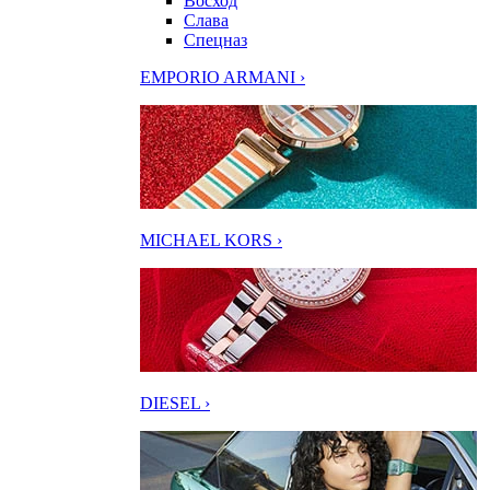
Восход
Слава
Спецназ
EMPORIO ARMANI ›
MICHAEL KORS ›
DIESEL ›