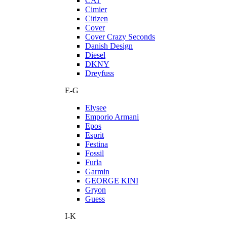
CAT
Cimier
Citizen
Cover
Cover Crazy Seconds
Danish Design
Diesel
DKNY
Dreyfuss
E-G
Elysee
Emporio Armani
Epos
Esprit
Festina
Fossil
Furla
Garmin
GEORGE KINI
Gryon
Guess
I-K