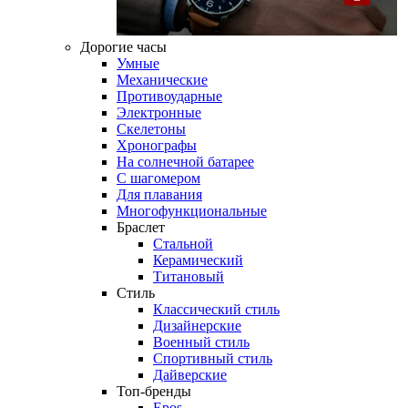
Дорогие часы
Умные
Механические
Противоударные
Электронные
Скелетоны
Хронографы
На солнечной батарее
С шагомером
Для плавания
Многофункциональные
Браслет
Стальной
Керамический
Титановый
Стиль
Классический стиль
Дизайнерские
Военный стиль
Спортивный стиль
Дайверские
Топ-бренды
Epos