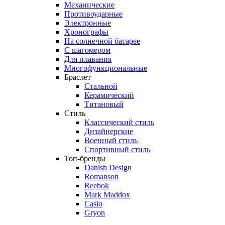
Механические
Противоударные
Электронные
Хронографы
На солнечной батарее
С шагомером
Для плавания
Многофункциональные
Браслет
Стальной
Керамический
Титановый
Стиль
Классический стиль
Дизайнерские
Военный стиль
Спортивный стиль
Топ-бренды
Danish Design
Romanson
Reebok
Mark Maddox
Casio
Gryon