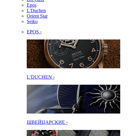
Epos
L'Duchen
Orient Star
Seiko
EPOS ›
L’DUCHEN ›
ШВЕЙЦАРСКИЕ ›