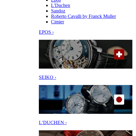
L'Duchen
Sandoz
Roberto Cavalli by Franck Muller
Cimier
EPOS ›
SEIKO ›
L’DUCHEN ›