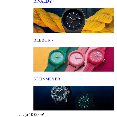
RIVALDY ›
REEBOK ›
STEINMEYER ›
До 10 000 ₽