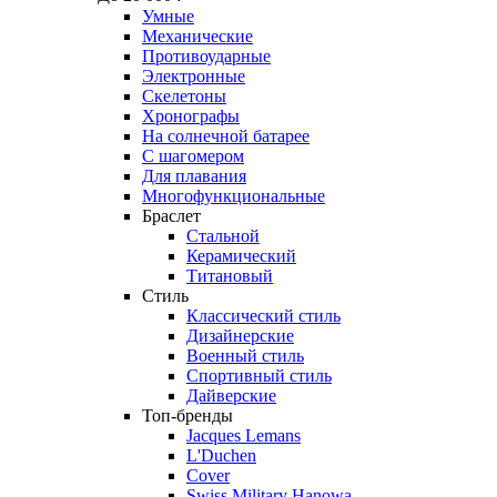
Умные
Механические
Противоударные
Электронные
Скелетоны
Хронографы
На солнечной батарее
С шагомером
Для плавания
Многофункциональные
Браслет
Стальной
Керамический
Титановый
Стиль
Классический стиль
Дизайнерские
Военный стиль
Спортивный стиль
Дайверские
Топ-бренды
Jacques Lemans
L'Duchen
Cover
Swiss Military Hanowa