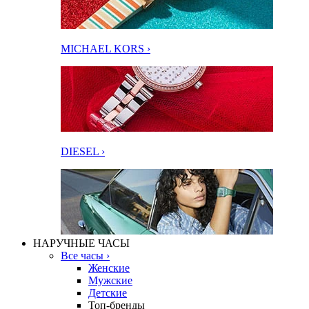
MICHAEL KORS ›
DIESEL ›
НАРУЧНЫЕ ЧАСЫ
Все часы ›
Женские
Мужские
Детские
Топ-бренды