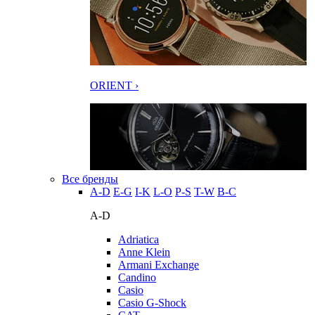
ORIENT ›
Все бренды
A-D
E-G
I-K
L-O
P-S
T-W
В-С
A-D
Adriatica
Anne Klein
Armani Exchange
Candino
Casio
Casio G-Shock