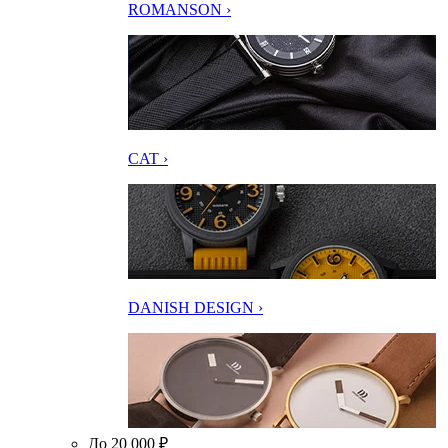
ROMANSON ›
CAT ›
DANISH DESIGN ›
До 20 000 ₽