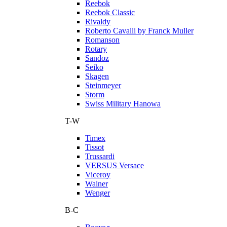
Reebok
Reebok Classic
Rivaldy
Roberto Cavalli by Franck Muller
Romanson
Rotary
Sandoz
Seiko
Skagen
Steinmeyer
Storm
Swiss Military Hanowa
T-W
Timex
Tissot
Trussardi
VERSUS Versace
Viceroy
Wainer
Wenger
В-С