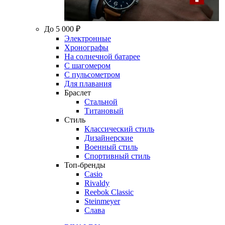
До 5 000 ₽
Электронные
Хронографы
На солнечной батарее
С шагомером
С пульсометром
Для плавания
Браслет
Стальной
Титановый
Стиль
Классический стиль
Дизайнерские
Военный стиль
Спортивный стиль
Топ-бренды
Casio
Rivaldy
Reebok Classic
Steinmeyer
Слава