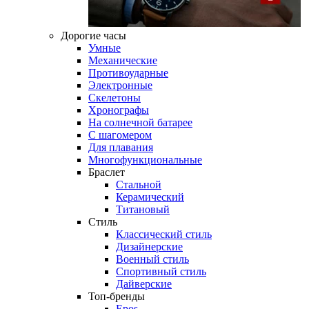
Дорогие часы
Умные
Механические
Противоударные
Электронные
Скелетоны
Хронографы
На солнечной батарее
С шагомером
Для плавания
Многофункциональные
Браслет
Стальной
Керамический
Титановый
Стиль
Классический стиль
Дизайнерские
Военный стиль
Спортивный стиль
Дайверские
Топ-бренды
Epos