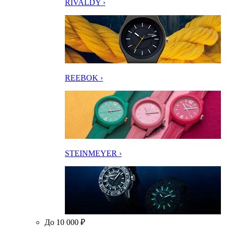
RIVALDY ›
REEBOK ›
STEINMEYER ›
До 10 000 ₽