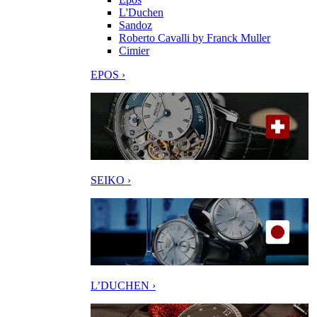
L'Duchen
Sandoz
Roberto Cavalli by Franck Muller
Cimier
EPOS ›
SEIKO ›
L’DUCHEN ›