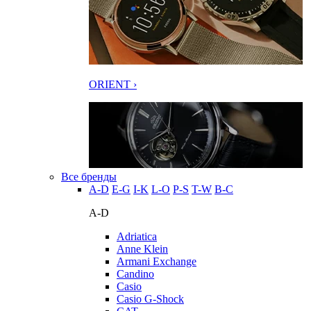
ORIENT ›
Все бренды
A-D
E-G
I-K
L-O
P-S
T-W
В-С
A-D
Adriatica
Anne Klein
Armani Exchange
Candino
Casio
Casio G-Shock