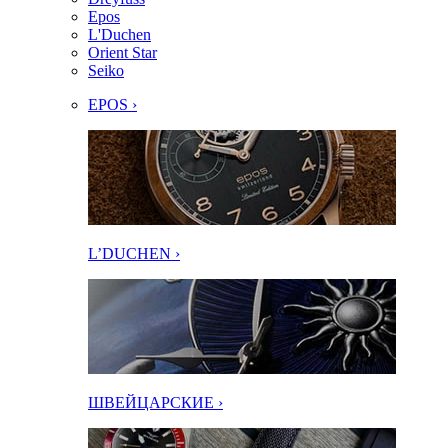
Epos
L'Duchen
Orient Star
Seiko
EPOS ›
L’DUCHEN ›
ШВЕЙЦАРСКИЕ ›