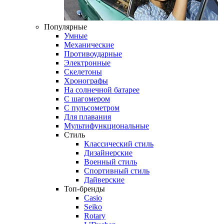
Популярные
Умные
Механические
Противоударные
Электронные
Скелетоны
Хронографы
На солнечной батарее
С шагомером
С пульсометром
Для плавания
Мультифункциональные
Стиль
Классический стиль
Дизайнерские
Военный стиль
Спортивный стиль
Дайверские
Топ-бренды
Casio
Seiko
Rotary