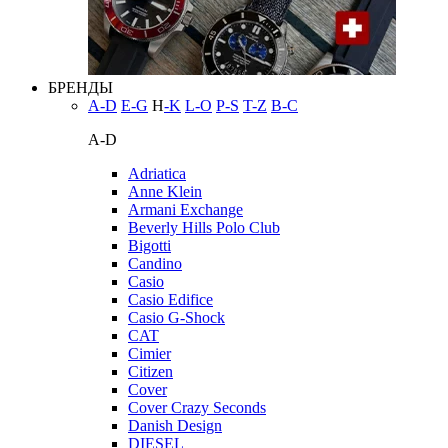
БРЕНДЫ
A-D
E-G
H
-K
L-O
P-S
T-Z
В-С
A-D
Adriatica
Anne Klein
Armani Exchange
Beverly Hills Polo Club
Bigotti
Candino
Casio
Casio Edifice
Casio G-Shock
CAT
Cimier
Citizen
Cover
Cover Crazy Seconds
Danish Design
DIESEL