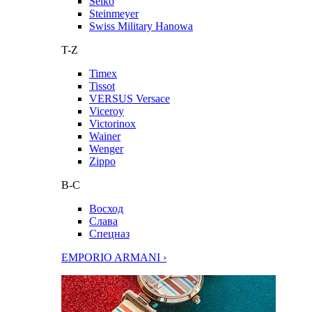
Seiko
Steinmeyer
Swiss Military Hanowa
T-Z
Timex
Tissot
VERSUS Versace
Viceroy
Victorinox
Wainer
Wenger
Zippo
В-С
Восход
Слава
Спецназ
EMPORIO ARMANI ›