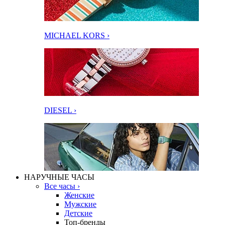
MICHAEL KORS ›
DIESEL ›
НАРУЧНЫЕ ЧАСЫ
Все часы ›
Женские
Мужские
Детские
Топ-бренды