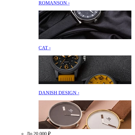
ROMANSON ›
CAT ›
DANISH DESIGN ›
До 20 000 ₽