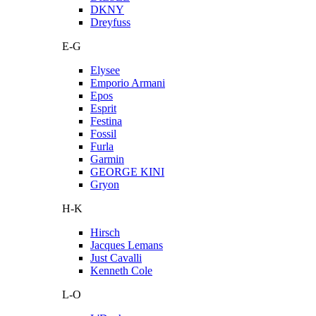
DKNY
Dreyfuss
E-G
Elysee
Emporio Armani
Epos
Esprit
Festina
Fossil
Furla
Garmin
GEORGE KINI
Gryon
H-K
Hirsch
Jacques Lemans
Just Cavalli
Kenneth Cole
L-O