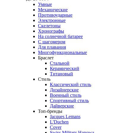
Умные
Механические
Противоударные
Электронные
Скелетоны
Хронографы
На солнечной батарее
С шагомером
Для плавания
Многофункциональные
Браслет
Стальной
Керамический
Титановый
Стиль
Классический стиль
Дизайнерские
Военный стиль
Спортивный стиль
Дайверские
Топ-бренды
Jacques Lemans
L'Duchen
Cover
Swiss Military Hanowa