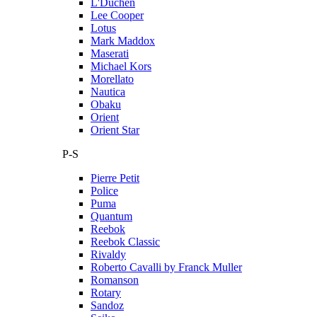
L'Duchen
Lee Cooper
Lotus
Mark Maddox
Maserati
Michael Kors
Morellato
Nautica
Obaku
Orient
Orient Star
P-S
Pierre Petit
Police
Puma
Quantum
Reebok
Reebok Classic
Rivaldy
Roberto Cavalli by Franck Muller
Romanson
Rotary
Sandoz