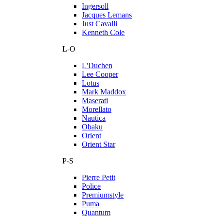
Ingersoll
Jacques Lemans
Just Cavalli
Kenneth Cole
L-O
L'Duchen
Lee Cooper
Lotus
Mark Maddox
Maserati
Morellato
Nautica
Obaku
Orient
Orient Star
P-S
Pierre Petit
Police
Premiumstyle
Puma
Quantum