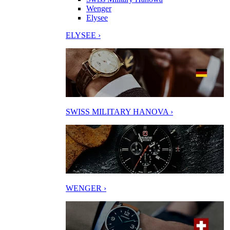
Wenger
Elysee
ELYSEE ›
SWISS MILITARY HANOVA ›
WENGER ›