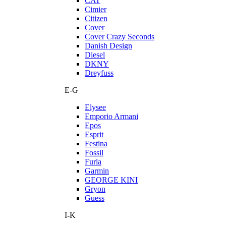
CAT
Cimier
Citizen
Cover
Cover Crazy Seconds
Danish Design
Diesel
DKNY
Dreyfuss
E-G
Elysee
Emporio Armani
Epos
Esprit
Festina
Fossil
Furla
Garmin
GEORGE KINI
Gryon
Guess
I-K