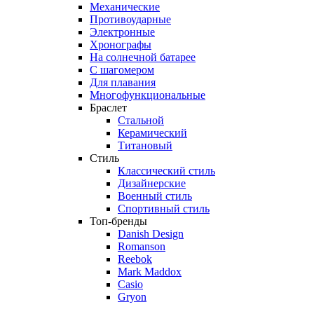
Механические
Противоударные
Электронные
Хронографы
На солнечной батарее
С шагомером
Для плавания
Многофункциональные
Браслет
Стальной
Керамический
Титановый
Стиль
Классический стиль
Дизайнерские
Военный стиль
Спортивный стиль
Топ-бренды
Danish Design
Romanson
Reebok
Mark Maddox
Casio
Gryon