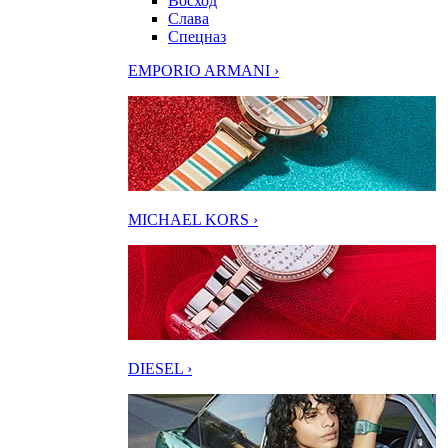
Восход
Слава
Спецназ
EMPORIO ARMANI ›
MICHAEL KORS ›
DIESEL ›