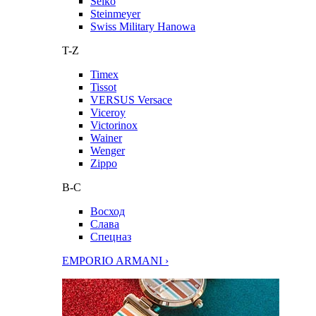
Seiko
Steinmeyer
Swiss Military Hanowa
T-Z
Timex
Tissot
VERSUS Versace
Viceroy
Victorinox
Wainer
Wenger
Zippo
В-С
Восход
Слава
Спецназ
EMPORIO ARMANI ›