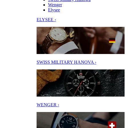
Wenger
Elysee
ELYSEE ›
SWISS MILITARY HANOVA ›
WENGER ›