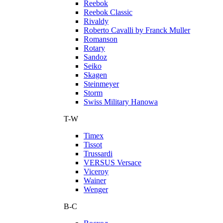
Reebok
Reebok Classic
Rivaldy
Roberto Cavalli by Franck Muller
Romanson
Rotary
Sandoz
Seiko
Skagen
Steinmeyer
Storm
Swiss Military Hanowa
T-W
Timex
Tissot
Trussardi
VERSUS Versace
Viceroy
Wainer
Wenger
В-С