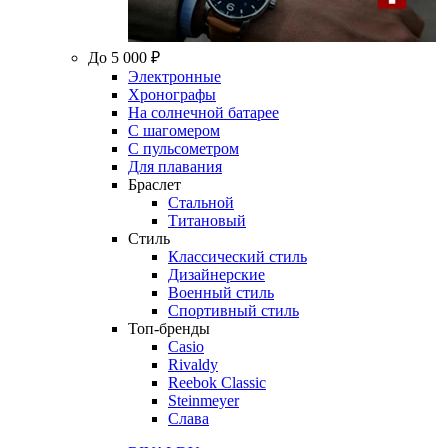
До 5 000 ₽
Электронные
Хронографы
На солнечной батарее
С шагомером
С пульсометром
Для плавания
Браслет
Стальной
Титановый
Стиль
Классический стиль
Дизайнерские
Военный стиль
Спортивный стиль
Топ-бренды
Casio
Rivaldy
Reebok Classic
Steinmeyer
Слава