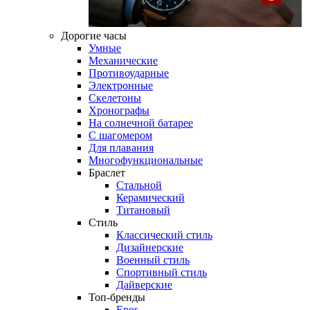
Дорогие часы
Умные
Механические
Противоударные
Электронные
Скелетоны
Хронографы
На солнечной батарее
С шагомером
Для плавания
Многофункциональные
Браслет
Стальной
Керамический
Титановый
Стиль
Классический стиль
Дизайнерские
Военный стиль
Спортивный стиль
Дайверские
Топ-бренды
Epos