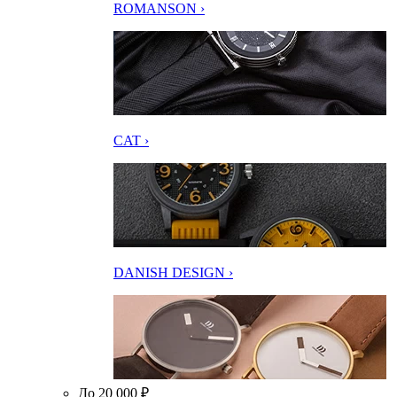
ROMANSON ›
CAT ›
DANISH DESIGN ›
До 20 000 ₽