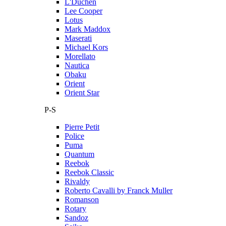
L'Duchen
Lee Cooper
Lotus
Mark Maddox
Maserati
Michael Kors
Morellato
Nautica
Obaku
Orient
Orient Star
P-S
Pierre Petit
Police
Puma
Quantum
Reebok
Reebok Classic
Rivaldy
Roberto Cavalli by Franck Muller
Romanson
Rotary
Sandoz