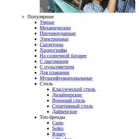
Популярные
Умные
Механические
Противоударные
Электронные
Скелетоны
Хронографы
На солнечной батарее
С шагомером
С пульсометром
Для плавания
Мультифункциональные
Стиль
Классический стиль
Дизайнерские
Военный стиль
Спортивный стиль
Дайверские
Топ-бренды
Casio
Seiko
Rotary