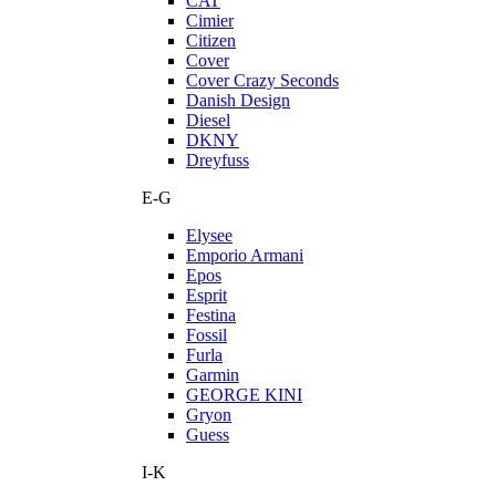
CAT
Cimier
Citizen
Cover
Cover Crazy Seconds
Danish Design
Diesel
DKNY
Dreyfuss
E-G
Elysee
Emporio Armani
Epos
Esprit
Festina
Fossil
Furla
Garmin
GEORGE KINI
Gryon
Guess
I-K