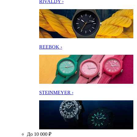
RIVALDY ›
REEBOK ›
STEINMEYER ›
До 10 000 ₽