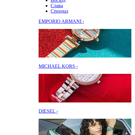
Восход
Слава
Спецназ
EMPORIO ARMANI ›
MICHAEL KORS ›
DIESEL ›