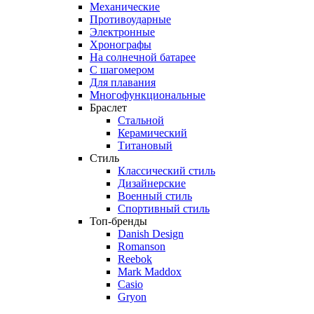
Механические
Противоударные
Электронные
Хронографы
На солнечной батарее
С шагомером
Для плавания
Многофункциональные
Браслет
Стальной
Керамический
Титановый
Стиль
Классический стиль
Дизайнерские
Военный стиль
Спортивный стиль
Топ-бренды
Danish Design
Romanson
Reebok
Mark Maddox
Casio
Gryon