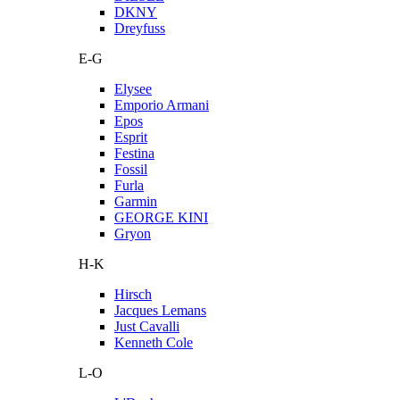
DKNY
Dreyfuss
E-G
Elysee
Emporio Armani
Epos
Esprit
Festina
Fossil
Furla
Garmin
GEORGE KINI
Gryon
H-K
Hirsch
Jacques Lemans
Just Cavalli
Kenneth Cole
L-O