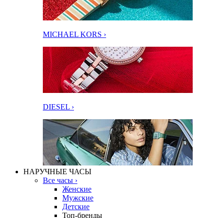
MICHAEL KORS ›
DIESEL ›
НАРУЧНЫЕ ЧАСЫ
Все часы ›
Женские
Мужские
Детские
Топ-бренды