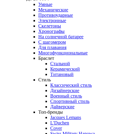
Умные
Механические
Противоударные
Электронные
Скелетоны
Хронографы
На солнечной батарее
С шагомером
Для плавания
Многофункциональные
Браслет
Стальной
Керамический
Титановый
Стиль
Классический стиль
Дизайнерские
Военный стиль
Спортивный стиль
Дайверские
Топ-бренды
Jacques Lemans
L'Duchen
Cover
Swiss Military Hanowa