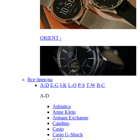
ORIENT ›
Все бренды
A-D
E-G
I-K
L-O
P-S
T-W
В-С
A-D
Adriatica
Anne Klein
Armani Exchange
Candino
Casio
Casio G-Shock