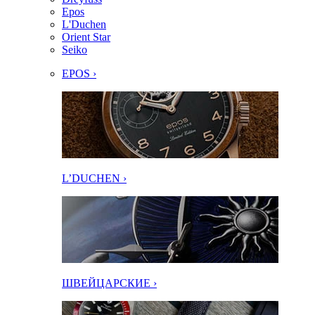
Epos
L'Duchen
Orient Star
Seiko
EPOS ›
L’DUCHEN ›
ШВЕЙЦАРСКИЕ ›