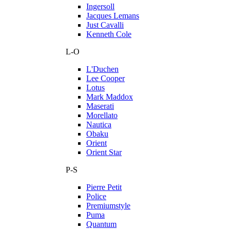
Ingersoll
Jacques Lemans
Just Cavalli
Kenneth Cole
L-O
L'Duchen
Lee Cooper
Lotus
Mark Maddox
Maserati
Morellato
Nautica
Obaku
Orient
Orient Star
P-S
Pierre Petit
Police
Premiumstyle
Puma
Quantum