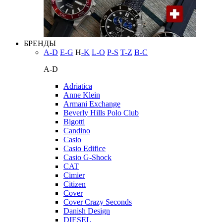
БРЕНДЫ
A-D
E-G
H
-K
L-O
P-S
T-Z
В-С
A-D
Adriatica
Anne Klein
Armani Exchange
Beverly Hills Polo Club
Bigotti
Candino
Casio
Casio Edifice
Casio G-Shock
CAT
Cimier
Citizen
Cover
Cover Crazy Seconds
Danish Design
DIESEL