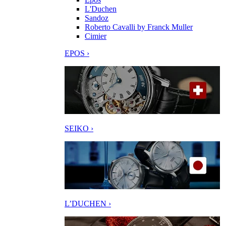
L'Duchen
Sandoz
Roberto Cavalli by Franck Muller
Cimier
EPOS ›
SEIKO ›
L’DUCHEN ›