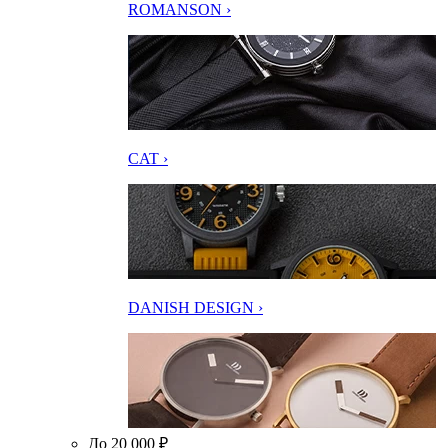
ROMANSON ›
CAT ›
DANISH DESIGN ›
До 20 000 ₽