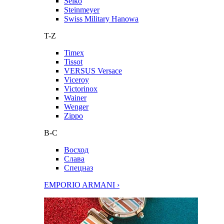
Seiko
Steinmeyer
Swiss Military Hanowa
T-Z
Timex
Tissot
VERSUS Versace
Viceroy
Victorinox
Wainer
Wenger
Zippo
В-С
Восход
Слава
Спецназ
EMPORIO ARMANI ›