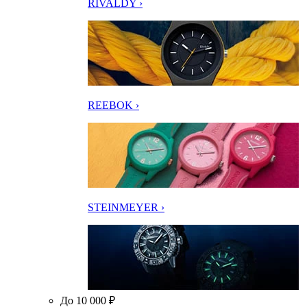
RIVALDY ›
REEBOK ›
STEINMEYER ›
До 10 000 ₽