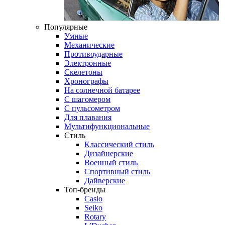
Популярные
Умные
Механические
Противоударные
Электронные
Скелетоны
Хронографы
На солнечной батарее
С шагомером
С пульсометром
Для плавания
Мультифункциональные
Стиль
Классический стиль
Дизайнерские
Военный стиль
Спортивный стиль
Дайверские
Топ-бренды
Casio
Seiko
Rotary