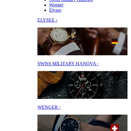
Wenger
Elysee
ELYSEE ›
SWISS MILITARY HANOVA ›
WENGER ›