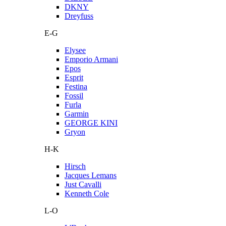
DKNY
Dreyfuss
E-G
Elysee
Emporio Armani
Epos
Esprit
Festina
Fossil
Furla
Garmin
GEORGE KINI
Gryon
H-K
Hirsch
Jacques Lemans
Just Cavalli
Kenneth Cole
L-O