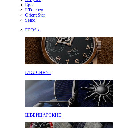
Epos
L'Duchen
Orient Star
Seiko
EPOS ›
L’DUCHEN ›
ШВЕЙЦАРСКИЕ ›