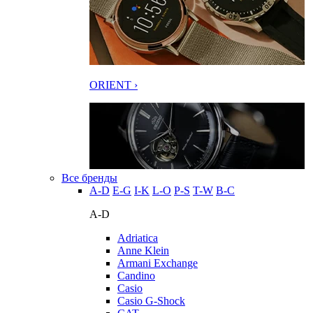
ORIENT ›
Все бренды
A-D
E-G
I-K
L-O
P-S
T-W
В-С
A-D
Adriatica
Anne Klein
Armani Exchange
Candino
Casio
Casio G-Shock