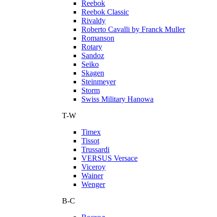
Reebok
Reebok Classic
Rivaldy
Roberto Cavalli by Franck Muller
Romanson
Rotary
Sandoz
Seiko
Skagen
Steinmeyer
Storm
Swiss Military Hanowa
T-W
Timex
Tissot
Trussardi
VERSUS Versace
Viceroy
Wainer
Wenger
В-С