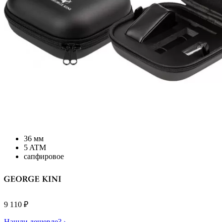
36 мм
5 ATM
сапфировое
9 110
₽
Нашли дешевле? ›