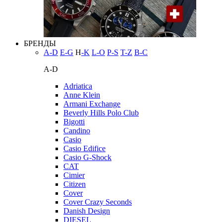
БРЕНДЫ
A-D
E-G
H
-K
L-O
P-S
T-Z
В-С
A-D
Adriatica
Anne Klein
Armani Exchange
Beverly Hills Polo Club
Bigotti
Candino
Casio
Casio Edifice
Casio G-Shock
CAT
Cimier
Citizen
Cover
Cover Crazy Seconds
Danish Design
DIESEL