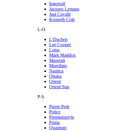
Ingersoll
Jacques Lemans
Just Cavalli
Kenneth Cole
L-O
L'Duchen
Lee Cooper
Lotus
Mark Maddox
Maserati
Morellato
Nautica
Obaku
Orient
Orient Star
P-S
Pierre Petit
Police
Premiumstyle
Puma
Quantum