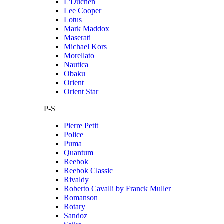
L'Duchen
Lee Cooper
Lotus
Mark Maddox
Maserati
Michael Kors
Morellato
Nautica
Obaku
Orient
Orient Star
P-S
Pierre Petit
Police
Puma
Quantum
Reebok
Reebok Classic
Rivaldy
Roberto Cavalli by Franck Muller
Romanson
Rotary
Sandoz