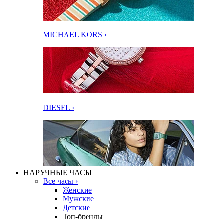
MICHAEL KORS ›
DIESEL ›
НАРУЧНЫЕ ЧАСЫ
Все часы ›
Женские
Мужские
Детские
Топ-бренды