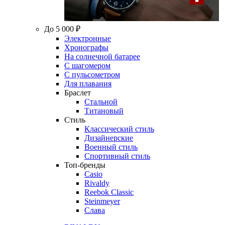
До 5 000 ₽
Электронные
Хронографы
На солнечной батарее
С шагомером
С пульсометром
Для плавания
Браслет
Стальной
Титановый
Стиль
Классический стиль
Дизайнерские
Военный стиль
Спортивный стиль
Топ-бренды
Casio
Rivaldy
Reebok Classic
Steinmeyer
Слава