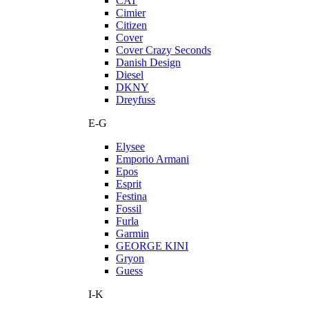
CAT
Cimier
Citizen
Cover
Cover Crazy Seconds
Danish Design
Diesel
DKNY
Dreyfuss
E-G
Elysee
Emporio Armani
Epos
Esprit
Festina
Fossil
Furla
Garmin
GEORGE KINI
Gryon
Guess
I-K