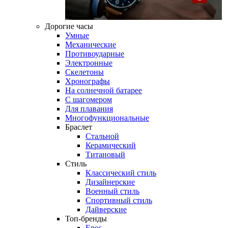
Дорогие часы
Умные
Механические
Противоударные
Электронные
Скелетоны
Хронографы
На солнечной батарее
С шагомером
Для плавания
Многофункциональные
Браслет
Стальной
Керамический
Титановый
Стиль
Классический стиль
Дизайнерские
Военный стиль
Спортивный стиль
Дайверские
Топ-бренды
Epos