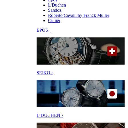
L'Duchen
Sandoz
Roberto Cavalli by Franck Muller
Cimier
EPOS ›
SEIKO ›
L’DUCHEN ›