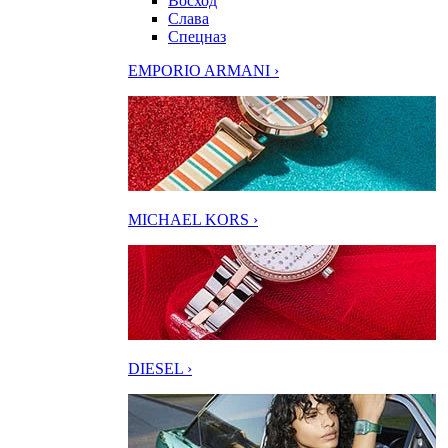
Восход
Слава
Спецназ
EMPORIO ARMANI ›
MICHAEL KORS ›
DIESEL ›