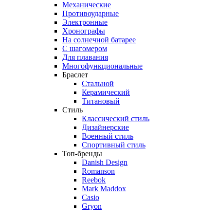
Механические
Противоударные
Электронные
Хронографы
На солнечной батарее
С шагомером
Для плавания
Многофункциональные
Браслет
Стальной
Керамический
Титановый
Стиль
Классический стиль
Дизайнерские
Военный стиль
Спортивный стиль
Топ-бренды
Danish Design
Romanson
Reebok
Mark Maddox
Casio
Gryon