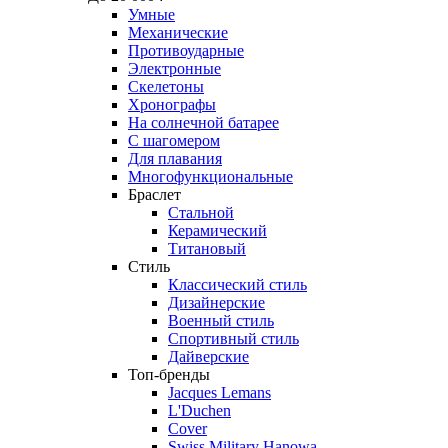
Умные
Механические
Противоударные
Электронные
Скелетоны
Хронографы
На солнечной батарее
С шагомером
Для плавания
Многофункциональные
Браслет
Стальной
Керамический
Титановый
Стиль
Классический стиль
Дизайнерские
Военный стиль
Спортивный стиль
Дайверские
Топ-бренды
Jacques Lemans
L'Duchen
Cover
Swiss Military Hanowa