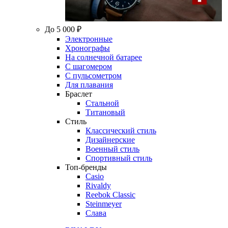
До 5 000 ₽
Электронные
Хронографы
На солнечной батарее
С шагомером
С пульсометром
Для плавания
Браслет
Стальной
Титановый
Стиль
Классический стиль
Дизайнерские
Военный стиль
Спортивный стиль
Топ-бренды
Casio
Rivaldy
Reebok Classic
Steinmeyer
Слава