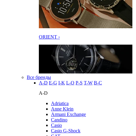
ORIENT ›
Все бренды
A-D
E-G
I-K
L-O
P-S
T-W
В-С
A-D
Adriatica
Anne Klein
Armani Exchange
Candino
Casio
Casio G-Shock