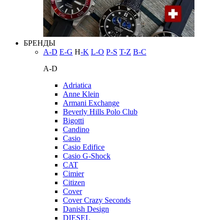
БРЕНДЫ
A-D
E-G
H
-K
L-O
P-S
T-Z
В-С
A-D
Adriatica
Anne Klein
Armani Exchange
Beverly Hills Polo Club
Bigotti
Candino
Casio
Casio Edifice
Casio G-Shock
CAT
Cimier
Citizen
Cover
Cover Crazy Seconds
Danish Design
DIESEL