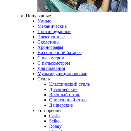
Популярные
Умные
Механические
Противоударные
Электронные
Скелетоны
Хронографы
На солнечной батарее
С шагомером
С пульсометром
Для плавания
Мультифункциональные
Стиль
Классический стиль
Дизайнерские
Военный стиль
Спортивный стиль
Дайверские
Топ-бренды
Casio
Seiko
Rotary