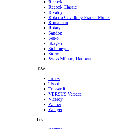
Reebok
Reebok Classic
Rivaldy
Roberto Cavalli by Franck Muller
Romanson
Rotary
Sandoz
Seiko
Skagen
Steinmeyer
Storm
Swiss Military Hanowa
T-W
Timex
Tissot
Trussardi
VERSUS Versace
Viceroy
Wainer
Wenger
В-С