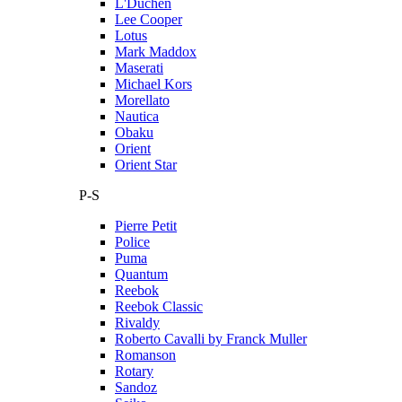
L'Duchen
Lee Cooper
Lotus
Mark Maddox
Maserati
Michael Kors
Morellato
Nautica
Obaku
Orient
Orient Star
P-S
Pierre Petit
Police
Puma
Quantum
Reebok
Reebok Classic
Rivaldy
Roberto Cavalli by Franck Muller
Romanson
Rotary
Sandoz