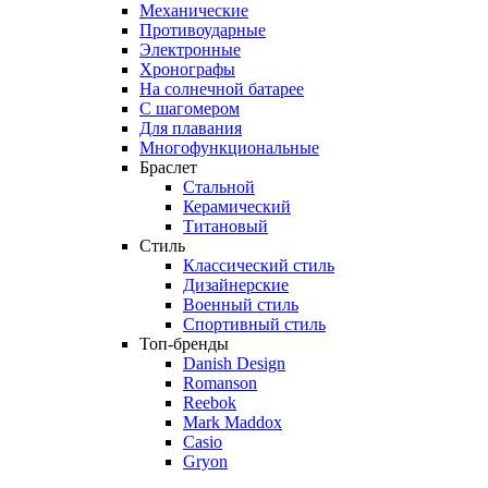
Механические
Противоударные
Электронные
Хронографы
На солнечной батарее
С шагомером
Для плавания
Многофункциональные
Браслет
Стальной
Керамический
Титановый
Стиль
Классический стиль
Дизайнерские
Военный стиль
Спортивный стиль
Топ-бренды
Danish Design
Romanson
Reebok
Mark Maddox
Casio
Gryon