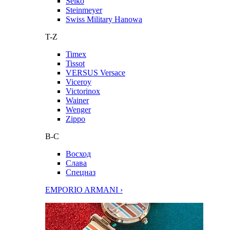
Seiko
Steinmeyer
Swiss Military Hanowa
T-Z
Timex
Tissot
VERSUS Versace
Viceroy
Victorinox
Wainer
Wenger
Zippo
В-С
Восход
Слава
Спецназ
EMPORIO ARMANI ›