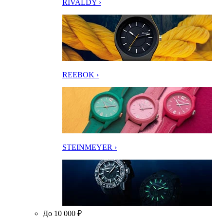
RIVALDY ›
REEBOK ›
STEINMEYER ›
До 10 000 ₽