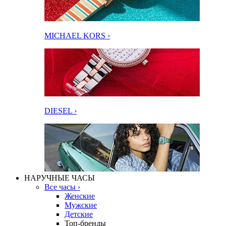
MICHAEL KORS ›
DIESEL ›
НАРУЧНЫЕ ЧАСЫ
Все часы ›
Женские
Мужские
Детские
Топ-бренды