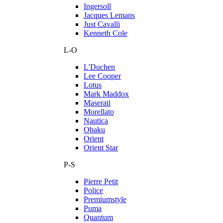
Ingersoll
Jacques Lemans
Just Cavalli
Kenneth Cole
L-O
L'Duchen
Lee Cooper
Lotus
Mark Maddox
Maserati
Morellato
Nautica
Obaku
Orient
Orient Star
P-S
Pierre Petit
Police
Premiumstyle
Puma
Quantum