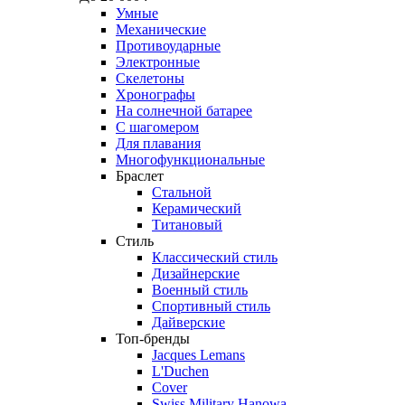
Умные
Механические
Противоударные
Электронные
Скелетоны
Хронографы
На солнечной батарее
С шагомером
Для плавания
Многофункциональные
Браслет
Стальной
Керамический
Титановый
Стиль
Классический стиль
Дизайнерские
Военный стиль
Спортивный стиль
Дайверские
Топ-бренды
Jacques Lemans
L'Duchen
Cover
Swiss Military Hanowa