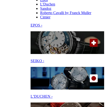
L'Duchen
Sandoz
Roberto Cavalli by Franck Muller
Cimier
EPOS ›
SEIKO ›
L’DUCHEN ›