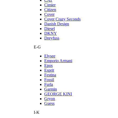
CAT
Cimier
Citizen
Cover
Cover Crazy Seconds
Danish Design
Diesel
DKNY
Dreyfuss
E-G
Elysee
Emporio Armani
Epos
Esprit
Festina
Fossil
Furla
Garmin
GEORGE KINI
Gryon
Guess
I-K