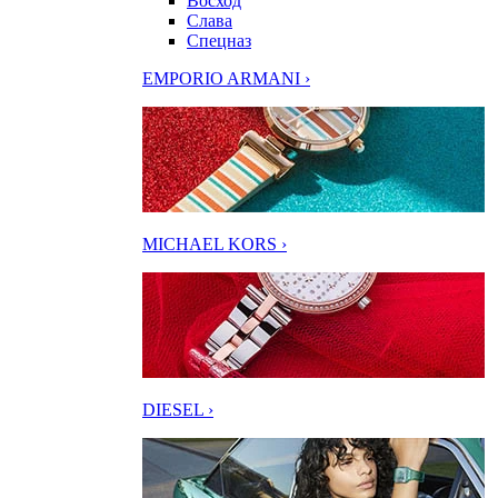
Восход
Слава
Спецназ
EMPORIO ARMANI ›
MICHAEL KORS ›
DIESEL ›