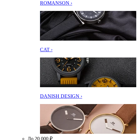
ROMANSON ›
CAT ›
DANISH DESIGN ›
До 20 000 ₽