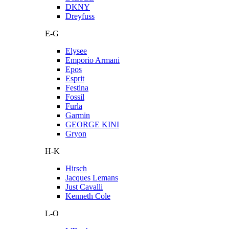
DKNY
Dreyfuss
E-G
Elysee
Emporio Armani
Epos
Esprit
Festina
Fossil
Furla
Garmin
GEORGE KINI
Gryon
H-K
Hirsch
Jacques Lemans
Just Cavalli
Kenneth Cole
L-O