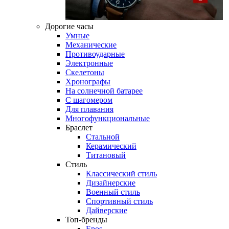
Дорогие часы
Умные
Механические
Противоударные
Электронные
Скелетоны
Хронографы
На солнечной батарее
С шагомером
Для плавания
Многофункциональные
Браслет
Стальной
Керамический
Титановый
Стиль
Классический стиль
Дизайнерские
Военный стиль
Спортивный стиль
Дайверские
Топ-бренды
Epos