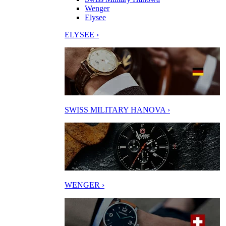
Wenger
Elysee
ELYSEE ›
SWISS MILITARY HANOVA ›
WENGER ›