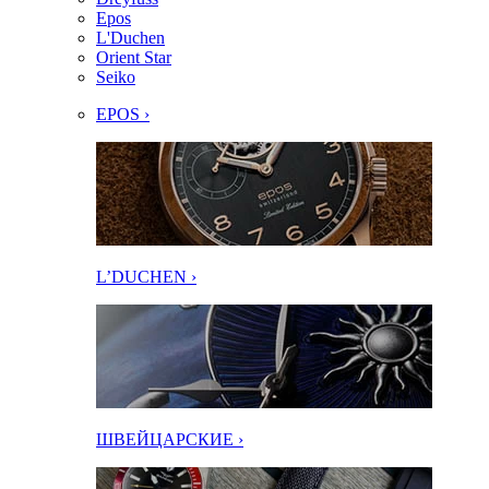
Epos
L'Duchen
Orient Star
Seiko
EPOS ›
L’DUCHEN ›
ШВЕЙЦАРСКИЕ ›