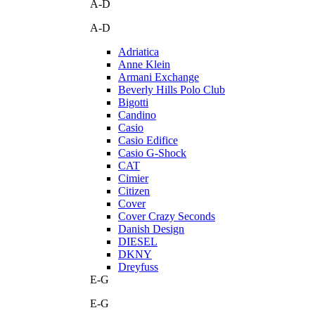
A-D
A-D
Adriatica
Anne Klein
Armani Exchange
Beverly Hills Polo Club
Bigotti
Candino
Casio
Casio Edifice
Casio G-Shock
CAT
Cimier
Citizen
Cover
Cover Crazy Seconds
Danish Design
DIESEL
DKNY
Dreyfuss
E-G
E-G