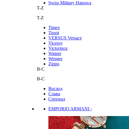
Swiss Military Hanowa
T-Z
T-Z
Timex
Tissot
VERSUS Versace
Viceroy
Victorinox
Wainer
Wenger
Zippo
В-С
В-С
Восход
Слава
Спецназ
EMPORIO ARMANI ›