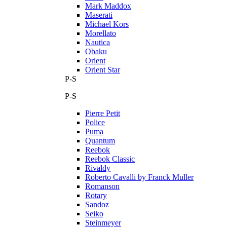
Mark Maddox
Maserati
Michael Kors
Morellato
Nautica
Obaku
Orient
Orient Star
P-S
P-S
Pierre Petit
Police
Puma
Quantum
Reebok
Reebok Classic
Rivaldy
Roberto Cavalli by Franck Muller
Romanson
Rotary
Sandoz
Seiko
Steinmeyer