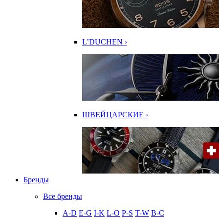
L’DUCHEN ›
ШВЕЙЦАРСКИЕ ›
Бренды
Все бренды
A-D
E-G
I-K
L-O
P-S
T-W
В-С