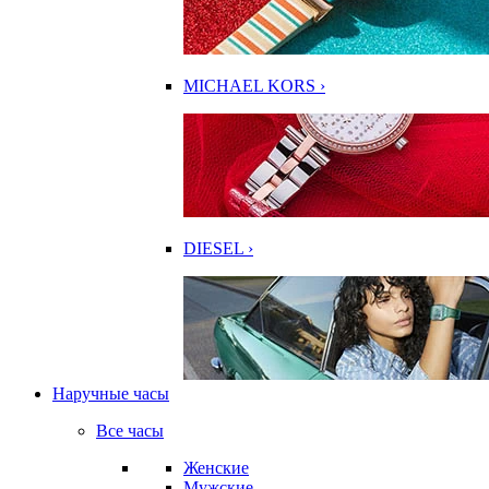
MICHAEL KORS ›
DIESEL ›
Наручные часы
Все часы
Женские
Мужские