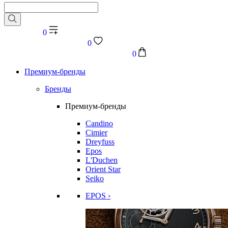
0
0
0
Премиум-бренды
Бренды
Премиум-бренды
Candino
Cimier
Dreyfuss
Epos
L'Duchen
Orient Star
Seiko
EPOS ›