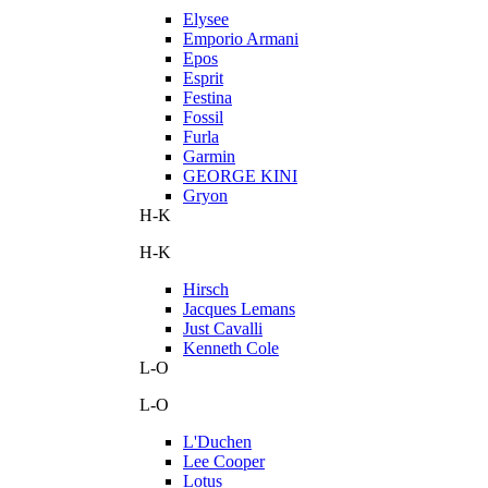
Elysee
Emporio Armani
Epos
Esprit
Festina
Fossil
Furla
Garmin
GEORGE KINI
Gryon
H-K
H-K
Hirsch
Jacques Lemans
Just Cavalli
Kenneth Cole
L-O
L-O
L'Duchen
Lee Cooper
Lotus