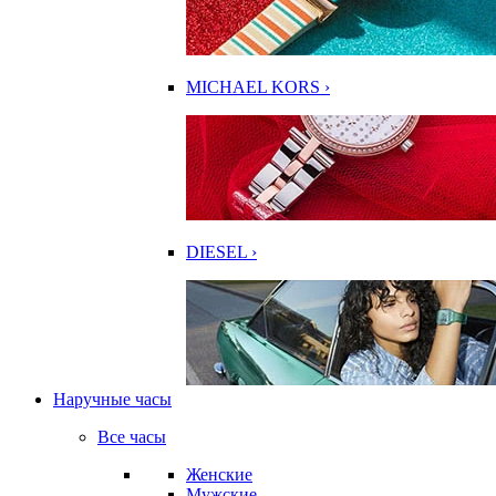
MICHAEL KORS ›
DIESEL ›
Наручные часы
Все часы
Женские
Мужские