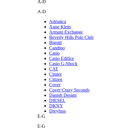
A-D
A-D
Adriatica
Anne Klein
Armani Exchange
Beverly Hills Polo Club
Bigotti
Candino
Casio
Casio Edifice
Casio G-Shock
CAT
Cimier
Citizen
Cover
Cover Crazy Seconds
Danish Design
DIESEL
DKNY
Dreyfuss
E-G
E-G