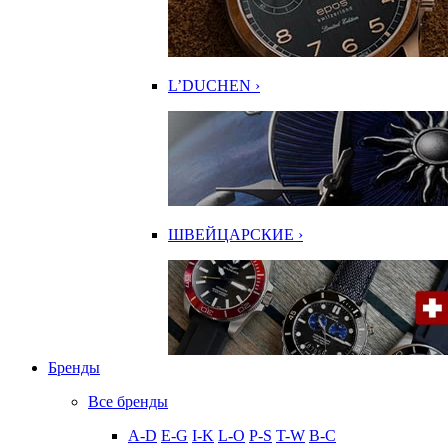
L’DUCHEN ›
ШВЕЙЦАРСКИЕ ›
Бренды
Все бренды
A-D
E-G
I-K
L-O
P-S
T-W
В-С