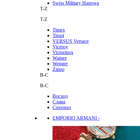
Swiss Military Hanowa
T-Z
T-Z
Timex
Tissot
VERSUS Versace
Viceroy
Victorinox
Wainer
Wenger
Zippo
В-С
В-С
Восход
Слава
Спецназ
EMPORIO ARMANI ›