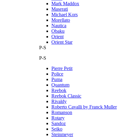
Mark Maddox
Maserati
Michael Kors
Morellato
Nautica
Obaku
Orient
Orient Star
P-S
P-S
Pierre Petit
Police
Puma
Quantum
Reebok
Reebok Classic
Rivaldy
Roberto Cavalli by Franck Muller
Romanson
Rotary
Sandoz
Seiko
Steinmeyer