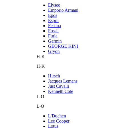
Elysee
Emporio Armani
Epos
Esprit
Festina
Fossil
Furla
Garmin
GEORGE KINI
Gryon
H-K
H-K
Hirsch
Jacques Lemans
Just Cavalli
Kenneth Cole
L-O
L-O
L'Duchen
Lee Cooper
Lotus