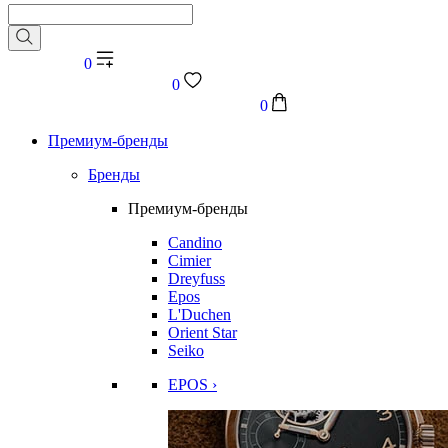
0
0
0
Премиум-бренды
Бренды
Премиум-бренды
Candino
Cimier
Dreyfuss
Epos
L'Duchen
Orient Star
Seiko
EPOS ›