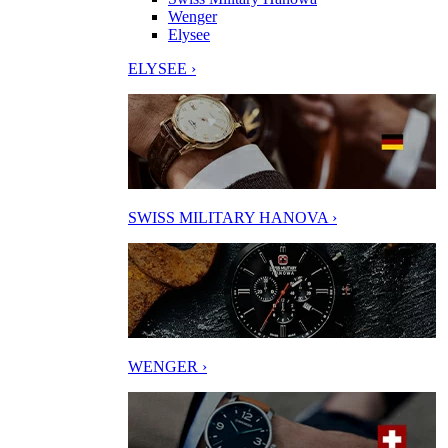
Wenger
Elysee
ELYSEE ›
SWISS MILITARY HANOVA ›
WENGER ›