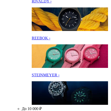
RIVALDY ›
REEBOK ›
STEINMEYER ›
До 10 000 ₽