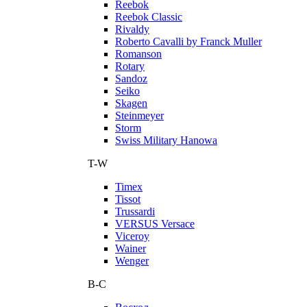
Reebok
Reebok Classic
Rivaldy
Roberto Cavalli by Franck Muller
Romanson
Rotary
Sandoz
Seiko
Skagen
Steinmeyer
Storm
Swiss Military Hanowa
T-W
Timex
Tissot
Trussardi
VERSUS Versace
Viceroy
Wainer
Wenger
В-С