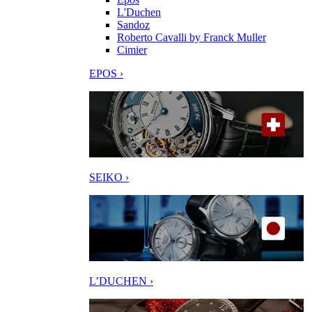
L'Duchen
Sandoz
Roberto Cavalli by Franck Muller
Cimier
EPOS ›
SEIKO ›
L’DUCHEN ›