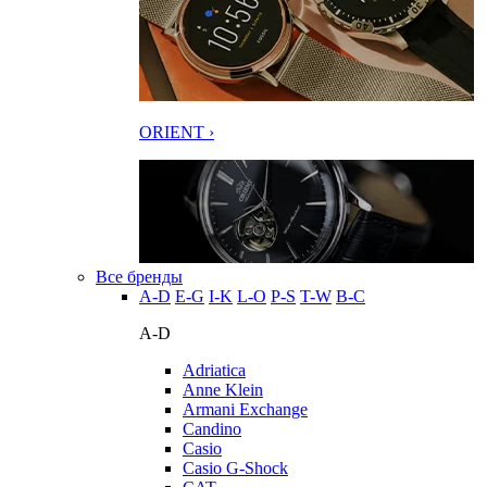
ORIENT ›
Все бренды
A-D
E-G
I-K
L-O
P-S
T-W
В-С
A-D
Adriatica
Anne Klein
Armani Exchange
Candino
Casio
Casio G-Shock