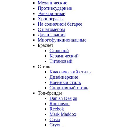
Механические
Противоударные
Электронные
Хронографы
На солнечной батарее
С шагомером
Для плавания
Многофункциональные
Браслет
Стальной
Керамический
Титановый
Стиль
Классический стиль
Дизайнерские
Военный стиль
Спортивный стиль
Топ-бренды
Danish Design
Romanson
Reebok
Mark Maddox
Casio
Gryon