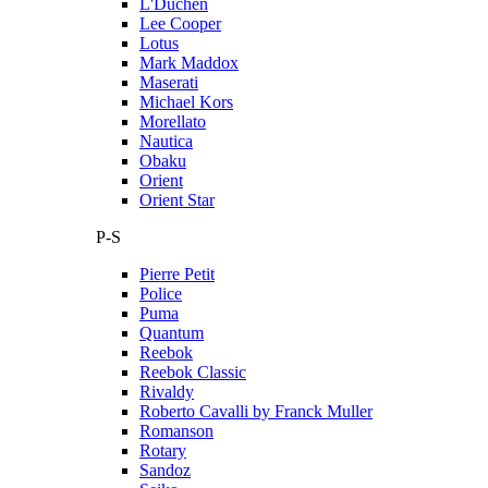
L'Duchen
Lee Cooper
Lotus
Mark Maddox
Maserati
Michael Kors
Morellato
Nautica
Obaku
Orient
Orient Star
P-S
Pierre Petit
Police
Puma
Quantum
Reebok
Reebok Classic
Rivaldy
Roberto Cavalli by Franck Muller
Romanson
Rotary
Sandoz