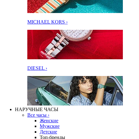
MICHAEL KORS ›
DIESEL ›
НАРУЧНЫЕ ЧАСЫ
Все часы ›
Женские
Мужские
Детские
Топ-бренды