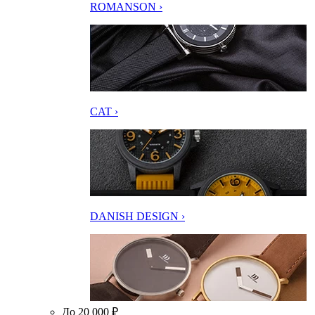
ROMANSON ›
CAT ›
DANISH DESIGN ›
До 20 000 ₽