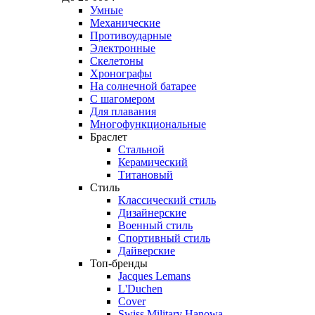
Умные
Механические
Противоударные
Электронные
Скелетоны
Хронографы
На солнечной батарее
С шагомером
Для плавания
Многофункциональные
Браслет
Стальной
Керамический
Титановый
Стиль
Классический стиль
Дизайнерские
Военный стиль
Спортивный стиль
Дайверские
Топ-бренды
Jacques Lemans
L'Duchen
Cover
Swiss Military Hanowa