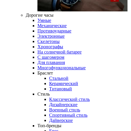
Дорогие часы
Умные
Механические
Противоударные
Электронные
Скелетоны
Хронографы
На солнечной батарее
С шагомером
Для плавания
Многофункциональные
Браслет
Стальной
Керамический
Титановый
Стиль
Классический стиль
Дизайнерские
Военный стиль
Спортивный стиль
Дайверские
Топ-бренды
Epos