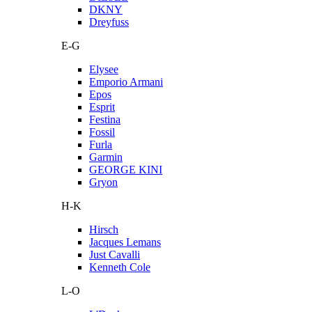
DKNY
Dreyfuss
E-G
Elysee
Emporio Armani
Epos
Esprit
Festina
Fossil
Furla
Garmin
GEORGE KINI
Gryon
H-K
Hirsch
Jacques Lemans
Just Cavalli
Kenneth Cole
L-O