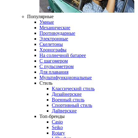
Популярные
Умные
Механические
Противоударные
Электронные
Скелетоны
Хронографы
На солнечной батарее
С шагомером
С пульсометром
Для плавания
Мультифункциональные
Стиль
Классический стиль
Дизайнерские
Военный стиль
Спортивный стиль
Дайверские
Топ-бренды
Casio
Seiko
Rotary