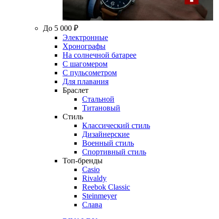
До 5 000 ₽
Электронные
Хронографы
На солнечной батарее
С шагомером
С пульсометром
Для плавания
Браслет
Стальной
Титановый
Стиль
Классический стиль
Дизайнерские
Военный стиль
Спортивный стиль
Топ-бренды
Casio
Rivaldy
Reebok Classic
Steinmeyer
Слава