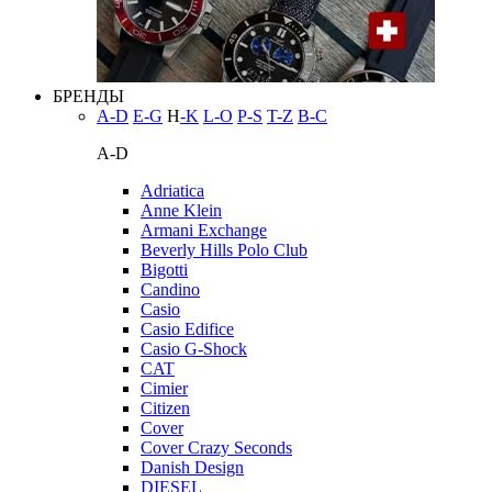
БРЕНДЫ
A-D
E-G
H
-K
L-O
P-S
T-Z
В-С
A-D
Adriatica
Anne Klein
Armani Exchange
Beverly Hills Polo Club
Bigotti
Candino
Casio
Casio Edifice
Casio G-Shock
CAT
Cimier
Citizen
Cover
Cover Crazy Seconds
Danish Design
DIESEL