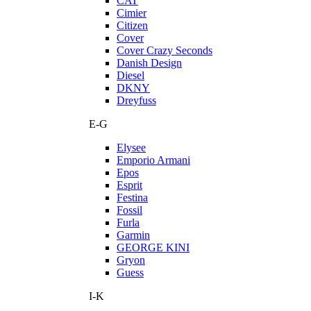
CAT
Cimier
Citizen
Cover
Cover Crazy Seconds
Danish Design
Diesel
DKNY
Dreyfuss
E-G
Elysee
Emporio Armani
Epos
Esprit
Festina
Fossil
Furla
Garmin
GEORGE KINI
Gryon
Guess
I-K