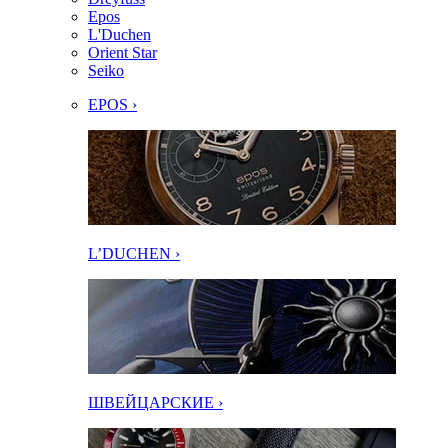
Epos
L'Duchen
Orient Star
Seiko
EPOS ›
L’DUCHEN ›
ШВЕЙЦАРСКИЕ ›