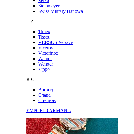
Seiko
Steinmeyer
Swiss Military Hanowa
T-Z
Timex
Tissot
VERSUS Versace
Viceroy
Victorinox
Wainer
Wenger
Zippo
В-С
Восход
Слава
Спецназ
EMPORIO ARMANI ›