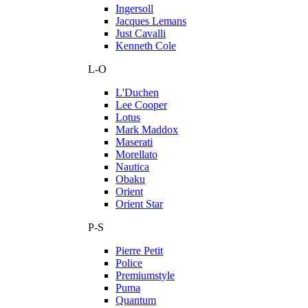
Ingersoll
Jacques Lemans
Just Cavalli
Kenneth Cole
L-O
L'Duchen
Lee Cooper
Lotus
Mark Maddox
Maserati
Morellato
Nautica
Obaku
Orient
Orient Star
P-S
Pierre Petit
Police
Premiumstyle
Puma
Quantum