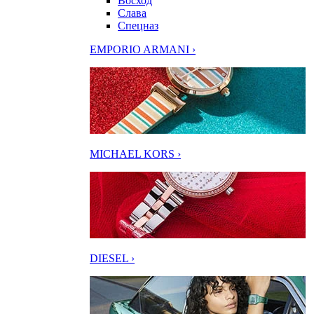
Восход
Слава
Спецназ
EMPORIO ARMANI ›
MICHAEL KORS ›
DIESEL ›