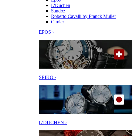
L'Duchen
Sandoz
Roberto Cavalli by Franck Muller
Cimier
EPOS ›
SEIKO ›
L’DUCHEN ›