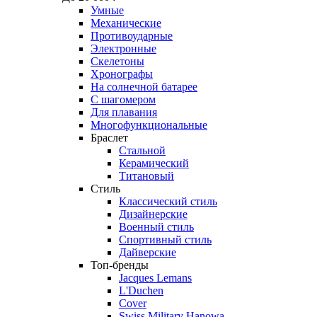
Умные
Механические
Противоударные
Электронные
Скелетоны
Хронографы
На солнечной батарее
С шагомером
Для плавания
Многофункциональные
Браслет
Стальной
Керамический
Титановый
Стиль
Классический стиль
Дизайнерские
Военный стиль
Спортивный стиль
Дайверские
Топ-бренды
Jacques Lemans
L'Duchen
Cover
Swiss Military Hanowa