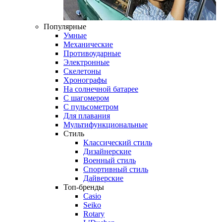
Популярные
Умные
Механические
Противоударные
Электронные
Скелетоны
Хронографы
На солнечной батарее
С шагомером
С пульсометром
Для плавания
Мультифункциональные
Стиль
Классический стиль
Дизайнерские
Военный стиль
Спортивный стиль
Дайверские
Топ-бренды
Casio
Seiko
Rotary