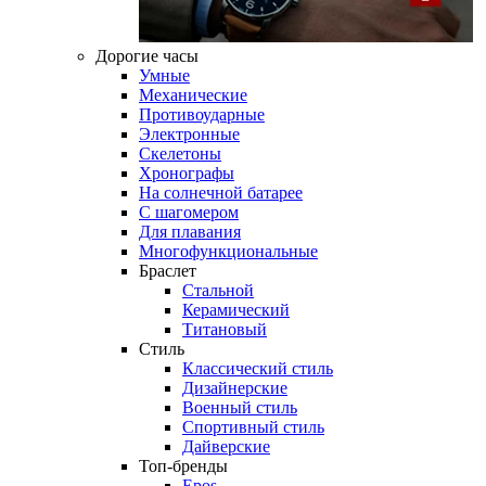
Дорогие часы
Умные
Механические
Противоударные
Электронные
Скелетоны
Хронографы
На солнечной батарее
С шагомером
Для плавания
Многофункциональные
Браслет
Стальной
Керамический
Титановый
Стиль
Классический стиль
Дизайнерские
Военный стиль
Спортивный стиль
Дайверские
Топ-бренды
Epos