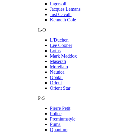
Ingersoll
Jacques Lemans
Just Cavalli
Kenneth Cole
L-O
L'Duchen
Lee Cooper
Lotus
Mark Maddox
Maserati
Morellato
Nautica
Obaku
Orient
Orient Star
P-S
Pierre Petit
Police
Premiumstyle
Puma
Quantum