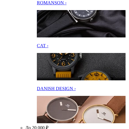
ROMANSON ›
CAT ›
DANISH DESIGN ›
До 20 000 ₽