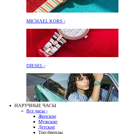
MICHAEL KORS ›
DIESEL ›
НАРУЧНЫЕ ЧАСЫ
Все часы ›
Женские
Мужские
Детские
Топ-бренды