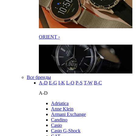
ORIENT ›
Все бренды
A-D
E-G
I-K
L-O
P-S
T-W
В-С
A-D
Adriatica
Anne Klein
Armani Exchange
Candino
Casio
Casio G-Shock