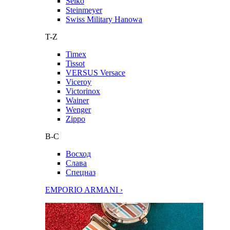
Seiko
Steinmeyer
Swiss Military Hanowa
T-Z
Timex
Tissot
VERSUS Versace
Viceroy
Victorinox
Wainer
Wenger
Zippo
В-С
Восход
Слава
Спецназ
EMPORIO ARMANI ›