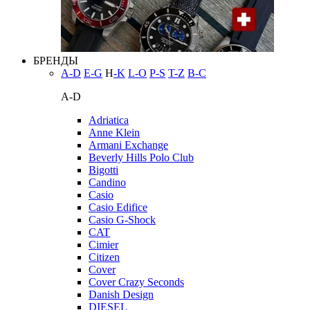
БРЕНДЫ
A-D
E-G
H
-K
L-O
P-S
T-Z
В-С
A-D
Adriatica
Anne Klein
Armani Exchange
Beverly Hills Polo Club
Bigotti
Candino
Casio
Casio Edifice
Casio G-Shock
CAT
Cimier
Citizen
Cover
Cover Crazy Seconds
Danish Design
DIESEL