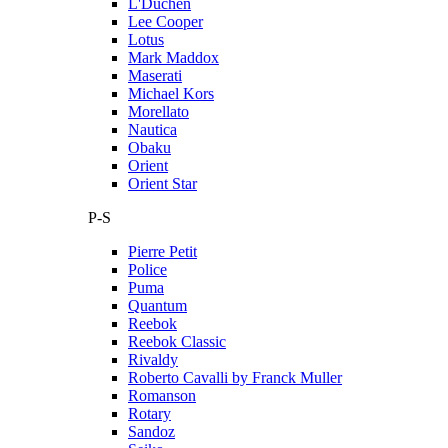
L'Duchen
Lee Cooper
Lotus
Mark Maddox
Maserati
Michael Kors
Morellato
Nautica
Obaku
Orient
Orient Star
P-S
Pierre Petit
Police
Puma
Quantum
Reebok
Reebok Classic
Rivaldy
Roberto Cavalli by Franck Muller
Romanson
Rotary
Sandoz