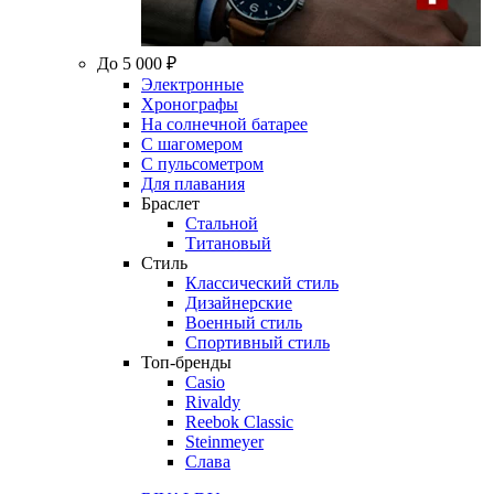
До 5 000 ₽
Электронные
Хронографы
На солнечной батарее
С шагомером
С пульсометром
Для плавания
Браслет
Стальной
Титановый
Стиль
Классический стиль
Дизайнерские
Военный стиль
Спортивный стиль
Топ-бренды
Casio
Rivaldy
Reebok Classic
Steinmeyer
Слава