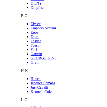
DKNY
Dreyfuss
E-G
Elysee
Emporio Armani
Epos
Esprit
Festina
Fossil
Furla
Garmin
GEORGE KINI
Gryon
H-K
Hirsch
Jacques Lemans
Just Cavalli
Kenneth Cole
L-O