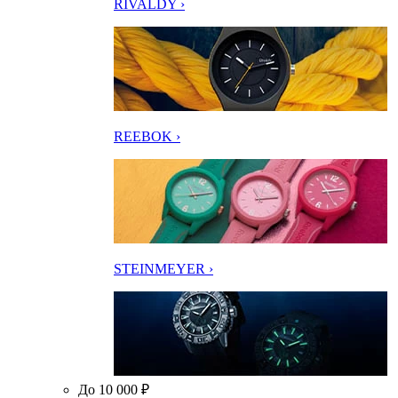
RIVALDY ›
REEBOK ›
STEINMEYER ›
До 10 000 ₽