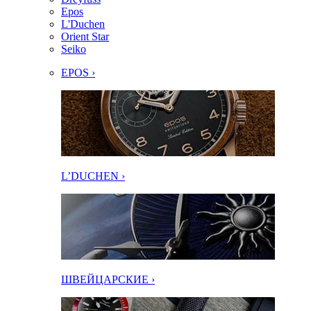
Epos
L'Duchen
Orient Star
Seiko
EPOS ›
L’DUCHEN ›
ШВЕЙЦАРСКИЕ ›