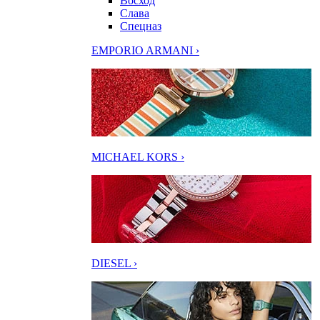
Восход
Слава
Спецназ
EMPORIO ARMANI ›
MICHAEL KORS ›
DIESEL ›