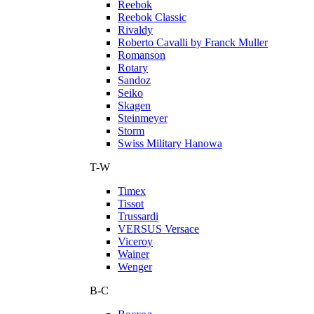
Reebok
Reebok Classic
Rivaldy
Roberto Cavalli by Franck Muller
Romanson
Rotary
Sandoz
Seiko
Skagen
Steinmeyer
Storm
Swiss Military Hanowa
T-W
Timex
Tissot
Trussardi
VERSUS Versace
Viceroy
Wainer
Wenger
В-С