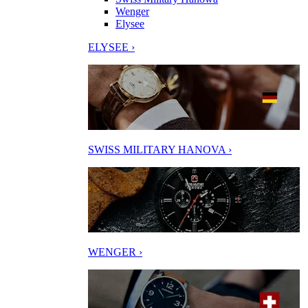
Wenger
Elysee
ELYSEE ›
SWISS MILITARY HANOVA ›
WENGER ›