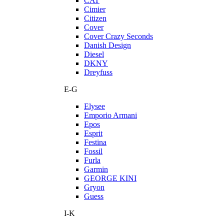
CAT
Cimier
Citizen
Cover
Cover Crazy Seconds
Danish Design
Diesel
DKNY
Dreyfuss
E-G
Elysee
Emporio Armani
Epos
Esprit
Festina
Fossil
Furla
Garmin
GEORGE KINI
Gryon
Guess
I-K