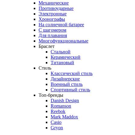
Механические
Противоударные
Электронные
Хронографы
На солнечной батарее
С шагомером
Для плавания
Многофункциональные
Браслет
Стальной
Керамический
Титановый
Стиль
Классический стиль
Дизайнерские
Военный стиль
Спортивный стиль
Топ-бренды
Danish Design
Romanson
Reebok
Mark Maddox
Casio
Gryon