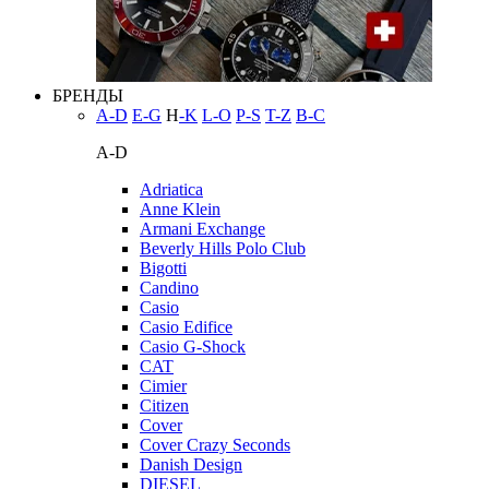
БРЕНДЫ
A-D
E-G
H
-K
L-O
P-S
T-Z
В-С
A-D
Adriatica
Anne Klein
Armani Exchange
Beverly Hills Polo Club
Bigotti
Candino
Casio
Casio Edifice
Casio G-Shock
CAT
Cimier
Citizen
Cover
Cover Crazy Seconds
Danish Design
DIESEL