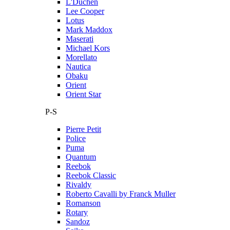
L'Duchen
Lee Cooper
Lotus
Mark Maddox
Maserati
Michael Kors
Morellato
Nautica
Obaku
Orient
Orient Star
P-S
Pierre Petit
Police
Puma
Quantum
Reebok
Reebok Classic
Rivaldy
Roberto Cavalli by Franck Muller
Romanson
Rotary
Sandoz