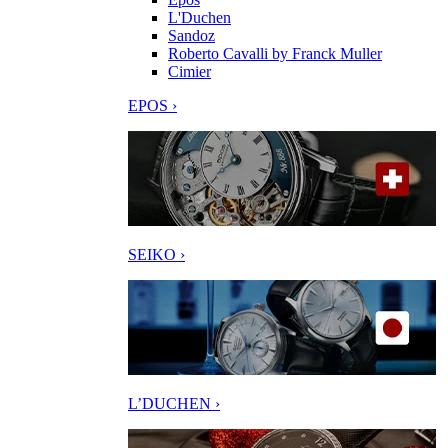
L'Duchen
Sandoz
Roberto Cavalli by Franck Muller
Cimier
EPOS ›
SEIKO ›
L’DUCHEN ›