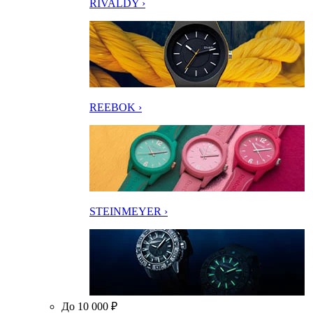
RIVALDY ›
REEBOK ›
STEINMEYER ›
До 10 000 ₽