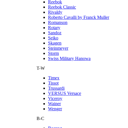
Reebok
Reebok Classic
Rivaldy
Roberto Cavalli by Franck Muller
Romanson
Rotary
Sandoz
Seiko
Skagen
Steinmeyer
Storm
Swiss Military Hanowa
T-W
Timex
Tissot
Trussardi
VERSUS Versace
Viceroy
Wainer
Wenger
В-С