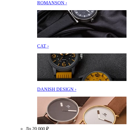
ROMANSON ›
CAT ›
DANISH DESIGN ›
До 20 000 ₽