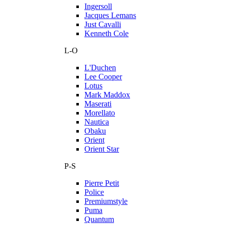
Ingersoll
Jacques Lemans
Just Cavalli
Kenneth Cole
L-O
L'Duchen
Lee Cooper
Lotus
Mark Maddox
Maserati
Morellato
Nautica
Obaku
Orient
Orient Star
P-S
Pierre Petit
Police
Premiumstyle
Puma
Quantum