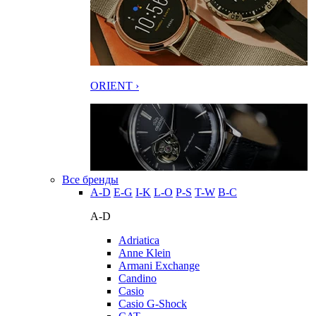
ORIENT ›
Все бренды
A-D
E-G
I-K
L-O
P-S
T-W
В-С
A-D
Adriatica
Anne Klein
Armani Exchange
Candino
Casio
Casio G-Shock