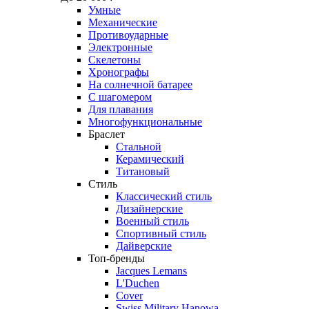
Умные
Механические
Противоударные
Электронные
Скелетоны
Хронографы
На солнечной батарее
С шагомером
Для плавания
Многофункциональные
Браслет
Стальной
Керамический
Титановый
Стиль
Классический стиль
Дизайнерские
Военный стиль
Спортивный стиль
Дайверские
Топ-бренды
Jacques Lemans
L'Duchen
Cover
Swiss Military Hanowa