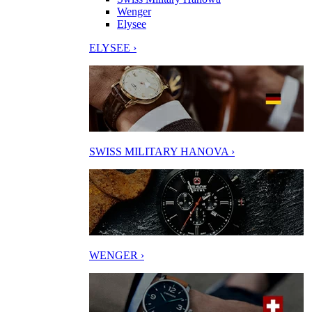
Wenger
Elysee
ELYSEE ›
SWISS MILITARY HANOVA ›
WENGER ›