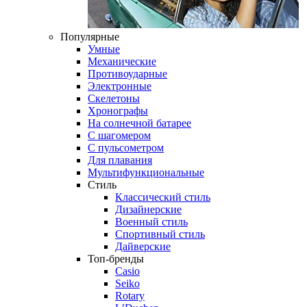
Популярные
Умные
Механические
Противоударные
Электронные
Скелетоны
Хронографы
На солнечной батарее
С шагомером
С пульсометром
Для плавания
Мультифункциональные
Стиль
Классический стиль
Дизайнерские
Военный стиль
Спортивный стиль
Дайверские
Топ-бренды
Casio
Seiko
Rotary