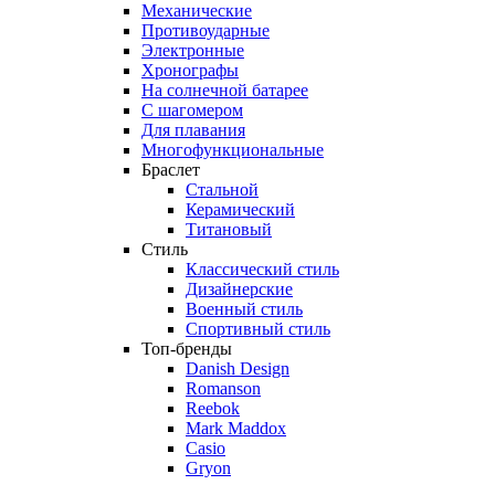
Механические
Противоударные
Электронные
Хронографы
На солнечной батарее
С шагомером
Для плавания
Многофункциональные
Браслет
Стальной
Керамический
Титановый
Стиль
Классический стиль
Дизайнерские
Военный стиль
Спортивный стиль
Топ-бренды
Danish Design
Romanson
Reebok
Mark Maddox
Casio
Gryon