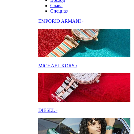
Восход
Слава
Спецназ
EMPORIO ARMANI ›
MICHAEL KORS ›
DIESEL ›