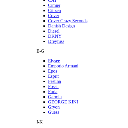
CAT
Cimier
Citizen
Cover
Cover Crazy Seconds
Danish Design
Diesel
DKNY
Dreyfuss
E-G
Elysee
Emporio Armani
Epos
Esprit
Festina
Fossil
Furla
Garmin
GEORGE KINI
Gryon
Guess
I-K