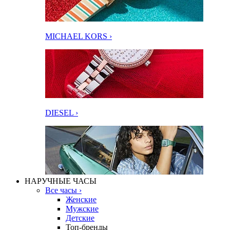
MICHAEL KORS ›
DIESEL ›
НАРУЧНЫЕ ЧАСЫ
Все часы ›
Женские
Мужские
Детские
Топ-бренды