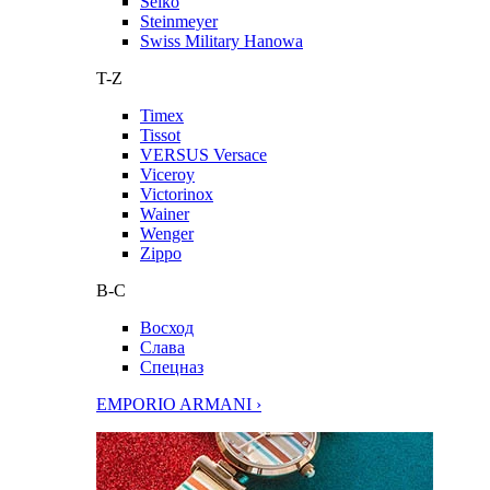
Seiko
Steinmeyer
Swiss Military Hanowa
T-Z
Timex
Tissot
VERSUS Versace
Viceroy
Victorinox
Wainer
Wenger
Zippo
В-С
Восход
Слава
Спецназ
EMPORIO ARMANI ›