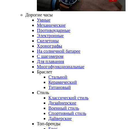
Дорогие часы
Умные
Механические
Противоударные
Электронные
Скелетоны
Хронографы
На солнечной батарее
С шагомером
Для плавания
Многофункциональные
Браслет
Стальной
Керамический
Титановый
Стиль
Классический стиль
Дизайнерские
Военный стиль
Спортивный стиль
Дайверские
Топ-бренды
Epos