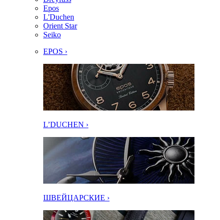
Epos
L'Duchen
Orient Star
Seiko
EPOS ›
L’DUCHEN ›
ШВЕЙЦАРСКИЕ ›