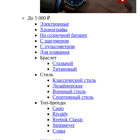
До 5 000 ₽
Электронные
Хронографы
На солнечной батарее
С шагомером
С пульсометром
Для плавания
Браслет
Стальной
Титановый
Стиль
Классический стиль
Дизайнерские
Военный стиль
Спортивный стиль
Топ-бренды
Casio
Rivaldy
Reebok Classic
Steinmeyer
Слава