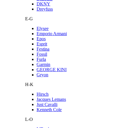
DKNY
Dreyfuss
E-G
Elysee
Emporio Armani
Epos
Esprit
Festina
Fossil
Furla
Garmin
GEORGE KINI
Gryon
H-K
Hirsch
Jacques Lemans
Just Cavalli
Kenneth Cole
L-O