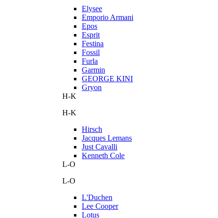
Elysee
Emporio Armani
Epos
Esprit
Festina
Fossil
Furla
Garmin
GEORGE KINI
Gryon
H-K
H-K
Hirsch
Jacques Lemans
Just Cavalli
Kenneth Cole
L-O
L-O
L'Duchen
Lee Cooper
Lotus