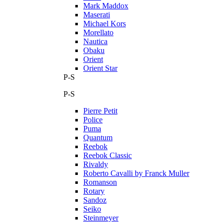
Mark Maddox
Maserati
Michael Kors
Morellato
Nautica
Obaku
Orient
Orient Star
P-S
P-S
Pierre Petit
Police
Puma
Quantum
Reebok
Reebok Classic
Rivaldy
Roberto Cavalli by Franck Muller
Romanson
Rotary
Sandoz
Seiko
Steinmeyer