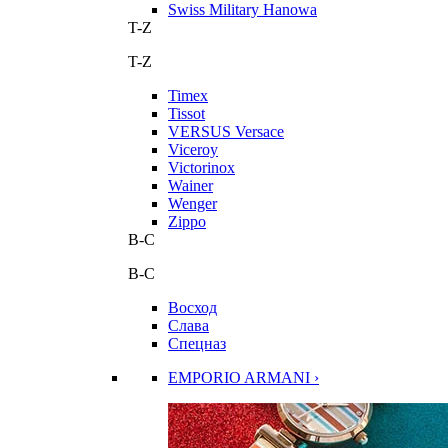
Swiss Military Hanowa
T-Z
T-Z
Timex
Tissot
VERSUS Versace
Viceroy
Victorinox
Wainer
Wenger
Zippo
В-С
В-С
Восход
Слава
Спецназ
EMPORIO ARMANI ›