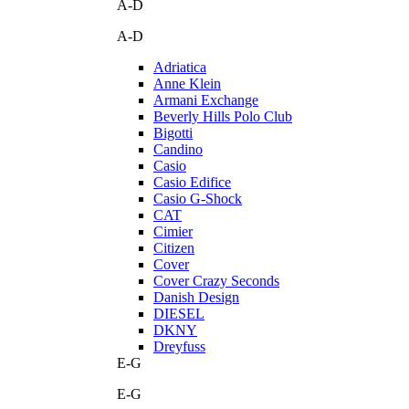
A-D
A-D
Adriatica
Anne Klein
Armani Exchange
Beverly Hills Polo Club
Bigotti
Candino
Casio
Casio Edifice
Casio G-Shock
CAT
Cimier
Citizen
Cover
Cover Crazy Seconds
Danish Design
DIESEL
DKNY
Dreyfuss
E-G
E-G