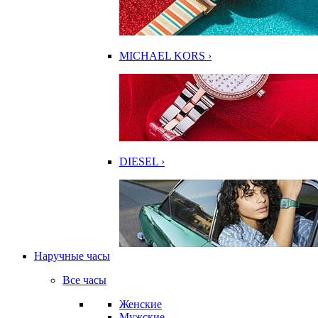
MICHAEL KORS ›
DIESEL ›
Наручные часы
Все часы
Женские
Мужские