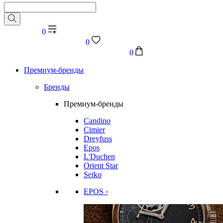
0
0
0
Премиум-бренды
Бренды
Премиум-бренды
Candino
Cimier
Dreyfuss
Epos
L'Duchen
Orient Star
Seiko
EPOS ›