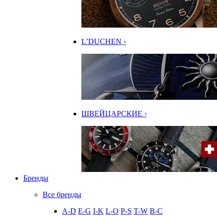
L’DUCHEN ›
ШВЕЙЦАРСКИЕ ›
Бренды
Все бренды
A-D
E-G
I-K
L-O
P-S
T-W
В-С