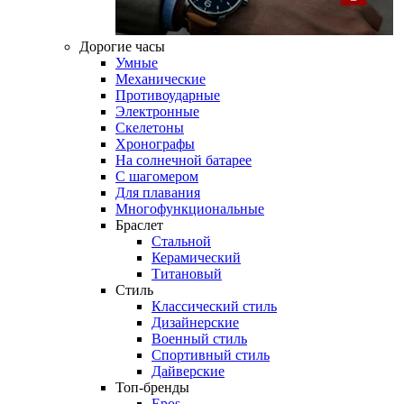
Дорогие часы
Умные
Механические
Противоударные
Электронные
Скелетоны
Хронографы
На солнечной батарее
С шагомером
Для плавания
Многофункциональные
Браслет
Стальной
Керамический
Титановый
Стиль
Классический стиль
Дизайнерские
Военный стиль
Спортивный стиль
Дайверские
Топ-бренды
Epos