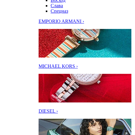
Восход
Слава
Спецназ
EMPORIO ARMANI ›
MICHAEL KORS ›
DIESEL ›