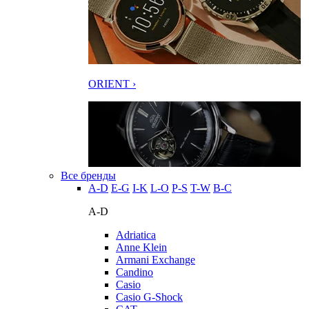
ORIENT ›
Все бренды
A-D
E-G
I-K
L-O
P-S
T-W
В-С
A-D
Adriatica
Anne Klein
Armani Exchange
Candino
Casio
Casio G-Shock