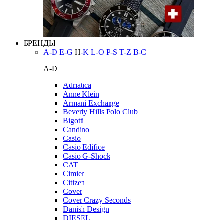
БРЕНДЫ
A-D
E-G
H
-K
L-O
P-S
T-Z
В-С
A-D
Adriatica
Anne Klein
Armani Exchange
Beverly Hills Polo Club
Bigotti
Candino
Casio
Casio Edifice
Casio G-Shock
CAT
Cimier
Citizen
Cover
Cover Crazy Seconds
Danish Design
DIESEL