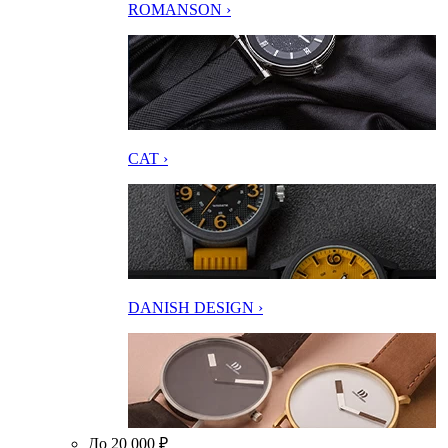
ROMANSON ›
CAT ›
DANISH DESIGN ›
До 20 000 ₽