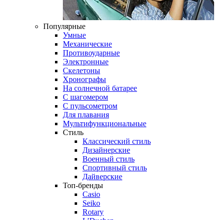
Популярные
Умные
Механические
Противоударные
Электронные
Скелетоны
Хронографы
На солнечной батарее
С шагомером
С пульсометром
Для плавания
Мультифункциональные
Стиль
Классический стиль
Дизайнерские
Военный стиль
Спортивный стиль
Дайверские
Топ-бренды
Casio
Seiko
Rotary