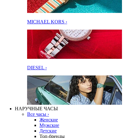
MICHAEL KORS ›
DIESEL ›
НАРУЧНЫЕ ЧАСЫ
Все часы ›
Женские
Мужские
Детские
Топ-бренды