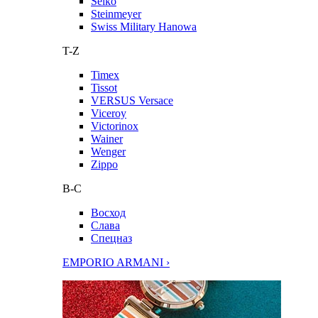
Seiko
Steinmeyer
Swiss Military Hanowa
T-Z
Timex
Tissot
VERSUS Versace
Viceroy
Victorinox
Wainer
Wenger
Zippo
В-С
Восход
Слава
Спецназ
EMPORIO ARMANI ›