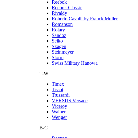
Reebok
Reebok Classic
Rivaldy
Roberto Cavalli by Franck Muller
Romanson
Rotary
Sandoz
Seiko
Skagen
Steinmeyer
Storm
Swiss Military Hanowa
T-W
Timex
Tissot
Trussardi
VERSUS Versace
Viceroy
Wainer
Wenger
В-С