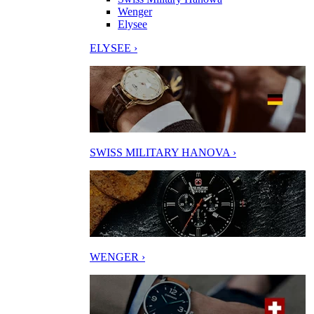
Wenger
Elysee
ELYSEE ›
SWISS MILITARY HANOVA ›
WENGER ›