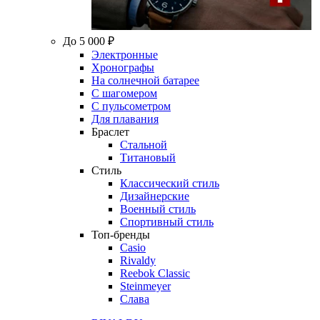
До 5 000 ₽
Электронные
Хронографы
На солнечной батарее
С шагомером
С пульсометром
Для плавания
Браслет
Стальной
Титановый
Стиль
Классический стиль
Дизайнерские
Военный стиль
Спортивный стиль
Топ-бренды
Casio
Rivaldy
Reebok Classic
Steinmeyer
Слава