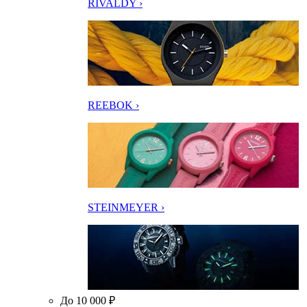
RIVALDY ›
REEBOK ›
STEINMEYER ›
До 10 000 ₽