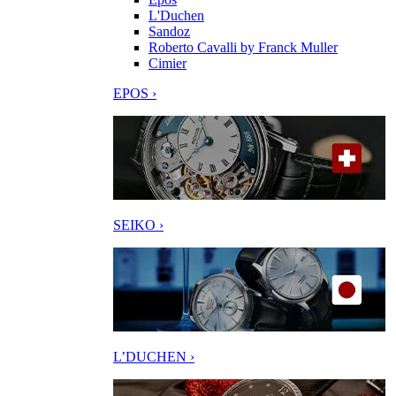
L'Duchen
Sandoz
Roberto Cavalli by Franck Muller
Cimier
EPOS ›
SEIKO ›
L’DUCHEN ›