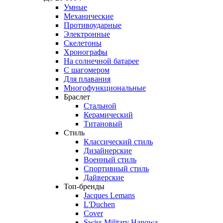
Умные
Механические
Противоударные
Электронные
Скелетоны
Хронографы
На солнечной батарее
С шагомером
Для плавания
Многофункциональные
Браслет
Стальной
Керамический
Титановый
Стиль
Классический стиль
Дизайнерские
Военный стиль
Спортивный стиль
Дайверские
Топ-бренды
Jacques Lemans
L'Duchen
Cover
Swiss Military Hanowa