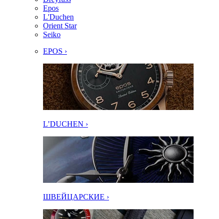
Epos
L'Duchen
Orient Star
Seiko
EPOS ›
L’DUCHEN ›
ШВЕЙЦАРСКИЕ ›