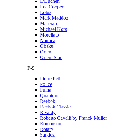
L'Duchen
Lee Cooper
Lotus
Mark Maddox
Maserati
Michael Kors
Morellato
Nautica
Obaku
Orient
Orient Star
P-S
Pierre Petit
Police
Puma
Quantum
Reebok
Reebok Classic
Rivaldy
Roberto Cavalli by Franck Muller
Romanson
Rotary
Sandoz