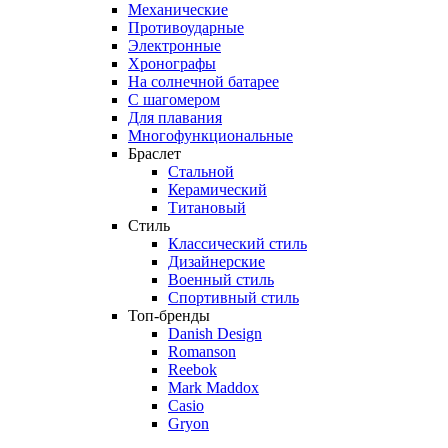
Механические
Противоударные
Электронные
Хронографы
На солнечной батарее
С шагомером
Для плавания
Многофункциональные
Браслет
Стальной
Керамический
Титановый
Стиль
Классический стиль
Дизайнерские
Военный стиль
Спортивный стиль
Топ-бренды
Danish Design
Romanson
Reebok
Mark Maddox
Casio
Gryon