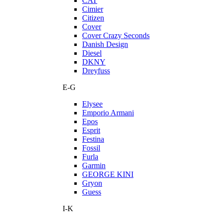
CAT
Cimier
Citizen
Cover
Cover Crazy Seconds
Danish Design
Diesel
DKNY
Dreyfuss
E-G
Elysee
Emporio Armani
Epos
Esprit
Festina
Fossil
Furla
Garmin
GEORGE KINI
Gryon
Guess
I-K