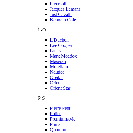
Ingersoll
Jacques Lemans
Just Cavalli
Kenneth Cole
L-O
L'Duchen
Lee Cooper
Lotus
Mark Maddox
Maserati
Morellato
Nautica
Obaku
Orient
Orient Star
P-S
Pierre Petit
Police
Premiumstyle
Puma
Quantum