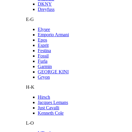
DKNY
Dreyfuss
E-G
Elysee
Emporio Armani
Epos
Esprit
Festina
Fossil
Furla
Garmin
GEORGE KINI
Gryon
H-K
Hirsch
Jacques Lemans
Just Cavalli
Kenneth Cole
L-O