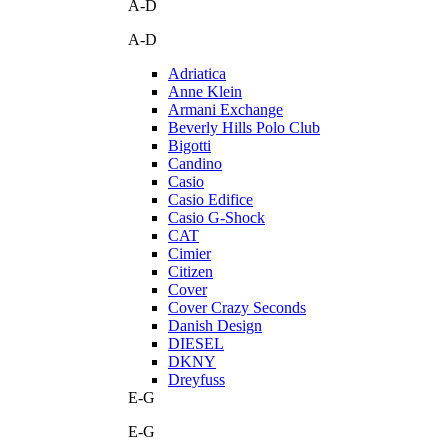
A-D
A-D
Adriatica
Anne Klein
Armani Exchange
Beverly Hills Polo Club
Bigotti
Candino
Casio
Casio Edifice
Casio G-Shock
CAT
Cimier
Citizen
Cover
Cover Crazy Seconds
Danish Design
DIESEL
DKNY
Dreyfuss
E-G
E-G