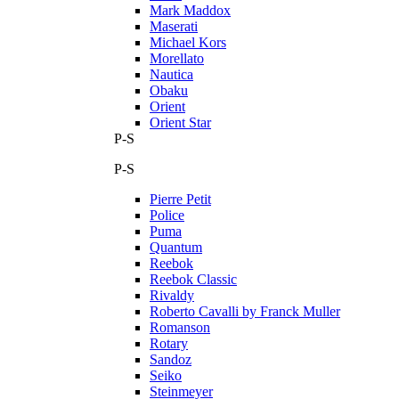
Mark Maddox
Maserati
Michael Kors
Morellato
Nautica
Obaku
Orient
Orient Star
P-S
P-S
Pierre Petit
Police
Puma
Quantum
Reebok
Reebok Classic
Rivaldy
Roberto Cavalli by Franck Muller
Romanson
Rotary
Sandoz
Seiko
Steinmeyer