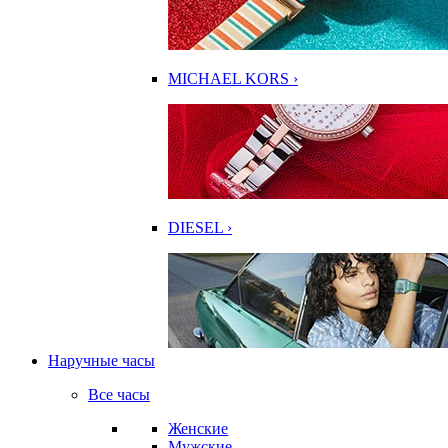
MICHAEL KORS ›
DIESEL ›
Наручные часы
Все часы
Женские
Мужские