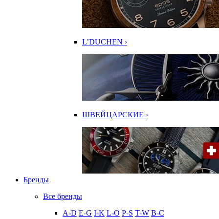
L’DUCHEN ›
ШВЕЙЦАРСКИЕ ›
Бренды
Все бренды
A-D
E-G
I-K
L-O
P-S
T-W
В-С