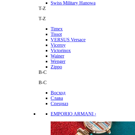
Swiss Military Hanowa
T-Z
T-Z
Timex
Tissot
VERSUS Versace
Viceroy
Victorinox
Wainer
Wenger
Zippo
В-С
В-С
Восход
Слава
Спецназ
EMPORIO ARMANI ›