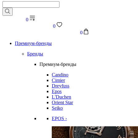
0
0
0
Премиум-бренды
Бренды
Премиум-бренды
Candino
Cimier
Dreyfuss
Epos
L'Duchen
Orient Star
Seiko
EPOS ›