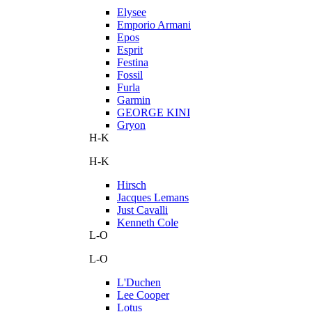
Elysee
Emporio Armani
Epos
Esprit
Festina
Fossil
Furla
Garmin
GEORGE KINI
Gryon
H-K
H-K
Hirsch
Jacques Lemans
Just Cavalli
Kenneth Cole
L-O
L-O
L'Duchen
Lee Cooper
Lotus