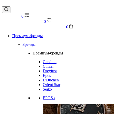
0
0
0
Премиум-бренды
Бренды
Премиум-бренды
Candino
Cimier
Dreyfuss
Epos
L'Duchen
Orient Star
Seiko
EPOS ›