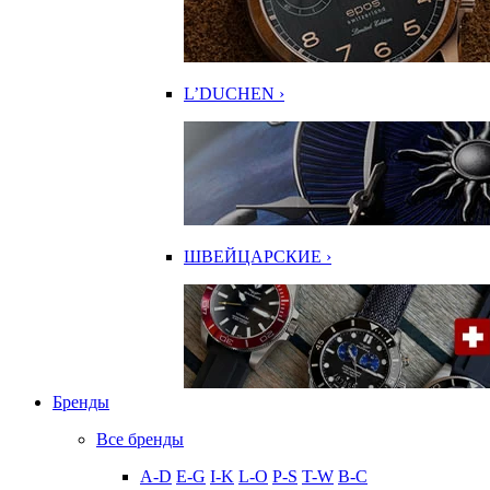
L’DUCHEN ›
ШВЕЙЦАРСКИЕ ›
Бренды
Все бренды
A-D
E-G
I-K
L-O
P-S
T-W
В-С