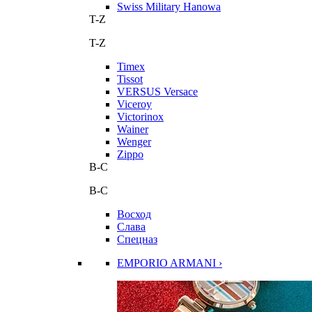
Swiss Military Hanowa
T-Z
T-Z
Timex
Tissot
VERSUS Versace
Viceroy
Victorinox
Wainer
Wenger
Zippo
В-С
В-С
Восход
Слава
Спецназ
EMPORIO ARMANI ›