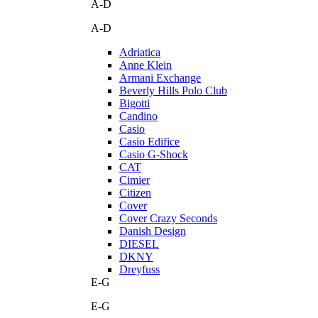
A-D
A-D
Adriatica
Anne Klein
Armani Exchange
Beverly Hills Polo Club
Bigotti
Candino
Casio
Casio Edifice
Casio G-Shock
CAT
Cimier
Citizen
Cover
Cover Crazy Seconds
Danish Design
DIESEL
DKNY
Dreyfuss
E-G
E-G