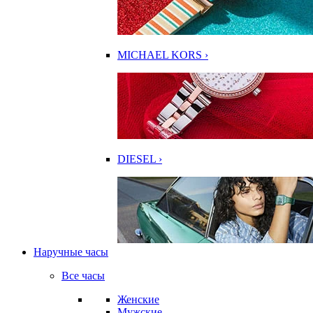
MICHAEL KORS ›
DIESEL ›
Наручные часы
Все часы
Женские
Мужские