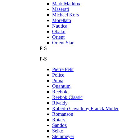
Mark Maddox
Maserati
Michael Kors
Morellato
Nautica
Obaku
Orient
Orient Star
P-S
P-S
Pierre Petit
Police
Puma
Quantum
Reebok
Reebok Classic
Rivaldy
Roberto Cavalli by Franck Muller
Romanson
Rotary
Sandoz
Seiko
Steinmeyer