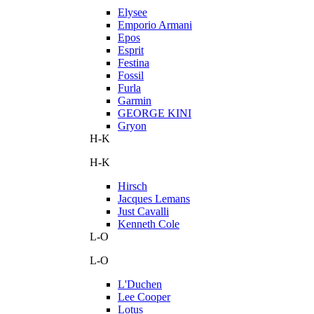
Elysee
Emporio Armani
Epos
Esprit
Festina
Fossil
Furla
Garmin
GEORGE KINI
Gryon
H-K
H-K
Hirsch
Jacques Lemans
Just Cavalli
Kenneth Cole
L-O
L-O
L'Duchen
Lee Cooper
Lotus