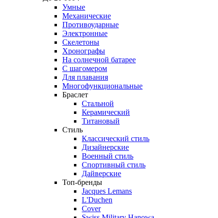
Умные
Механические
Противоударные
Электронные
Скелетоны
Хронографы
На солнечной батарее
С шагомером
Для плавания
Многофункциональные
Браслет
Стальной
Керамический
Титановый
Стиль
Классический стиль
Дизайнерские
Военный стиль
Спортивный стиль
Дайверские
Топ-бренды
Jacques Lemans
L'Duchen
Cover
Swiss Military Hanowa