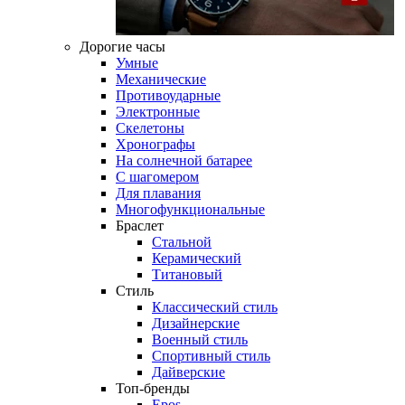
Дорогие часы
Умные
Механические
Противоударные
Электронные
Скелетоны
Хронографы
На солнечной батарее
С шагомером
Для плавания
Многофункциональные
Браслет
Стальной
Керамический
Титановый
Стиль
Классический стиль
Дизайнерские
Военный стиль
Спортивный стиль
Дайверские
Топ-бренды
Epos