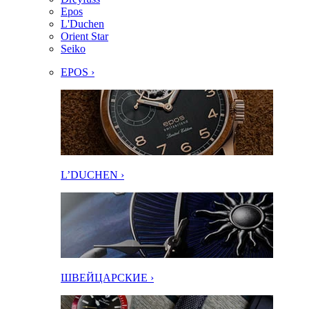
Epos
L'Duchen
Orient Star
Seiko
EPOS ›
L’DUCHEN ›
ШВЕЙЦАРСКИЕ ›