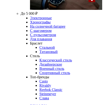
До 5 000 ₽
Электронные
Хронографы
На солнечной батарее
С шагомером
С пульсометром
Для плавания
Браслет
Стальной
Титановый
Стиль
Классический стиль
Дизайнерские
Военный стиль
Спортивный стиль
Топ-бренды
Casio
Rivaldy
Reebok Classic
Steinmeyer
Слава