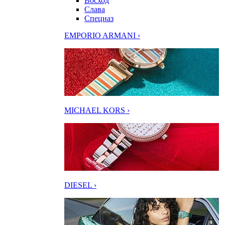
Восход
Слава
Спецназ
EMPORIO ARMANI ›
MICHAEL KORS ›
DIESEL ›