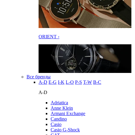
ORIENT ›
Все бренды
A-D
E-G
I-K
L-O
P-S
T-W
В-С
A-D
Adriatica
Anne Klein
Armani Exchange
Candino
Casio
Casio G-Shock