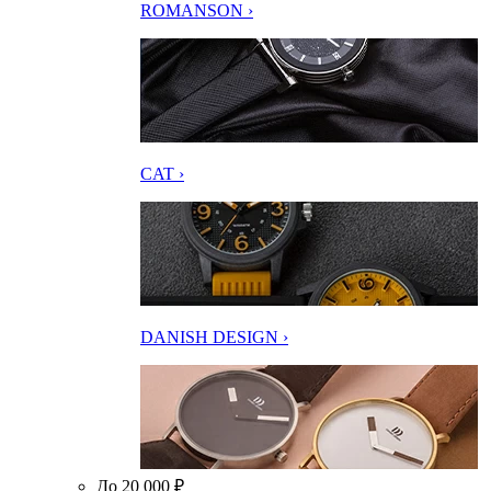
ROMANSON ›
CAT ›
DANISH DESIGN ›
До 20 000 ₽