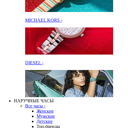
MICHAEL KORS ›
DIESEL ›
НАРУЧНЫЕ ЧАСЫ
Все часы ›
Женские
Мужские
Детские
Топ-бренды