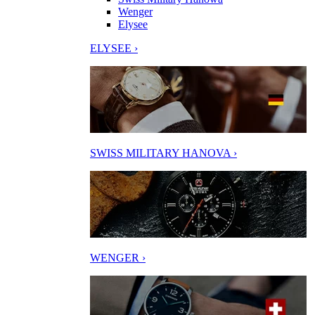
Wenger
Elysee
ELYSEE ›
SWISS MILITARY HANOVA ›
WENGER ›