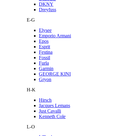
DKNY
Dreyfuss
E-G
Elysee
Emporio Armani
Epos
Esprit
Festina
Fossil
Furla
Garmin
GEORGE KINI
Gryon
H-K
Hirsch
Jacques Lemans
Just Cavalli
Kenneth Cole
L-O