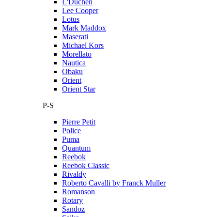
L'Duchen
Lee Cooper
Lotus
Mark Maddox
Maserati
Michael Kors
Morellato
Nautica
Obaku
Orient
Orient Star
P-S
Pierre Petit
Police
Puma
Quantum
Reebok
Reebok Classic
Rivaldy
Roberto Cavalli by Franck Muller
Romanson
Rotary
Sandoz