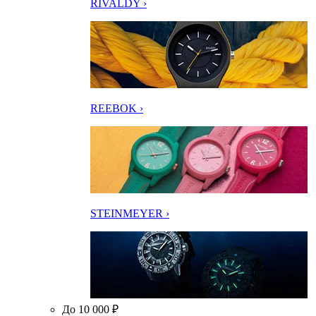
RIVALDY ›
REEBOK ›
STEINMEYER ›
До 10 000 ₽