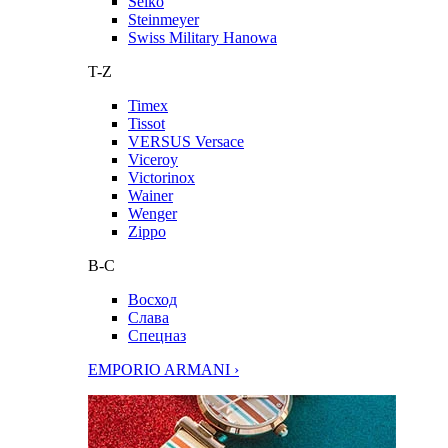
Seiko
Steinmeyer
Swiss Military Hanowa
T-Z
Timex
Tissot
VERSUS Versace
Viceroy
Victorinox
Wainer
Wenger
Zippo
В-С
Восход
Слава
Спецназ
EMPORIO ARMANI ›