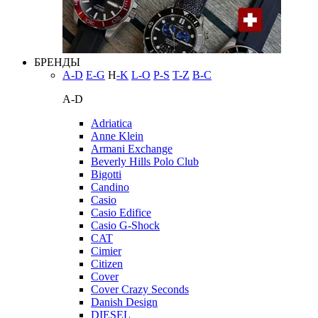
БРЕНДЫ
A-D
E-G
H
-K
L-O
P-S
T-Z
В-С
A-D
Adriatica
Anne Klein
Armani Exchange
Beverly Hills Polo Club
Bigotti
Candino
Casio
Casio Edifice
Casio G-Shock
CAT
Cimier
Citizen
Cover
Cover Crazy Seconds
Danish Design
DIESEL