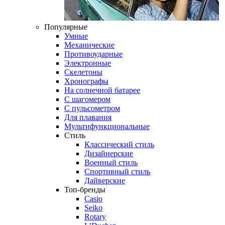
Популярные
Умные
Механические
Противоударные
Электронные
Скелетоны
Хронографы
На солнечной батарее
С шагомером
С пульсометром
Для плавания
Мультифункциональные
Стиль
Классический стиль
Дизайнерские
Военный стиль
Спортивный стиль
Дайверские
Топ-бренды
Casio
Seiko
Rotary