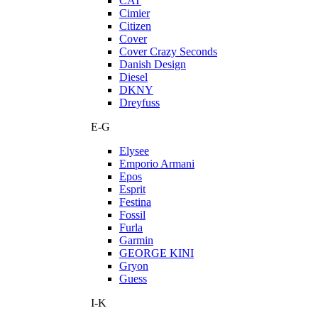
CAT
Cimier
Citizen
Cover
Cover Crazy Seconds
Danish Design
Diesel
DKNY
Dreyfuss
E-G
Elysee
Emporio Armani
Epos
Esprit
Festina
Fossil
Furla
Garmin
GEORGE KINI
Gryon
Guess
I-K