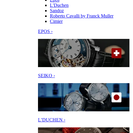
L'Duchen
Sandoz
Roberto Cavalli by Franck Muller
Cimier
EPOS ›
SEIKO ›
L’DUCHEN ›