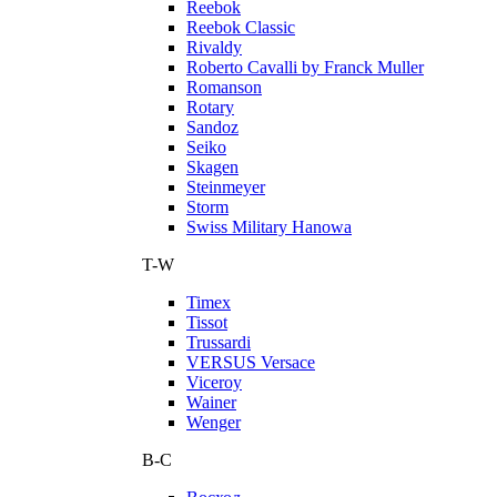
Reebok
Reebok Classic
Rivaldy
Roberto Cavalli by Franck Muller
Romanson
Rotary
Sandoz
Seiko
Skagen
Steinmeyer
Storm
Swiss Military Hanowa
T-W
Timex
Tissot
Trussardi
VERSUS Versace
Viceroy
Wainer
Wenger
В-С