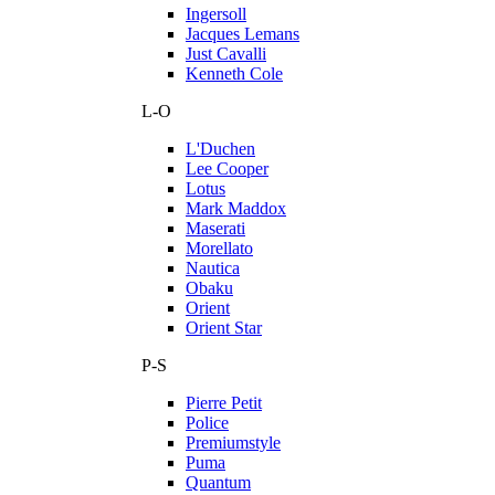
Ingersoll
Jacques Lemans
Just Cavalli
Kenneth Cole
L-O
L'Duchen
Lee Cooper
Lotus
Mark Maddox
Maserati
Morellato
Nautica
Obaku
Orient
Orient Star
P-S
Pierre Petit
Police
Premiumstyle
Puma
Quantum