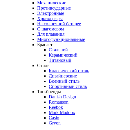
Механические
Противоударные
Электронные
Хронографы
На солнечной батарее
С шагомером
Для плавания
Многофункциональные
Браслет
Стальной
Керамический
Титановый
Стиль
Классический стиль
Дизайнерские
Военный стиль
Спортивный стиль
Топ-бренды
Danish Design
Romanson
Reebok
Mark Maddox
Casio
Gryon