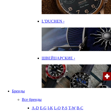
L’DUCHEN ›
ШВЕЙЦАРСКИЕ ›
Бренды
Все бренды
A-D
E-G
I-K
L-O
P-S
T-W
В-С