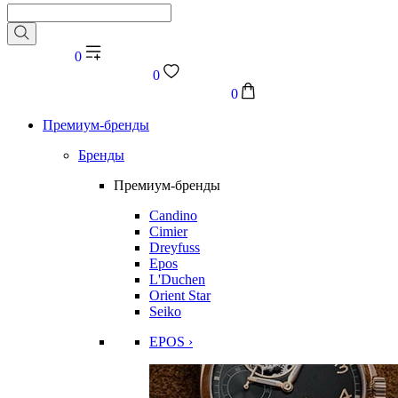
0
0
0
Премиум-бренды
Бренды
Премиум-бренды
Candino
Cimier
Dreyfuss
Epos
L'Duchen
Orient Star
Seiko
EPOS ›