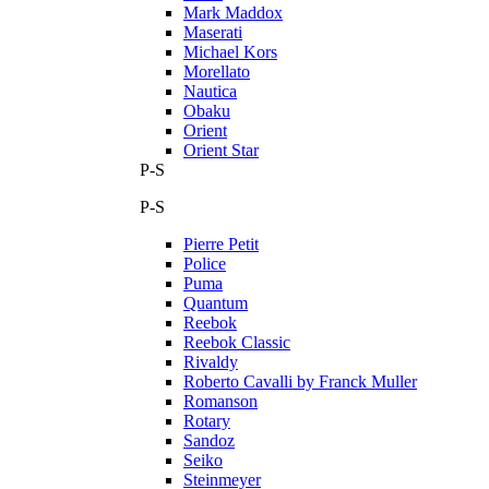
Mark Maddox
Maserati
Michael Kors
Morellato
Nautica
Obaku
Orient
Orient Star
P-S
P-S
Pierre Petit
Police
Puma
Quantum
Reebok
Reebok Classic
Rivaldy
Roberto Cavalli by Franck Muller
Romanson
Rotary
Sandoz
Seiko
Steinmeyer