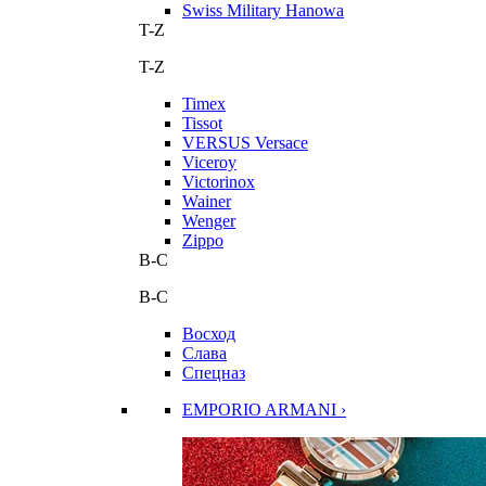
Swiss Military Hanowa
T-Z
T-Z
Timex
Tissot
VERSUS Versace
Viceroy
Victorinox
Wainer
Wenger
Zippo
В-С
В-С
Восход
Слава
Спецназ
EMPORIO ARMANI ›