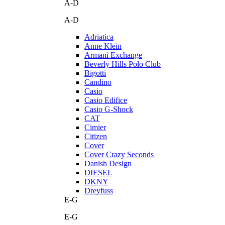
A-D
A-D
Adriatica
Anne Klein
Armani Exchange
Beverly Hills Polo Club
Bigotti
Candino
Casio
Casio Edifice
Casio G-Shock
CAT
Cimier
Citizen
Cover
Cover Crazy Seconds
Danish Design
DIESEL
DKNY
Dreyfuss
E-G
E-G