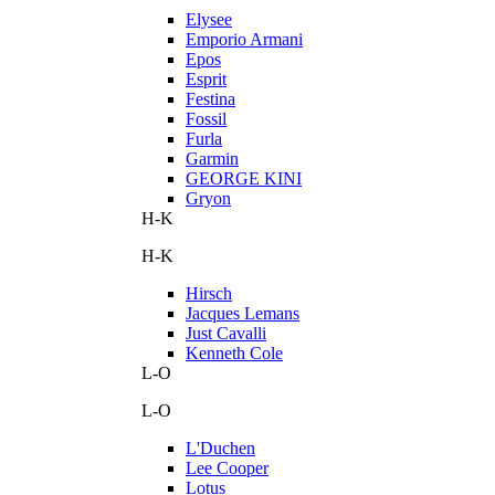
Elysee
Emporio Armani
Epos
Esprit
Festina
Fossil
Furla
Garmin
GEORGE KINI
Gryon
H-K
H-K
Hirsch
Jacques Lemans
Just Cavalli
Kenneth Cole
L-O
L-O
L'Duchen
Lee Cooper
Lotus