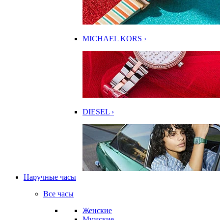
MICHAEL KORS ›
DIESEL ›
Наручные часы
Все часы
Женские
Мужские