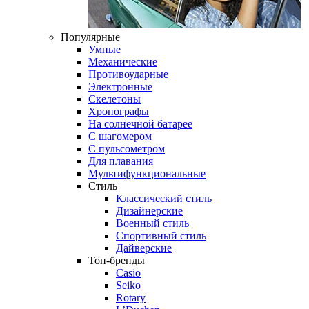
Популярные
Умные
Механические
Противоударные
Электронные
Скелетоны
Хронографы
На солнечной батарее
С шагомером
С пульсометром
Для плавания
Мультифункциональные
Стиль
Классический стиль
Дизайнерские
Военный стиль
Спортивный стиль
Дайверские
Топ-бренды
Casio
Seiko
Rotary