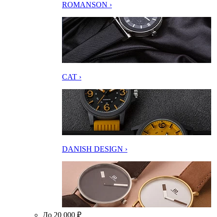
ROMANSON ›
CAT ›
DANISH DESIGN ›
До 20 000 ₽