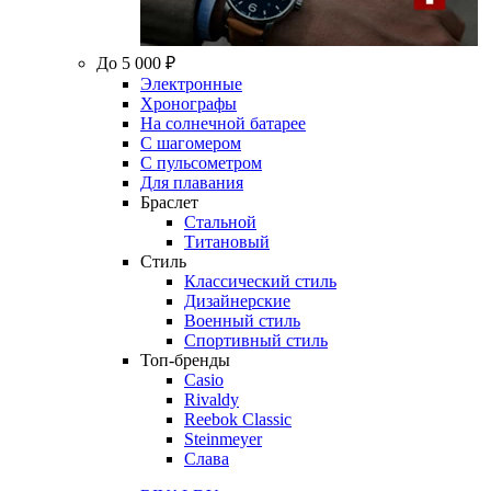
До 5 000 ₽
Электронные
Хронографы
На солнечной батарее
С шагомером
С пульсометром
Для плавания
Браслет
Стальной
Титановый
Стиль
Классический стиль
Дизайнерские
Военный стиль
Спортивный стиль
Топ-бренды
Casio
Rivaldy
Reebok Classic
Steinmeyer
Слава