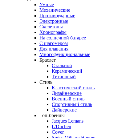
Умные
Механические
Противоударные
Электронные
Скелетоны
Хронографы
На солнечной батарее
С шагомером
Для плавания
Многофункциональные
Браслет
Стальной
Керамический
Титановый
Стиль
Классический стиль
Дизайнерские
Военный стиль
Спортивный стиль
Дайверские
Топ-бренды
Jacques Lemans
L'Duchen
Cover
Swiss Military Hanowa