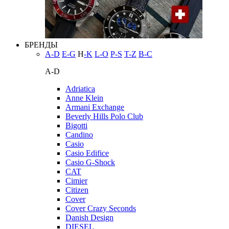
БРЕНДЫ
A-D
E-G
H
-K
L-O
P-S
T-Z
В-С
A-D
Adriatica
Anne Klein
Armani Exchange
Beverly Hills Polo Club
Bigotti
Candino
Casio
Casio Edifice
Casio G-Shock
CAT
Cimier
Citizen
Cover
Cover Crazy Seconds
Danish Design
DIESEL