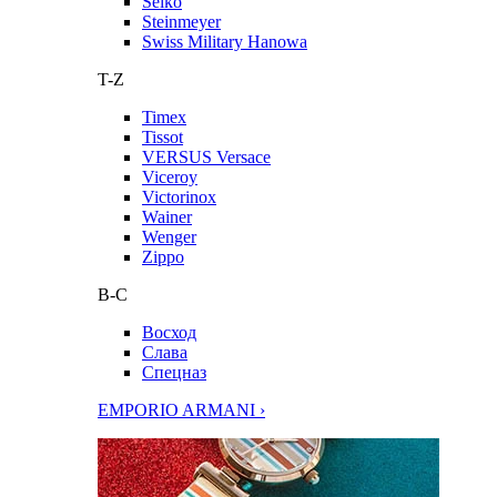
Seiko
Steinmeyer
Swiss Military Hanowa
T-Z
Timex
Tissot
VERSUS Versace
Viceroy
Victorinox
Wainer
Wenger
Zippo
В-С
Восход
Слава
Спецназ
EMPORIO ARMANI ›