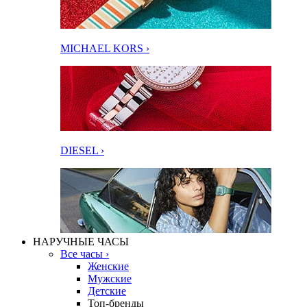
MICHAEL KORS ›
DIESEL ›
НАРУЧНЫЕ ЧАСЫ
Все часы ›
Женские
Мужские
Детские
Топ-бренды