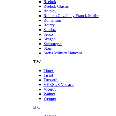
Reebok
Reebok Classic
Rivaldy
Roberto Cavalli by Franck Muller
Romanson
Rotary
Sandoz
Seiko
Skagen
Steinmeyer
Storm
Swiss Military Hanowa
T-W
Timex
Tissot
Trussardi
VERSUS Versace
Viceroy
Wainer
Wenger
В-С