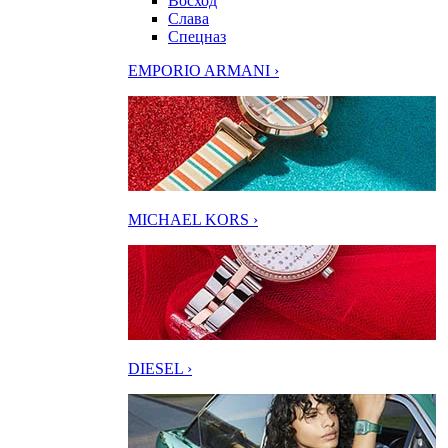
Восход
Слава
Спецназ
EMPORIO ARMANI ›
MICHAEL KORS ›
DIESEL ›