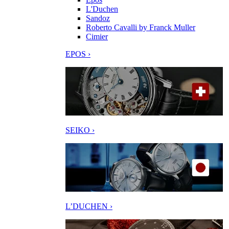
L'Duchen
Sandoz
Roberto Cavalli by Franck Muller
Cimier
EPOS ›
SEIKO ›
L’DUCHEN ›