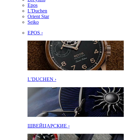
Epos
L'Duchen
Orient Star
Seiko
EPOS ›
L’DUCHEN ›
ШВЕЙЦАРСКИЕ ›