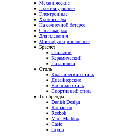
Механические
Противоударные
Электронные
Хронографы
На солнечной батарее
С шагомером
Для плавания
Многофункциональные
Браслет
Стальной
Керамический
Титановый
Стиль
Классический стиль
Дизайнерские
Военный стиль
Спортивный стиль
Топ-бренды
Danish Design
Romanson
Reebok
Mark Maddox
Casio
Gryon