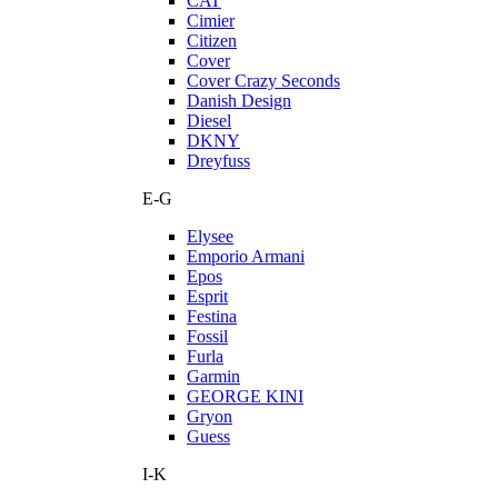
CAT
Cimier
Citizen
Cover
Cover Crazy Seconds
Danish Design
Diesel
DKNY
Dreyfuss
E-G
Elysee
Emporio Armani
Epos
Esprit
Festina
Fossil
Furla
Garmin
GEORGE KINI
Gryon
Guess
I-K