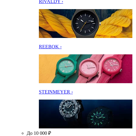
RIVALDY ›
REEBOK ›
STEINMEYER ›
До 10 000 ₽