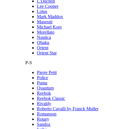
L'Duchen
Lee Cooper
Lotus
Mark Maddox
Maserati
Michael Kors
Morellato
Nautica
Obaku
Orient
Orient Star
P-S
Pierre Petit
Police
Puma
Quantum
Reebok
Reebok Classic
Rivaldy
Roberto Cavalli by Franck Muller
Romanson
Rotary
Sandoz