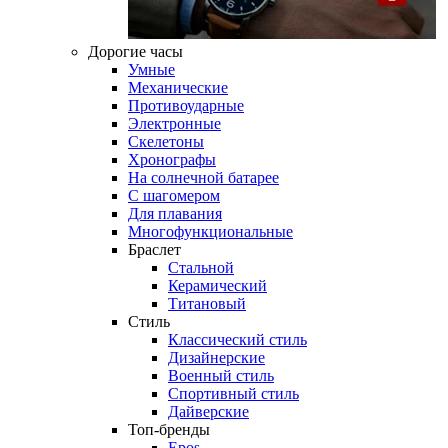
Дорогие часы
Умные
Механические
Противоударные
Электронные
Скелетоны
Хронографы
На солнечной батарее
С шагомером
Для плавания
Многофункциональные
Браслет
Стальной
Керамический
Титановый
Стиль
Классический стиль
Дизайнерские
Военный стиль
Спортивный стиль
Дайверские
Топ-бренды
Epos