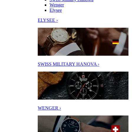
Wenger
Elysee
ELYSEE ›
SWISS MILITARY HANOVA ›
WENGER ›