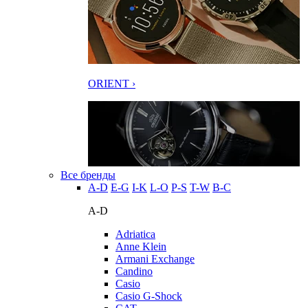
ORIENT ›
Все бренды
A-D
E-G
I-K
L-O
P-S
T-W
В-С
A-D
Adriatica
Anne Klein
Armani Exchange
Candino
Casio
Casio G-Shock