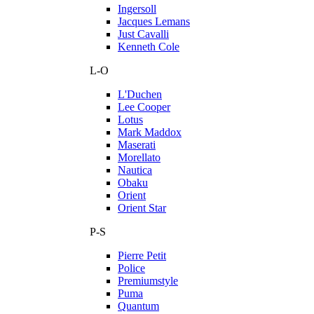
Ingersoll
Jacques Lemans
Just Cavalli
Kenneth Cole
L-O
L'Duchen
Lee Cooper
Lotus
Mark Maddox
Maserati
Morellato
Nautica
Obaku
Orient
Orient Star
P-S
Pierre Petit
Police
Premiumstyle
Puma
Quantum