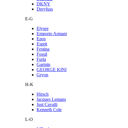
DKNY
Dreyfuss
E-G
Elysee
Emporio Armani
Epos
Esprit
Festina
Fossil
Furla
Garmin
GEORGE KINI
Gryon
H-K
Hirsch
Jacques Lemans
Just Cavalli
Kenneth Cole
L-O