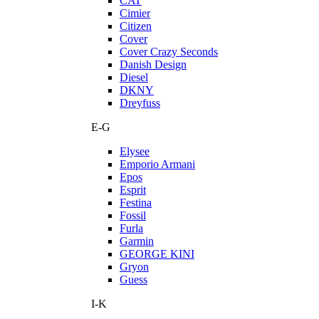
CAT
Cimier
Citizen
Cover
Cover Crazy Seconds
Danish Design
Diesel
DKNY
Dreyfuss
E-G
Elysee
Emporio Armani
Epos
Esprit
Festina
Fossil
Furla
Garmin
GEORGE KINI
Gryon
Guess
I-K