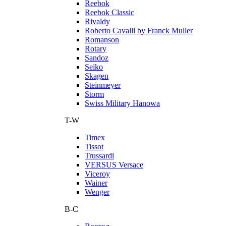
Reebok
Reebok Classic
Rivaldy
Roberto Cavalli by Franck Muller
Romanson
Rotary
Sandoz
Seiko
Skagen
Steinmeyer
Storm
Swiss Military Hanowa
T-W
Timex
Tissot
Trussardi
VERSUS Versace
Viceroy
Wainer
Wenger
В-С