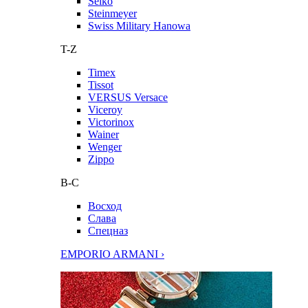
Seiko
Steinmeyer
Swiss Military Hanowa
T-Z
Timex
Tissot
VERSUS Versace
Viceroy
Victorinox
Wainer
Wenger
Zippo
В-С
Восход
Слава
Спецназ
EMPORIO ARMANI ›