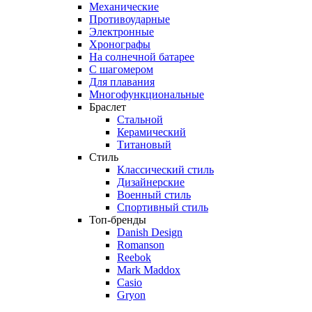
Механические
Противоударные
Электронные
Хронографы
На солнечной батарее
С шагомером
Для плавания
Многофункциональные
Браслет
Стальной
Керамический
Титановый
Стиль
Классический стиль
Дизайнерские
Военный стиль
Спортивный стиль
Топ-бренды
Danish Design
Romanson
Reebok
Mark Maddox
Casio
Gryon