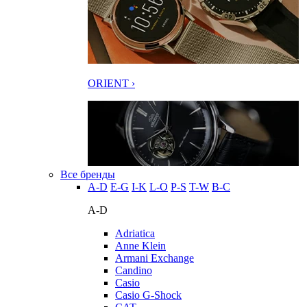
ORIENT ›
Все бренды
A-D
E-G
I-K
L-O
P-S
T-W
В-С
A-D
Adriatica
Anne Klein
Armani Exchange
Candino
Casio
Casio G-Shock