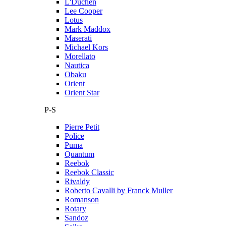
L'Duchen
Lee Cooper
Lotus
Mark Maddox
Maserati
Michael Kors
Morellato
Nautica
Obaku
Orient
Orient Star
P-S
Pierre Petit
Police
Puma
Quantum
Reebok
Reebok Classic
Rivaldy
Roberto Cavalli by Franck Muller
Romanson
Rotary
Sandoz