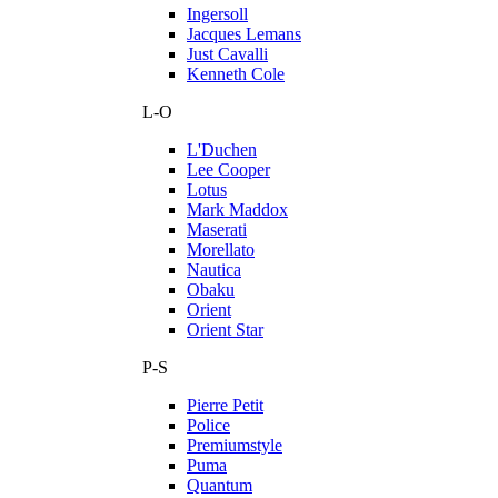
Ingersoll
Jacques Lemans
Just Cavalli
Kenneth Cole
L-O
L'Duchen
Lee Cooper
Lotus
Mark Maddox
Maserati
Morellato
Nautica
Obaku
Orient
Orient Star
P-S
Pierre Petit
Police
Premiumstyle
Puma
Quantum