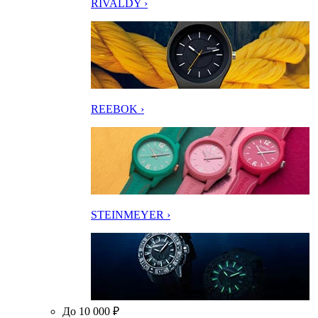
RIVALDY ›
REEBOK ›
STEINMEYER ›
До 10 000 ₽