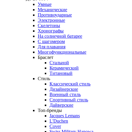
Умные
Механические
Противоударные
Электронные
Скелетоны
Хронографы
На солнечной батарее
С шагомером
Для плавания
Многофункциональные
Браслет
Стальной
Керамический
Титановый
Стиль
Классический стиль
Дизайнерские
Военный стиль
Спортивный стиль
Дайверские
Топ-бренды
Jacques Lemans
L'Duchen
Cover
Swiss Military Hanowa