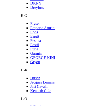
DKNY
Dreyfuss
E-G
Elysee
Emporio Armani
Epos
Esprit
Festina
Fossil
Furla
Garmin
GEORGE KINI
Gryon
H-K
Hirsch
Jacques Lemans
Just Cavalli
Kenneth Cole
L-O