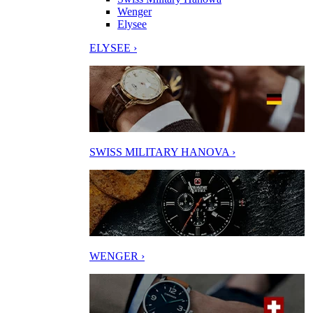
Wenger
Elysee
ELYSEE ›
SWISS MILITARY HANOVA ›
WENGER ›