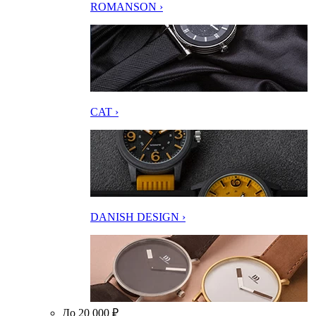
ROMANSON ›
CAT ›
DANISH DESIGN ›
До 20 000 ₽