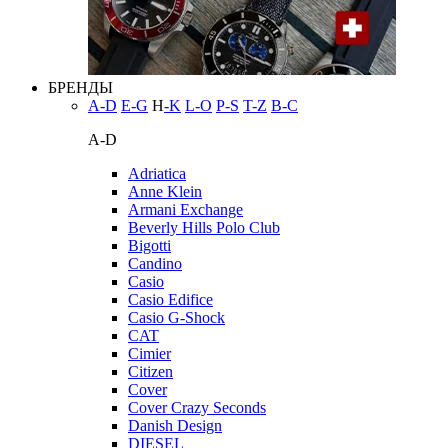
БРЕНДЫ
A-D
E-G
H
-K
L-O
P-S
T-Z
В-С
A-D
Adriatica
Anne Klein
Armani Exchange
Beverly Hills Polo Club
Bigotti
Candino
Casio
Casio Edifice
Casio G-Shock
CAT
Cimier
Citizen
Cover
Cover Crazy Seconds
Danish Design
DIESEL