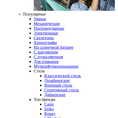
Популярные
Умные
Механические
Противоударные
Электронные
Скелетоны
Хронографы
На солнечной батарее
С шагомером
С пульсометром
Для плавания
Мультифункциональные
Стиль
Классический стиль
Дизайнерские
Военный стиль
Спортивный стиль
Дайверские
Топ-бренды
Casio
Seiko
Rotary