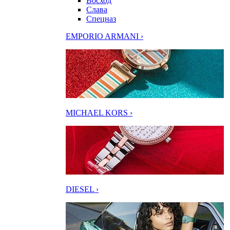
Восход
Слава
Спецназ
EMPORIO ARMANI ›
MICHAEL KORS ›
DIESEL ›