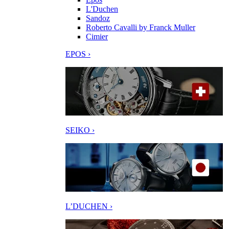
L'Duchen
Sandoz
Roberto Cavalli by Franck Muller
Cimier
EPOS ›
SEIKO ›
L’DUCHEN ›