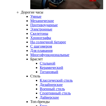
Дорогие часы
Умные
Механические
Противоударные
Электронные
Скелетоны
Хронографы
На солнечной батарее
С шагомером
Для плавания
Многофункциональные
Браслет
Стальной
Керамический
Титановый
Стиль
Классический стиль
Дизайнерские
Военный стиль
Спортивный стиль
Дайверские
Топ-бренды
Epos