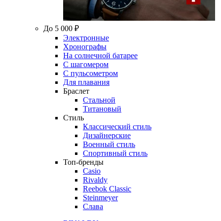
До 5 000 ₽
Электронные
Хронографы
На солнечной батарее
С шагомером
С пульсометром
Для плавания
Браслет
Стальной
Титановый
Стиль
Классический стиль
Дизайнерские
Военный стиль
Спортивный стиль
Топ-бренды
Casio
Rivaldy
Reebok Classic
Steinmeyer
Слава