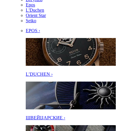
Epos
L'Duchen
Orient Star
Seiko
EPOS ›
L’DUCHEN ›
ШВЕЙЦАРСКИЕ ›