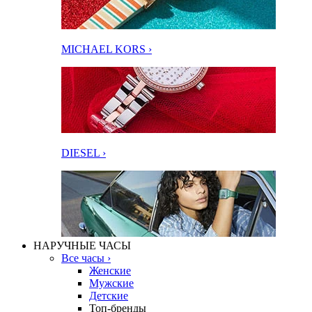
MICHAEL KORS ›
DIESEL ›
НАРУЧНЫЕ ЧАСЫ
Все часы ›
Женские
Мужские
Детские
Топ-бренды