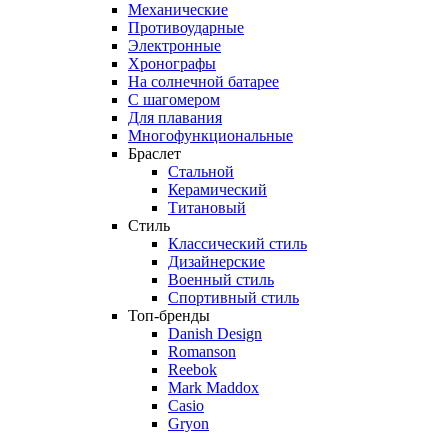
Механические
Противоударные
Электронные
Хронографы
На солнечной батарее
С шагомером
Для плавания
Многофункциональные
Браслет
Стальной
Керамический
Титановый
Стиль
Классический стиль
Дизайнерские
Военный стиль
Спортивный стиль
Топ-бренды
Danish Design
Romanson
Reebok
Mark Maddox
Casio
Gryon