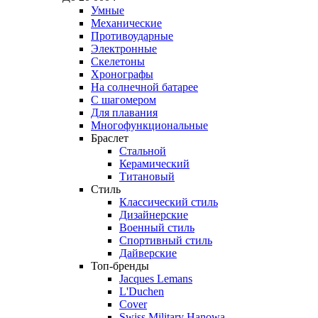
Умные
Механические
Противоударные
Электронные
Скелетоны
Хронографы
На солнечной батарее
С шагомером
Для плавания
Многофункциональные
Браслет
Стальной
Керамический
Титановый
Стиль
Классический стиль
Дизайнерские
Военный стиль
Спортивный стиль
Дайверские
Топ-бренды
Jacques Lemans
L'Duchen
Cover
Swiss Military Hanowa