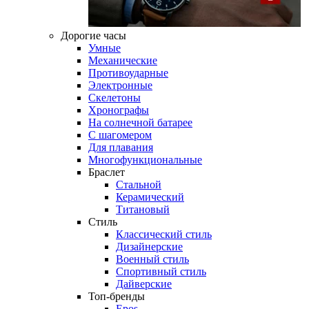
Дорогие часы
Умные
Механические
Противоударные
Электронные
Скелетоны
Хронографы
На солнечной батарее
С шагомером
Для плавания
Многофункциональные
Браслет
Стальной
Керамический
Титановый
Стиль
Классический стиль
Дизайнерские
Военный стиль
Спортивный стиль
Дайверские
Топ-бренды
Epos