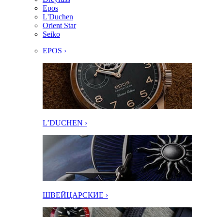
Epos
L'Duchen
Orient Star
Seiko
EPOS ›
L’DUCHEN ›
ШВЕЙЦАРСКИЕ ›