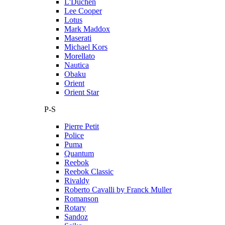
L'Duchen
Lee Cooper
Lotus
Mark Maddox
Maserati
Michael Kors
Morellato
Nautica
Obaku
Orient
Orient Star
P-S
Pierre Petit
Police
Puma
Quantum
Reebok
Reebok Classic
Rivaldy
Roberto Cavalli by Franck Muller
Romanson
Rotary
Sandoz