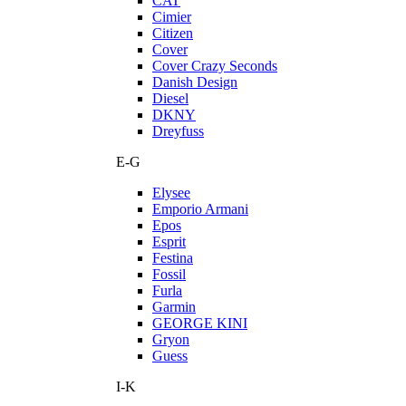
CAT
Cimier
Citizen
Cover
Cover Crazy Seconds
Danish Design
Diesel
DKNY
Dreyfuss
E-G
Elysee
Emporio Armani
Epos
Esprit
Festina
Fossil
Furla
Garmin
GEORGE KINI
Gryon
Guess
I-K