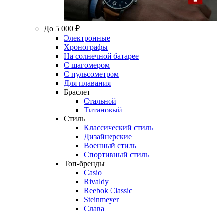
До 5 000 ₽
Электронные
Хронографы
На солнечной батарее
С шагомером
С пульсометром
Для плавания
Браслет
Стальной
Титановый
Стиль
Классический стиль
Дизайнерские
Военный стиль
Спортивный стиль
Топ-бренды
Casio
Rivaldy
Reebok Classic
Steinmeyer
Слава