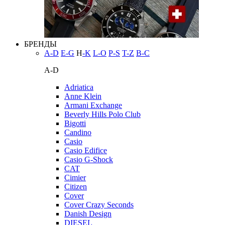
БРЕНДЫ
A-D
E-G
H
-K
L-O
P-S
T-Z
В-С
A-D
Adriatica
Anne Klein
Armani Exchange
Beverly Hills Polo Club
Bigotti
Candino
Casio
Casio Edifice
Casio G-Shock
CAT
Cimier
Citizen
Cover
Cover Crazy Seconds
Danish Design
DIESEL