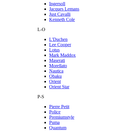
Ingersoll
Jacques Lemans
Just Cavalli
Kenneth Cole
L-O
L'Duchen
Lee Cooper
Lotus
Mark Maddox
Maserati
Morellato
Nautica
Obaku
Orient
Orient Star
P-S
Pierre Petit
Police
Premiumstyle
Puma
Quantum