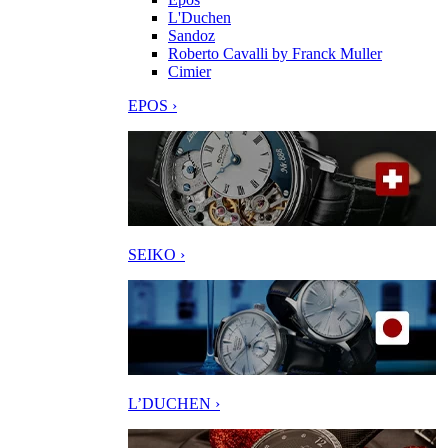
L'Duchen
Sandoz
Roberto Cavalli by Franck Muller
Cimier
EPOS ›
SEIKO ›
L’DUCHEN ›