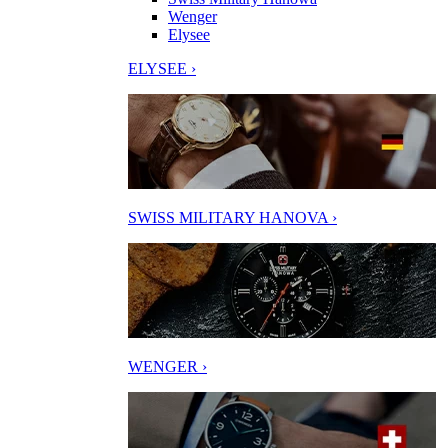
Wenger
Elysee
ELYSEE ›
SWISS MILITARY HANOVA ›
WENGER ›