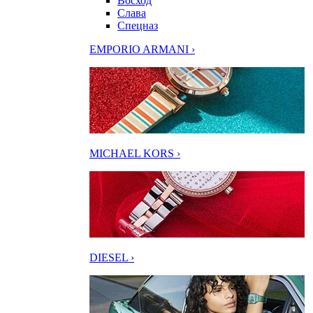
Восход
Слава
Спецназ
EMPORIO ARMANI ›
MICHAEL KORS ›
DIESEL ›