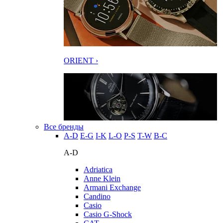
ORIENT ›
Все бренды
A-D
E-G
I-K
L-O
P-S
T-W
В-С
A-D
Adriatica
Anne Klein
Armani Exchange
Candino
Casio
Casio G-Shock