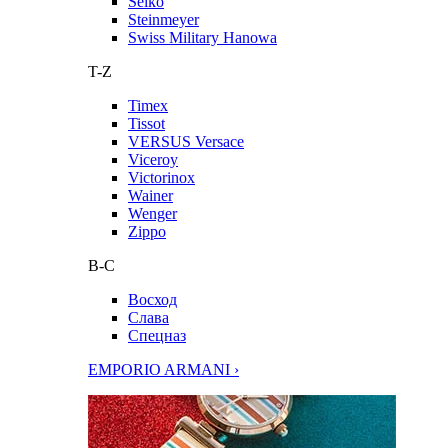
Seiko
Steinmeyer
Swiss Military Hanowa
T-Z
Timex
Tissot
VERSUS Versace
Viceroy
Victorinox
Wainer
Wenger
Zippo
В-С
Восход
Слава
Спецназ
EMPORIO ARMANI ›