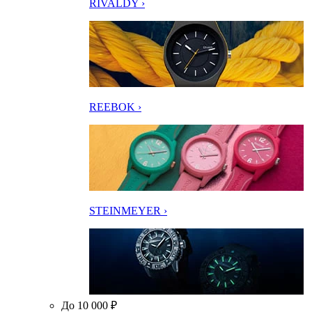
RIVALDY ›
REEBOK ›
STEINMEYER ›
До 10 000 ₽