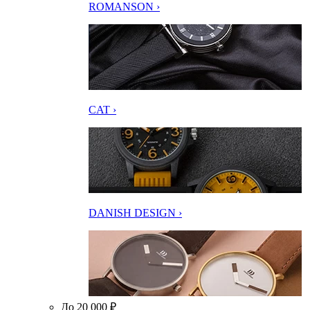
ROMANSON ›
CAT ›
DANISH DESIGN ›
До 20 000 ₽