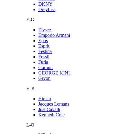
DKNY
Dreyfuss
E-G
Elysee
Emporio Armani
Epos
Esprit
Festina
Fossil
Furla
Garmin
GEORGE KINI
Gryon
H-K
Hirsch
Jacques Lemans
Just Cavalli
Kenneth Cole
L-O