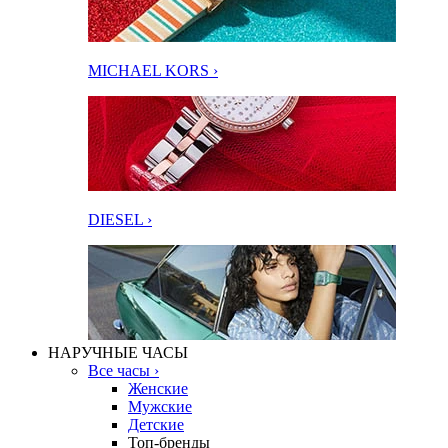
MICHAEL KORS ›
DIESEL ›
НАРУЧНЫЕ ЧАСЫ
Все часы ›
Женские
Мужские
Детские
Топ-бренды