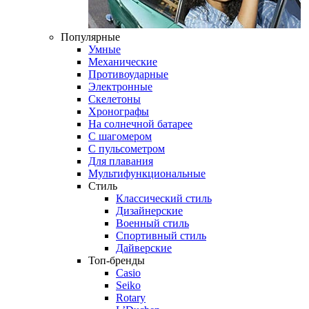
Популярные
Умные
Механические
Противоударные
Электронные
Скелетоны
Хронографы
На солнечной батарее
С шагомером
С пульсометром
Для плавания
Мультифункциональные
Стиль
Классический стиль
Дизайнерские
Военный стиль
Спортивный стиль
Дайверские
Топ-бренды
Casio
Seiko
Rotary