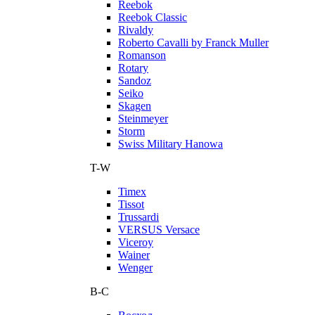
Reebok
Reebok Classic
Rivaldy
Roberto Cavalli by Franck Muller
Romanson
Rotary
Sandoz
Seiko
Skagen
Steinmeyer
Storm
Swiss Military Hanowa
T-W
Timex
Tissot
Trussardi
VERSUS Versace
Viceroy
Wainer
Wenger
В-С