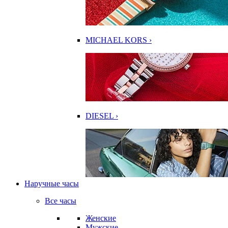
MICHAEL KORS ›
DIESEL ›
Наручные часы
Все часы
Женские
Мужские