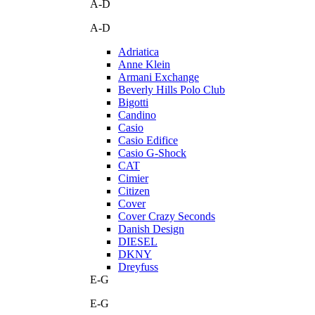
A-D
A-D
Adriatica
Anne Klein
Armani Exchange
Beverly Hills Polo Club
Bigotti
Candino
Casio
Casio Edifice
Casio G-Shock
CAT
Cimier
Citizen
Cover
Cover Crazy Seconds
Danish Design
DIESEL
DKNY
Dreyfuss
E-G
E-G