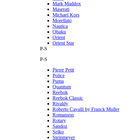
Mark Maddox
Maserati
Michael Kors
Morellato
Nautica
Obaku
Orient
Orient Star
P-S
P-S
Pierre Petit
Police
Puma
Quantum
Reebok
Reebok Classic
Rivaldy
Roberto Cavalli by Franck Muller
Romanson
Rotary
Sandoz
Seiko
Steinmeyer