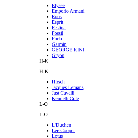
Elysee
Emporio Armani
Epos
Esprit
Festina
Fossil
Furla
Garmin
GEORGE KINI
Gryon
H-K
H-K
Hirsch
Jacques Lemans
Just Cavalli
Kenneth Cole
L-O
L-O
L'Duchen
Lee Cooper
Lotus