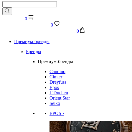
0
0
0
Премиум-бренды
Бренды
Премиум-бренды
Candino
Cimier
Dreyfuss
Epos
L'Duchen
Orient Star
Seiko
EPOS ›