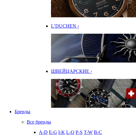
L’DUCHEN ›
ШВЕЙЦАРСКИЕ ›
Бренды
Все бренды
A-D
E-G
I-K
L-O
P-S
T-W
В-С