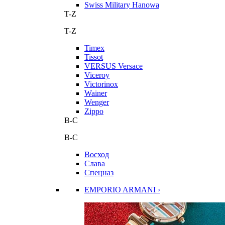
Swiss Military Hanowa
T-Z
T-Z
Timex
Tissot
VERSUS Versace
Viceroy
Victorinox
Wainer
Wenger
Zippo
В-С
В-С
Восход
Слава
Спецназ
EMPORIO ARMANI ›