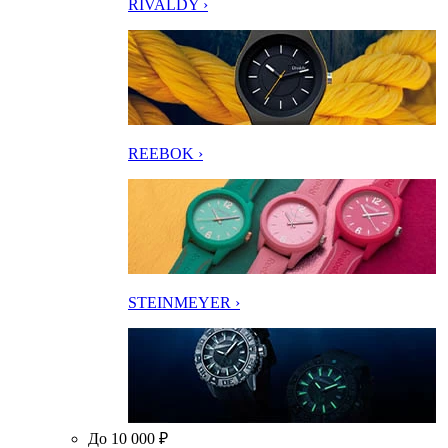
RIVALDY ›
REEBOK ›
STEINMEYER ›
До 10 000 ₽