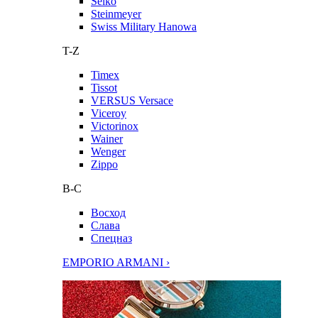
Seiko
Steinmeyer
Swiss Military Hanowa
T-Z
Timex
Tissot
VERSUS Versace
Viceroy
Victorinox
Wainer
Wenger
Zippo
В-С
Восход
Слава
Спецназ
EMPORIO ARMANI ›