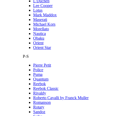
L'Duchen
Lee Cooper
Lotus
Mark Maddox
Maserati
Michael Kors
Morellato
Nautica
Obaku
Orient
Orient Star
P-S
Pierre Petit
Police
Puma
Quantum
Reebok
Reebok Classic
Rivaldy
Roberto Cavalli by Franck Muller
Romanson
Rotary
Sandoz