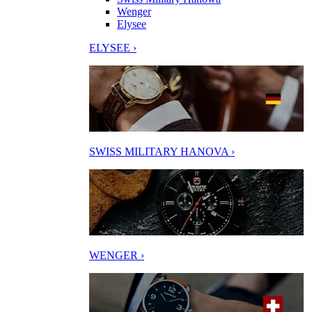
Wenger
Elysee
ELYSEE ›
SWISS MILITARY HANOVA ›
WENGER ›