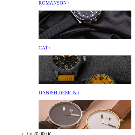
ROMANSON ›
CAT ›
DANISH DESIGN ›
До 20 000 ₽