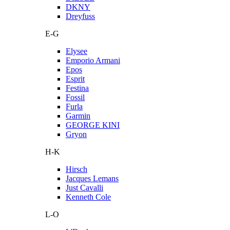
DKNY
Dreyfuss
E-G
Elysee
Emporio Armani
Epos
Esprit
Festina
Fossil
Furla
Garmin
GEORGE KINI
Gryon
H-K
Hirsch
Jacques Lemans
Just Cavalli
Kenneth Cole
L-O