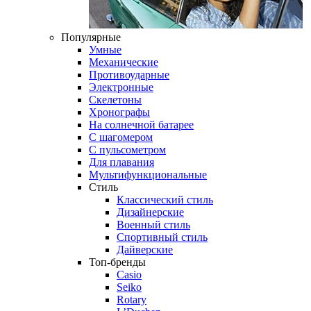
Популярные
Умные
Механические
Противоударные
Электронные
Скелетоны
Хронографы
На солнечной батарее
С шагомером
С пульсометром
Для плавания
Мультифункциональные
Стиль
Классический стиль
Дизайнерские
Военный стиль
Спортивный стиль
Дайверские
Топ-бренды
Casio
Seiko
Rotary