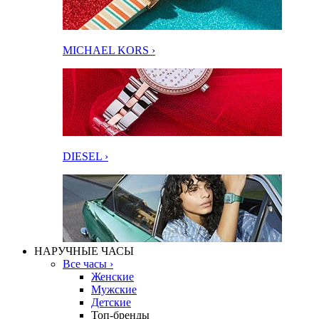
MICHAEL KORS ›
DIESEL ›
НАРУЧНЫЕ ЧАСЫ
Все часы ›
Женские
Мужские
Детские
Топ-бренды