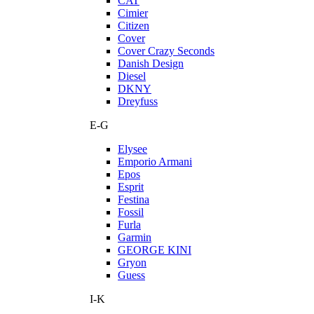
CAT
Cimier
Citizen
Cover
Cover Crazy Seconds
Danish Design
Diesel
DKNY
Dreyfuss
E-G
Elysee
Emporio Armani
Epos
Esprit
Festina
Fossil
Furla
Garmin
GEORGE KINI
Gryon
Guess
I-K