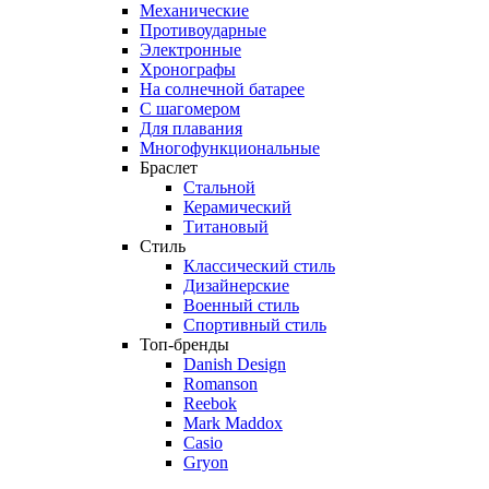
Механические
Противоударные
Электронные
Хронографы
На солнечной батарее
С шагомером
Для плавания
Многофункциональные
Браслет
Стальной
Керамический
Титановый
Стиль
Классический стиль
Дизайнерские
Военный стиль
Спортивный стиль
Топ-бренды
Danish Design
Romanson
Reebok
Mark Maddox
Casio
Gryon