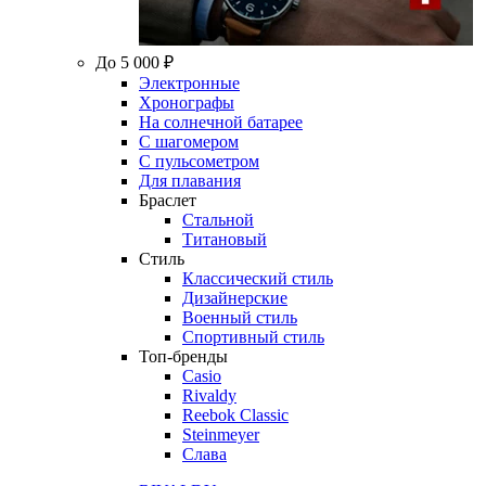
До 5 000 ₽
Электронные
Хронографы
На солнечной батарее
С шагомером
С пульсометром
Для плавания
Браслет
Стальной
Титановый
Стиль
Классический стиль
Дизайнерские
Военный стиль
Спортивный стиль
Топ-бренды
Casio
Rivaldy
Reebok Classic
Steinmeyer
Слава