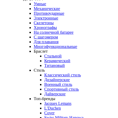
Умные
Механические
Противоударные
Электронные
Скелетоны
Хронографы
На солнечной батарее
С шагомером
Для плавания
Многофункциональные
Браслет
Стальной
Керамический
Титановый
Стиль
Классический стиль
Дизайнерские
Военный стиль
Спортивный стиль
Дайверские
Топ-бренды
Jacques Lemans
L'Duchen
Cover
Swiss Military Hanowa