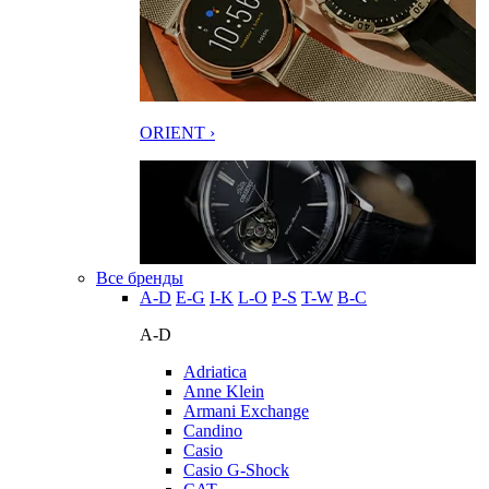
ORIENT ›
Все бренды
A-D
E-G
I-K
L-O
P-S
T-W
В-С
A-D
Adriatica
Anne Klein
Armani Exchange
Candino
Casio
Casio G-Shock