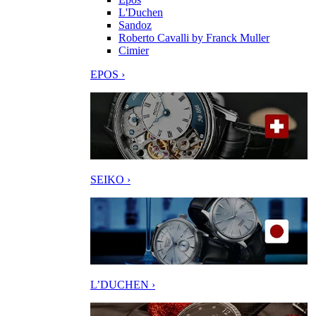
L'Duchen
Sandoz
Roberto Cavalli by Franck Muller
Cimier
EPOS ›
SEIKO ›
L’DUCHEN ›