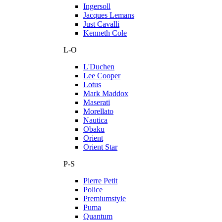
Ingersoll
Jacques Lemans
Just Cavalli
Kenneth Cole
L-O
L'Duchen
Lee Cooper
Lotus
Mark Maddox
Maserati
Morellato
Nautica
Obaku
Orient
Orient Star
P-S
Pierre Petit
Police
Premiumstyle
Puma
Quantum