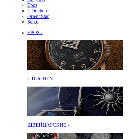
Epos
L'Duchen
Orient Star
Seiko
EPOS ›
L’DUCHEN ›
ШВЕЙЦАРСКИЕ ›