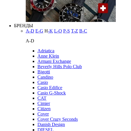
БРЕНДЫ
A-D
E-G
H
-K
L-O
P-S
T-Z
В-С
A-D
Adriatica
Anne Klein
Armani Exchange
Beverly Hills Polo Club
Bigotti
Candino
Casio
Casio Edifice
Casio G-Shock
CAT
Cimier
Citizen
Cover
Cover Crazy Seconds
Danish Design
DIESEL