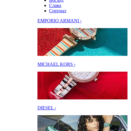
Восход
Слава
Спецназ
EMPORIO ARMANI ›
MICHAEL KORS ›
DIESEL ›