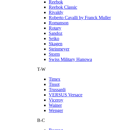
Reebok
Reebok Classic
Rivaldy
Roberto Cavalli by Franck Muller
Romanson
Rotary
Sandoz
Seiko
Skagen
Steinmeyer
Storm
Swiss Military Hanowa
T-W
Timex
Tissot
Trussardi
VERSUS Versace
Viceroy
Wainer
Wenger
В-С