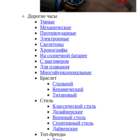
Дорогие часы
Умные
Механические
Противоударные
Электронные
Скелетоны
Хронографы
На солнечной батарее
С шагомером
Для плавания
Многофункциональные
Браслет
Стальной
Керамический
Титановый
Стиль
Классический стиль
Дизайнерские
Военный стиль
Спортивный стиль
Дайверские
Топ-бренды
Epos