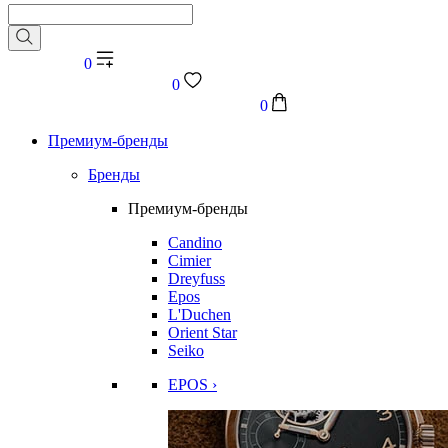
0
0
0
Премиум-бренды
Бренды
Премиум-бренды
Candino
Cimier
Dreyfuss
Epos
L'Duchen
Orient Star
Seiko
EPOS ›