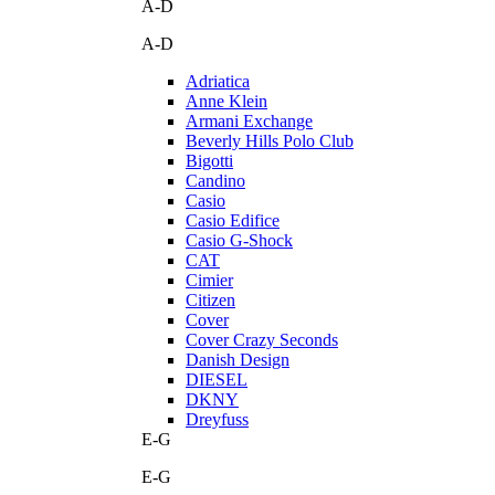
A-D
A-D
Adriatica
Anne Klein
Armani Exchange
Beverly Hills Polo Club
Bigotti
Candino
Casio
Casio Edifice
Casio G-Shock
CAT
Cimier
Citizen
Cover
Cover Crazy Seconds
Danish Design
DIESEL
DKNY
Dreyfuss
E-G
E-G