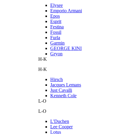
Elysee
Emporio Armani
Epos
Esprit
Festina
Fossil
Furla
Garmin
GEORGE KINI
Gryon
H-K
H-K
Hirsch
Jacques Lemans
Just Cavalli
Kenneth Cole
L-O
L-O
L'Duchen
Lee Cooper
Lotus