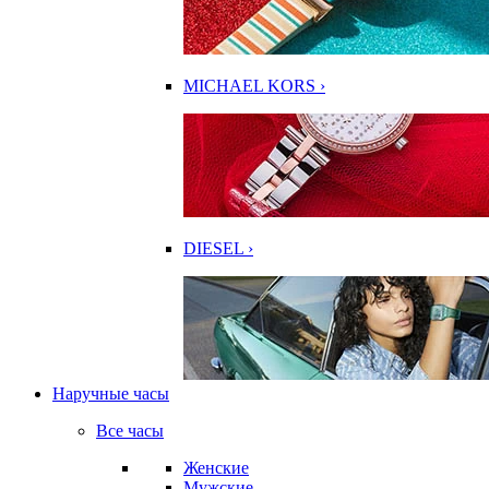
MICHAEL KORS ›
DIESEL ›
Наручные часы
Все часы
Женские
Мужские