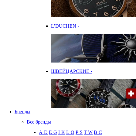
L’DUCHEN ›
ШВЕЙЦАРСКИЕ ›
Бренды
Все бренды
A-D
E-G
I-K
L-O
P-S
T-W
В-С