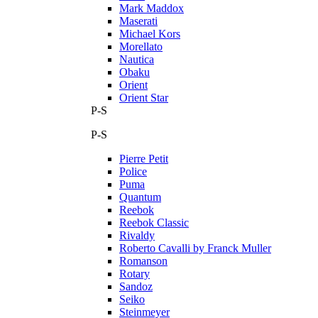
Mark Maddox
Maserati
Michael Kors
Morellato
Nautica
Obaku
Orient
Orient Star
P-S
P-S
Pierre Petit
Police
Puma
Quantum
Reebok
Reebok Classic
Rivaldy
Roberto Cavalli by Franck Muller
Romanson
Rotary
Sandoz
Seiko
Steinmeyer