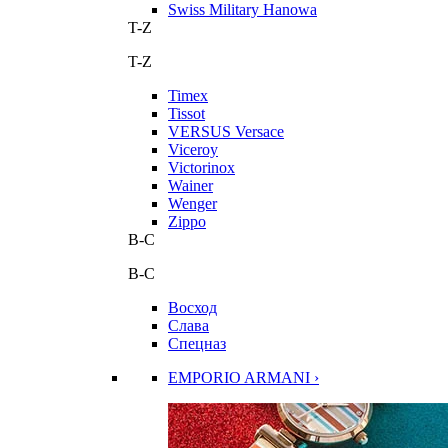
Swiss Military Hanowa
T-Z
T-Z
Timex
Tissot
VERSUS Versace
Viceroy
Victorinox
Wainer
Wenger
Zippo
В-С
В-С
Восход
Слава
Спецназ
EMPORIO ARMANI ›