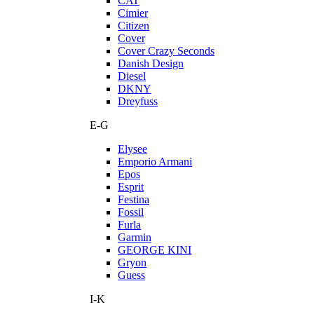
CAT
Cimier
Citizen
Cover
Cover Crazy Seconds
Danish Design
Diesel
DKNY
Dreyfuss
E-G
Elysee
Emporio Armani
Epos
Esprit
Festina
Fossil
Furla
Garmin
GEORGE KINI
Gryon
Guess
I-K