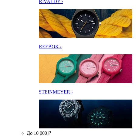
RIVALDY ›
REEBOK ›
STEINMEYER ›
До 10 000 ₽