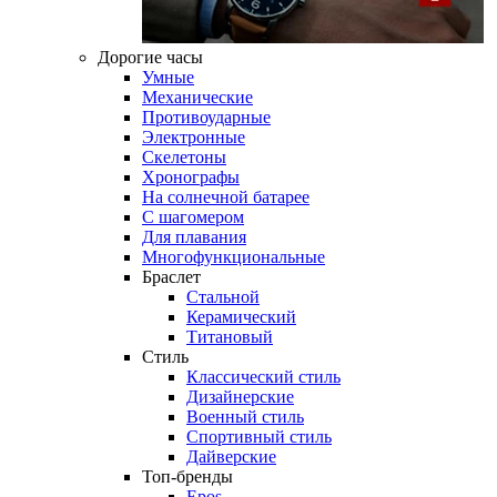
Дорогие часы
Умные
Механические
Противоударные
Электронные
Скелетоны
Хронографы
На солнечной батарее
С шагомером
Для плавания
Многофункциональные
Браслет
Стальной
Керамический
Титановый
Стиль
Классический стиль
Дизайнерские
Военный стиль
Спортивный стиль
Дайверские
Топ-бренды
Epos