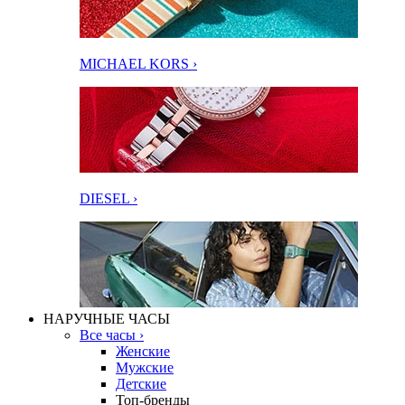
MICHAEL KORS ›
DIESEL ›
НАРУЧНЫЕ ЧАСЫ
Все часы ›
Женские
Мужские
Детские
Топ-бренды