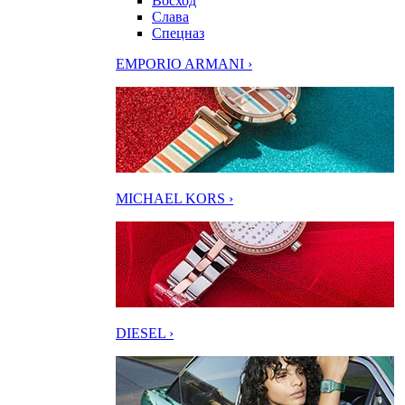
Восход
Слава
Спецназ
EMPORIO ARMANI ›
MICHAEL KORS ›
DIESEL ›