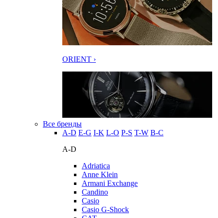
ORIENT ›
Все бренды
A-D
E-G
I-K
L-O
P-S
T-W
В-С
A-D
Adriatica
Anne Klein
Armani Exchange
Candino
Casio
Casio G-Shock