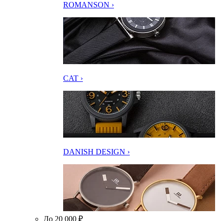
ROMANSON ›
CAT ›
DANISH DESIGN ›
До 20 000 ₽