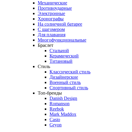
Механические
Противоударные
Электронные
Хронографы
На солнечной батарее
С шагомером
Для плавания
Многофункциональные
Браслет
Стальной
Керамический
Титановый
Стиль
Классический стиль
Дизайнерские
Военный стиль
Спортивный стиль
Топ-бренды
Danish Design
Romanson
Reebok
Mark Maddox
Casio
Gryon