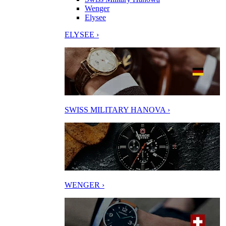
Wenger
Elysee
ELYSEE ›
SWISS MILITARY HANOVA ›
WENGER ›