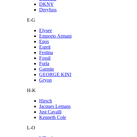
DKNY
Dreyfuss
E-G
Elysee
Emporio Armani
Epos
Esprit
Festina
Fossil
Furla
Garmin
GEORGE KINI
Gryon
H-K
Hirsch
Jacques Lemans
Just Cavalli
Kenneth Cole
L-O