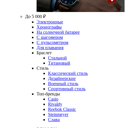
До 5 000 ₽
Электронные
Хронографы
На солнечной батарее
С шагомером
С пульсометром
Для плавания
Браслет
Стальной
Титановый
Стиль
Классический стиль
Дизайнерские
Военный стиль
Спортивный стиль
Топ-бренды
Casio
Rivaldy
Reebok Classic
Steinmeyer
Слава