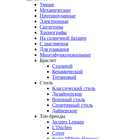
Умные
Механические
Противоударные
Электронные
Скелетоны
Хронографы
На солнечной батарее
С шагомером
Для плавания
Многофункциональные
Браслет
Стальной
Керамический
Титановый
Стиль
Классический стиль
Дизайнерские
Военный стиль
Спортивный стиль
Дайверские
Топ-бренды
Jacques Lemans
L'Duchen
Cover
Swiss Military Hanowa