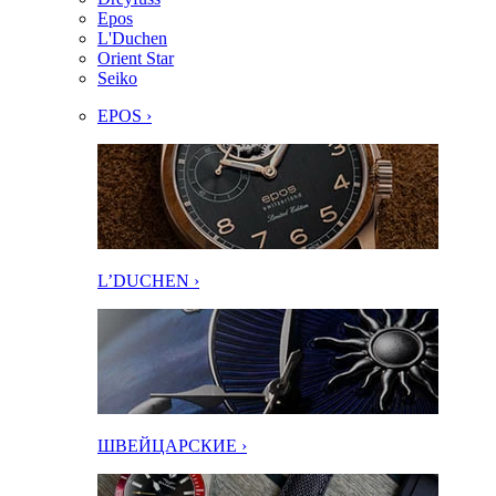
Epos
L'Duchen
Orient Star
Seiko
EPOS ›
L’DUCHEN ›
ШВЕЙЦАРСКИЕ ›