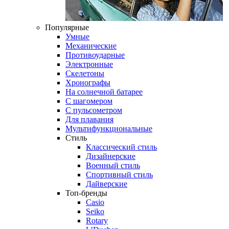
Популярные
Умные
Механические
Противоударные
Электронные
Скелетоны
Хронографы
На солнечной батарее
С шагомером
С пульсометром
Для плавания
Мультифункциональные
Стиль
Классический стиль
Дизайнерские
Военный стиль
Спортивный стиль
Дайверские
Топ-бренды
Casio
Seiko
Rotary