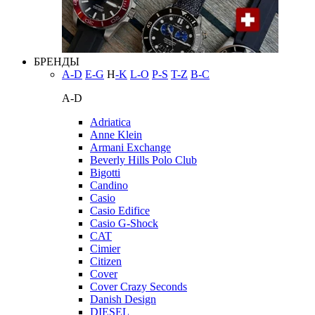
БРЕНДЫ
A-D
E-G
H
-K
L-O
P-S
T-Z
В-С
A-D
Adriatica
Anne Klein
Armani Exchange
Beverly Hills Polo Club
Bigotti
Candino
Casio
Casio Edifice
Casio G-Shock
CAT
Cimier
Citizen
Cover
Cover Crazy Seconds
Danish Design
DIESEL