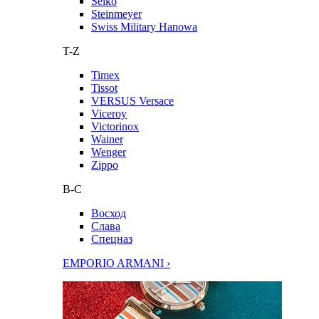
Seiko
Steinmeyer
Swiss Military Hanowa
T-Z
Timex
Tissot
VERSUS Versace
Viceroy
Victorinox
Wainer
Wenger
Zippo
В-С
Восход
Слава
Спецназ
EMPORIO ARMANI ›