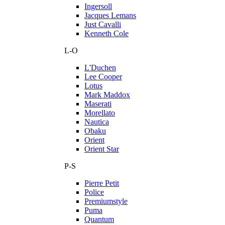
Ingersoll
Jacques Lemans
Just Cavalli
Kenneth Cole
L-O
L'Duchen
Lee Cooper
Lotus
Mark Maddox
Maserati
Morellato
Nautica
Obaku
Orient
Orient Star
P-S
Pierre Petit
Police
Premiumstyle
Puma
Quantum