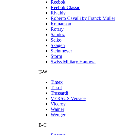
Reebok
Reebok Classic
Rivaldy
Roberto Cavalli by Franck Muller
Romanson
Rotary
Sandoz
Seiko
Skagen
Steinmeyer
Storm
Swiss Military Hanowa
T-W
Timex
Tissot
Trussardi
VERSUS Versace
Viceroy
Wainer
Wenger
В-С