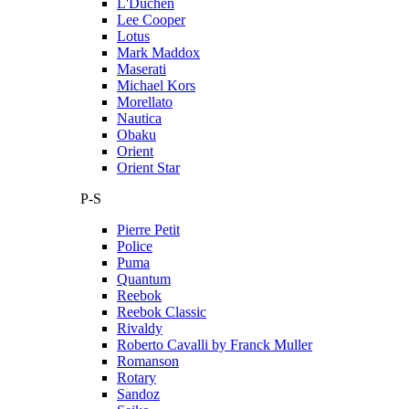
L'Duchen
Lee Cooper
Lotus
Mark Maddox
Maserati
Michael Kors
Morellato
Nautica
Obaku
Orient
Orient Star
P-S
Pierre Petit
Police
Puma
Quantum
Reebok
Reebok Classic
Rivaldy
Roberto Cavalli by Franck Muller
Romanson
Rotary
Sandoz