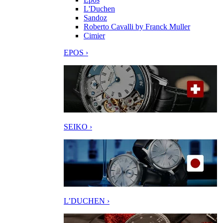
L'Duchen
Sandoz
Roberto Cavalli by Franck Muller
Cimier
EPOS ›
SEIKO ›
L’DUCHEN ›