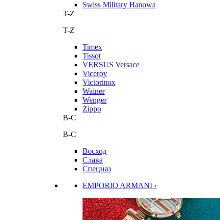
Swiss Military Hanowa
T-Z
T-Z
Timex
Tissot
VERSUS Versace
Viceroy
Victorinox
Wainer
Wenger
Zippo
В-С
В-С
Восход
Слава
Спецназ
EMPORIO ARMANI ›