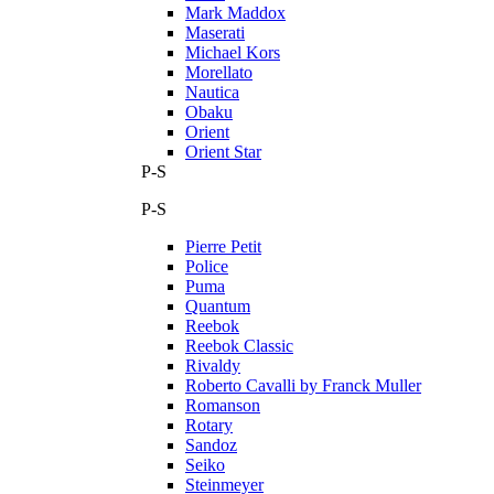
Mark Maddox
Maserati
Michael Kors
Morellato
Nautica
Obaku
Orient
Orient Star
P-S
P-S
Pierre Petit
Police
Puma
Quantum
Reebok
Reebok Classic
Rivaldy
Roberto Cavalli by Franck Muller
Romanson
Rotary
Sandoz
Seiko
Steinmeyer