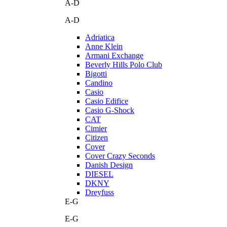
A-D
A-D
Adriatica
Anne Klein
Armani Exchange
Beverly Hills Polo Club
Bigotti
Candino
Casio
Casio Edifice
Casio G-Shock
CAT
Cimier
Citizen
Cover
Cover Crazy Seconds
Danish Design
DIESEL
DKNY
Dreyfuss
E-G
E-G