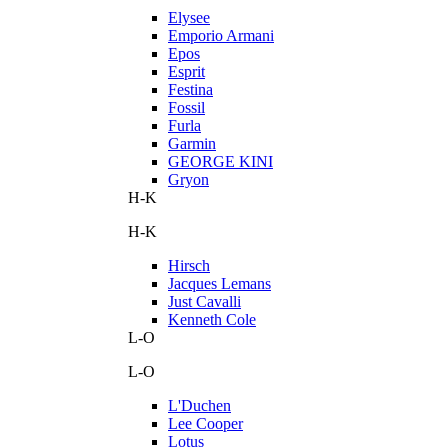
Elysee
Emporio Armani
Epos
Esprit
Festina
Fossil
Furla
Garmin
GEORGE KINI
Gryon
H-K
H-K
Hirsch
Jacques Lemans
Just Cavalli
Kenneth Cole
L-O
L-O
L'Duchen
Lee Cooper
Lotus