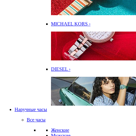
MICHAEL KORS ›
DIESEL ›
Наручные часы
Все часы
Женские
Мужские