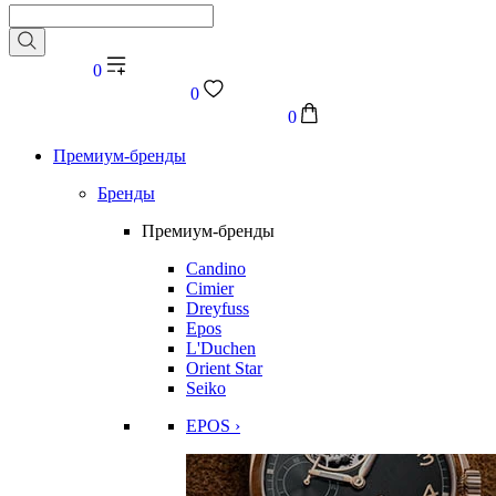
0
0
0
Премиум-бренды
Бренды
Премиум-бренды
Candino
Cimier
Dreyfuss
Epos
L'Duchen
Orient Star
Seiko
EPOS ›