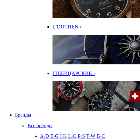
L’DUCHEN ›
ШВЕЙЦАРСКИЕ ›
Бренды
Все бренды
A-D
E-G
I-K
L-O
P-S
T-W
В-С