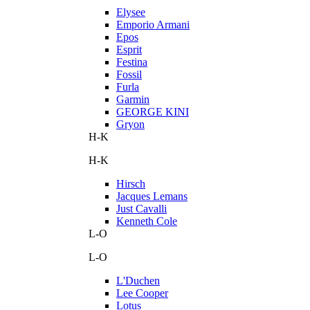
Elysee
Emporio Armani
Epos
Esprit
Festina
Fossil
Furla
Garmin
GEORGE KINI
Gryon
H-K
H-K
Hirsch
Jacques Lemans
Just Cavalli
Kenneth Cole
L-O
L-O
L'Duchen
Lee Cooper
Lotus