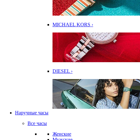
MICHAEL KORS ›
DIESEL ›
Наручные часы
Все часы
Женские
Мужские