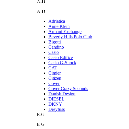
A-D
A-D
Adriatica
Anne Klein
Armani Exchange
Beverly Hills Polo Club
Bigotti
Candino
Casio
Casio Edifice
Casio G-Shock
CAT
Cimier
Citizen
Cover
Cover Crazy Seconds
Danish Design
DIESEL
DKNY
Dreyfuss
E-G
E-G