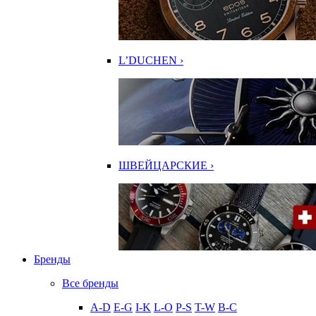
L’DUCHEN ›
ШВЕЙЦАРСКИЕ ›
Бренды
Все бренды
A-D
E-G
I-K
L-O
P-S
T-W
В-С