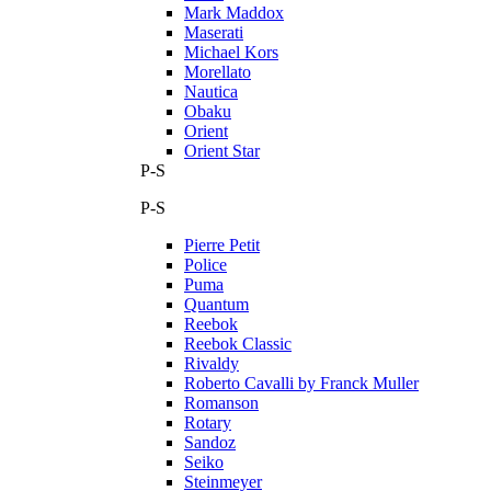
Mark Maddox
Maserati
Michael Kors
Morellato
Nautica
Obaku
Orient
Orient Star
P-S
P-S
Pierre Petit
Police
Puma
Quantum
Reebok
Reebok Classic
Rivaldy
Roberto Cavalli by Franck Muller
Romanson
Rotary
Sandoz
Seiko
Steinmeyer