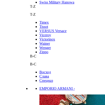
Swiss Military Hanowa
T-Z
T-Z
Timex
Tissot
VERSUS Versace
Viceroy
Victorinox
Wainer
Wenger
Zippo
В-С
В-С
Восход
Слава
Спецназ
EMPORIO ARMANI ›