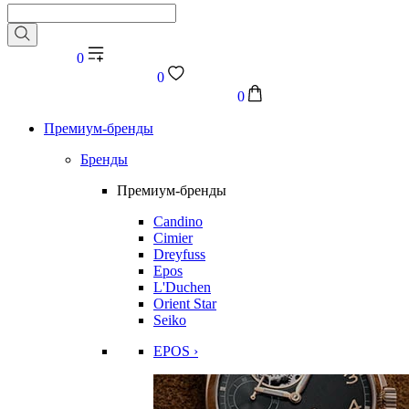
0
0
0
Премиум-бренды
Бренды
Премиум-бренды
Candino
Cimier
Dreyfuss
Epos
L'Duchen
Orient Star
Seiko
EPOS ›