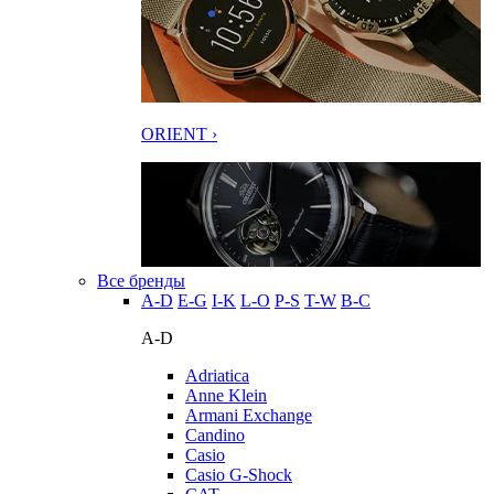
ORIENT ›
Все бренды
A-D
E-G
I-K
L-O
P-S
T-W
В-С
A-D
Adriatica
Anne Klein
Armani Exchange
Candino
Casio
Casio G-Shock