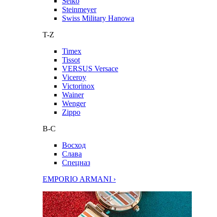
Seiko
Steinmeyer
Swiss Military Hanowa
T-Z
Timex
Tissot
VERSUS Versace
Viceroy
Victorinox
Wainer
Wenger
Zippo
В-С
Восход
Слава
Спецназ
EMPORIO ARMANI ›