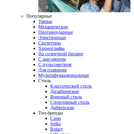
Популярные
Умные
Механические
Противоударные
Электронные
Скелетоны
Хронографы
На солнечной батарее
С шагомером
С пульсометром
Для плавания
Мультифункциональные
Стиль
Классический стиль
Дизайнерские
Военный стиль
Спортивный стиль
Дайверские
Топ-бренды
Casio
Seiko
Rotary