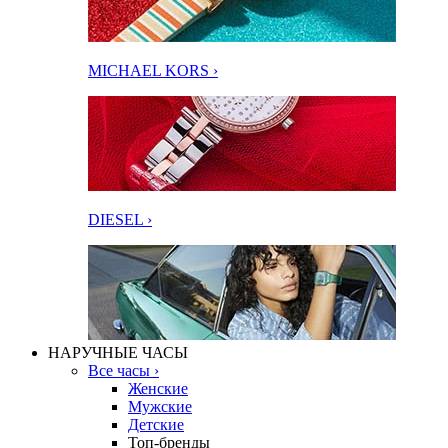
MICHAEL KORS ›
DIESEL ›
НАРУЧНЫЕ ЧАСЫ
Все часы ›
Женские
Мужские
Детские
Топ-бренды