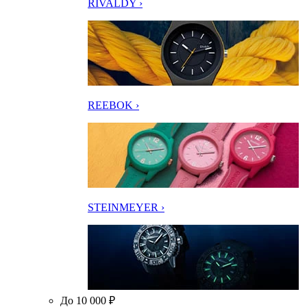
RIVALDY ›
REEBOK ›
STEINMEYER ›
До 10 000 ₽