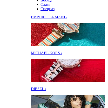
Восход
Слава
Спецназ
EMPORIO ARMANI ›
MICHAEL KORS ›
DIESEL ›