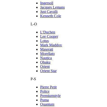
Ingersoll
Jacques Lemans
Just Cavalli
Kenneth Cole
L-O
L'Duchen
Lee Cooper
Lotus
Mark Maddox
Maserati
Morellato
Nautica
Obaku
Orient
Orient Star
P-S
Pierre Petit
Police
Premiumstyle
Puma
Quantum