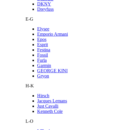
DKNY
Dreyfuss
E-G
Elysee
Emporio Armani
Epos
Esprit
Festina
Fossil
Furla
Garmin
GEORGE KINI
Gryon
H-K
Hirsch
Jacques Lemans
Just Cavalli
Kenneth Cole
L-O