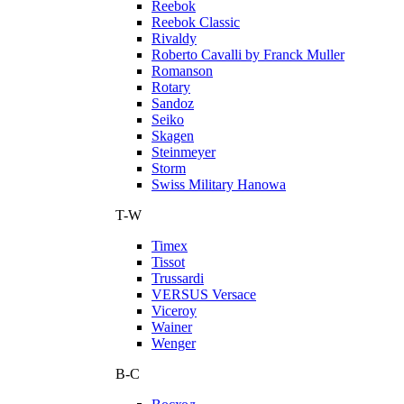
Reebok
Reebok Classic
Rivaldy
Roberto Cavalli by Franck Muller
Romanson
Rotary
Sandoz
Seiko
Skagen
Steinmeyer
Storm
Swiss Military Hanowa
T-W
Timex
Tissot
Trussardi
VERSUS Versace
Viceroy
Wainer
Wenger
В-С