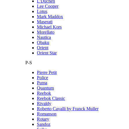
L'Duchen
Lee Cooper
Lotus
Mark Maddox
Maserati
Michael Kors
Morellato
Nautica
Obaku
Orient
Orient Star
P-S
Pierre Petit
Police
Puma
Quantum
Reebok
Reebok Classic
Rivaldy
Roberto Cavalli by Franck Muller
Romanson
Rotary
Sandoz