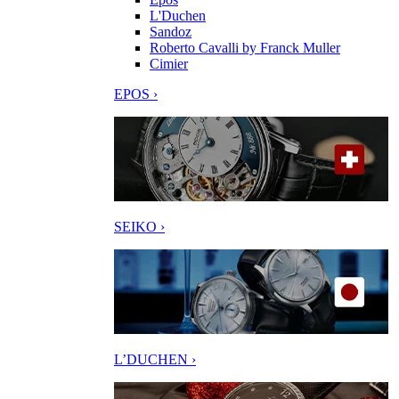
L'Duchen
Sandoz
Roberto Cavalli by Franck Muller
Cimier
EPOS ›
SEIKO ›
L’DUCHEN ›