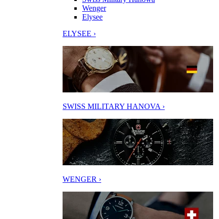
Wenger
Elysee
ELYSEE ›
SWISS MILITARY HANOVA ›
WENGER ›