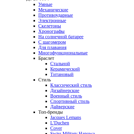
Умные
Механические
Противоударные
Электронные
Скелетоны
Хронографы
На солнечной батарее
С шагомером
Для плавания
Многофункциональные
Браслет
Стальной
Керамический
Титановый
Стиль
Классический стиль
Дизайнерские
Военный стиль
Спортивный стиль
Дайверские
Топ-бренды
Jacques Lemans
L'Duchen
Cover
Swiss Military Hanowa