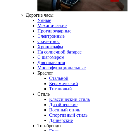
Дорогие часы
Умные
Механические
Противоударные
Электронные
Скелетоны
Хронографы
На солнечной батарее
С шагомером
Для плавания
Многофункциональные
Браслет
Стальной
Керамический
Титановый
Стиль
Классический стиль
Дизайнерские
Военный стиль
Спортивный стиль
Дайверские
Топ-бренды
Epos