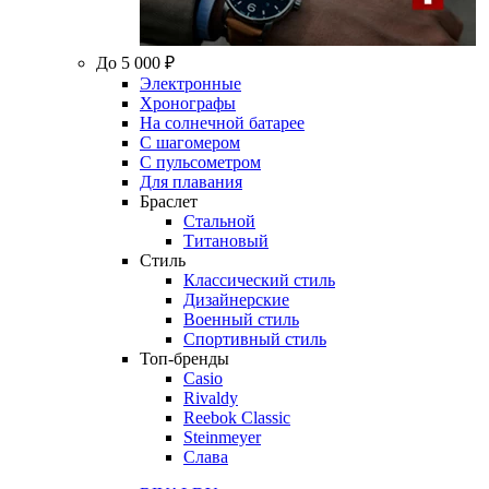
До 5 000 ₽
Электронные
Хронографы
На солнечной батарее
С шагомером
С пульсометром
Для плавания
Браслет
Стальной
Титановый
Стиль
Классический стиль
Дизайнерские
Военный стиль
Спортивный стиль
Топ-бренды
Casio
Rivaldy
Reebok Classic
Steinmeyer
Слава