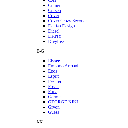
CAT
Cimier
Citizen
Cover
Cover Crazy Seconds
Danish Design
Diesel
DKNY
Dreyfuss
E-G
Elysee
Emporio Armani
Epos
Esprit
Festina
Fossil
Furla
Garmin
GEORGE KINI
Gryon
Guess
I-K