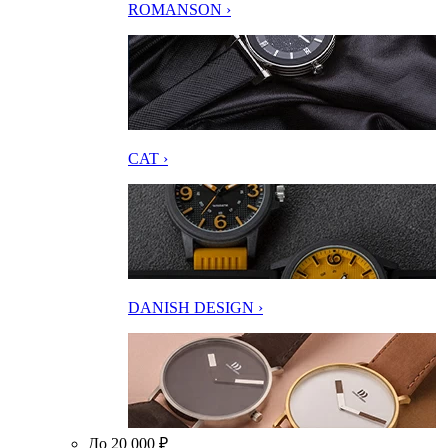
ROMANSON ›
CAT ›
DANISH DESIGN ›
До 20 000 ₽