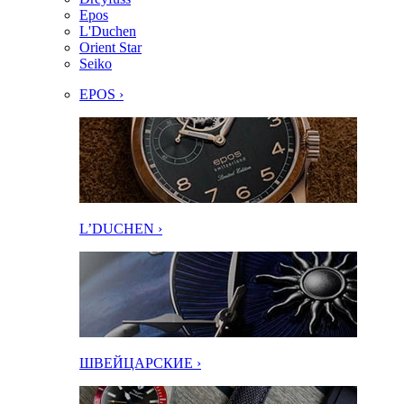
Epos
L'Duchen
Orient Star
Seiko
EPOS ›
L’DUCHEN ›
ШВЕЙЦАРСКИЕ ›