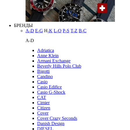
БРЕНДЫ
A-D
E-G
H
-K
L-O
P-S
T-Z
В-С
A-D
Adriatica
Anne Klein
Armani Exchange
Beverly Hills Polo Club
Bigotti
Candino
Casio
Casio Edifice
Casio G-Shock
CAT
Cimier
Citizen
Cover
Cover Crazy Seconds
Danish Design
DIESEL