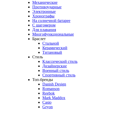
Механические
Противоударные
Электронные
Хронографы
На солнечной батарее
С шагомером
Для плавания
Многофункциональные
Браслет
Стальной
Керамический
Титановый
Стиль
Классический стиль
Дизайнерские
Военный стиль
Спортивный стиль
Топ-бренды
Danish Design
Romanson
Reebok
Mark Maddox
Casio
Gryon