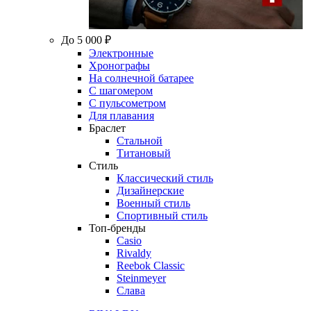
До 5 000 ₽
Электронные
Хронографы
На солнечной батарее
С шагомером
С пульсометром
Для плавания
Браслет
Стальной
Титановый
Стиль
Классический стиль
Дизайнерские
Военный стиль
Спортивный стиль
Топ-бренды
Casio
Rivaldy
Reebok Classic
Steinmeyer
Слава