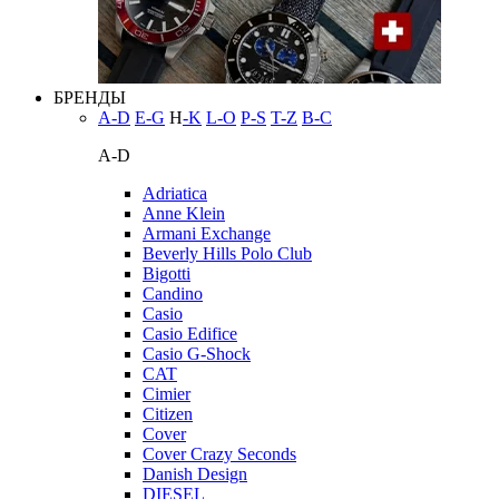
БРЕНДЫ
A-D
E-G
H
-K
L-O
P-S
T-Z
В-С
A-D
Adriatica
Anne Klein
Armani Exchange
Beverly Hills Polo Club
Bigotti
Candino
Casio
Casio Edifice
Casio G-Shock
CAT
Cimier
Citizen
Cover
Cover Crazy Seconds
Danish Design
DIESEL