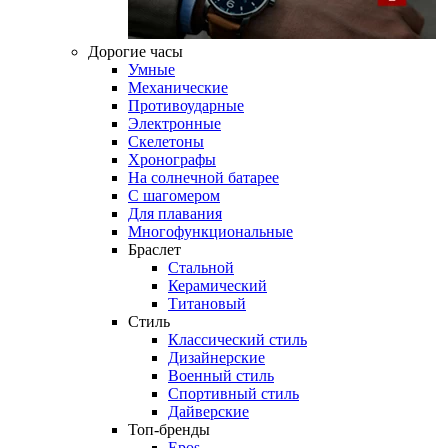
Дорогие часы
Умные
Механические
Противоударные
Электронные
Скелетоны
Хронографы
На солнечной батарее
С шагомером
Для плавания
Многофункциональные
Браслет
Стальной
Керамический
Титановый
Стиль
Классический стиль
Дизайнерские
Военный стиль
Спортивный стиль
Дайверские
Топ-бренды
Epos