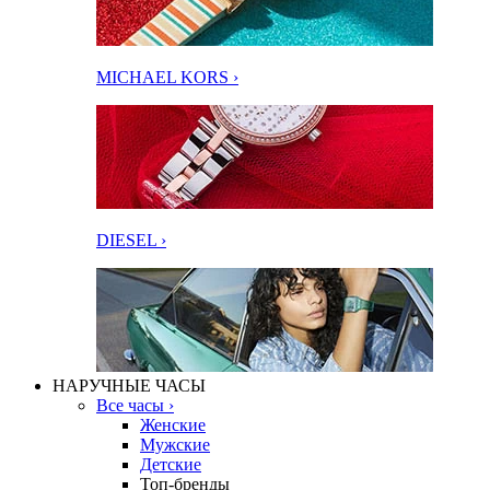
MICHAEL KORS ›
DIESEL ›
НАРУЧНЫЕ ЧАСЫ
Все часы ›
Женские
Мужские
Детские
Топ-бренды