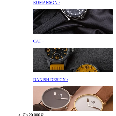
ROMANSON ›
CAT ›
DANISH DESIGN ›
До 20 000 ₽