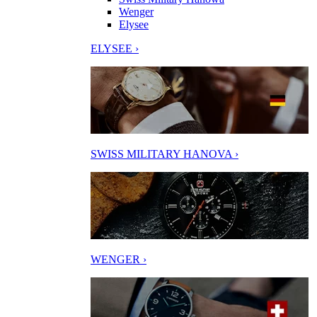
Wenger
Elysee
ELYSEE ›
SWISS MILITARY HANOVA ›
WENGER ›