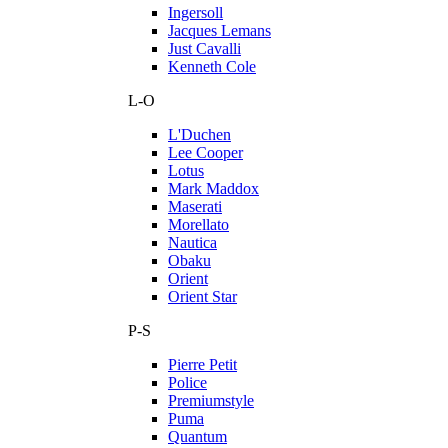
Ingersoll
Jacques Lemans
Just Cavalli
Kenneth Cole
L-O
L'Duchen
Lee Cooper
Lotus
Mark Maddox
Maserati
Morellato
Nautica
Obaku
Orient
Orient Star
P-S
Pierre Petit
Police
Premiumstyle
Puma
Quantum