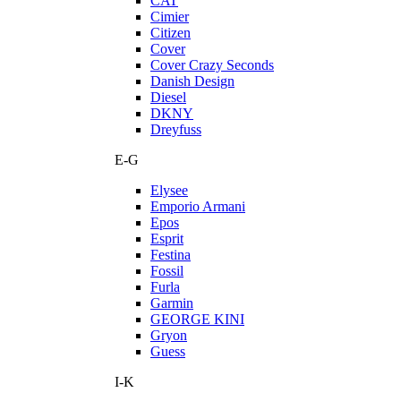
CAT
Cimier
Citizen
Cover
Cover Crazy Seconds
Danish Design
Diesel
DKNY
Dreyfuss
E-G
Elysee
Emporio Armani
Epos
Esprit
Festina
Fossil
Furla
Garmin
GEORGE KINI
Gryon
Guess
I-K