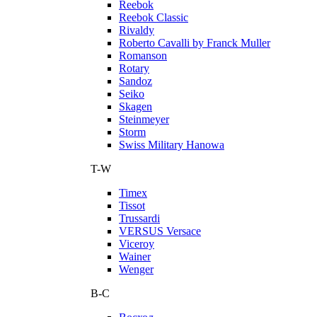
Reebok
Reebok Classic
Rivaldy
Roberto Cavalli by Franck Muller
Romanson
Rotary
Sandoz
Seiko
Skagen
Steinmeyer
Storm
Swiss Military Hanowa
T-W
Timex
Tissot
Trussardi
VERSUS Versace
Viceroy
Wainer
Wenger
В-С