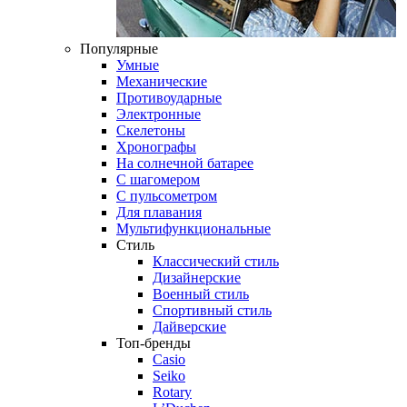
Популярные
Умные
Механические
Противоударные
Электронные
Скелетоны
Хронографы
На солнечной батарее
С шагомером
С пульсометром
Для плавания
Мультифункциональные
Стиль
Классический стиль
Дизайнерские
Военный стиль
Спортивный стиль
Дайверские
Топ-бренды
Casio
Seiko
Rotary