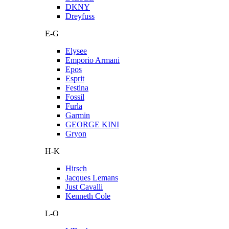
DKNY
Dreyfuss
E-G
Elysee
Emporio Armani
Epos
Esprit
Festina
Fossil
Furla
Garmin
GEORGE KINI
Gryon
H-K
Hirsch
Jacques Lemans
Just Cavalli
Kenneth Cole
L-O