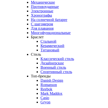
Механические
Противоударные
Электронные
Хронографы
На солнечной батарее
С шагомером
Для плавания
Многофункциональные
Браслет
Стальной
Керамический
Титановый
Стиль
Классический стиль
Дизайнерские
Военный стиль
Спортивный стиль
Топ-бренды
Danish Design
Romanson
Reebok
Mark Maddox
Casio
Gryon