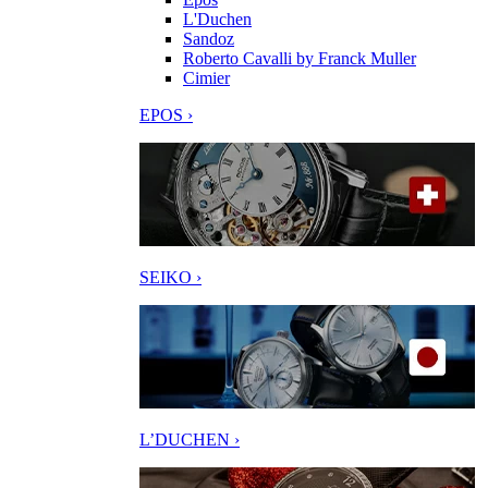
L'Duchen
Sandoz
Roberto Cavalli by Franck Muller
Cimier
EPOS ›
SEIKO ›
L’DUCHEN ›