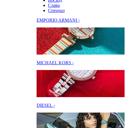
Восход
Слава
Спецназ
EMPORIO ARMANI ›
MICHAEL KORS ›
DIESEL ›