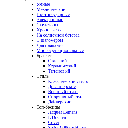
Умные
Механические
Противоударные
Электронные
Скелетоны
Хронографы
На солнечной батарее
С шагомером
Для плавания
Многофункциональные
Браслет
Стальной
Керамический
Титановый
Стиль
Классический стиль
Дизайнерские
Военный стиль
Спортивный стиль
Дайверские
Топ-бренды
Jacques Lemans
L'Duchen
Cover
Swiss Military Hanowa