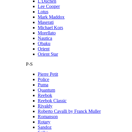
L'Duchen
Lee Cooper
Lotus
Mark Maddox
Maserati
Michael Kors
Morellato
Nautica
Obaku
Orient
Orient Star
P-S
Pierre Petit
Police
Puma
Quantum
Reebok
Reebok Classic
Rivaldy
Roberto Cavalli by Franck Muller
Romanson
Rotary
Sandoz