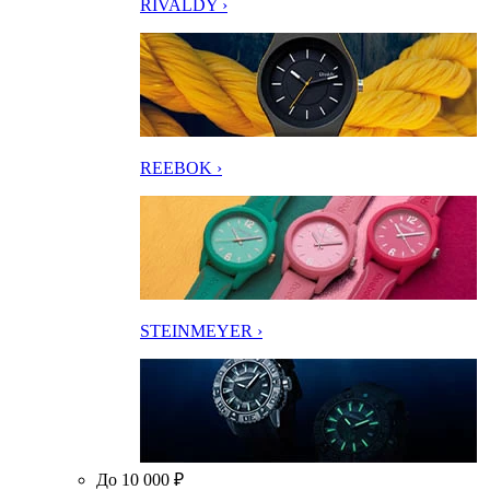
RIVALDY ›
REEBOK ›
STEINMEYER ›
До 10 000 ₽