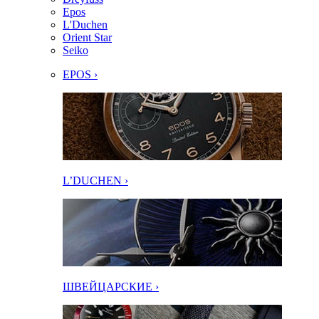
Epos
L'Duchen
Orient Star
Seiko
EPOS ›
L’DUCHEN ›
ШВЕЙЦАРСКИЕ ›