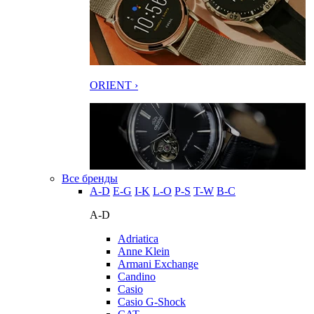
ORIENT ›
Все бренды
A-D
E-G
I-K
L-O
P-S
T-W
В-С
A-D
Adriatica
Anne Klein
Armani Exchange
Candino
Casio
Casio G-Shock