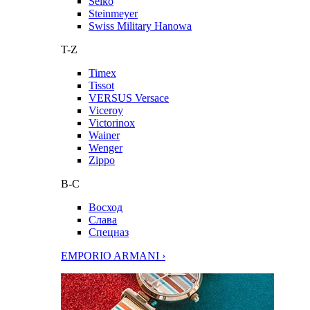
Seiko
Steinmeyer
Swiss Military Hanowa
T-Z
Timex
Tissot
VERSUS Versace
Viceroy
Victorinox
Wainer
Wenger
Zippo
В-С
Восход
Слава
Спецназ
EMPORIO ARMANI ›