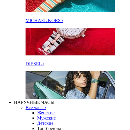
MICHAEL KORS ›
DIESEL ›
НАРУЧНЫЕ ЧАСЫ
Все часы ›
Женские
Мужские
Детские
Топ-бренды