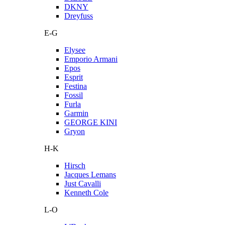
DKNY
Dreyfuss
E-G
Elysee
Emporio Armani
Epos
Esprit
Festina
Fossil
Furla
Garmin
GEORGE KINI
Gryon
H-K
Hirsch
Jacques Lemans
Just Cavalli
Kenneth Cole
L-O