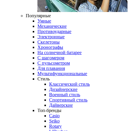
Популярные
Умные
Механические
Противоударные
Электронные
Скелетоны
Хронографы
На солнечной батарее
С шагомером
С пульсометром
Для плавания
Мультифункциональные
Стиль
Классический стиль
Дизайнерские
Военный стиль
Спортивный стиль
Дайверские
Топ-бренды
Casio
Seiko
Rotary