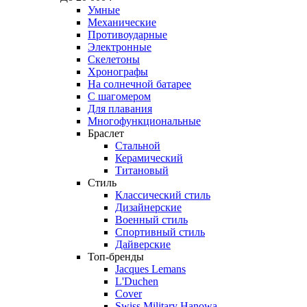
Умные
Механические
Противоударные
Электронные
Скелетоны
Хронографы
На солнечной батарее
С шагомером
Для плавания
Многофункциональные
Браслет
Стальной
Керамический
Титановый
Стиль
Классический стиль
Дизайнерские
Военный стиль
Спортивный стиль
Дайверские
Топ-бренды
Jacques Lemans
L'Duchen
Cover
Swiss Military Hanowa