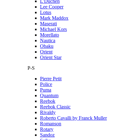
L'Duchen
Lee Cooper
Lotus
Mark Maddox
Maserati
Michael Kors
Morellato
Nautica
Obaku
Orient
Orient Star
P-S
Pierre Petit
Police
Puma
Quantum
Reebok
Reebok Classic
Rivaldy
Roberto Cavalli by Franck Muller
Romanson
Rotary
Sandoz