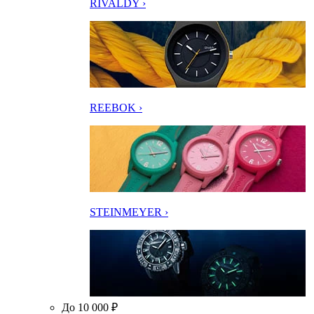
RIVALDY ›
REEBOK ›
STEINMEYER ›
До 10 000 ₽