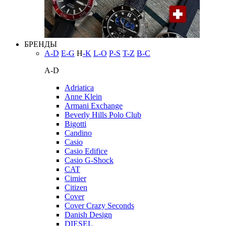
БРЕНДЫ
A-D
E-G
H
-K
L-O
P-S
T-Z
В-С
A-D
Adriatica
Anne Klein
Armani Exchange
Beverly Hills Polo Club
Bigotti
Candino
Casio
Casio Edifice
Casio G-Shock
CAT
Cimier
Citizen
Cover
Cover Crazy Seconds
Danish Design
DIESEL