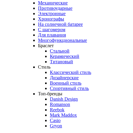
Механические
Противоударные
Электронные
Хронографы
На солнечной батарее
С шагомером
Для плавания
Многофункциональные
Браслет
Стальной
Керамический
Титановый
Стиль
Классический стиль
Дизайнерские
Военный стиль
Спортивный стиль
Топ-бренды
Danish Design
Romanson
Reebok
Mark Maddox
Casio
Gryon