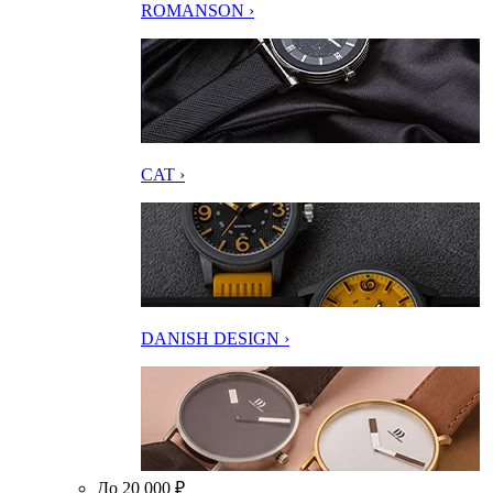
ROMANSON ›
CAT ›
DANISH DESIGN ›
До 20 000 ₽