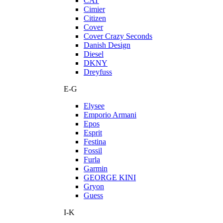
CAT
Cimier
Citizen
Cover
Cover Crazy Seconds
Danish Design
Diesel
DKNY
Dreyfuss
E-G
Elysee
Emporio Armani
Epos
Esprit
Festina
Fossil
Furla
Garmin
GEORGE KINI
Gryon
Guess
I-K