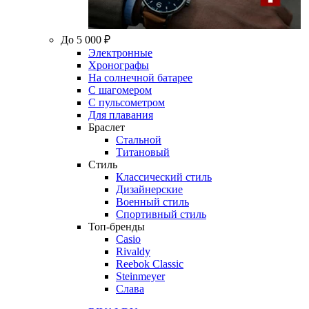
До 5 000 ₽
Электронные
Хронографы
На солнечной батарее
С шагомером
С пульсометром
Для плавания
Браслет
Стальной
Титановый
Стиль
Классический стиль
Дизайнерские
Военный стиль
Спортивный стиль
Топ-бренды
Casio
Rivaldy
Reebok Classic
Steinmeyer
Слава