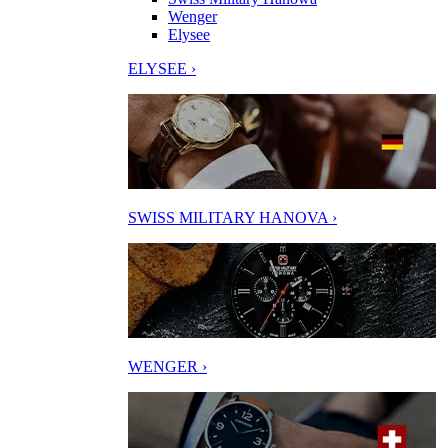
Wenger
Elysee
ELYSEE ›
SWISS MILITARY HANOVA ›
WENGER ›