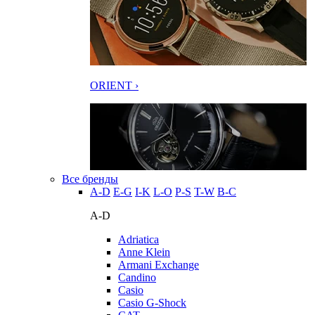
ORIENT ›
Все бренды
A-D
E-G
I-K
L-O
P-S
T-W
В-С
A-D
Adriatica
Anne Klein
Armani Exchange
Candino
Casio
Casio G-Shock