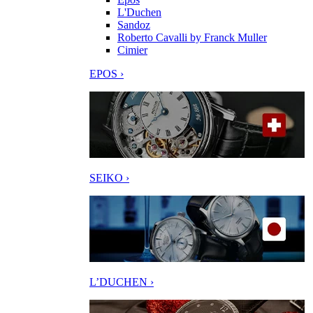
L'Duchen
Sandoz
Roberto Cavalli by Franck Muller
Cimier
EPOS ›
SEIKO ›
L’DUCHEN ›