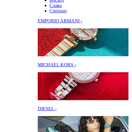
Восход
Слава
Спецназ
EMPORIO ARMANI ›
MICHAEL KORS ›
DIESEL ›