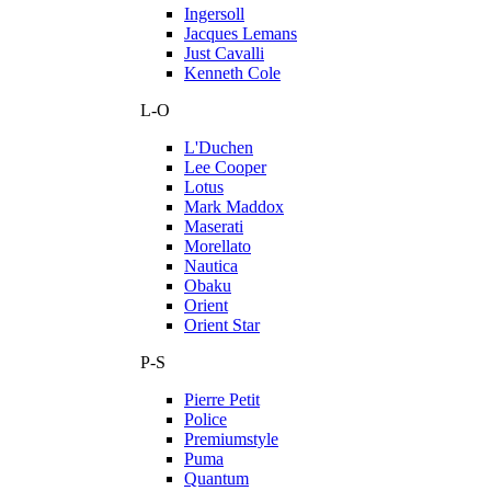
Ingersoll
Jacques Lemans
Just Cavalli
Kenneth Cole
L-O
L'Duchen
Lee Cooper
Lotus
Mark Maddox
Maserati
Morellato
Nautica
Obaku
Orient
Orient Star
P-S
Pierre Petit
Police
Premiumstyle
Puma
Quantum