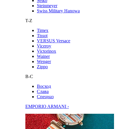
Seiko
Steinmeyer
Swiss Military Hanowa
T-Z
Timex
Tissot
VERSUS Versace
Viceroy
Victorinox
Wainer
Wenger
Zippo
В-С
Восход
Слава
Спецназ
EMPORIO ARMANI ›