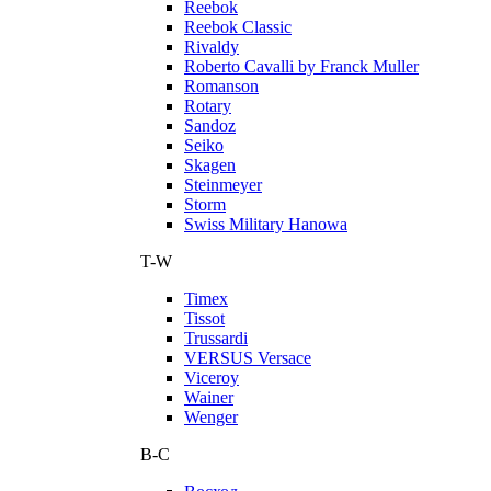
Reebok
Reebok Classic
Rivaldy
Roberto Cavalli by Franck Muller
Romanson
Rotary
Sandoz
Seiko
Skagen
Steinmeyer
Storm
Swiss Military Hanowa
T-W
Timex
Tissot
Trussardi
VERSUS Versace
Viceroy
Wainer
Wenger
В-С