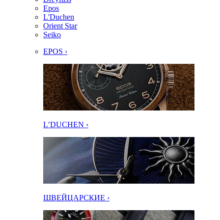
Epos
L'Duchen
Orient Star
Seiko
EPOS ›
L’DUCHEN ›
ШВЕЙЦАРСКИЕ ›