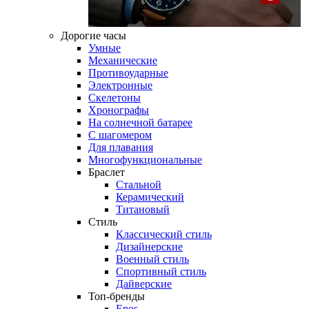
Дорогие часы
Умные
Механические
Противоударные
Электронные
Скелетоны
Хронографы
На солнечной батарее
С шагомером
Для плавания
Многофункциональные
Браслет
Стальной
Керамический
Титановый
Стиль
Классический стиль
Дизайнерские
Военный стиль
Спортивный стиль
Дайверские
Топ-бренды
Epos