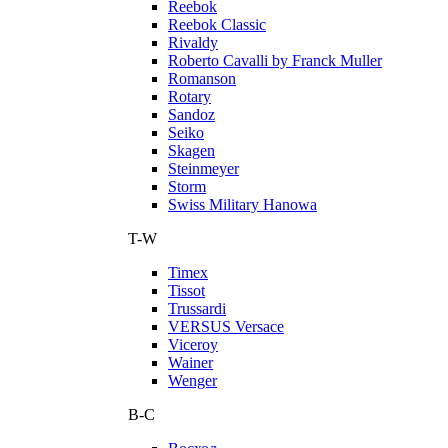
Reebok
Reebok Classic
Rivaldy
Roberto Cavalli by Franck Muller
Romanson
Rotary
Sandoz
Seiko
Skagen
Steinmeyer
Storm
Swiss Military Hanowa
T-W
Timex
Tissot
Trussardi
VERSUS Versace
Viceroy
Wainer
Wenger
В-С