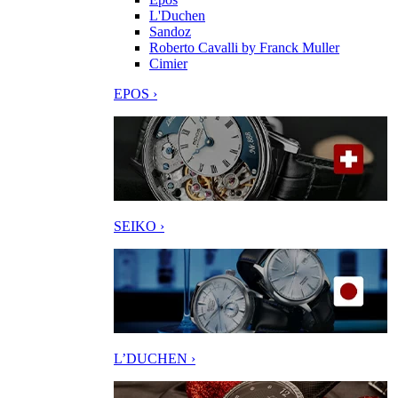
L'Duchen
Sandoz
Roberto Cavalli by Franck Muller
Cimier
EPOS ›
SEIKO ›
L’DUCHEN ›