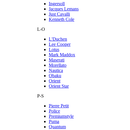
Ingersoll
Jacques Lemans
Just Cavalli
Kenneth Cole
L-O
L'Duchen
Lee Cooper
Lotus
Mark Maddox
Maserati
Morellato
Nautica
Obaku
Orient
Orient Star
P-S
Pierre Petit
Police
Premiumstyle
Puma
Quantum