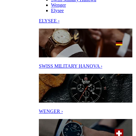
Wenger
Elysee
ELYSEE ›
SWISS MILITARY HANOVA ›
WENGER ›