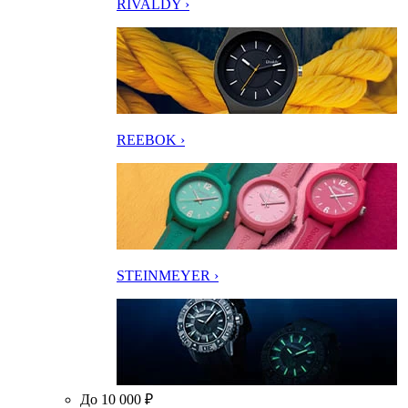
RIVALDY ›
REEBOK ›
STEINMEYER ›
До 10 000 ₽