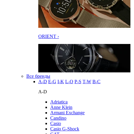
ORIENT ›
Все бренды
A-D
E-G
I-K
L-O
P-S
T-W
В-С
A-D
Adriatica
Anne Klein
Armani Exchange
Candino
Casio
Casio G-Shock