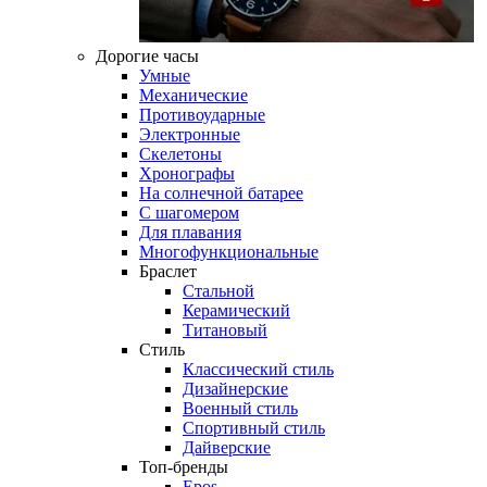
Дорогие часы
Умные
Механические
Противоударные
Электронные
Скелетоны
Хронографы
На солнечной батарее
С шагомером
Для плавания
Многофункциональные
Браслет
Стальной
Керамический
Титановый
Стиль
Классический стиль
Дизайнерские
Военный стиль
Спортивный стиль
Дайверские
Топ-бренды
Epos