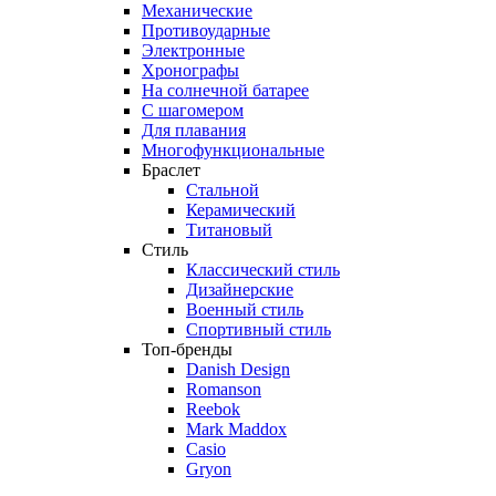
Механические
Противоударные
Электронные
Хронографы
На солнечной батарее
С шагомером
Для плавания
Многофункциональные
Браслет
Стальной
Керамический
Титановый
Стиль
Классический стиль
Дизайнерские
Военный стиль
Спортивный стиль
Топ-бренды
Danish Design
Romanson
Reebok
Mark Maddox
Casio
Gryon