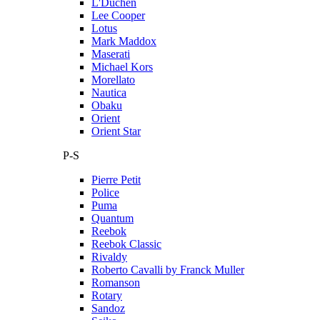
L'Duchen
Lee Cooper
Lotus
Mark Maddox
Maserati
Michael Kors
Morellato
Nautica
Obaku
Orient
Orient Star
P-S
Pierre Petit
Police
Puma
Quantum
Reebok
Reebok Classic
Rivaldy
Roberto Cavalli by Franck Muller
Romanson
Rotary
Sandoz