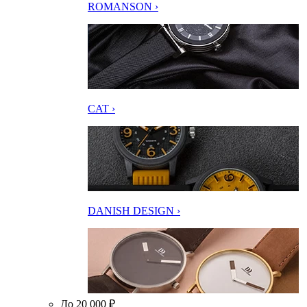
ROMANSON ›
CAT ›
DANISH DESIGN ›
До 20 000 ₽