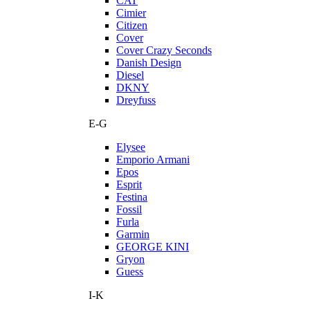
CAT
Cimier
Citizen
Cover
Cover Crazy Seconds
Danish Design
Diesel
DKNY
Dreyfuss
E-G
Elysee
Emporio Armani
Epos
Esprit
Festina
Fossil
Furla
Garmin
GEORGE KINI
Gryon
Guess
I-K