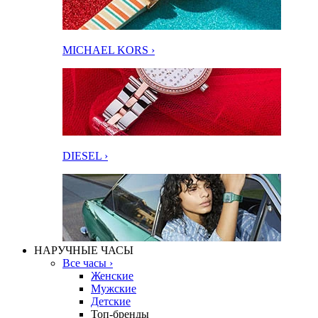
MICHAEL KORS ›
DIESEL ›
НАРУЧНЫЕ ЧАСЫ
Все часы ›
Женские
Мужские
Детские
Топ-бренды