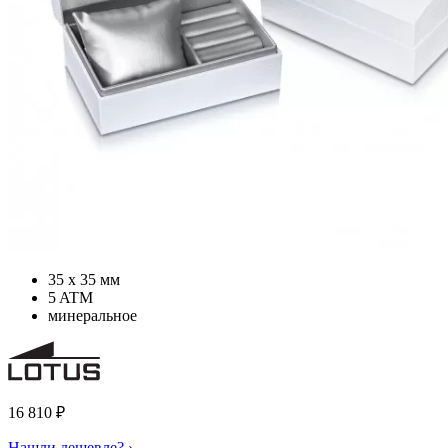
35 х 35 мм
5 ATM
минеральное
16 810
₽
Нашли дешевле? ›