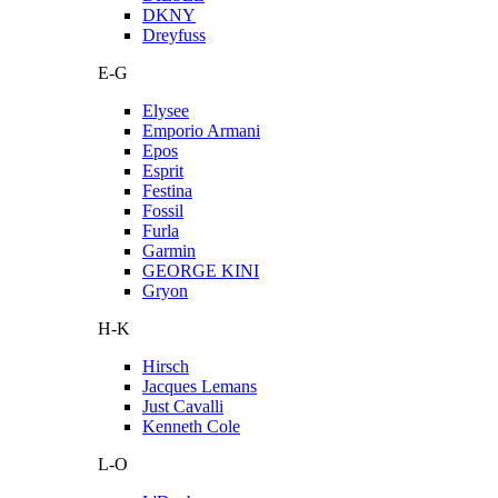
DKNY
Dreyfuss
E-G
Elysee
Emporio Armani
Epos
Esprit
Festina
Fossil
Furla
Garmin
GEORGE KINI
Gryon
H-K
Hirsch
Jacques Lemans
Just Cavalli
Kenneth Cole
L-O