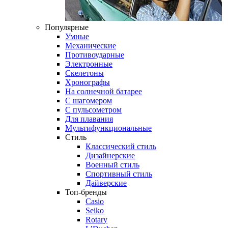
Популярные
Умные
Механические
Противоударные
Электронные
Скелетоны
Хронографы
На солнечной батарее
С шагомером
С пульсометром
Для плавания
Мультифункциональные
Стиль
Классический стиль
Дизайнерские
Военный стиль
Спортивный стиль
Дайверские
Топ-бренды
Casio
Seiko
Rotary