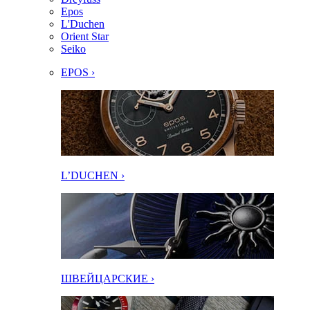
Epos
L'Duchen
Orient Star
Seiko
EPOS ›
L’DUCHEN ›
ШВЕЙЦАРСКИЕ ›