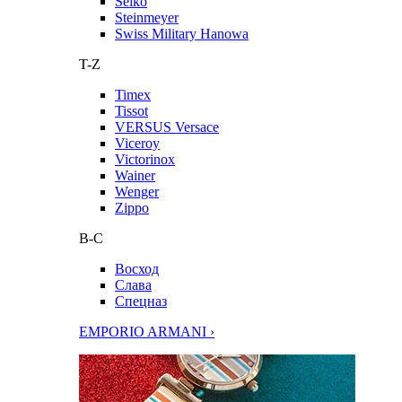
Seiko
Steinmeyer
Swiss Military Hanowa
T-Z
Timex
Tissot
VERSUS Versace
Viceroy
Victorinox
Wainer
Wenger
Zippo
В-С
Восход
Слава
Спецназ
EMPORIO ARMANI ›