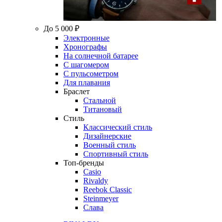
До 5 000 ₽
Электронные
Хронографы
На солнечной батарее
С шагомером
С пульсометром
Для плавания
Браслет
Стальной
Титановый
Стиль
Классический стиль
Дизайнерские
Военный стиль
Спортивный стиль
Топ-бренды
Casio
Rivaldy
Reebok Classic
Steinmeyer
Слава