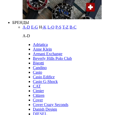
БРЕНДЫ
A-D
E-G
H
-K
L-O
P-S
T-Z
В-С
A-D
Adriatica
Anne Klein
Armani Exchange
Beverly Hills Polo Club
Bigotti
Candino
Casio
Casio Edifice
Casio G-Shock
CAT
Cimier
Citizen
Cover
Cover Crazy Seconds
Danish Design
DIESEL