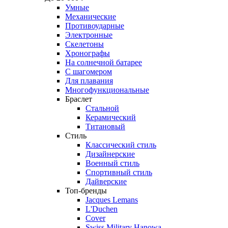
Умные
Механические
Противоударные
Электронные
Скелетоны
Хронографы
На солнечной батарее
С шагомером
Для плавания
Многофункциональные
Браслет
Стальной
Керамический
Титановый
Стиль
Классический стиль
Дизайнерские
Военный стиль
Спортивный стиль
Дайверские
Топ-бренды
Jacques Lemans
L'Duchen
Cover
Swiss Military Hanowa