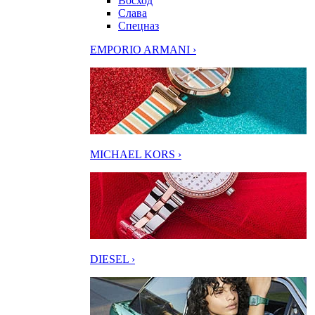
Восход
Слава
Спецназ
EMPORIO ARMANI ›
MICHAEL KORS ›
DIESEL ›