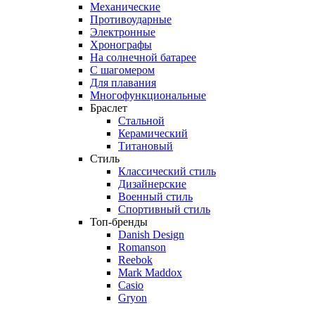
Механические
Противоударные
Электронные
Хронографы
На солнечной батарее
С шагомером
Для плавания
Многофункциональные
Браслет
Стальной
Керамический
Титановый
Стиль
Классический стиль
Дизайнерские
Военный стиль
Спортивный стиль
Топ-бренды
Danish Design
Romanson
Reebok
Mark Maddox
Casio
Gryon