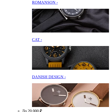
ROMANSON ›
CAT ›
DANISH DESIGN ›
До 20 000 ₽