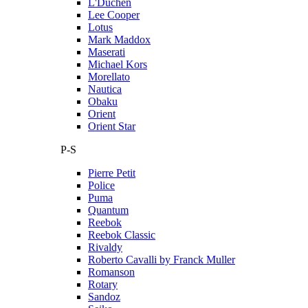
L'Duchen
Lee Cooper
Lotus
Mark Maddox
Maserati
Michael Kors
Morellato
Nautica
Obaku
Orient
Orient Star
P-S
Pierre Petit
Police
Puma
Quantum
Reebok
Reebok Classic
Rivaldy
Roberto Cavalli by Franck Muller
Romanson
Rotary
Sandoz