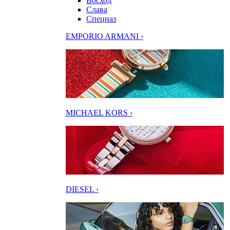
Восход
Слава
Спецназ
EMPORIO ARMANI ›
MICHAEL KORS ›
DIESEL ›