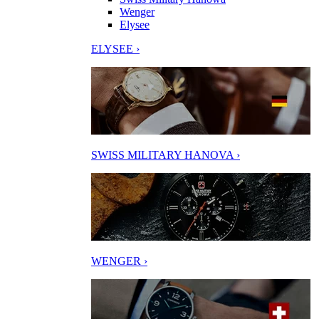
Wenger
Elysee
ELYSEE ›
SWISS MILITARY HANOVA ›
WENGER ›