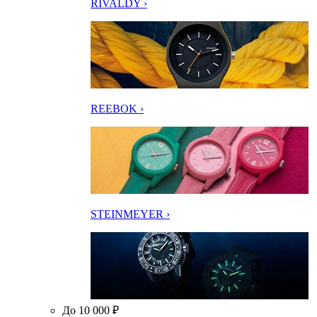
RIVALDY ›
REEBOK ›
STEINMEYER ›
До 10 000 ₽