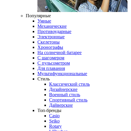
Популярные
Умные
Механические
Противоударные
Электронные
Скелетоны
Хронографы
На солнечной батарее
С шагомером
С пульсометром
Для плавания
Мультифункциональные
Стиль
Классический стиль
Дизайнерские
Военный стиль
Спортивный стиль
Дайверские
Топ-бренды
Casio
Seiko
Rotary