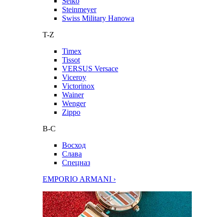
Seiko
Steinmeyer
Swiss Military Hanowa
T-Z
Timex
Tissot
VERSUS Versace
Viceroy
Victorinox
Wainer
Wenger
Zippo
В-С
Восход
Слава
Спецназ
EMPORIO ARMANI ›