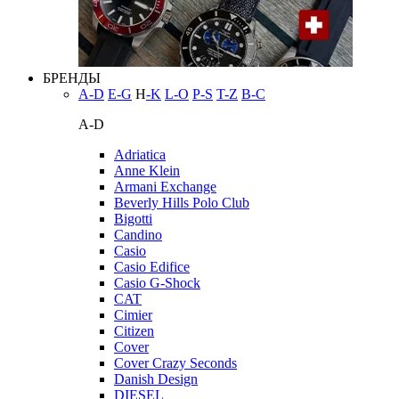
БРЕНДЫ
A-D
E-G
H
-K
L-O
P-S
T-Z
В-С
A-D
Adriatica
Anne Klein
Armani Exchange
Beverly Hills Polo Club
Bigotti
Candino
Casio
Casio Edifice
Casio G-Shock
CAT
Cimier
Citizen
Cover
Cover Crazy Seconds
Danish Design
DIESEL