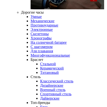
Дорогие часы
Умные
Механические
Противоударные
Электронные
Скелетоны
Хронографы
На солнечной батарее
С шагомером
Для плавания
Многофункциональные
Браслет
Стальной
Керамический
Титановый
Стиль
Классический стиль
Дизайнерские
Военный стиль
Спортивный стиль
Дайверские
Топ-бренды
Epos