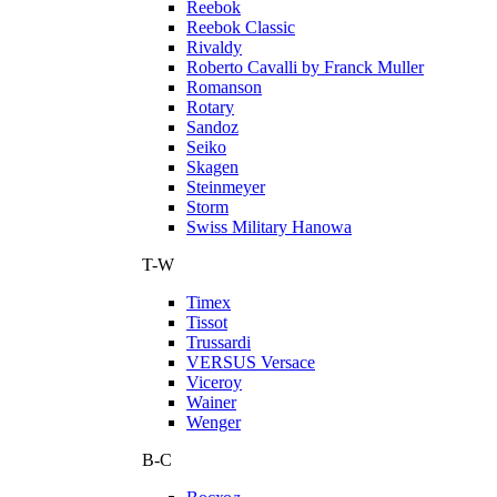
Reebok
Reebok Classic
Rivaldy
Roberto Cavalli by Franck Muller
Romanson
Rotary
Sandoz
Seiko
Skagen
Steinmeyer
Storm
Swiss Military Hanowa
T-W
Timex
Tissot
Trussardi
VERSUS Versace
Viceroy
Wainer
Wenger
В-С