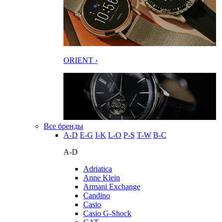
ORIENT ›
Все бренды
A-D
E-G
I-K
L-O
P-S
T-W
В-С
A-D
Adriatica
Anne Klein
Armani Exchange
Candino
Casio
Casio G-Shock