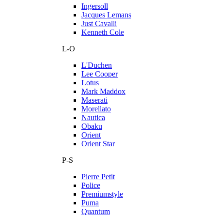
Ingersoll
Jacques Lemans
Just Cavalli
Kenneth Cole
L-O
L'Duchen
Lee Cooper
Lotus
Mark Maddox
Maserati
Morellato
Nautica
Obaku
Orient
Orient Star
P-S
Pierre Petit
Police
Premiumstyle
Puma
Quantum