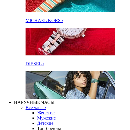
MICHAEL KORS ›
DIESEL ›
НАРУЧНЫЕ ЧАСЫ
Все часы ›
Женские
Мужские
Детские
Топ-бренды