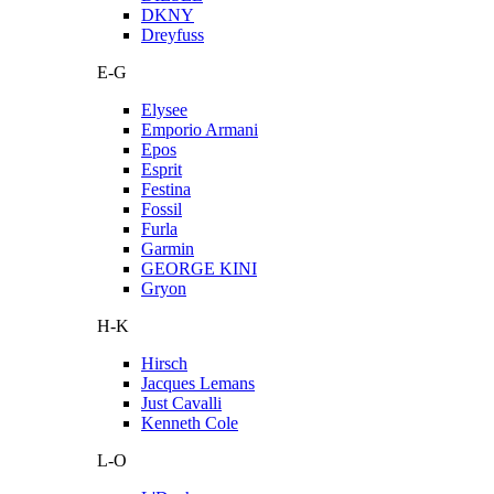
DKNY
Dreyfuss
E-G
Elysee
Emporio Armani
Epos
Esprit
Festina
Fossil
Furla
Garmin
GEORGE KINI
Gryon
H-K
Hirsch
Jacques Lemans
Just Cavalli
Kenneth Cole
L-O