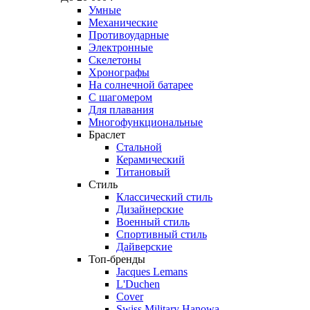
Умные
Механические
Противоударные
Электронные
Скелетоны
Хронографы
На солнечной батарее
С шагомером
Для плавания
Многофункциональные
Браслет
Стальной
Керамический
Титановый
Стиль
Классический стиль
Дизайнерские
Военный стиль
Спортивный стиль
Дайверские
Топ-бренды
Jacques Lemans
L'Duchen
Cover
Swiss Military Hanowa