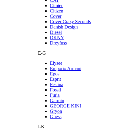
CAT
Cimier
Citizen
Cover
Cover Crazy Seconds
Danish Design
Diesel
DKNY
Dreyfuss
E-G
Elysee
Emporio Armani
Epos
Esprit
Festina
Fossil
Furla
Garmin
GEORGE KINI
Gryon
Guess
I-K