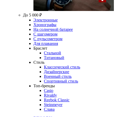
До 5 000 ₽
Электронные
Хронографы
На солнечной батарее
С шагомером
С пульсометром
Для плавания
Браслет
Стальной
Титановый
Стиль
Классический стиль
Дизайнерские
Военный стиль
Спортивный стиль
Топ-бренды
Casio
Rivaldy
Reebok Classic
Steinmeyer
Слава