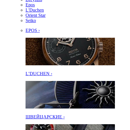
Epos
L'Duchen
Orient Star
Seiko
EPOS ›
L’DUCHEN ›
ШВЕЙЦАРСКИЕ ›