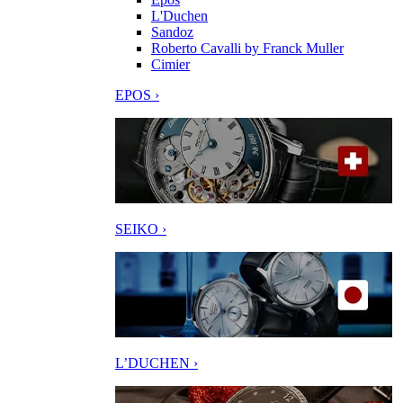
L'Duchen
Sandoz
Roberto Cavalli by Franck Muller
Cimier
EPOS ›
SEIKO ›
L’DUCHEN ›