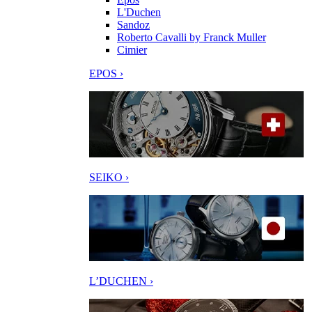
L'Duchen
Sandoz
Roberto Cavalli by Franck Muller
Cimier
EPOS ›
SEIKO ›
L’DUCHEN ›