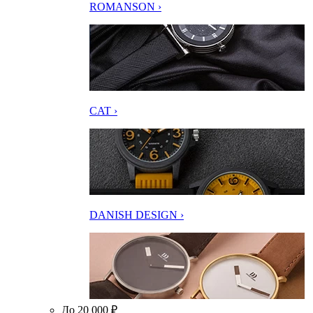
ROMANSON ›
CAT ›
DANISH DESIGN ›
До 20 000 ₽