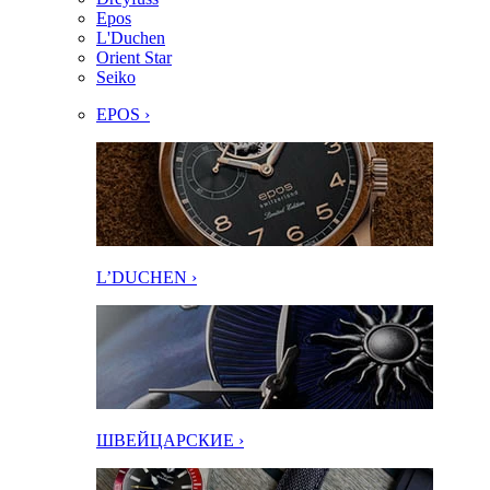
Epos
L'Duchen
Orient Star
Seiko
EPOS ›
L’DUCHEN ›
ШВЕЙЦАРСКИЕ ›