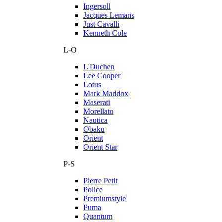
Ingersoll
Jacques Lemans
Just Cavalli
Kenneth Cole
L-O
L'Duchen
Lee Cooper
Lotus
Mark Maddox
Maserati
Morellato
Nautica
Obaku
Orient
Orient Star
P-S
Pierre Petit
Police
Premiumstyle
Puma
Quantum