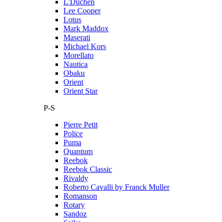
L'Duchen
Lee Cooper
Lotus
Mark Maddox
Maserati
Michael Kors
Morellato
Nautica
Obaku
Orient
Orient Star
P-S
Pierre Petit
Police
Puma
Quantum
Reebok
Reebok Classic
Rivaldy
Roberto Cavalli by Franck Muller
Romanson
Rotary
Sandoz