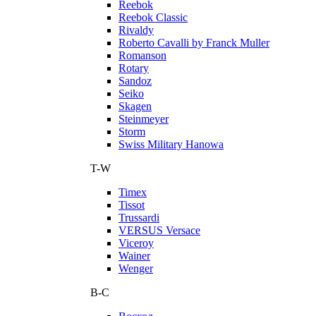
Reebok
Reebok Classic
Rivaldy
Roberto Cavalli by Franck Muller
Romanson
Rotary
Sandoz
Seiko
Skagen
Steinmeyer
Storm
Swiss Military Hanowa
T-W
Timex
Tissot
Trussardi
VERSUS Versace
Viceroy
Wainer
Wenger
В-С