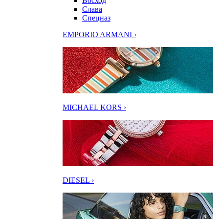
Восход
Слава
Спецназ
EMPORIO ARMANI ›
MICHAEL KORS ›
DIESEL ›