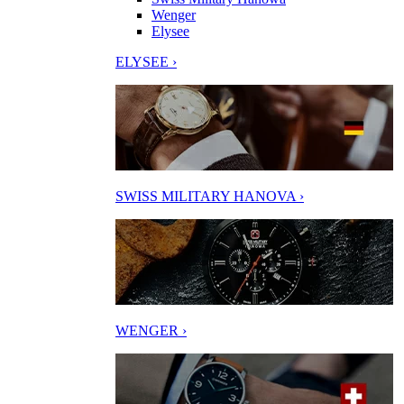
Wenger
Elysee
ELYSEE ›
SWISS MILITARY HANOVA ›
WENGER ›