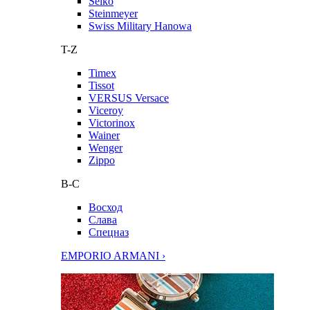
Seiko
Steinmeyer
Swiss Military Hanowa
T-Z
Timex
Tissot
VERSUS Versace
Viceroy
Victorinox
Wainer
Wenger
Zippo
В-С
Восход
Слава
Спецназ
EMPORIO ARMANI ›