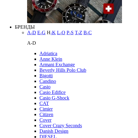
БРЕНДЫ
A-D
E-G
H
-K
L-O
P-S
T-Z
В-С
A-D
Adriatica
Anne Klein
Armani Exchange
Beverly Hills Polo Club
Bigotti
Candino
Casio
Casio Edifice
Casio G-Shock
CAT
Cimier
Citizen
Cover
Cover Crazy Seconds
Danish Design
DIESEL