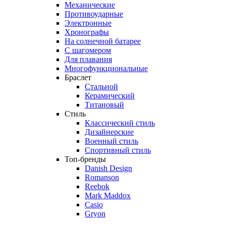
Механические
Противоударные
Электронные
Хронографы
На солнечной батарее
С шагомером
Для плавания
Многофункциональные
Браслет
Стальной
Керамический
Титановый
Стиль
Классический стиль
Дизайнерские
Военный стиль
Спортивный стиль
Топ-бренды
Danish Design
Romanson
Reebok
Mark Maddox
Casio
Gryon