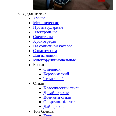
Дорогие часы
Умные
Механические
Противоударные
Электронные
Скелетоны
Хронографы
На солнечной батарее
С шагомером
Для плавания
Многофункциональные
Браслет
Стальной
Керамический
Титановый
Стиль
Классический стиль
Дизайнерские
Военный стиль
Спортивный стиль
Дайверские
Топ-бренды
Epos