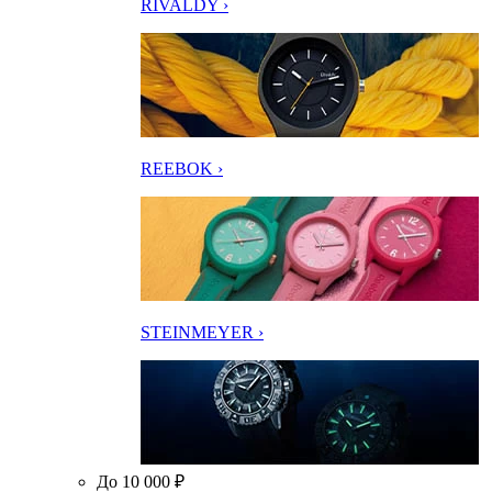
RIVALDY ›
REEBOK ›
STEINMEYER ›
До 10 000 ₽