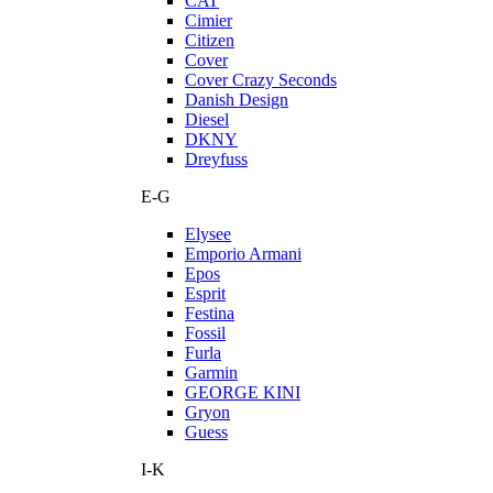
CAT
Cimier
Citizen
Cover
Cover Crazy Seconds
Danish Design
Diesel
DKNY
Dreyfuss
E-G
Elysee
Emporio Armani
Epos
Esprit
Festina
Fossil
Furla
Garmin
GEORGE KINI
Gryon
Guess
I-K