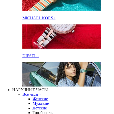
MICHAEL KORS ›
DIESEL ›
НАРУЧНЫЕ ЧАСЫ
Все часы ›
Женские
Мужские
Детские
Топ-бренды