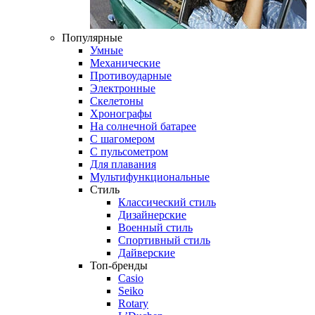
Популярные
Умные
Механические
Противоударные
Электронные
Скелетоны
Хронографы
На солнечной батарее
С шагомером
С пульсометром
Для плавания
Мультифункциональные
Стиль
Классический стиль
Дизайнерские
Военный стиль
Спортивный стиль
Дайверские
Топ-бренды
Casio
Seiko
Rotary