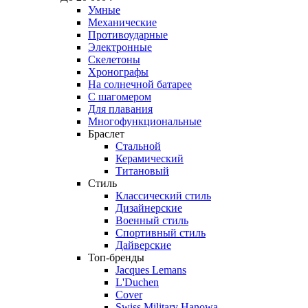
Умные
Механические
Противоударные
Электронные
Скелетоны
Хронографы
На солнечной батарее
С шагомером
Для плавания
Многофункциональные
Браслет
Стальной
Керамический
Титановый
Стиль
Классический стиль
Дизайнерские
Военный стиль
Спортивный стиль
Дайверские
Топ-бренды
Jacques Lemans
L'Duchen
Cover
Swiss Military Hanowa