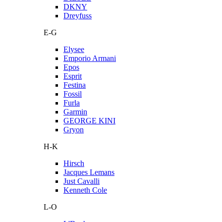
DKNY
Dreyfuss
E-G
Elysee
Emporio Armani
Epos
Esprit
Festina
Fossil
Furla
Garmin
GEORGE KINI
Gryon
H-K
Hirsch
Jacques Lemans
Just Cavalli
Kenneth Cole
L-O