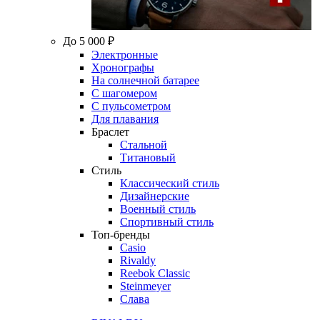
До 5 000 ₽
Электронные
Хронографы
На солнечной батарее
С шагомером
С пульсометром
Для плавания
Браслет
Стальной
Титановый
Стиль
Классический стиль
Дизайнерские
Военный стиль
Спортивный стиль
Топ-бренды
Casio
Rivaldy
Reebok Classic
Steinmeyer
Слава