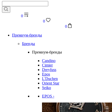
0
0
0
Премиум-бренды
Бренды
Премиум-бренды
Candino
Cimier
Dreyfuss
Epos
L'Duchen
Orient Star
Seiko
EPOS ›