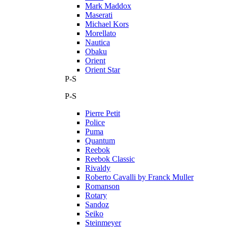
Mark Maddox
Maserati
Michael Kors
Morellato
Nautica
Obaku
Orient
Orient Star
P-S
P-S
Pierre Petit
Police
Puma
Quantum
Reebok
Reebok Classic
Rivaldy
Roberto Cavalli by Franck Muller
Romanson
Rotary
Sandoz
Seiko
Steinmeyer