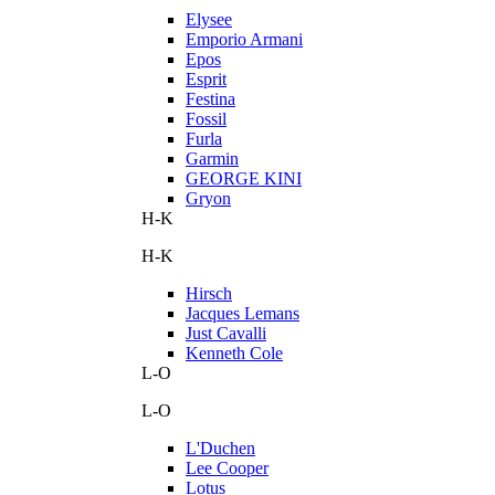
Elysee
Emporio Armani
Epos
Esprit
Festina
Fossil
Furla
Garmin
GEORGE KINI
Gryon
H-K
H-K
Hirsch
Jacques Lemans
Just Cavalli
Kenneth Cole
L-O
L-O
L'Duchen
Lee Cooper
Lotus