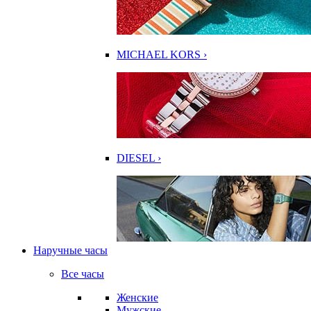
MICHAEL KORS ›
DIESEL ›
Наручные часы
Все часы
Женские
Мужские