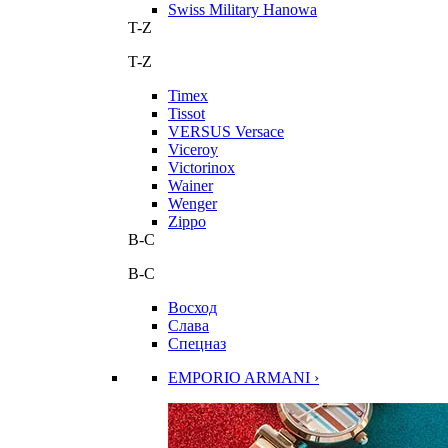
Swiss Military Hanowa
T-Z
T-Z
Timex
Tissot
VERSUS Versace
Viceroy
Victorinox
Wainer
Wenger
Zippo
В-С
В-С
Восход
Слава
Спецназ
EMPORIO ARMANI ›