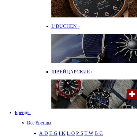
L’DUCHEN ›
ШВЕЙЦАРСКИЕ ›
Бренды
Все бренды
A-D
E-G
I-K
L-O
P-S
T-W
В-С