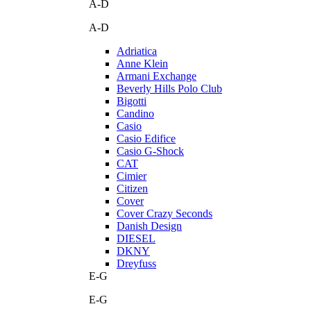
A-D
A-D
Adriatica
Anne Klein
Armani Exchange
Beverly Hills Polo Club
Bigotti
Candino
Casio
Casio Edifice
Casio G-Shock
CAT
Cimier
Citizen
Cover
Cover Crazy Seconds
Danish Design
DIESEL
DKNY
Dreyfuss
E-G
E-G