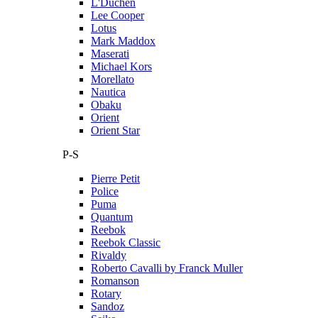
L'Duchen
Lee Cooper
Lotus
Mark Maddox
Maserati
Michael Kors
Morellato
Nautica
Obaku
Orient
Orient Star
P-S
Pierre Petit
Police
Puma
Quantum
Reebok
Reebok Classic
Rivaldy
Roberto Cavalli by Franck Muller
Romanson
Rotary
Sandoz