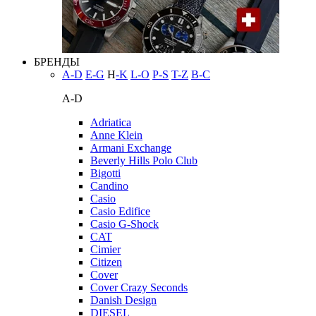
БРЕНДЫ
A-D
E-G
H
-K
L-O
P-S
T-Z
В-С
A-D
Adriatica
Anne Klein
Armani Exchange
Beverly Hills Polo Club
Bigotti
Candino
Casio
Casio Edifice
Casio G-Shock
CAT
Cimier
Citizen
Cover
Cover Crazy Seconds
Danish Design
DIESEL