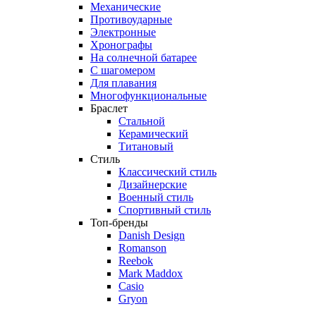
Механические
Противоударные
Электронные
Хронографы
На солнечной батарее
С шагомером
Для плавания
Многофункциональные
Браслет
Стальной
Керамический
Титановый
Стиль
Классический стиль
Дизайнерские
Военный стиль
Спортивный стиль
Топ-бренды
Danish Design
Romanson
Reebok
Mark Maddox
Casio
Gryon