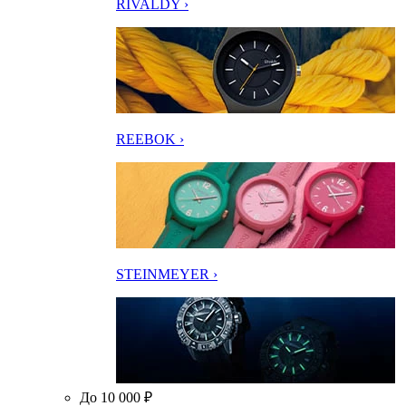
RIVALDY ›
REEBOK ›
STEINMEYER ›
До 10 000 ₽