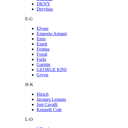
DKNY
Dreyfuss
E-G
Elysee
Emporio Armani
Epos
Esprit
Festina
Fossil
Furla
Garmin
GEORGE KINI
Gryon
H-K
Hirsch
Jacques Lemans
Just Cavalli
Kenneth Cole
L-O