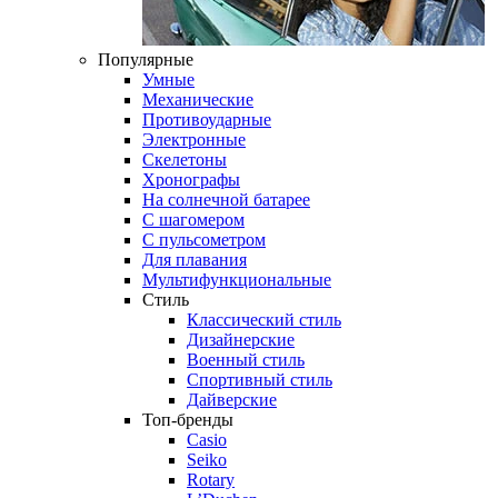
Популярные
Умные
Механические
Противоударные
Электронные
Скелетоны
Хронографы
На солнечной батарее
С шагомером
С пульсометром
Для плавания
Мультифункциональные
Стиль
Классический стиль
Дизайнерские
Военный стиль
Спортивный стиль
Дайверские
Топ-бренды
Casio
Seiko
Rotary