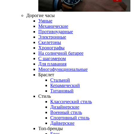
Дорогие часы
Умные
Механические
Противоударные
Электронные
Скелетоны
Хронографы
На солнечной батарее
С шагомером
Для плавания
Многофункциональные
Браслет
Стальной
Керамический
Титановый
Стиль
Классический стиль
Дизайнерские
Военный стиль
Спортивный стиль
Дайверские
Топ-бренды
Epos