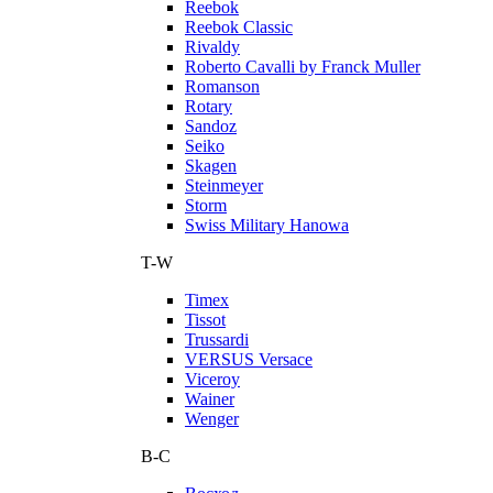
Reebok
Reebok Classic
Rivaldy
Roberto Cavalli by Franck Muller
Romanson
Rotary
Sandoz
Seiko
Skagen
Steinmeyer
Storm
Swiss Military Hanowa
T-W
Timex
Tissot
Trussardi
VERSUS Versace
Viceroy
Wainer
Wenger
В-С