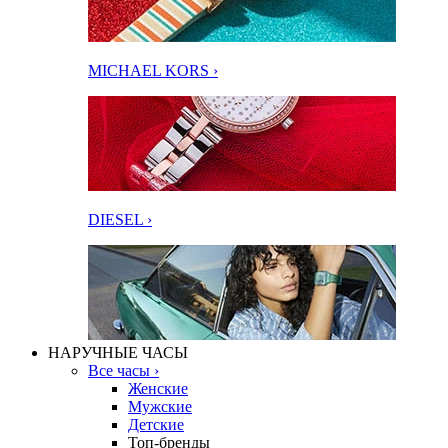
MICHAEL KORS ›
DIESEL ›
НАРУЧНЫЕ ЧАСЫ
Все часы ›
Женские
Мужские
Детские
Топ-бренды