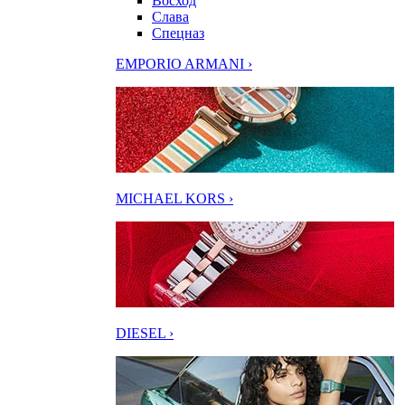
Восход
Слава
Спецназ
EMPORIO ARMANI ›
MICHAEL KORS ›
DIESEL ›