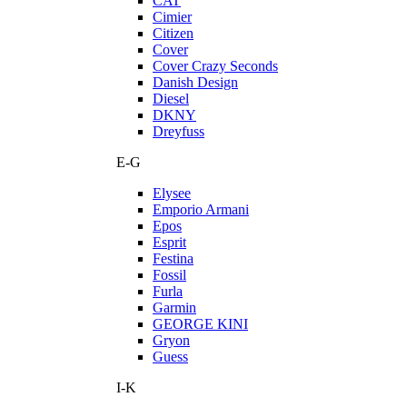
CAT
Cimier
Citizen
Cover
Cover Crazy Seconds
Danish Design
Diesel
DKNY
Dreyfuss
E-G
Elysee
Emporio Armani
Epos
Esprit
Festina
Fossil
Furla
Garmin
GEORGE KINI
Gryon
Guess
I-K