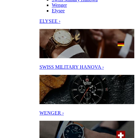
Wenger
Elysee
ELYSEE ›
SWISS MILITARY HANOVA ›
WENGER ›