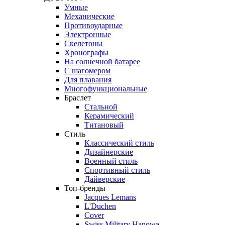
Умные
Механические
Противоударные
Электронные
Скелетоны
Хронографы
На солнечной батарее
С шагомером
Для плавания
Многофункциональные
Браслет
Стальной
Керамический
Титановый
Стиль
Классический стиль
Дизайнерские
Военный стиль
Спортивный стиль
Дайверские
Топ-бренды
Jacques Lemans
L'Duchen
Cover
Swiss Military Hanowa