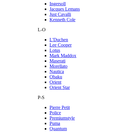
Ingersoll
Jacques Lemans
Just Cavalli
Kenneth Cole
L-O
L'Duchen
Lee Cooper
Lotus
Mark Maddox
Maserati
Morellato
Nautica
Obaku
Orient
Orient Star
P-S
Pierre Petit
Police
Premiumstyle
Puma
Quantum