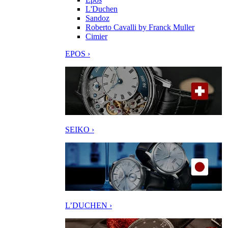
L'Duchen
Sandoz
Roberto Cavalli by Franck Muller
Cimier
EPOS ›
SEIKO ›
L’DUCHEN ›