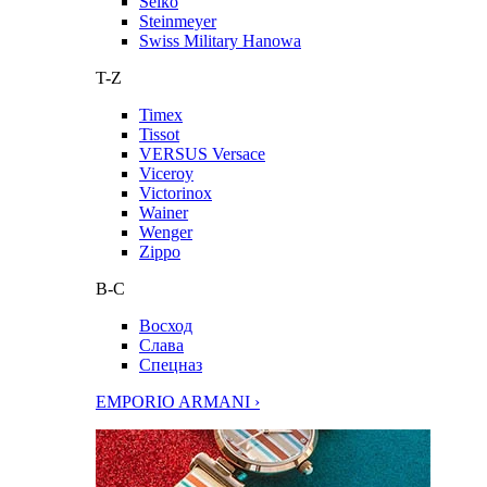
Seiko
Steinmeyer
Swiss Military Hanowa
T-Z
Timex
Tissot
VERSUS Versace
Viceroy
Victorinox
Wainer
Wenger
Zippo
В-С
Восход
Слава
Спецназ
EMPORIO ARMANI ›