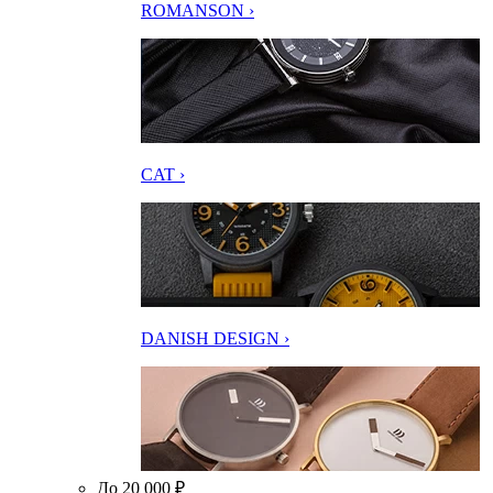
ROMANSON ›
CAT ›
DANISH DESIGN ›
До 20 000 ₽