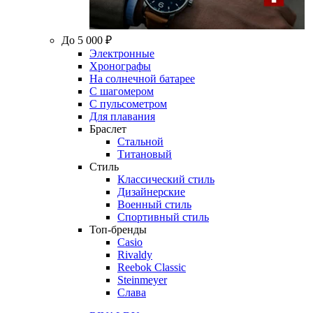
До 5 000 ₽
Электронные
Хронографы
На солнечной батарее
С шагомером
С пульсометром
Для плавания
Браслет
Стальной
Титановый
Стиль
Классический стиль
Дизайнерские
Военный стиль
Спортивный стиль
Топ-бренды
Casio
Rivaldy
Reebok Classic
Steinmeyer
Слава