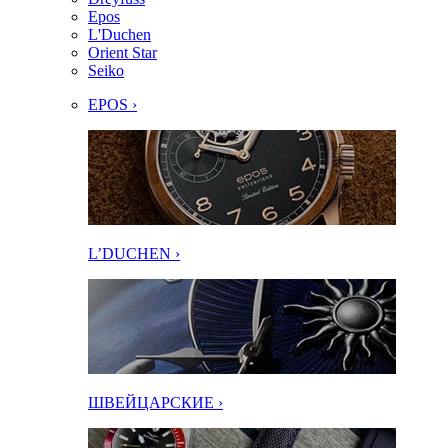
Epos
L'Duchen
Orient Star
Seiko
EPOS ›
L’DUCHEN ›
ШВЕЙЦАРСКИЕ ›