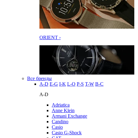
ORIENT ›
Все бренды
A-D
E-G
I-K
L-O
P-S
T-W
В-С
A-D
Adriatica
Anne Klein
Armani Exchange
Candino
Casio
Casio G-Shock