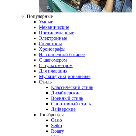
Популярные
Умные
Механические
Противоударные
Электронные
Скелетоны
Хронографы
На солнечной батарее
С шагомером
С пульсометром
Для плавания
Мультифункциональные
Стиль
Классический стиль
Дизайнерские
Военный стиль
Спортивный стиль
Дайверские
Топ-бренды
Casio
Seiko
Rotary