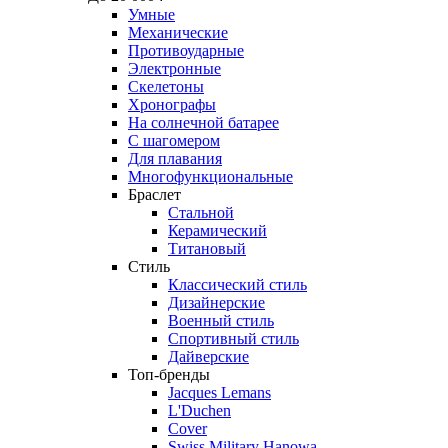
Умные
Механические
Противоударные
Электронные
Скелетоны
Хронографы
На солнечной батарее
С шагомером
Для плавания
Многофункциональные
Браслет
Стальной
Керамический
Титановый
Стиль
Классический стиль
Дизайнерские
Военный стиль
Спортивный стиль
Дайверские
Топ-бренды
Jacques Lemans
L'Duchen
Cover
Swiss Military Hanowa