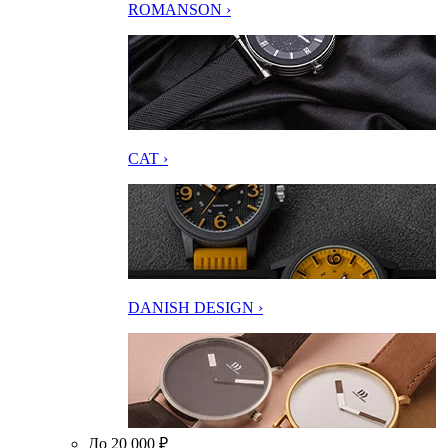
ROMANSON ›
CAT ›
DANISH DESIGN ›
До 20 000 ₽