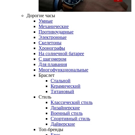
Дорогие часы
Умные
Механические
Противоударные
Электронные
Скелетоны
Хронографы
На солнечной батарее
С шагомером
Для плавания
Многофункциональные
Браслет
Стальной
Керамический
Титановый
Стиль
Классический стиль
Дизайнерские
Военный стиль
Спортивный стиль
Дайверские
Топ-бренды
Epos