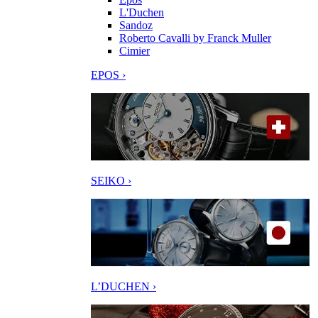
L'Duchen
Sandoz
Roberto Cavalli by Franck Muller
Cimier
EPOS ›
SEIKO ›
L’DUCHEN ›