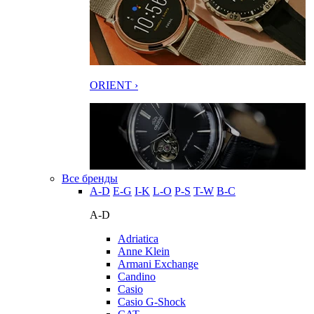
ORIENT ›
Все бренды
A-D
E-G
I-K
L-O
P-S
T-W
В-С
A-D
Adriatica
Anne Klein
Armani Exchange
Candino
Casio
Casio G-Shock