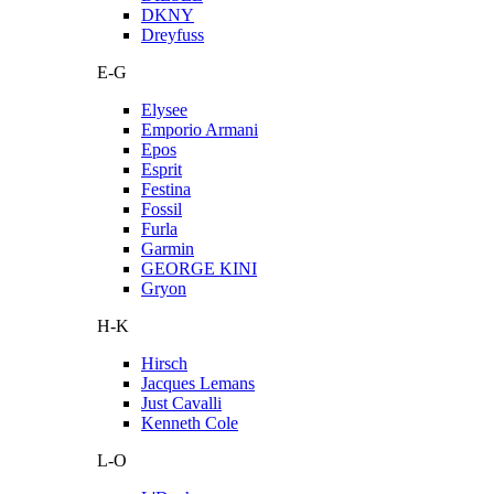
DKNY
Dreyfuss
E-G
Elysee
Emporio Armani
Epos
Esprit
Festina
Fossil
Furla
Garmin
GEORGE KINI
Gryon
H-K
Hirsch
Jacques Lemans
Just Cavalli
Kenneth Cole
L-O