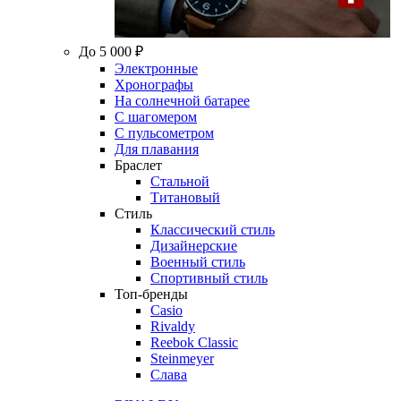
До 5 000 ₽
Электронные
Хронографы
На солнечной батарее
С шагомером
С пульсометром
Для плавания
Браслет
Стальной
Титановый
Стиль
Классический стиль
Дизайнерские
Военный стиль
Спортивный стиль
Топ-бренды
Casio
Rivaldy
Reebok Classic
Steinmeyer
Слава