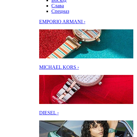
Восход
Слава
Спецназ
EMPORIO ARMANI ›
MICHAEL KORS ›
DIESEL ›