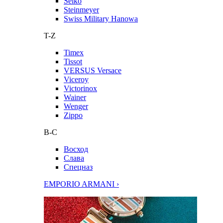
Seiko
Steinmeyer
Swiss Military Hanowa
T-Z
Timex
Tissot
VERSUS Versace
Viceroy
Victorinox
Wainer
Wenger
Zippo
В-С
Восход
Слава
Спецназ
EMPORIO ARMANI ›