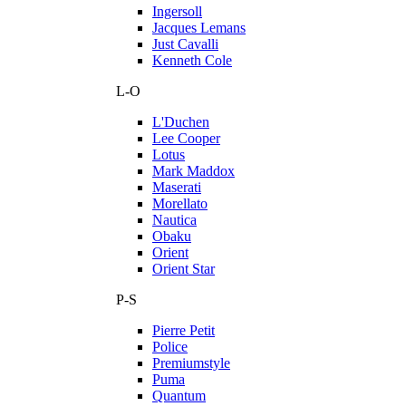
Ingersoll
Jacques Lemans
Just Cavalli
Kenneth Cole
L-O
L'Duchen
Lee Cooper
Lotus
Mark Maddox
Maserati
Morellato
Nautica
Obaku
Orient
Orient Star
P-S
Pierre Petit
Police
Premiumstyle
Puma
Quantum