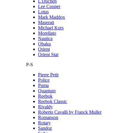
L'Duchen
Lee Cooper
Lotus
Mark Maddox
Maserati
Michael Kors
Morellato
Nautica
Obaku
Orient
Orient Star
P-S
Pierre Petit
Police
Puma
Quantum
Reebok
Reebok Classic
Rivaldy
Roberto Cavalli by Franck Muller
Romanson
Rotary
Sandoz