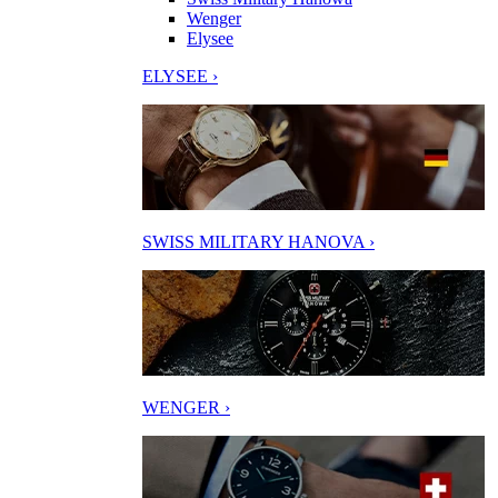
Wenger
Elysee
ELYSEE ›
SWISS MILITARY HANOVA ›
WENGER ›