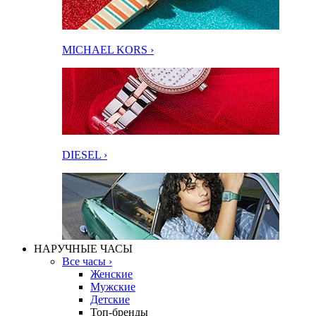
MICHAEL KORS ›
DIESEL ›
НАРУЧНЫЕ ЧАСЫ
Все часы ›
Женские
Мужские
Детские
Топ-бренды