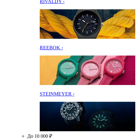
RIVALDY ›
REEBOK ›
STEINMEYER ›
До 10 000 ₽