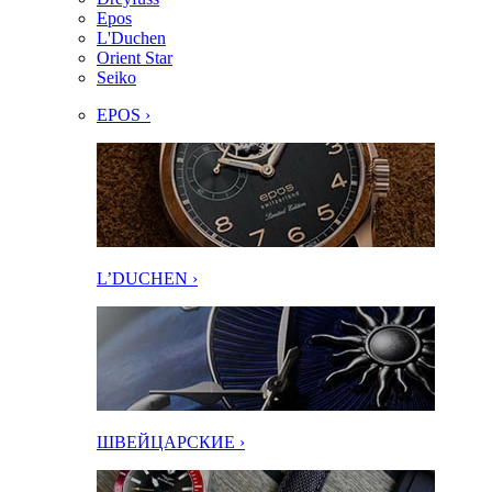
Epos
L'Duchen
Orient Star
Seiko
EPOS ›
L’DUCHEN ›
ШВЕЙЦАРСКИЕ ›