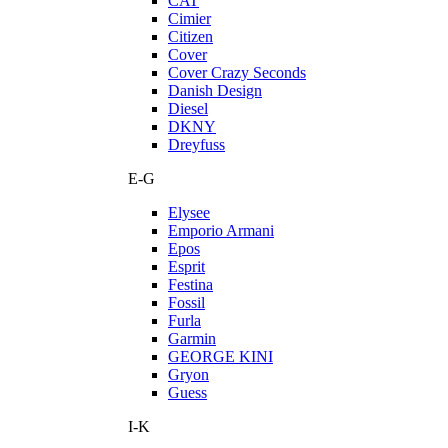
CAT
Cimier
Citizen
Cover
Cover Crazy Seconds
Danish Design
Diesel
DKNY
Dreyfuss
E-G
Elysee
Emporio Armani
Epos
Esprit
Festina
Fossil
Furla
Garmin
GEORGE KINI
Gryon
Guess
I-K