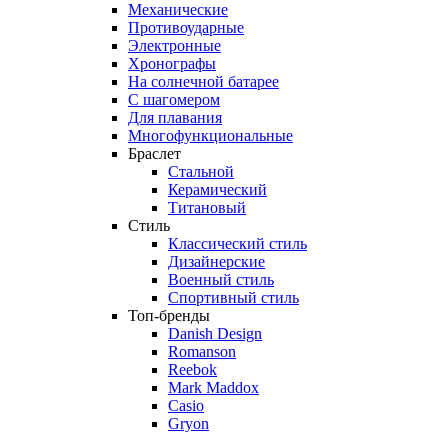
Механические
Противоударные
Электронные
Хронографы
На солнечной батарее
С шагомером
Для плавания
Многофункциональные
Браслет
Стальной
Керамический
Титановый
Стиль
Классический стиль
Дизайнерские
Военный стиль
Спортивный стиль
Топ-бренды
Danish Design
Romanson
Reebok
Mark Maddox
Casio
Gryon