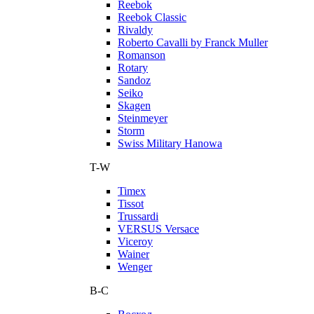
Reebok
Reebok Classic
Rivaldy
Roberto Cavalli by Franck Muller
Romanson
Rotary
Sandoz
Seiko
Skagen
Steinmeyer
Storm
Swiss Military Hanowa
T-W
Timex
Tissot
Trussardi
VERSUS Versace
Viceroy
Wainer
Wenger
В-С