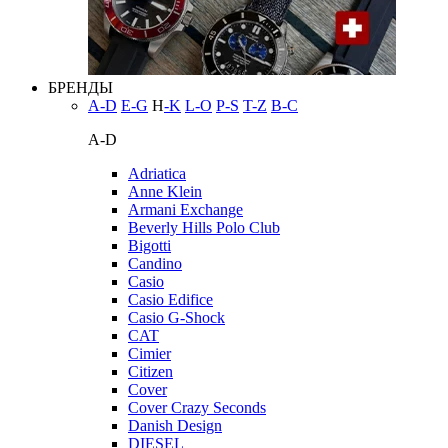
БРЕНДЫ
A-D
E-G
H
-K
L-O
P-S
T-Z
В-С
A-D
Adriatica
Anne Klein
Armani Exchange
Beverly Hills Polo Club
Bigotti
Candino
Casio
Casio Edifice
Casio G-Shock
CAT
Cimier
Citizen
Cover
Cover Crazy Seconds
Danish Design
DIESEL