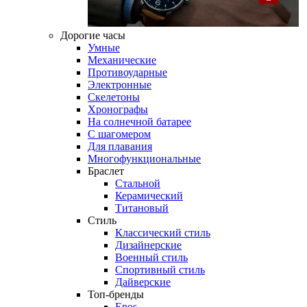
Дорогие часы
Умные
Механические
Противоударные
Электронные
Скелетоны
Хронографы
На солнечной батарее
С шагомером
Для плавания
Многофункциональные
Браслет
Стальной
Керамический
Титановый
Стиль
Классический стиль
Дизайнерские
Военный стиль
Спортивный стиль
Дайверские
Топ-бренды
Epos