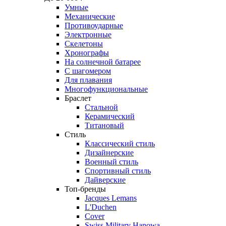
Умные
Механические
Противоударные
Электронные
Скелетоны
Хронографы
На солнечной батарее
С шагомером
Для плавания
Многофункциональные
Браслет
Стальной
Керамический
Титановый
Стиль
Классический стиль
Дизайнерские
Военный стиль
Спортивный стиль
Дайверские
Топ-бренды
Jacques Lemans
L'Duchen
Cover
Swiss Military Hanowa