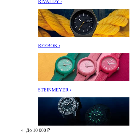
RIVALDY ›
REEBOK ›
STEINMEYER ›
До 10 000 ₽