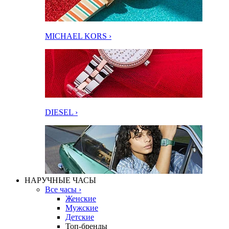
MICHAEL KORS ›
DIESEL ›
НАРУЧНЫЕ ЧАСЫ
Все часы ›
Женские
Мужские
Детские
Топ-бренды