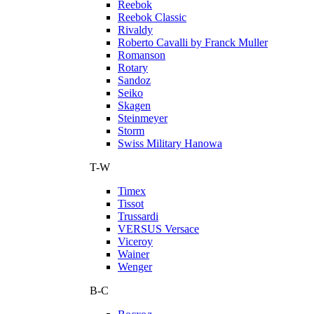
Reebok
Reebok Classic
Rivaldy
Roberto Cavalli by Franck Muller
Romanson
Rotary
Sandoz
Seiko
Skagen
Steinmeyer
Storm
Swiss Military Hanowa
T-W
Timex
Tissot
Trussardi
VERSUS Versace
Viceroy
Wainer
Wenger
В-С