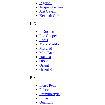
Ingersoll
Jacques Lemans
Just Cavalli
Kenneth Cole
L-O
L'Duchen
Lee Cooper
Lotus
Mark Maddox
Maserati
Morellato
Nautica
Obaku
Orient
Orient Star
P-S
Pierre Petit
Police
Premiumstyle
Puma
Quantum