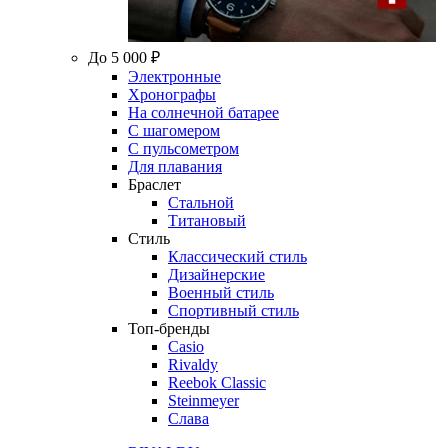
До 5 000 ₽
Электронные
Хронографы
На солнечной батарее
С шагомером
С пульсометром
Для плавания
Браслет
Стальной
Титановый
Стиль
Классический стиль
Дизайнерские
Военный стиль
Спортивный стиль
Топ-бренды
Casio
Rivaldy
Reebok Classic
Steinmeyer
Слава