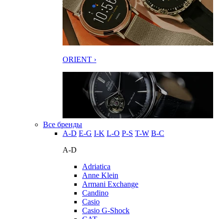
ORIENT ›
Все бренды
A-D
E-G
I-K
L-O
P-S
T-W
В-С
A-D
Adriatica
Anne Klein
Armani Exchange
Candino
Casio
Casio G-Shock