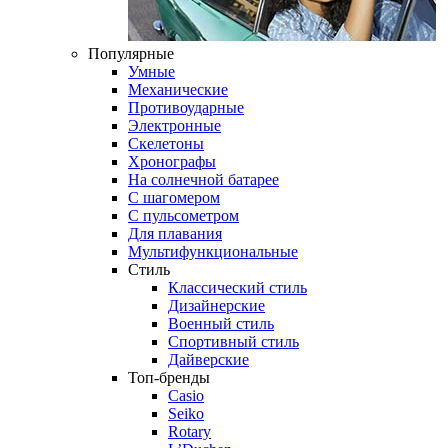
Популярные
Умные
Механические
Противоударные
Электронные
Скелетоны
Хронографы
На солнечной батарее
С шагомером
С пульсометром
Для плавания
Мультифункциональные
Стиль
Классический стиль
Дизайнерские
Военный стиль
Спортивный стиль
Дайверские
Топ-бренды
Casio
Seiko
Rotary