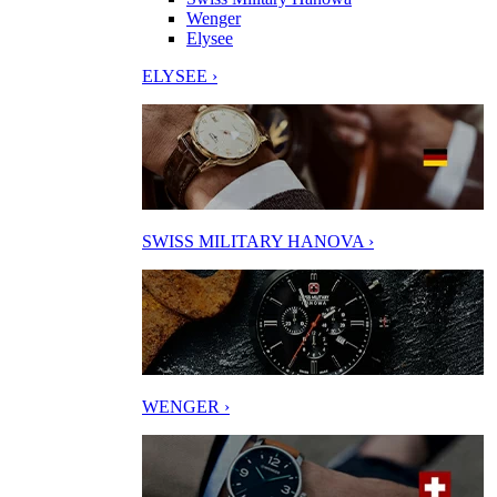
Wenger
Elysee
ELYSEE ›
SWISS MILITARY HANOVA ›
WENGER ›