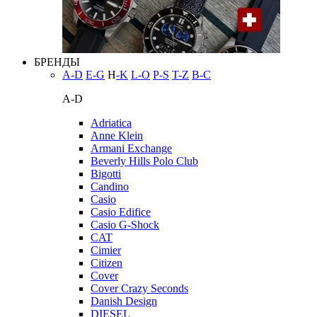
БРЕНДЫ
A-D
E-G
H
-K
L-O
P-S
T-Z
В-С
A-D
Adriatica
Anne Klein
Armani Exchange
Beverly Hills Polo Club
Bigotti
Candino
Casio
Casio Edifice
Casio G-Shock
CAT
Cimier
Citizen
Cover
Cover Crazy Seconds
Danish Design
DIESEL