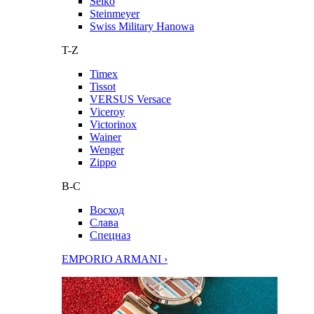
Seiko
Steinmeyer
Swiss Military Hanowa
T-Z
Timex
Tissot
VERSUS Versace
Viceroy
Victorinox
Wainer
Wenger
Zippo
В-С
Восход
Слава
Спецназ
EMPORIO ARMANI ›