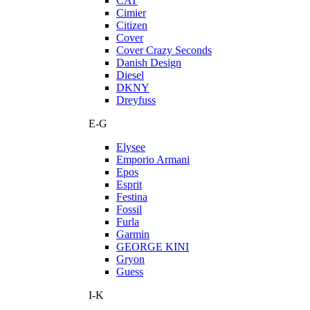
CAT
Cimier
Citizen
Cover
Cover Crazy Seconds
Danish Design
Diesel
DKNY
Dreyfuss
E-G
Elysee
Emporio Armani
Epos
Esprit
Festina
Fossil
Furla
Garmin
GEORGE KINI
Gryon
Guess
I-K