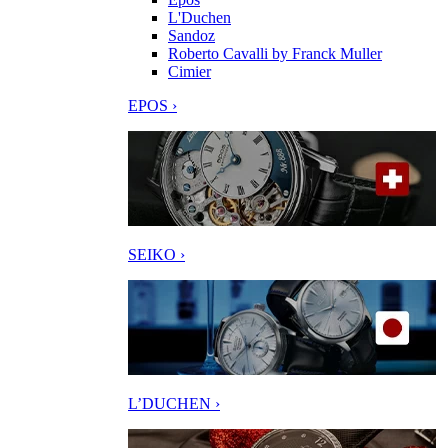
L'Duchen
Sandoz
Roberto Cavalli by Franck Muller
Cimier
EPOS ›
SEIKO ›
L’DUCHEN ›