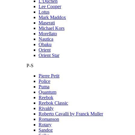
L'Duchen
Lee Cooper
Lotus
Mark Maddox
Maserati
Michael Kors
Morellato
Nautica
Obaku
Orient
Orient Star
P-S
Pierre Petit
Police
Puma
Quantum
Reebok
Reebok Classic
Rivaldy
Roberto Cavalli by Franck Muller
Romanson
Rotary
Sandoz