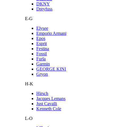
DKNY
Dreyfuss
E-G
Elysee
Emporio Armani
Epos
Esprit
Festina
Fossil
Furla
Garmin
GEORGE KINI
Gryon
H-K
Hirsch
Jacques Lemans
Just Cavalli
Kenneth Cole
L-O