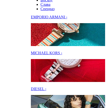
Восход
Слава
Спецназ
EMPORIO ARMANI ›
MICHAEL KORS ›
DIESEL ›