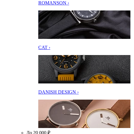
ROMANSON ›
CAT ›
DANISH DESIGN ›
До 20 000 ₽