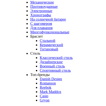
Механические
Противоударные
Электронные
Хронографы
На солнечной батарее
С шагомером
Для плавания
Многофункциональные
Браслет
Стальной
Керамический
Титановый
Стиль
Классический стиль
Дизайнерские
Военный стиль
Спортивный стиль
Топ-бренды
Danish Design
Romanson
Reebok
Mark Maddox
Casio
Gryon