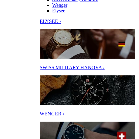
Wenger
Elysee
ELYSEE ›
SWISS MILITARY HANOVA ›
WENGER ›