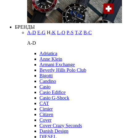
БРЕНДЫ
A-D
E-G
H
-K
L-O
P-S
T-Z
В-С
A-D
Adriatica
Anne Klein
Armani Exchange
Beverly Hills Polo Club
Bigotti
Candino
Casio
Casio Edifice
Casio G-Shock
CAT
Cimier
Citizen
Cover
Cover Crazy Seconds
Danish Design
DIESEL