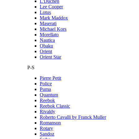
L'Duchen
Lee Cooper
Lotus
Mark Maddox
Maserati
Michael Kors
Morellato
Nautica
Obaku
Orient
Orient Star
P-S
Pierre Petit
Police
Puma
Quantum
Reebok
Reebok Classic
Rivaldy
Roberto Cavalli by Franck Muller
Romanson
Rotary
Sandoz