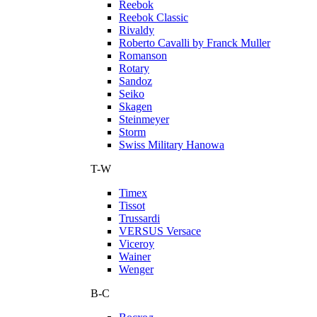
Reebok
Reebok Classic
Rivaldy
Roberto Cavalli by Franck Muller
Romanson
Rotary
Sandoz
Seiko
Skagen
Steinmeyer
Storm
Swiss Military Hanowa
T-W
Timex
Tissot
Trussardi
VERSUS Versace
Viceroy
Wainer
Wenger
В-С