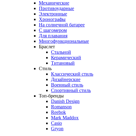
Механические
Противоударные
Электронные
Хронографы
На солнечной батарее
С шагомером
Для плавания
Многофункциональные
Браслет
Стальной
Керамический
Титановый
Стиль
Классический стиль
Дизайнерские
Военный стиль
Спортивный стиль
Топ-бренды
Danish Design
Romanson
Reebok
Mark Maddox
Casio
Gryon