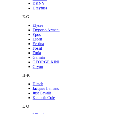
DKNY
Dreyfuss
E-G
Elysee
Emporio Armani
Epos
Esprit
Festina
Fossil
Furla
Garmin
GEORGE KINI
Gryon
H-K
Hirsch
Jacques Lemans
Just Cavalli
Kenneth Cole
L-O