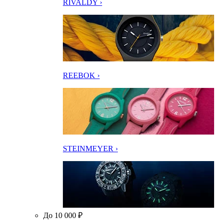
RIVALDY ›
REEBOK ›
STEINMEYER ›
До 10 000 ₽