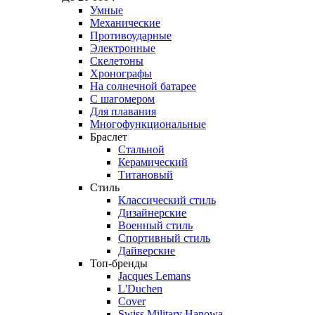
Умные
Механические
Противоударные
Электронные
Скелетоны
Хронографы
На солнечной батарее
С шагомером
Для плавания
Многофункциональные
Браслет
Стальной
Керамический
Титановый
Стиль
Классический стиль
Дизайнерские
Военный стиль
Спортивный стиль
Дайверские
Топ-бренды
Jacques Lemans
L'Duchen
Cover
Swiss Military Hanowa