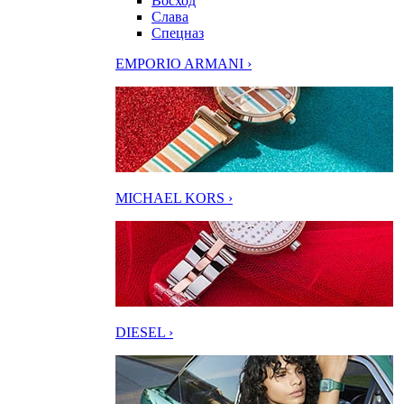
Восход
Слава
Спецназ
EMPORIO ARMANI ›
MICHAEL KORS ›
DIESEL ›