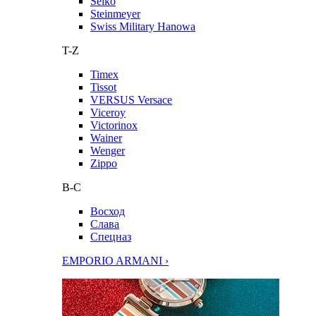
Seiko
Steinmeyer
Swiss Military Hanowa
T-Z
Timex
Tissot
VERSUS Versace
Viceroy
Victorinox
Wainer
Wenger
Zippo
В-С
Восход
Слава
Спецназ
EMPORIO ARMANI ›