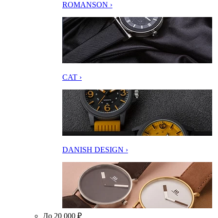
ROMANSON ›
CAT ›
DANISH DESIGN ›
До 20 000 ₽