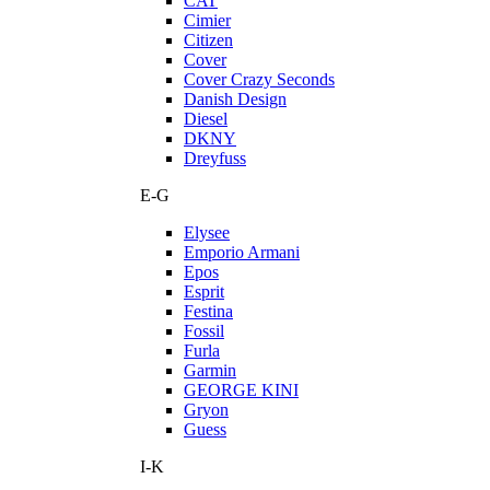
CAT
Cimier
Citizen
Cover
Cover Crazy Seconds
Danish Design
Diesel
DKNY
Dreyfuss
E-G
Elysee
Emporio Armani
Epos
Esprit
Festina
Fossil
Furla
Garmin
GEORGE KINI
Gryon
Guess
I-K