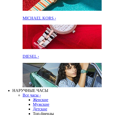
MICHAEL KORS ›
DIESEL ›
НАРУЧНЫЕ ЧАСЫ
Все часы ›
Женские
Мужские
Детские
Топ-бренды