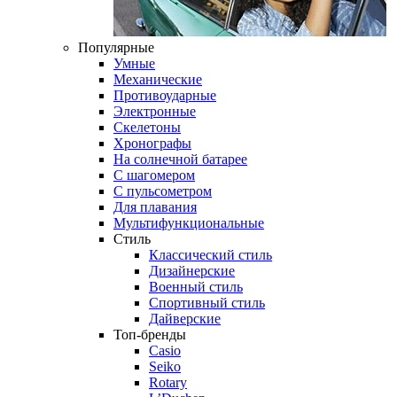
Популярные
Умные
Механические
Противоударные
Электронные
Скелетоны
Хронографы
На солнечной батарее
С шагомером
С пульсометром
Для плавания
Мультифункциональные
Стиль
Классический стиль
Дизайнерские
Военный стиль
Спортивный стиль
Дайверские
Топ-бренды
Casio
Seiko
Rotary