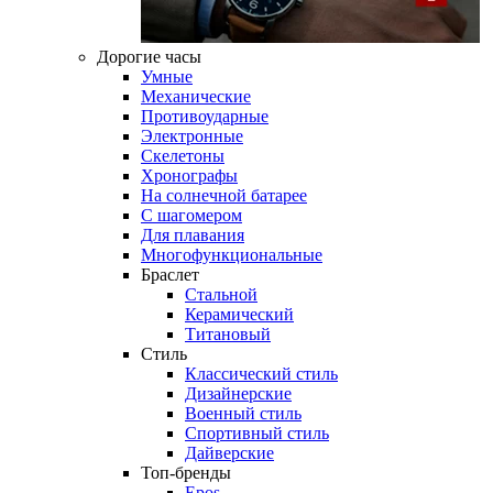
Дорогие часы
Умные
Механические
Противоударные
Электронные
Скелетоны
Хронографы
На солнечной батарее
С шагомером
Для плавания
Многофункциональные
Браслет
Стальной
Керамический
Титановый
Стиль
Классический стиль
Дизайнерские
Военный стиль
Спортивный стиль
Дайверские
Топ-бренды
Epos