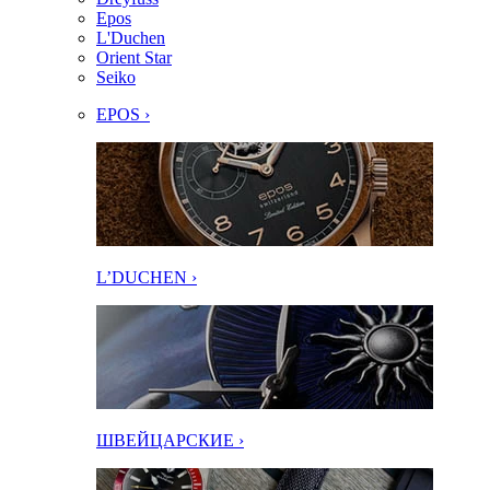
Epos
L'Duchen
Orient Star
Seiko
EPOS ›
L’DUCHEN ›
ШВЕЙЦАРСКИЕ ›