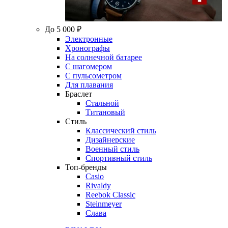
До 5 000 ₽
Электронные
Хронографы
На солнечной батарее
С шагомером
С пульсометром
Для плавания
Браслет
Стальной
Титановый
Стиль
Классический стиль
Дизайнерские
Военный стиль
Спортивный стиль
Топ-бренды
Casio
Rivaldy
Reebok Classic
Steinmeyer
Слава