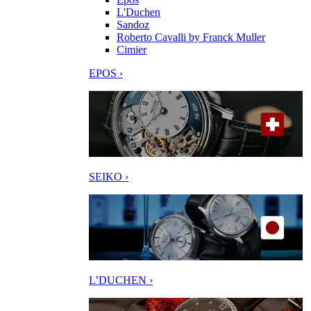
L'Duchen
Sandoz
Roberto Cavalli by Franck Muller
Cimier
EPOS ›
SEIKO ›
L’DUCHEN ›