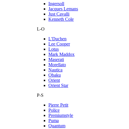
Ingersoll
Jacques Lemans
Just Cavalli
Kenneth Cole
L-O
L'Duchen
Lee Cooper
Lotus
Mark Maddox
Maserati
Morellato
Nautica
Obaku
Orient
Orient Star
P-S
Pierre Petit
Police
Premiumstyle
Puma
Quantum