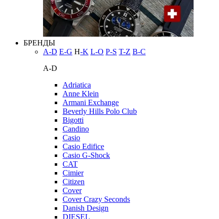
БРЕНДЫ
A-D
E-G
H
-K
L-O
P-S
T-Z
В-С
A-D
Adriatica
Anne Klein
Armani Exchange
Beverly Hills Polo Club
Bigotti
Candino
Casio
Casio Edifice
Casio G-Shock
CAT
Cimier
Citizen
Cover
Cover Crazy Seconds
Danish Design
DIESEL