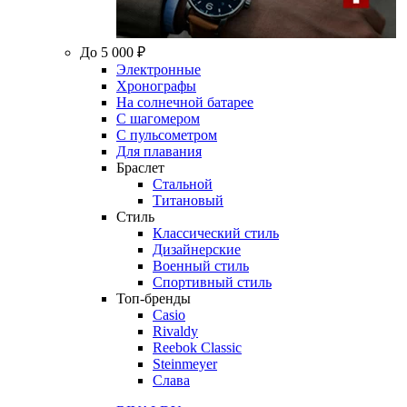
До 5 000 ₽
Электронные
Хронографы
На солнечной батарее
С шагомером
С пульсометром
Для плавания
Браслет
Стальной
Титановый
Стиль
Классический стиль
Дизайнерские
Военный стиль
Спортивный стиль
Топ-бренды
Casio
Rivaldy
Reebok Classic
Steinmeyer
Слава