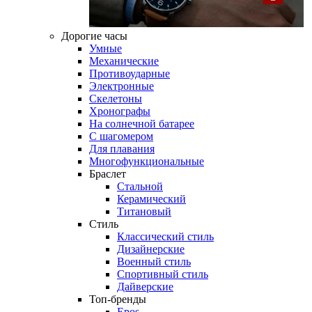
Дорогие часы
Умные
Механические
Противоударные
Электронные
Скелетоны
Хронографы
На солнечной батарее
С шагомером
Для плавания
Многофункциональные
Браслет
Стальной
Керамический
Титановый
Стиль
Классический стиль
Дизайнерские
Военный стиль
Спортивный стиль
Дайверские
Топ-бренды
Epos