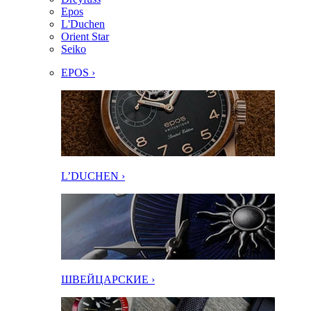
Epos
L'Duchen
Orient Star
Seiko
EPOS ›
L’DUCHEN ›
ШВЕЙЦАРСКИЕ ›