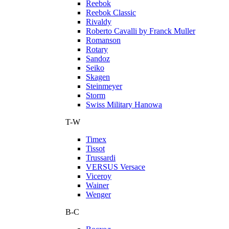
Reebok
Reebok Classic
Rivaldy
Roberto Cavalli by Franck Muller
Romanson
Rotary
Sandoz
Seiko
Skagen
Steinmeyer
Storm
Swiss Military Hanowa
T-W
Timex
Tissot
Trussardi
VERSUS Versace
Viceroy
Wainer
Wenger
В-С