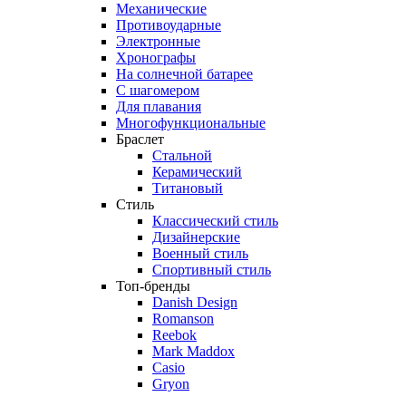
Механические
Противоударные
Электронные
Хронографы
На солнечной батарее
С шагомером
Для плавания
Многофункциональные
Браслет
Стальной
Керамический
Титановый
Стиль
Классический стиль
Дизайнерские
Военный стиль
Спортивный стиль
Топ-бренды
Danish Design
Romanson
Reebok
Mark Maddox
Casio
Gryon