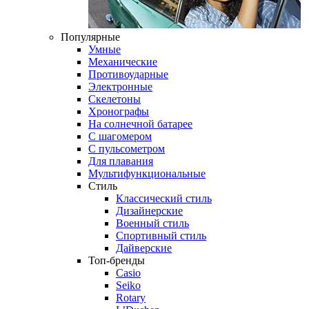
Популярные
Умные
Механические
Противоударные
Электронные
Скелетоны
Хронографы
На солнечной батарее
С шагомером
С пульсометром
Для плавания
Мультифункциональные
Стиль
Классический стиль
Дизайнерские
Военный стиль
Спортивный стиль
Дайверские
Топ-бренды
Casio
Seiko
Rotary