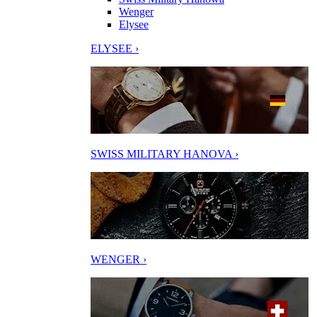
Wenger
Elysee
ELYSEE ›
SWISS MILITARY HANOVA ›
WENGER ›