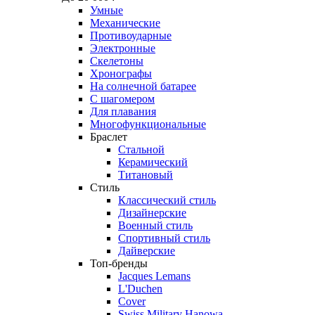
Умные
Механические
Противоударные
Электронные
Скелетоны
Хронографы
На солнечной батарее
С шагомером
Для плавания
Многофункциональные
Браслет
Стальной
Керамический
Титановый
Стиль
Классический стиль
Дизайнерские
Военный стиль
Спортивный стиль
Дайверские
Топ-бренды
Jacques Lemans
L'Duchen
Cover
Swiss Military Hanowa