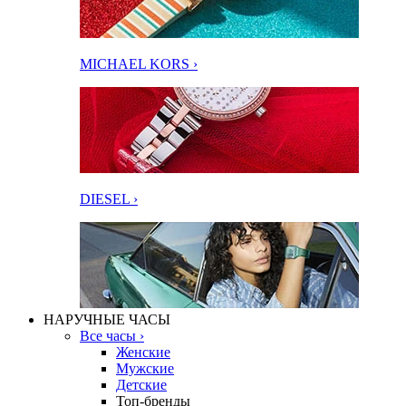
MICHAEL KORS ›
DIESEL ›
НАРУЧНЫЕ ЧАСЫ
Все часы ›
Женские
Мужские
Детские
Топ-бренды