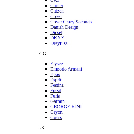
CAT
Cimier
Citizen
Cover
Cover Crazy Seconds
Danish Design
Diesel
DKNY
Dreyfuss
E-G
Elysee
Emporio Armani
Epos
Esprit
Festina
Fossil
Furla
Garmin
GEORGE KINI
Gryon
Guess
I-K