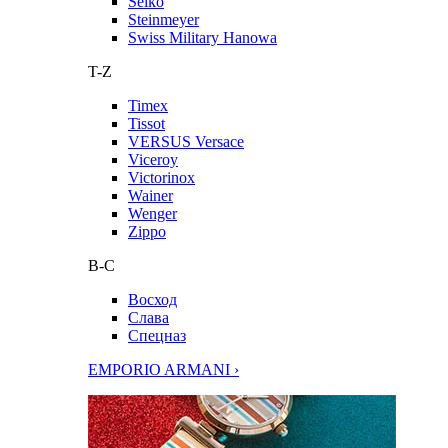
Seiko
Steinmeyer
Swiss Military Hanowa
T-Z
Timex
Tissot
VERSUS Versace
Viceroy
Victorinox
Wainer
Wenger
Zippo
В-С
Восход
Слава
Спецназ
EMPORIO ARMANI ›