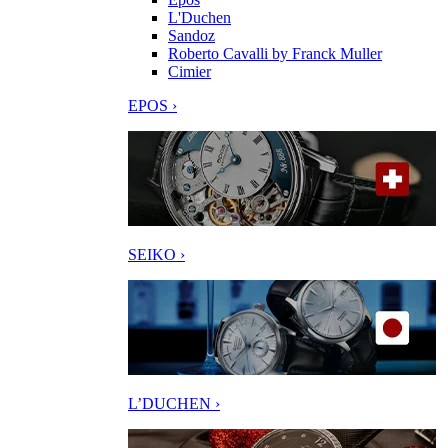
L'Duchen
Sandoz
Roberto Cavalli by Franck Muller
Cimier
EPOS ›
SEIKO ›
L’DUCHEN ›