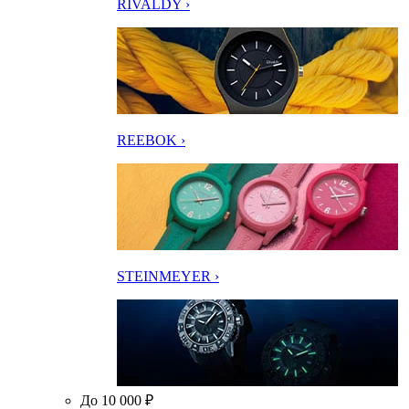
RIVALDY ›
REEBOK ›
STEINMEYER ›
До 10 000 ₽