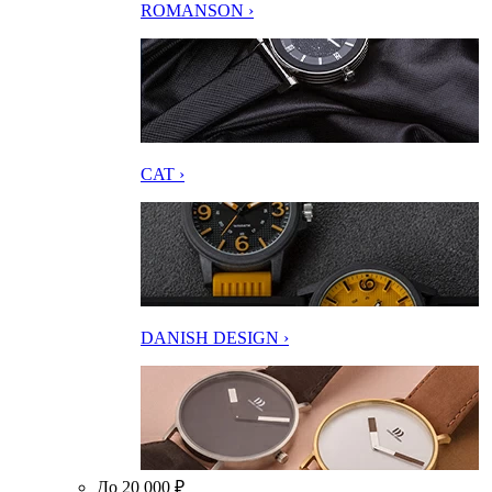
ROMANSON ›
CAT ›
DANISH DESIGN ›
До 20 000 ₽