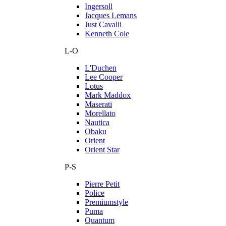
Ingersoll
Jacques Lemans
Just Cavalli
Kenneth Cole
L-O
L'Duchen
Lee Cooper
Lotus
Mark Maddox
Maserati
Morellato
Nautica
Obaku
Orient
Orient Star
P-S
Pierre Petit
Police
Premiumstyle
Puma
Quantum