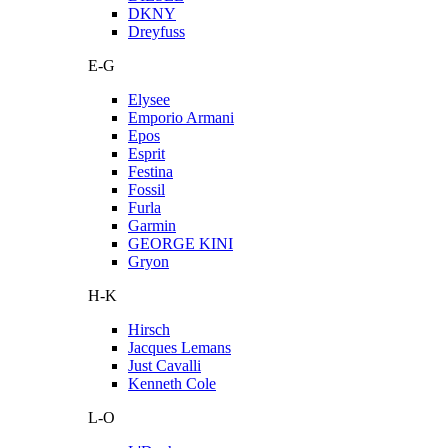
DKNY
Dreyfuss
E-G
Elysee
Emporio Armani
Epos
Esprit
Festina
Fossil
Furla
Garmin
GEORGE KINI
Gryon
H-K
Hirsch
Jacques Lemans
Just Cavalli
Kenneth Cole
L-O