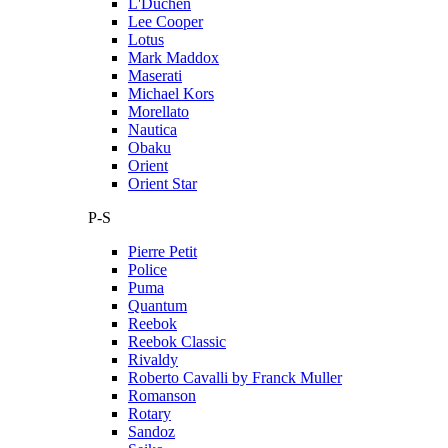
L'Duchen
Lee Cooper
Lotus
Mark Maddox
Maserati
Michael Kors
Morellato
Nautica
Obaku
Orient
Orient Star
P-S
Pierre Petit
Police
Puma
Quantum
Reebok
Reebok Classic
Rivaldy
Roberto Cavalli by Franck Muller
Romanson
Rotary
Sandoz