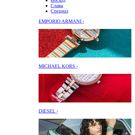
Восход
Слава
Спецназ
EMPORIO ARMANI ›
MICHAEL KORS ›
DIESEL ›