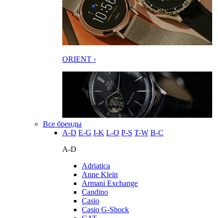
ORIENT ›
Все бренды
A-D
E-G
I-K
L-O
P-S
T-W
В-С
A-D
Adriatica
Anne Klein
Armani Exchange
Candino
Casio
Casio G-Shock