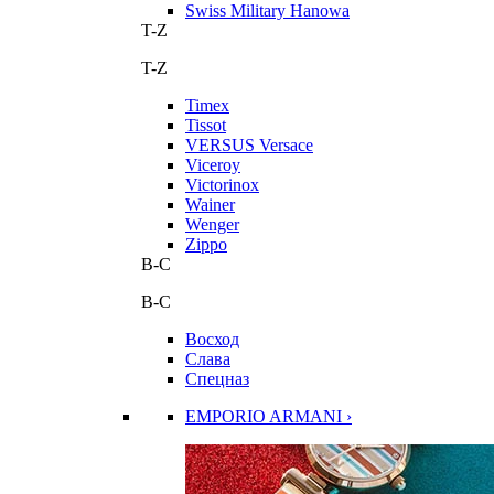
Swiss Military Hanowa
T-Z
T-Z
Timex
Tissot
VERSUS Versace
Viceroy
Victorinox
Wainer
Wenger
Zippo
В-С
В-С
Восход
Слава
Спецназ
EMPORIO ARMANI ›