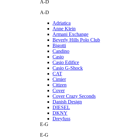
A-D
A-D
Adriatica
Anne Klein
Armani Exchange
Beverly Hills Polo Club
Bigotti
Candino
Casio
Casio Edifice
Casio G-Shock
CAT
Cimier
Citizen
Cover
Cover Crazy Seconds
Danish Design
DIESEL
DKNY
Dreyfuss
E-G
E-G