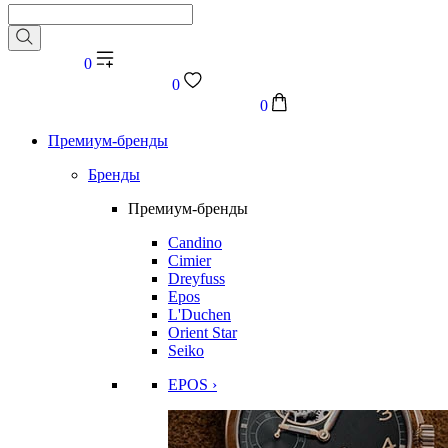
0
0
0
Премиум-бренды
Бренды
Премиум-бренды
Candino
Cimier
Dreyfuss
Epos
L'Duchen
Orient Star
Seiko
EPOS ›