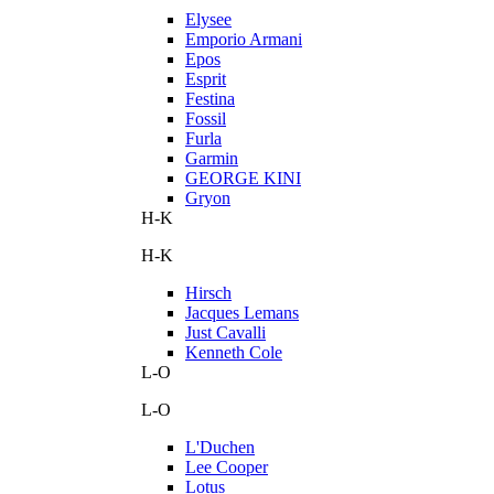
Elysee
Emporio Armani
Epos
Esprit
Festina
Fossil
Furla
Garmin
GEORGE KINI
Gryon
H-K
H-K
Hirsch
Jacques Lemans
Just Cavalli
Kenneth Cole
L-O
L-O
L'Duchen
Lee Cooper
Lotus