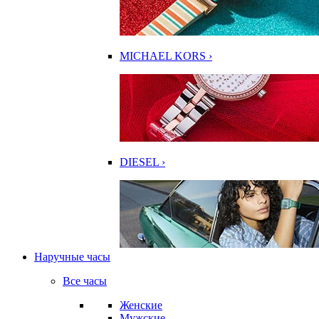
MICHAEL KORS ›
DIESEL ›
Наручные часы
Все часы
Женские
Мужские