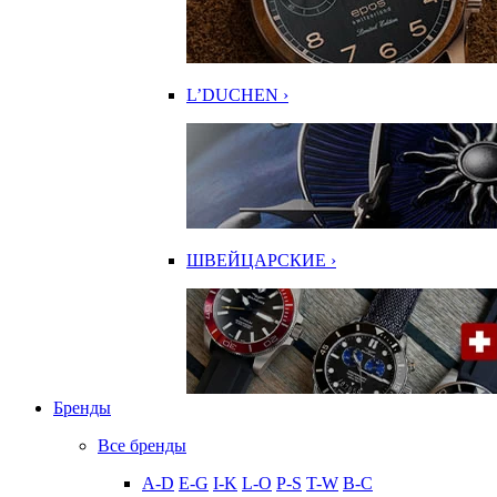
L’DUCHEN ›
ШВЕЙЦАРСКИЕ ›
Бренды
Все бренды
A-D
E-G
I-K
L-O
P-S
T-W
В-С