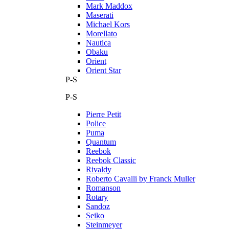
Mark Maddox
Maserati
Michael Kors
Morellato
Nautica
Obaku
Orient
Orient Star
P-S
P-S
Pierre Petit
Police
Puma
Quantum
Reebok
Reebok Classic
Rivaldy
Roberto Cavalli by Franck Muller
Romanson
Rotary
Sandoz
Seiko
Steinmeyer