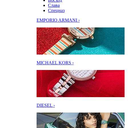
Восход
Слава
Спецназ
EMPORIO ARMANI ›
MICHAEL KORS ›
DIESEL ›