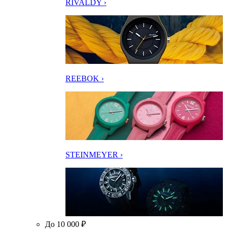
RIVALDY ›
REEBOK ›
STEINMEYER ›
До 10 000 ₽