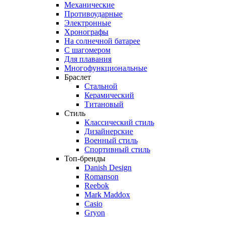
Механические
Противоударные
Электронные
Хронографы
На солнечной батарее
С шагомером
Для плавания
Многофункциональные
Браслет
Стальной
Керамический
Титановый
Стиль
Классический стиль
Дизайнерские
Военный стиль
Спортивный стиль
Топ-бренды
Danish Design
Romanson
Reebok
Mark Maddox
Casio
Gryon