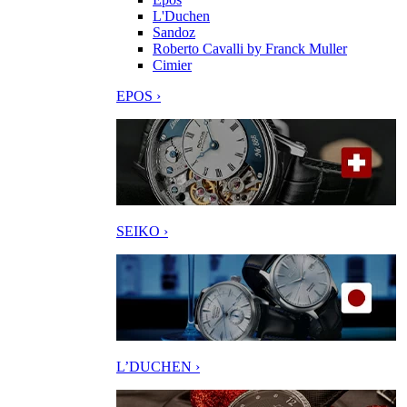
L'Duchen
Sandoz
Roberto Cavalli by Franck Muller
Cimier
EPOS ›
SEIKO ›
L’DUCHEN ›