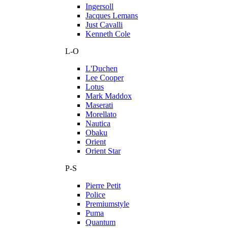
Ingersoll
Jacques Lemans
Just Cavalli
Kenneth Cole
L-O
L'Duchen
Lee Cooper
Lotus
Mark Maddox
Maserati
Morellato
Nautica
Obaku
Orient
Orient Star
P-S
Pierre Petit
Police
Premiumstyle
Puma
Quantum