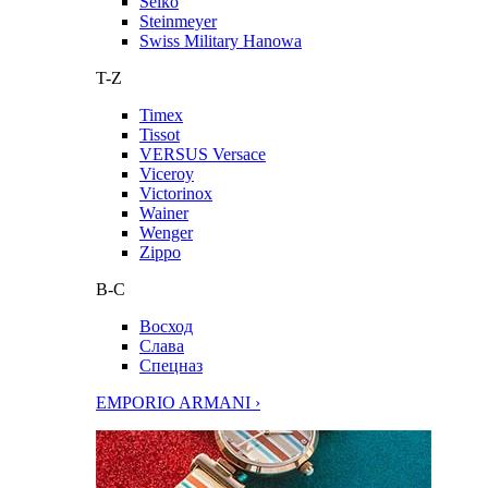
Seiko
Steinmeyer
Swiss Military Hanowa
T-Z
Timex
Tissot
VERSUS Versace
Viceroy
Victorinox
Wainer
Wenger
Zippo
В-С
Восход
Слава
Спецназ
EMPORIO ARMANI ›