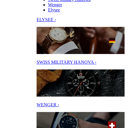
Wenger
Elysee
ELYSEE ›
SWISS MILITARY HANOVA ›
WENGER ›