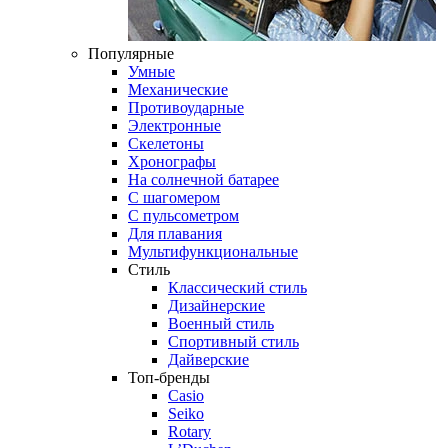
Популярные
Умные
Механические
Противоударные
Электронные
Скелетоны
Хронографы
На солнечной батарее
С шагомером
С пульсометром
Для плавания
Мультифункциональные
Стиль
Классический стиль
Дизайнерские
Военный стиль
Спортивный стиль
Дайверские
Топ-бренды
Casio
Seiko
Rotary