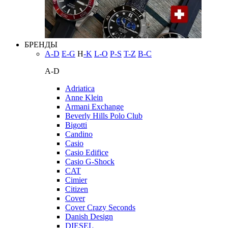
БРЕНДЫ
A-D
E-G
H
-K
L-O
P-S
T-Z
В-С
A-D
Adriatica
Anne Klein
Armani Exchange
Beverly Hills Polo Club
Bigotti
Candino
Casio
Casio Edifice
Casio G-Shock
CAT
Cimier
Citizen
Cover
Cover Crazy Seconds
Danish Design
DIESEL