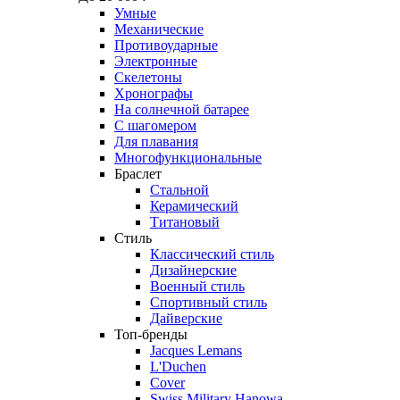
Умные
Механические
Противоударные
Электронные
Скелетоны
Хронографы
На солнечной батарее
С шагомером
Для плавания
Многофункциональные
Браслет
Стальной
Керамический
Титановый
Стиль
Классический стиль
Дизайнерские
Военный стиль
Спортивный стиль
Дайверские
Топ-бренды
Jacques Lemans
L'Duchen
Cover
Swiss Military Hanowa