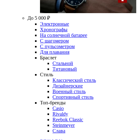
До 5 000 ₽
Электронные
Хронографы
На солнечной батарее
С шагомером
С пульсометром
Для плавания
Браслет
Стальной
Титановый
Стиль
Классический стиль
Дизайнерские
Военный стиль
Спортивный стиль
Топ-бренды
Casio
Rivaldy
Reebok Classic
Steinmeyer
Слава