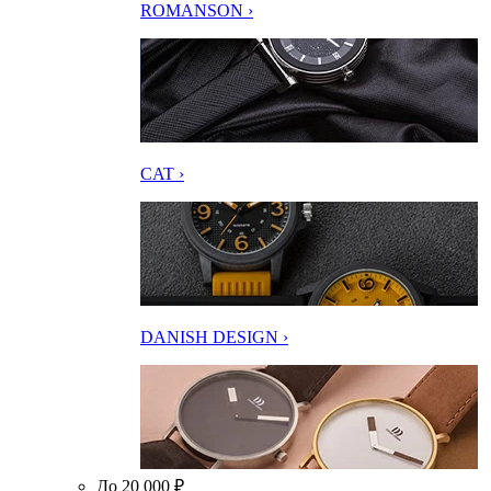
ROMANSON ›
CAT ›
DANISH DESIGN ›
До 20 000 ₽