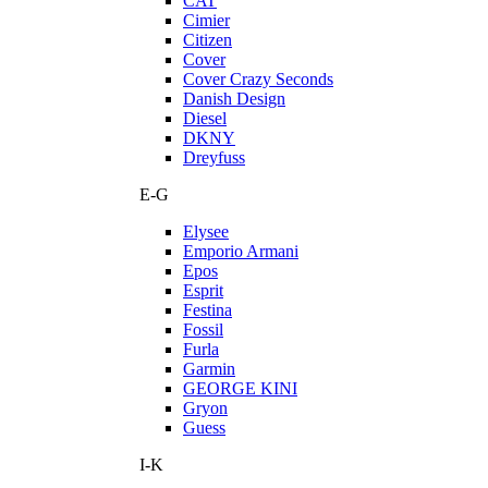
CAT
Cimier
Citizen
Cover
Cover Crazy Seconds
Danish Design
Diesel
DKNY
Dreyfuss
E-G
Elysee
Emporio Armani
Epos
Esprit
Festina
Fossil
Furla
Garmin
GEORGE KINI
Gryon
Guess
I-K