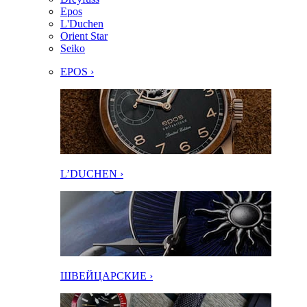
Epos
L'Duchen
Orient Star
Seiko
EPOS ›
L’DUCHEN ›
ШВЕЙЦАРСКИЕ ›