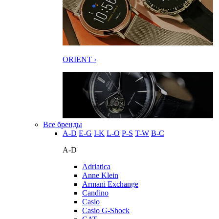
ORIENT ›
Все бренды
A-D
E-G
I-K
L-O
P-S
T-W
В-С
A-D
Adriatica
Anne Klein
Armani Exchange
Candino
Casio
Casio G-Shock