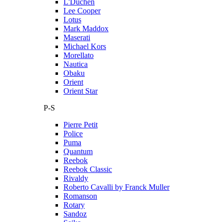
L'Duchen
Lee Cooper
Lotus
Mark Maddox
Maserati
Michael Kors
Morellato
Nautica
Obaku
Orient
Orient Star
P-S
Pierre Petit
Police
Puma
Quantum
Reebok
Reebok Classic
Rivaldy
Roberto Cavalli by Franck Muller
Romanson
Rotary
Sandoz