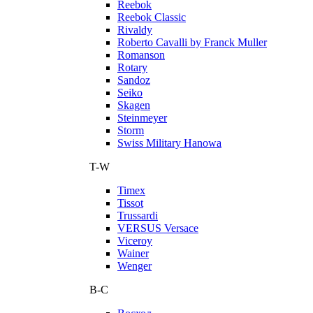
Reebok
Reebok Classic
Rivaldy
Roberto Cavalli by Franck Muller
Romanson
Rotary
Sandoz
Seiko
Skagen
Steinmeyer
Storm
Swiss Military Hanowa
T-W
Timex
Tissot
Trussardi
VERSUS Versace
Viceroy
Wainer
Wenger
В-С