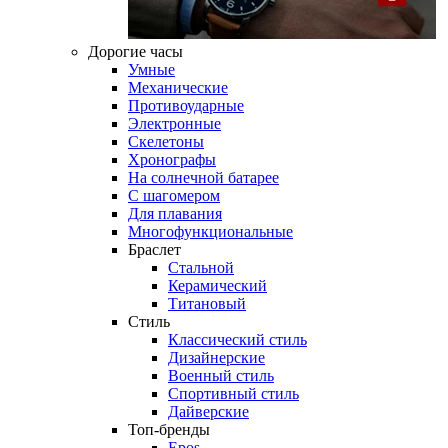
Дорогие часы
Умные
Механические
Противоударные
Электронные
Скелетоны
Хронографы
На солнечной батарее
С шагомером
Для плавания
Многофункциональные
Браслет
Стальной
Керамический
Титановый
Стиль
Классический стиль
Дизайнерские
Военный стиль
Спортивный стиль
Дайверские
Топ-бренды
Epos