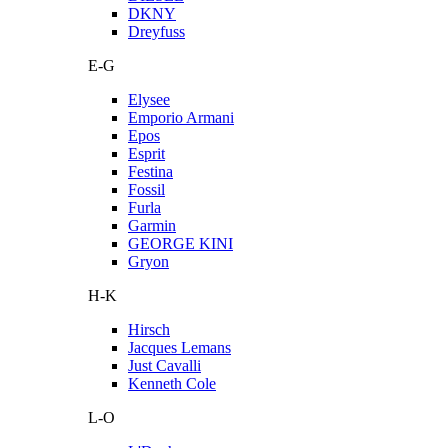
DKNY
Dreyfuss
E-G
Elysee
Emporio Armani
Epos
Esprit
Festina
Fossil
Furla
Garmin
GEORGE KINI
Gryon
H-K
Hirsch
Jacques Lemans
Just Cavalli
Kenneth Cole
L-O