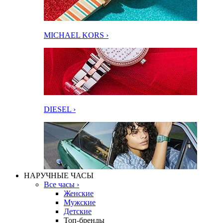
MICHAEL KORS ›
DIESEL ›
НАРУЧНЫЕ ЧАСЫ
Все часы ›
Женские
Мужские
Детские
Топ-бренды