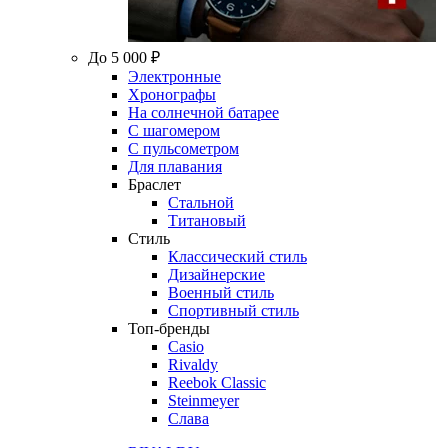
До 5 000 ₽
Электронные
Хронографы
На солнечной батарее
С шагомером
С пульсометром
Для плавания
Браслет
Стальной
Титановый
Стиль
Классический стиль
Дизайнерские
Военный стиль
Спортивный стиль
Топ-бренды
Casio
Rivaldy
Reebok Classic
Steinmeyer
Слава