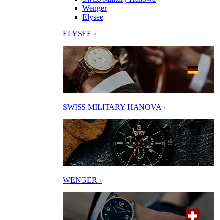
Wenger
Elysee
ELYSEE ›
SWISS MILITARY HANOVA ›
WENGER ›