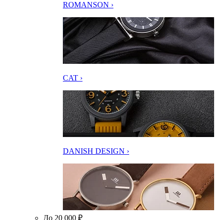
ROMANSON ›
CAT ›
DANISH DESIGN ›
До 20 000 ₽