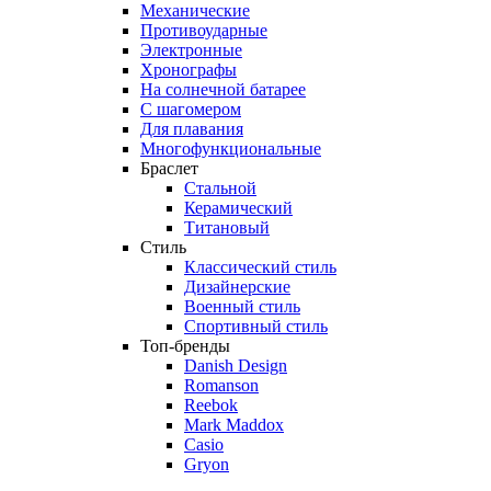
Механические
Противоударные
Электронные
Хронографы
На солнечной батарее
С шагомером
Для плавания
Многофункциональные
Браслет
Стальной
Керамический
Титановый
Стиль
Классический стиль
Дизайнерские
Военный стиль
Спортивный стиль
Топ-бренды
Danish Design
Romanson
Reebok
Mark Maddox
Casio
Gryon