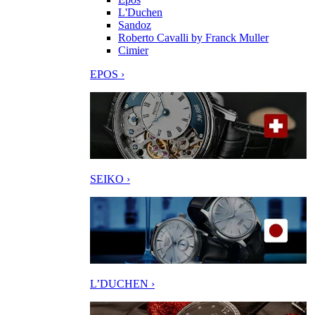
L'Duchen
Sandoz
Roberto Cavalli by Franck Muller
Cimier
EPOS ›
SEIKO ›
L’DUCHEN ›