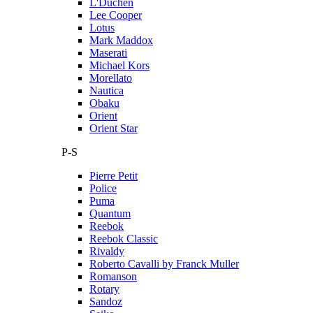
L'Duchen
Lee Cooper
Lotus
Mark Maddox
Maserati
Michael Kors
Morellato
Nautica
Obaku
Orient
Orient Star
P-S
Pierre Petit
Police
Puma
Quantum
Reebok
Reebok Classic
Rivaldy
Roberto Cavalli by Franck Muller
Romanson
Rotary
Sandoz