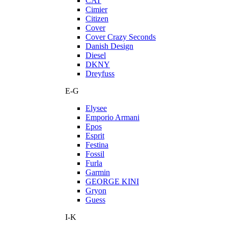
CAT
Cimier
Citizen
Cover
Cover Crazy Seconds
Danish Design
Diesel
DKNY
Dreyfuss
E-G
Elysee
Emporio Armani
Epos
Esprit
Festina
Fossil
Furla
Garmin
GEORGE KINI
Gryon
Guess
I-K