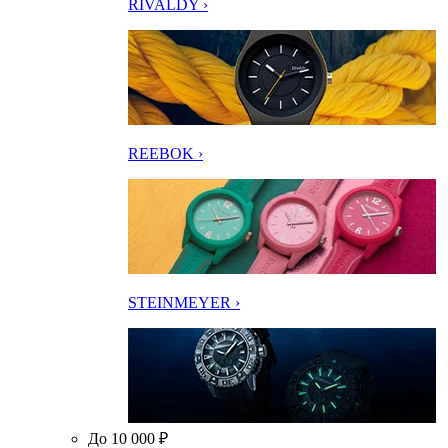
RIVALDY ›
REEBOK ›
STEINMEYER ›
До 10 000 ₽