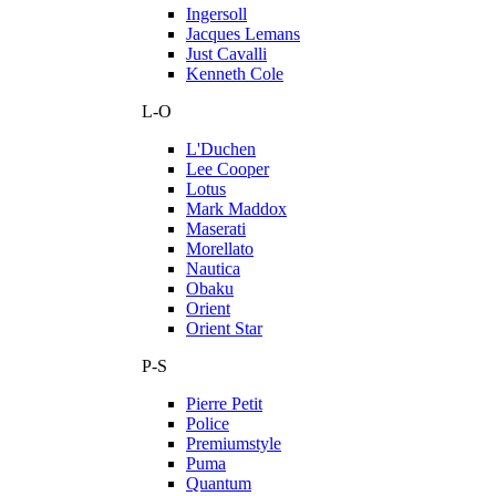
Ingersoll
Jacques Lemans
Just Cavalli
Kenneth Cole
L-O
L'Duchen
Lee Cooper
Lotus
Mark Maddox
Maserati
Morellato
Nautica
Obaku
Orient
Orient Star
P-S
Pierre Petit
Police
Premiumstyle
Puma
Quantum