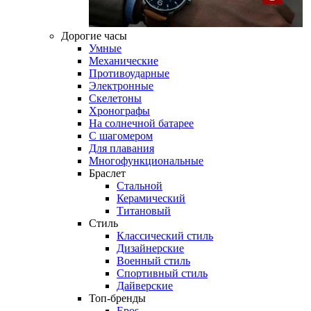
Дорогие часы
Умные
Механические
Противоударные
Электронные
Скелетоны
Хронографы
На солнечной батарее
С шагомером
Для плавания
Многофункциональные
Браслет
Стальной
Керамический
Титановый
Стиль
Классический стиль
Дизайнерские
Военный стиль
Спортивный стиль
Дайверские
Топ-бренды
Epos