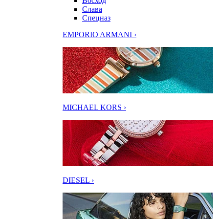
Восход
Слава
Спецназ
EMPORIO ARMANI ›
MICHAEL KORS ›
DIESEL ›