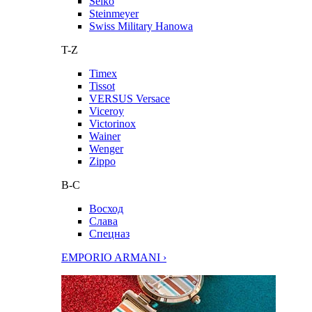
Seiko
Steinmeyer
Swiss Military Hanowa
T-Z
Timex
Tissot
VERSUS Versace
Viceroy
Victorinox
Wainer
Wenger
Zippo
В-С
Восход
Слава
Спецназ
EMPORIO ARMANI ›