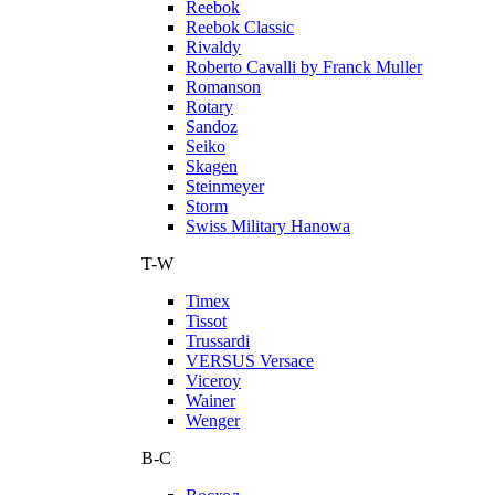
Reebok
Reebok Classic
Rivaldy
Roberto Cavalli by Franck Muller
Romanson
Rotary
Sandoz
Seiko
Skagen
Steinmeyer
Storm
Swiss Military Hanowa
T-W
Timex
Tissot
Trussardi
VERSUS Versace
Viceroy
Wainer
Wenger
В-С