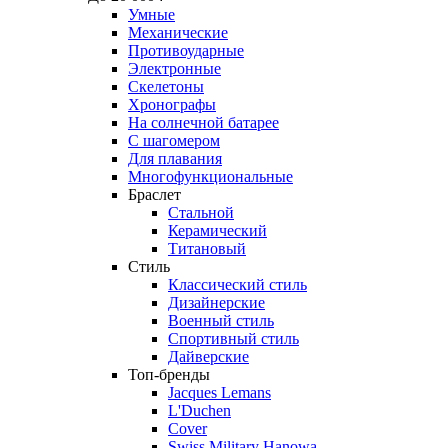
Умные
Механические
Противоударные
Электронные
Скелетоны
Хронографы
На солнечной батарее
С шагомером
Для плавания
Многофункциональные
Браслет
Стальной
Керамический
Титановый
Стиль
Классический стиль
Дизайнерские
Военный стиль
Спортивный стиль
Дайверские
Топ-бренды
Jacques Lemans
L'Duchen
Cover
Swiss Military Hanowa