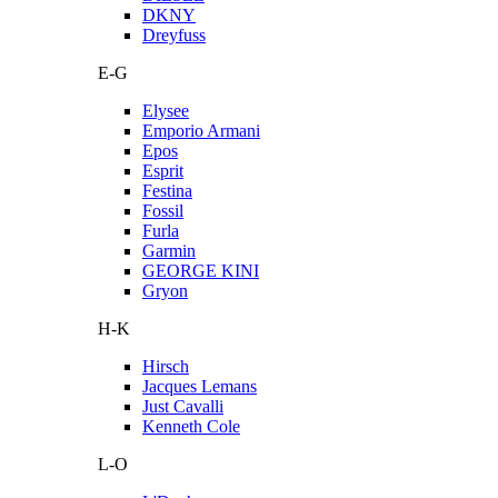
DKNY
Dreyfuss
E-G
Elysee
Emporio Armani
Epos
Esprit
Festina
Fossil
Furla
Garmin
GEORGE KINI
Gryon
H-K
Hirsch
Jacques Lemans
Just Cavalli
Kenneth Cole
L-O