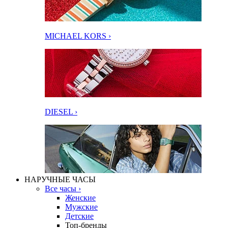
MICHAEL KORS ›
DIESEL ›
НАРУЧНЫЕ ЧАСЫ
Все часы ›
Женские
Мужские
Детские
Топ-бренды