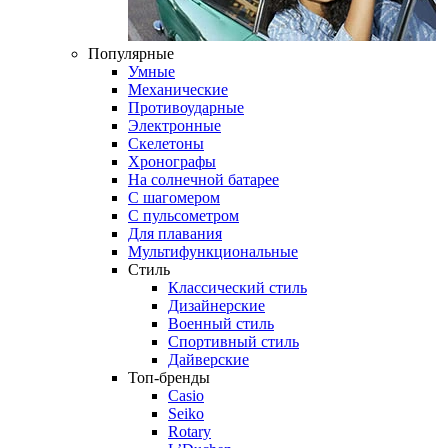
Популярные
Умные
Механические
Противоударные
Электронные
Скелетоны
Хронографы
На солнечной батарее
С шагомером
С пульсометром
Для плавания
Мультифункциональные
Стиль
Классический стиль
Дизайнерские
Военный стиль
Спортивный стиль
Дайверские
Топ-бренды
Casio
Seiko
Rotary