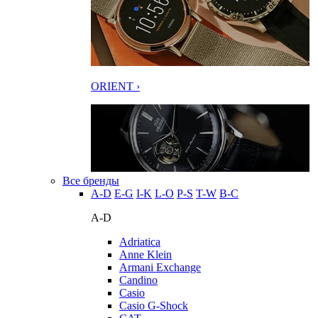
ORIENT ›
Все бренды
A-D
E-G
I-K
L-O
P-S
T-W
В-С
A-D
Adriatica
Anne Klein
Armani Exchange
Candino
Casio
Casio G-Shock