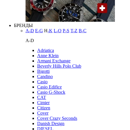
БРЕНДЫ
A-D
E-G
H
-K
L-O
P-S
T-Z
В-С
A-D
Adriatica
Anne Klein
Armani Exchange
Beverly Hills Polo Club
Bigotti
Candino
Casio
Casio Edifice
Casio G-Shock
CAT
Cimier
Citizen
Cover
Cover Crazy Seconds
Danish Design
DIESEL