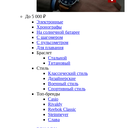
До 5 000 ₽
Электронные
Хронографы
На солнечной батарее
С шагомером
С пульсометром
Для плавания
Браслет
Стальной
Титановый
Стиль
Классический стиль
Дизайнерские
Военный стиль
Спортивный стиль
Топ-бренды
Casio
Rivaldy
Reebok Classic
Steinmeyer
Слава