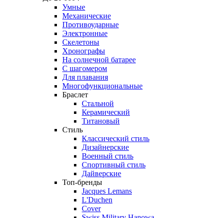
Умные
Механические
Противоударные
Электронные
Скелетоны
Хронографы
На солнечной батарее
С шагомером
Для плавания
Многофункциональные
Браслет
Стальной
Керамический
Титановый
Стиль
Классический стиль
Дизайнерские
Военный стиль
Спортивный стиль
Дайверские
Топ-бренды
Jacques Lemans
L'Duchen
Cover
Swiss Military Hanowa