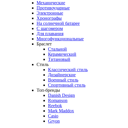
Механические
Противоударные
Электронные
Хронографы
На солнечной батарее
С шагомером
Для плавания
Многофункциональные
Браслет
Стальной
Керамический
Титановый
Стиль
Классический стиль
Дизайнерские
Военный стиль
Спортивный стиль
Топ-бренды
Danish Design
Romanson
Reebok
Mark Maddox
Casio
Gryon