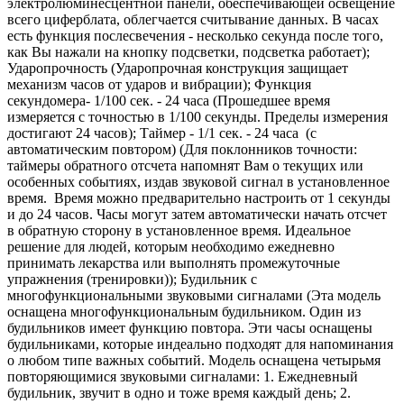
электролюминесцентной панели, обеспечивающей освещение
всего циферблата, облегчается считывание данных. В часах
есть функция послесвечения - несколько секунда после того,
как Вы нажали на кнопку подсветки, подсветка работает);
Ударопрочность (Ударопрочная конструкция защищает
механизм часов от ударов и вибрации); Функция
секундомера- 1/100 сек. - 24 часа (Прошедшее время
измеряется с точностью в 1/100 секунды. Пределы измерения
достигают 24 часов); Таймер - 1/1 сек. - 24 часа (с
автоматическим повтором) (Для поклонников точности:
таймеры обратного отсчета напомнят Вам о текущих или
особенных событиях, издав звуковой сигнал в установленное
время. Время можно предварительно настроить от 1 секунды
и до 24 часов. Часы могут затем автоматически начать отсчет
в обратную сторону в установленное время. Идеальное
решение для людей, которым необходимо ежедневно
принимать лекарства или выполнять промежуточные
упражнения (тренировки)); Будильник с
многофункциональными звуковыми сигналами (Эта модель
оснащена многофункциональным будильником. Один из
будильников имеет функцию повтора. Эти часы оснащены
будильниками, которые индеально подходят для напоминания
о любом типе важных событий. Модель оснащена четырьмя
повторяющимися звуковыми сигналами: 1. Ежедневный
будильник, звучит в одно и тоже время каждый день; 2.