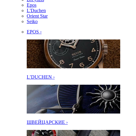
Epos
L'Duchen
Orient Star
Seiko
EPOS ›
L’DUCHEN ›
ШВЕЙЦАРСКИЕ ›