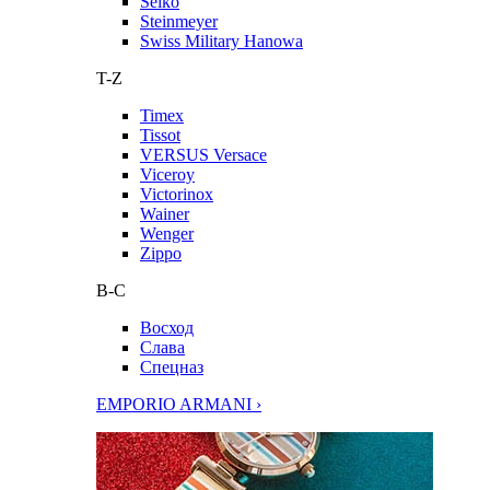
Seiko
Steinmeyer
Swiss Military Hanowa
T-Z
Timex
Tissot
VERSUS Versace
Viceroy
Victorinox
Wainer
Wenger
Zippo
В-С
Восход
Слава
Спецназ
EMPORIO ARMANI ›