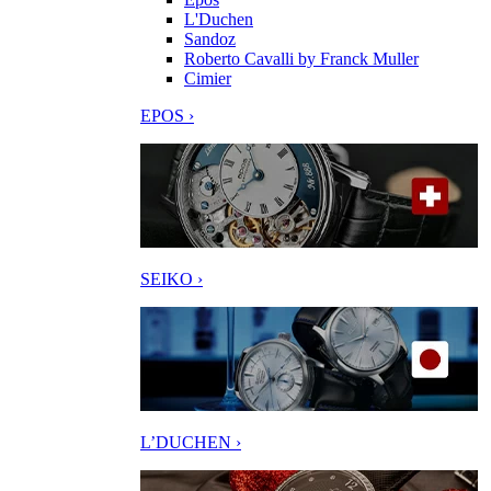
L'Duchen
Sandoz
Roberto Cavalli by Franck Muller
Cimier
EPOS ›
SEIKO ›
L’DUCHEN ›