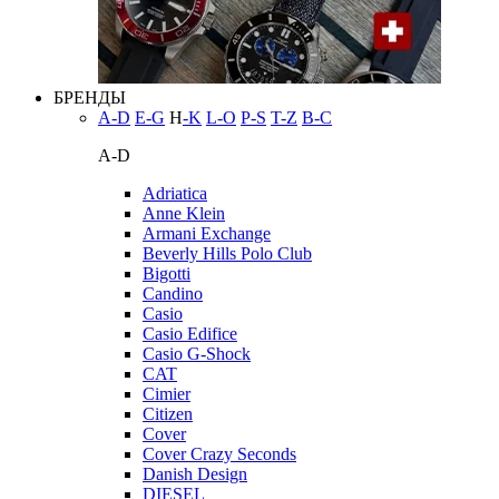
БРЕНДЫ
A-D
E-G
H
-K
L-O
P-S
T-Z
В-С
A-D
Adriatica
Anne Klein
Armani Exchange
Beverly Hills Polo Club
Bigotti
Candino
Casio
Casio Edifice
Casio G-Shock
CAT
Cimier
Citizen
Cover
Cover Crazy Seconds
Danish Design
DIESEL