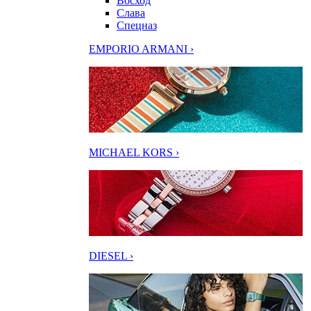
Восход
Слава
Спецназ
EMPORIO ARMANI ›
MICHAEL KORS ›
DIESEL ›