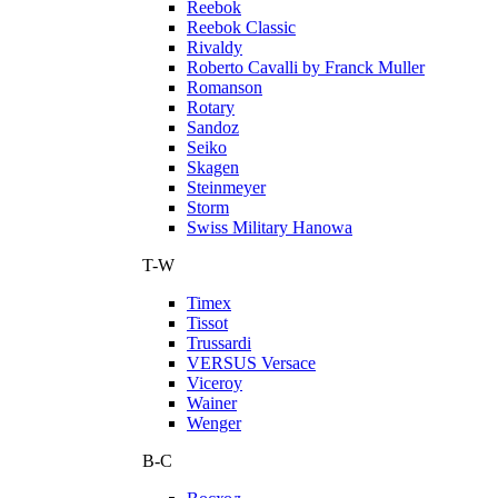
Reebok
Reebok Classic
Rivaldy
Roberto Cavalli by Franck Muller
Romanson
Rotary
Sandoz
Seiko
Skagen
Steinmeyer
Storm
Swiss Military Hanowa
T-W
Timex
Tissot
Trussardi
VERSUS Versace
Viceroy
Wainer
Wenger
В-С