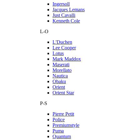
Ingersoll
Jacques Lemans
Just Cavalli
Kenneth Cole
L-O
L'Duchen
Lee Cooper
Lotus
Mark Maddox
Maserati
Morellato
Nautica
Obaku
Orient
Orient Star
P-S
Pierre Petit
Police
Premiumstyle
Puma
Quantum