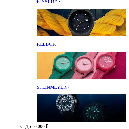
RIVALDY ›
REEBOK ›
STEINMEYER ›
До 10 000 ₽