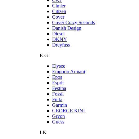
CAT
Cimier
Citizen
Cover
Cover Crazy Seconds
Danish Design
Diesel
DKNY
Dreyfuss
E-G
Elysee
Emporio Armani
Epos
Esprit
Festina
Fossil
Furla
Garmin
GEORGE KINI
Gryon
Guess
I-K