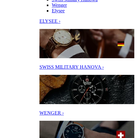
Wenger
Elysee
ELYSEE ›
SWISS MILITARY HANOVA ›
WENGER ›