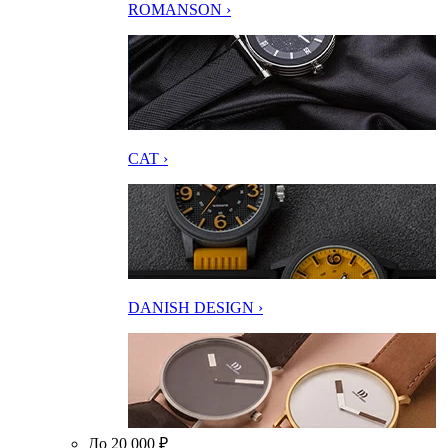
ROMANSON ›
CAT ›
DANISH DESIGN ›
До 20 000 ₽