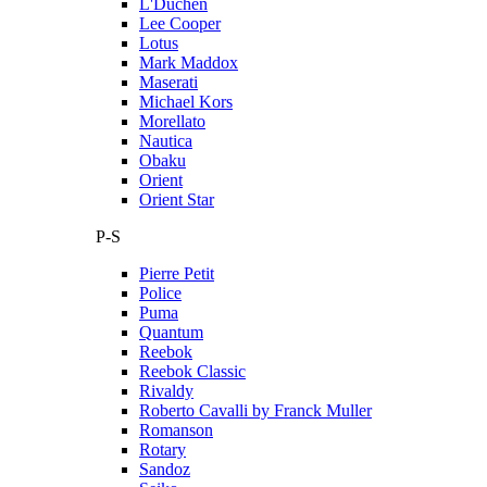
L'Duchen
Lee Cooper
Lotus
Mark Maddox
Maserati
Michael Kors
Morellato
Nautica
Obaku
Orient
Orient Star
P-S
Pierre Petit
Police
Puma
Quantum
Reebok
Reebok Classic
Rivaldy
Roberto Cavalli by Franck Muller
Romanson
Rotary
Sandoz