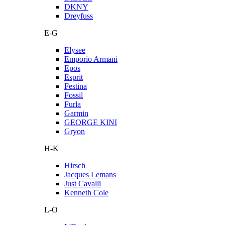
DKNY
Dreyfuss
E-G
Elysee
Emporio Armani
Epos
Esprit
Festina
Fossil
Furla
Garmin
GEORGE KINI
Gryon
H-K
Hirsch
Jacques Lemans
Just Cavalli
Kenneth Cole
L-O