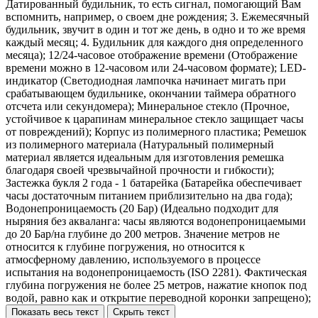
Датированный будильник, то есть сигнал, помогающий Вам
вспомнить, например, о своем дне рождения; 3. Ежемесячный
будильник, звучит в один и тот же день, в одно и то же время
каждый месяц; 4. Будильник для каждого дня определенного
месяца); 12/24-часовое отображение времени (Отображение
времени можно в 12-часовом или 24-часовом формате); LED-
индикатор (Светодиодная лампочка начинает мигать при
срабатывающем будильнике, окончании таймера обратного
отсчета или секундомера); Минеральное стекло (Прочное,
устойчивое к царапинам минеральное стекло защищает часы
от повреждений); Корпус из полимерного пластика; Ремешок
из полимерного материала (Натуральный полимерный
материал является идеальным для изготовления ремешка
благодаря своей чрезвычайной прочности и гибкости);
Застежка букля 2 года - 1 батарейка (Батарейка обеспечивает
часы достаточным питанием приблизительно на два года);
Водонепроницаемость (20 Бар) (Идеально подходит для
ныряния без акваланга: часы являются водонепроницаемыми
до 20 Бар/на глубине до 200 метров. Значение метров не
относится к глубине погружения, но относится к
атмосферному давлению, используемого в процессе
испытания на водонепроницаемость (ISO 2281). Фактическая
глубина погружения не более 25 метров, нажатие кнопок под
водой, равно как и открытие переводной коронки запрещено);
Показать весь текст
Скрыть текст