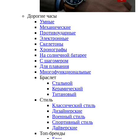
Дорогие часы
Умные
Механические
Противоударные
Электронные
Скелетоны
Хронографы
На солнечной батарее
С шагомером
Для плавания
Многофункциональные
Браслет
Стальной
Керамический
Титановый
Стиль
Классический стиль
Дизайнерские
Военный стиль
Спортивный стиль
Дайверские
Топ-бренды
Epos