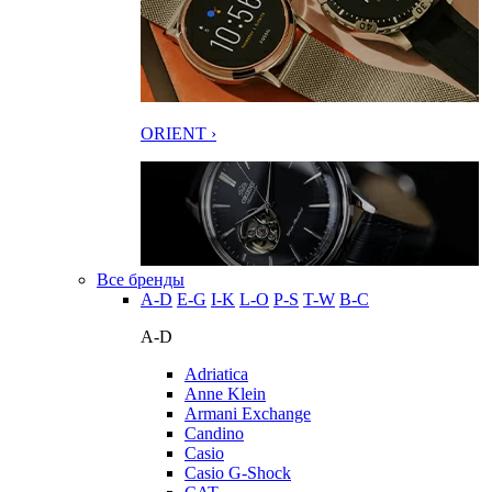
ORIENT ›
Все бренды
A-D
E-G
I-K
L-O
P-S
T-W
В-С
A-D
Adriatica
Anne Klein
Armani Exchange
Candino
Casio
Casio G-Shock