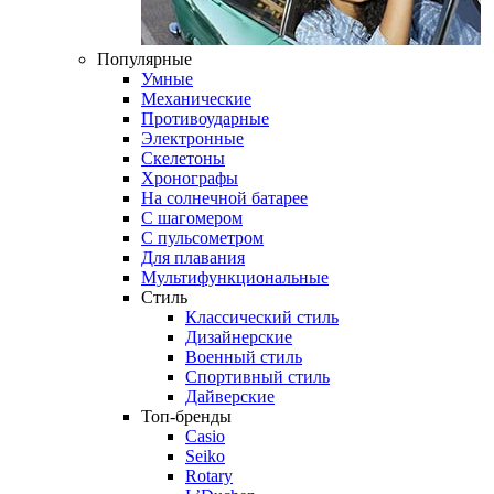
Популярные
Умные
Механические
Противоударные
Электронные
Скелетоны
Хронографы
На солнечной батарее
С шагомером
С пульсометром
Для плавания
Мультифункциональные
Стиль
Классический стиль
Дизайнерские
Военный стиль
Спортивный стиль
Дайверские
Топ-бренды
Casio
Seiko
Rotary