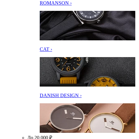
ROMANSON ›
CAT ›
DANISH DESIGN ›
До 20 000 ₽