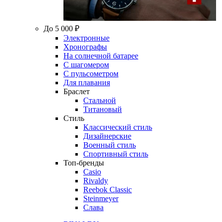
До 5 000 ₽
Электронные
Хронографы
На солнечной батарее
С шагомером
С пульсометром
Для плавания
Браслет
Стальной
Титановый
Стиль
Классический стиль
Дизайнерские
Военный стиль
Спортивный стиль
Топ-бренды
Casio
Rivaldy
Reebok Classic
Steinmeyer
Слава