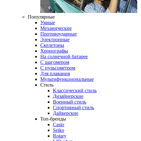
Популярные
Умные
Механические
Противоударные
Электронные
Скелетоны
Хронографы
На солнечной батарее
С шагомером
С пульсометром
Для плавания
Мультифункциональные
Стиль
Классический стиль
Дизайнерские
Военный стиль
Спортивный стиль
Дайверские
Топ-бренды
Casio
Seiko
Rotary