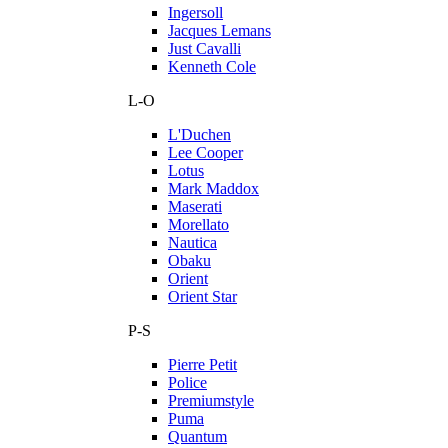
Ingersoll
Jacques Lemans
Just Cavalli
Kenneth Cole
L-O
L'Duchen
Lee Cooper
Lotus
Mark Maddox
Maserati
Morellato
Nautica
Obaku
Orient
Orient Star
P-S
Pierre Petit
Police
Premiumstyle
Puma
Quantum