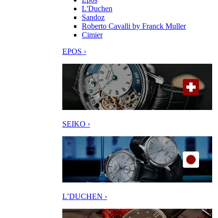
L'Duchen
Sandoz
Roberto Cavalli by Franck Muller
Cimier
EPOS ›
SEIKO ›
L’DUCHEN ›