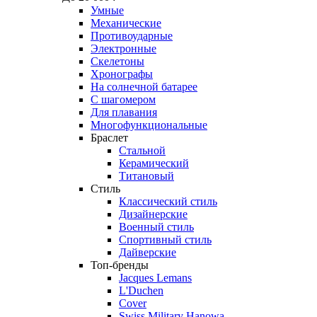
Умные
Механические
Противоударные
Электронные
Скелетоны
Хронографы
На солнечной батарее
С шагомером
Для плавания
Многофункциональные
Браслет
Стальной
Керамический
Титановый
Стиль
Классический стиль
Дизайнерские
Военный стиль
Спортивный стиль
Дайверские
Топ-бренды
Jacques Lemans
L'Duchen
Cover
Swiss Military Hanowa