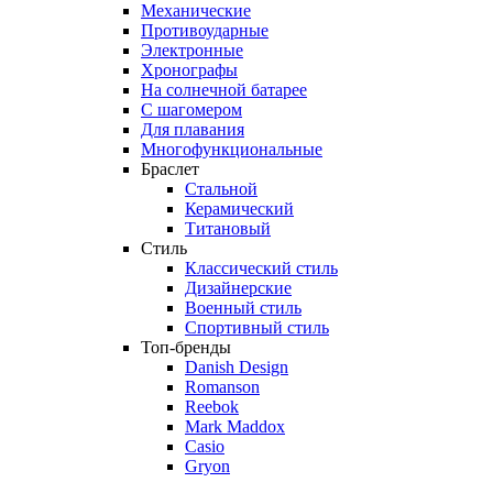
Механические
Противоударные
Электронные
Хронографы
На солнечной батарее
С шагомером
Для плавания
Многофункциональные
Браслет
Стальной
Керамический
Титановый
Стиль
Классический стиль
Дизайнерские
Военный стиль
Спортивный стиль
Топ-бренды
Danish Design
Romanson
Reebok
Mark Maddox
Casio
Gryon