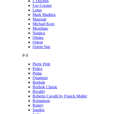
L'Duchen
Lee Cooper
Lotus
Mark Maddox
Maserati
Michael Kors
Morellato
Nautica
Obaku
Orient
Orient Star
P-S
Pierre Petit
Police
Puma
Quantum
Reebok
Reebok Classic
Rivaldy
Roberto Cavalli by Franck Muller
Romanson
Rotary
Sandoz