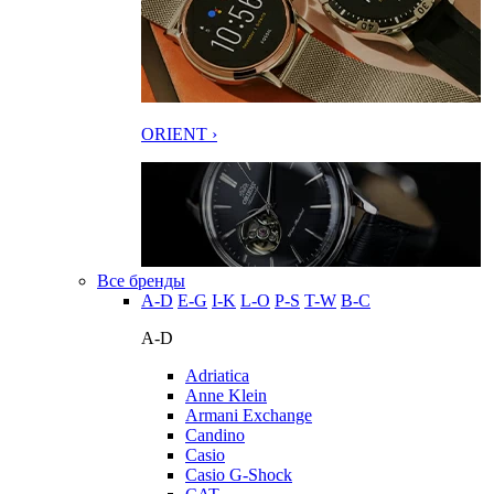
ORIENT ›
Все бренды
A-D
E-G
I-K
L-O
P-S
T-W
В-С
A-D
Adriatica
Anne Klein
Armani Exchange
Candino
Casio
Casio G-Shock