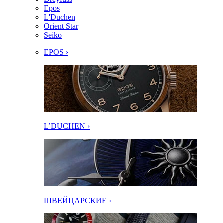
Epos
L'Duchen
Orient Star
Seiko
EPOS ›
L’DUCHEN ›
ШВЕЙЦАРСКИЕ ›