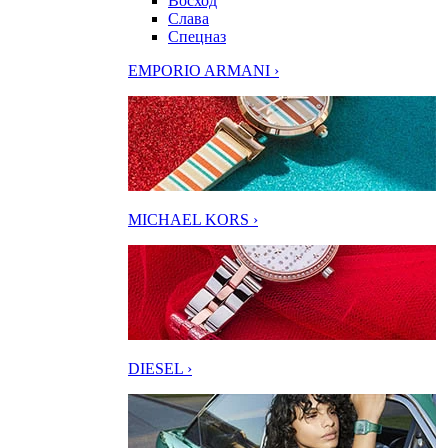
Восход
Слава
Спецназ
EMPORIO ARMANI ›
MICHAEL KORS ›
DIESEL ›