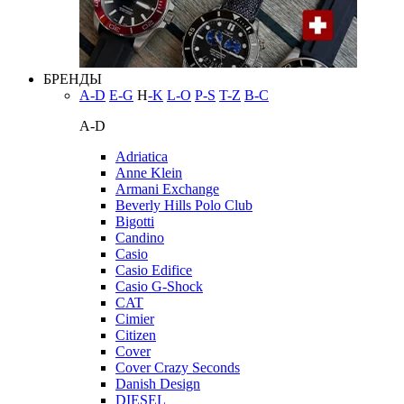
БРЕНДЫ
A-D
E-G
H
-K
L-O
P-S
T-Z
В-С
A-D
Adriatica
Anne Klein
Armani Exchange
Beverly Hills Polo Club
Bigotti
Candino
Casio
Casio Edifice
Casio G-Shock
CAT
Cimier
Citizen
Cover
Cover Crazy Seconds
Danish Design
DIESEL