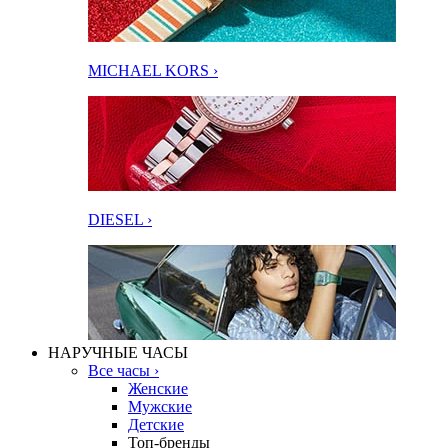
MICHAEL KORS ›
DIESEL ›
НАРУЧНЫЕ ЧАСЫ
Все часы ›
Женские
Мужские
Детские
Топ-бренды