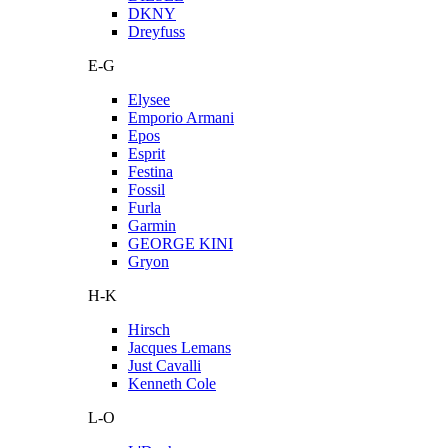
DKNY
Dreyfuss
E-G
Elysee
Emporio Armani
Epos
Esprit
Festina
Fossil
Furla
Garmin
GEORGE KINI
Gryon
H-K
Hirsch
Jacques Lemans
Just Cavalli
Kenneth Cole
L-O