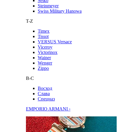
Seiko
Steinmeyer
Swiss Military Hanowa
T-Z
Timex
Tissot
VERSUS Versace
Viceroy
Victorinox
Wainer
Wenger
Zippo
В-С
Восход
Слава
Спецназ
EMPORIO ARMANI ›