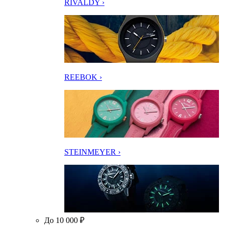
RIVALDY ›
REEBOK ›
STEINMEYER ›
До 10 000 ₽