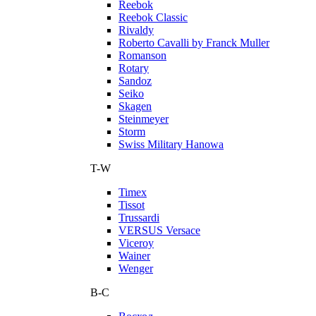
Reebok
Reebok Classic
Rivaldy
Roberto Cavalli by Franck Muller
Romanson
Rotary
Sandoz
Seiko
Skagen
Steinmeyer
Storm
Swiss Military Hanowa
T-W
Timex
Tissot
Trussardi
VERSUS Versace
Viceroy
Wainer
Wenger
В-С