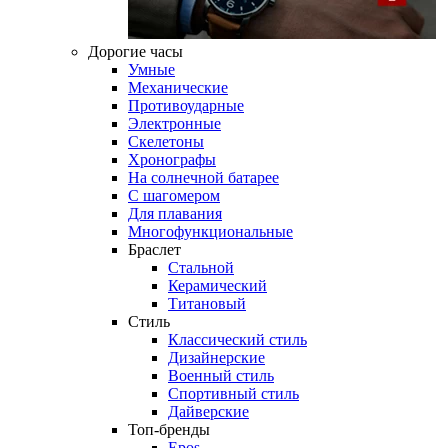
Дорогие часы
Умные
Механические
Противоударные
Электронные
Скелетоны
Хронографы
На солнечной батарее
С шагомером
Для плавания
Многофункциональные
Браслет
Стальной
Керамический
Титановый
Стиль
Классический стиль
Дизайнерские
Военный стиль
Спортивный стиль
Дайверские
Топ-бренды
Epos