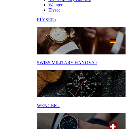
Wenger
Elysee
ELYSEE ›
SWISS MILITARY HANOVA ›
WENGER ›