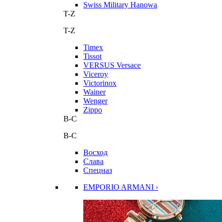
Swiss Military Hanowa
T-Z
T-Z
Timex
Tissot
VERSUS Versace
Viceroy
Victorinox
Wainer
Wenger
Zippo
В-С
В-С
Восход
Слава
Спецназ
EMPORIO ARMANI ›