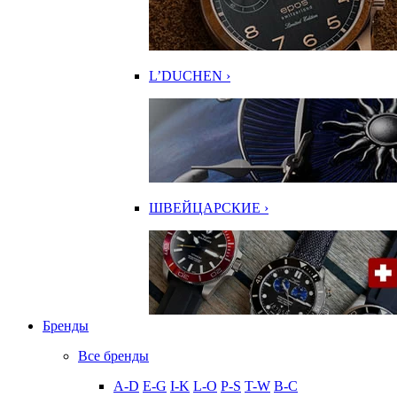
L’DUCHEN ›
ШВЕЙЦАРСКИЕ ›
Бренды
Все бренды
A-D
E-G
I-K
L-O
P-S
T-W
В-С