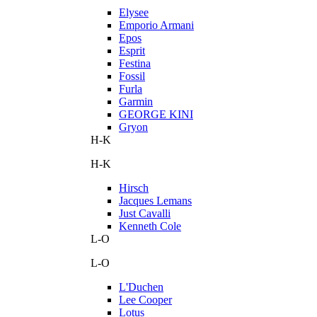
Elysee
Emporio Armani
Epos
Esprit
Festina
Fossil
Furla
Garmin
GEORGE KINI
Gryon
H-K
H-K
Hirsch
Jacques Lemans
Just Cavalli
Kenneth Cole
L-O
L-O
L'Duchen
Lee Cooper
Lotus