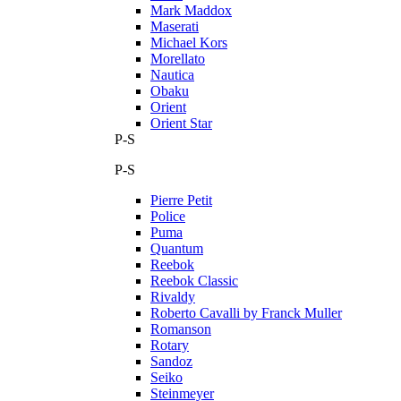
Mark Maddox
Maserati
Michael Kors
Morellato
Nautica
Obaku
Orient
Orient Star
P-S
P-S
Pierre Petit
Police
Puma
Quantum
Reebok
Reebok Classic
Rivaldy
Roberto Cavalli by Franck Muller
Romanson
Rotary
Sandoz
Seiko
Steinmeyer