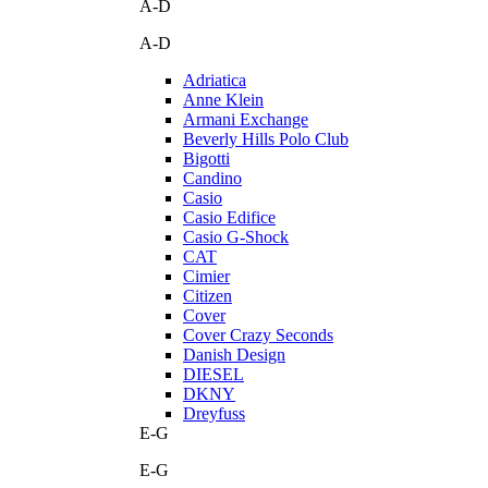
A-D
A-D
Adriatica
Anne Klein
Armani Exchange
Beverly Hills Polo Club
Bigotti
Candino
Casio
Casio Edifice
Casio G-Shock
CAT
Cimier
Citizen
Cover
Cover Crazy Seconds
Danish Design
DIESEL
DKNY
Dreyfuss
E-G
E-G