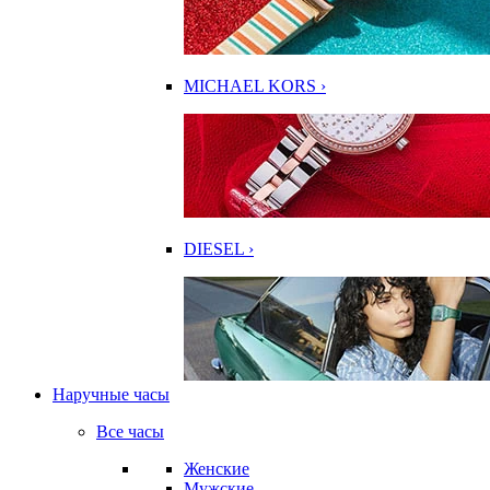
MICHAEL KORS ›
DIESEL ›
Наручные часы
Все часы
Женские
Мужские