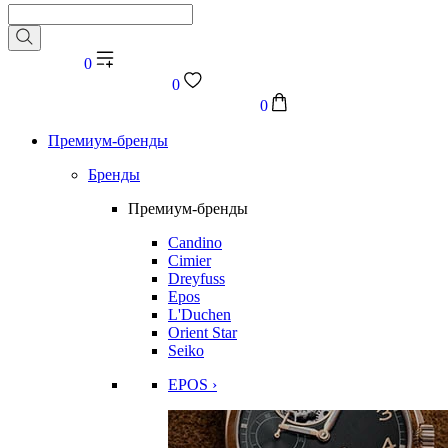
0
0
0
Премиум-бренды
Бренды
Премиум-бренды
Candino
Cimier
Dreyfuss
Epos
L'Duchen
Orient Star
Seiko
EPOS ›