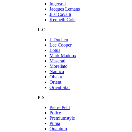
Ingersoll
Jacques Lemans
Just Cavalli
Kenneth Cole
L-O
L'Duchen
Lee Cooper
Lotus
Mark Maddox
Maserati
Morellato
Nautica
Obaku
Orient
Orient Star
P-S
Pierre Petit
Police
Premiumstyle
Puma
Quantum