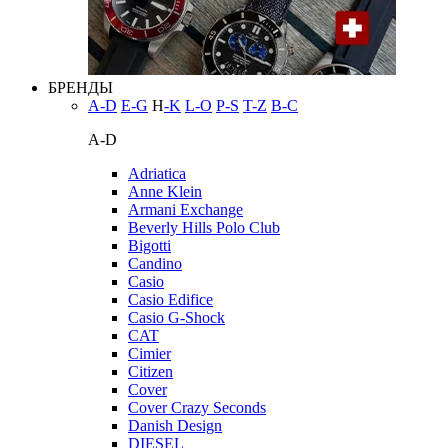
БРЕНДЫ
A-D
E-G
H
-K
L-O
P-S
T-Z
В-С
A-D
Adriatica
Anne Klein
Armani Exchange
Beverly Hills Polo Club
Bigotti
Candino
Casio
Casio Edifice
Casio G-Shock
CAT
Cimier
Citizen
Cover
Cover Crazy Seconds
Danish Design
DIESEL