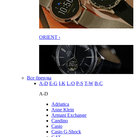
ORIENT ›
Все бренды
A-D
E-G
I-K
L-O
P-S
T-W
В-С
A-D
Adriatica
Anne Klein
Armani Exchange
Candino
Casio
Casio G-Shock