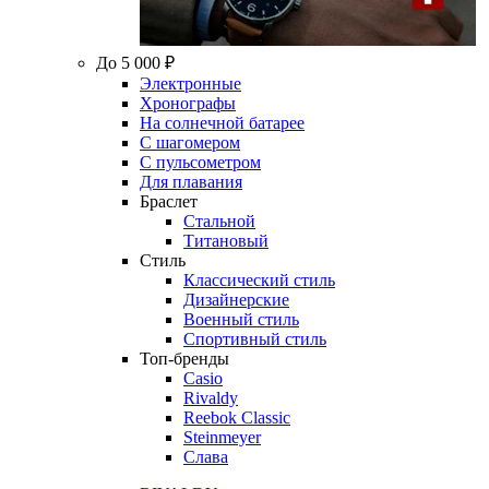
До 5 000 ₽
Электронные
Хронографы
На солнечной батарее
С шагомером
С пульсометром
Для плавания
Браслет
Стальной
Титановый
Стиль
Классический стиль
Дизайнерские
Военный стиль
Спортивный стиль
Топ-бренды
Casio
Rivaldy
Reebok Classic
Steinmeyer
Слава