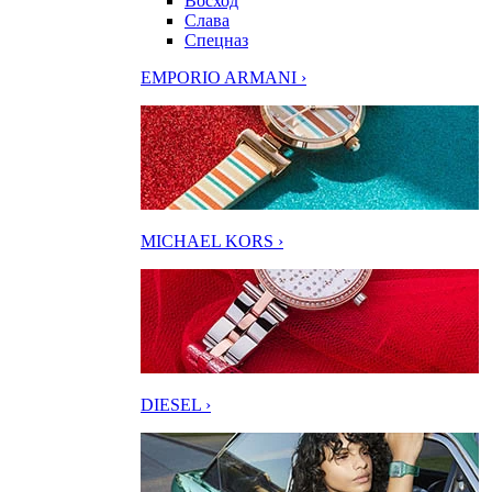
Восход
Слава
Спецназ
EMPORIO ARMANI ›
MICHAEL KORS ›
DIESEL ›