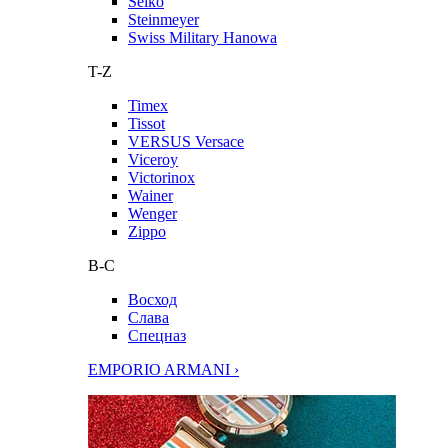
Seiko
Steinmeyer
Swiss Military Hanowa
T-Z
Timex
Tissot
VERSUS Versace
Viceroy
Victorinox
Wainer
Wenger
Zippo
В-С
Восход
Слава
Спецназ
EMPORIO ARMANI ›