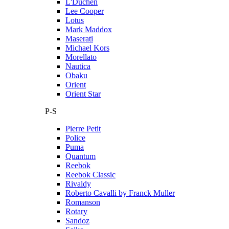
L'Duchen
Lee Cooper
Lotus
Mark Maddox
Maserati
Michael Kors
Morellato
Nautica
Obaku
Orient
Orient Star
P-S
Pierre Petit
Police
Puma
Quantum
Reebok
Reebok Classic
Rivaldy
Roberto Cavalli by Franck Muller
Romanson
Rotary
Sandoz