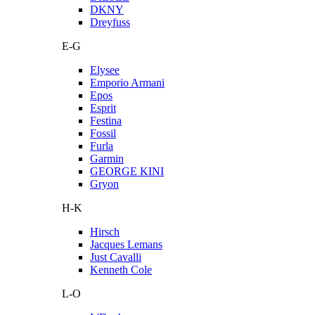
DKNY
Dreyfuss
E-G
Elysee
Emporio Armani
Epos
Esprit
Festina
Fossil
Furla
Garmin
GEORGE KINI
Gryon
H-K
Hirsch
Jacques Lemans
Just Cavalli
Kenneth Cole
L-O