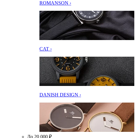
ROMANSON ›
CAT ›
DANISH DESIGN ›
До 20 000 ₽