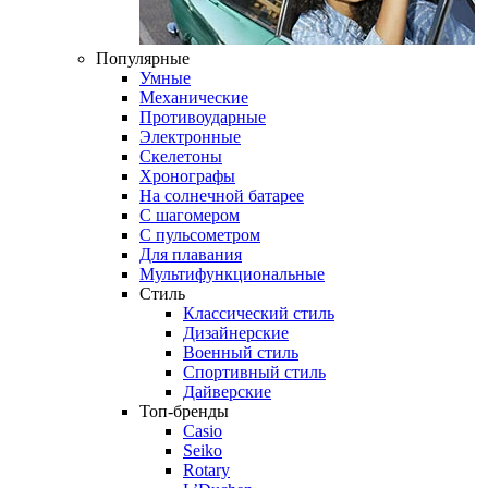
Популярные
Умные
Механические
Противоударные
Электронные
Скелетоны
Хронографы
На солнечной батарее
С шагомером
С пульсометром
Для плавания
Мультифункциональные
Стиль
Классический стиль
Дизайнерские
Военный стиль
Спортивный стиль
Дайверские
Топ-бренды
Casio
Seiko
Rotary