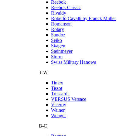
Reebok
Reebok Classic
Rivaldy
Roberto Cavalli by Franck Muller
Romanson
Rotary
Sandoz
Seiko
Skagen
Steinmeyer
Storm
Swiss Military Hanowa
T-W
Timex
Tissot
Trussardi
VERSUS Versace
Viceroy
Wainer
Wenger
В-С