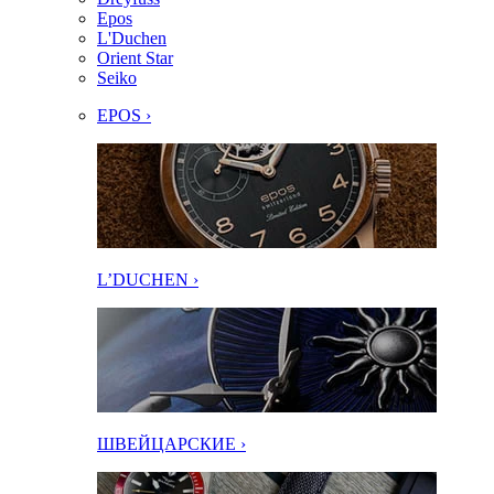
Epos
L'Duchen
Orient Star
Seiko
EPOS ›
L’DUCHEN ›
ШВЕЙЦАРСКИЕ ›