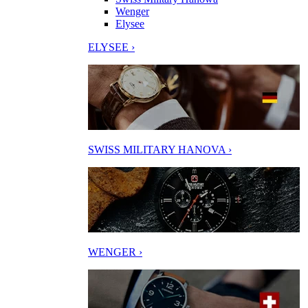
Wenger
Elysee
ELYSEE ›
SWISS MILITARY HANOVA ›
WENGER ›