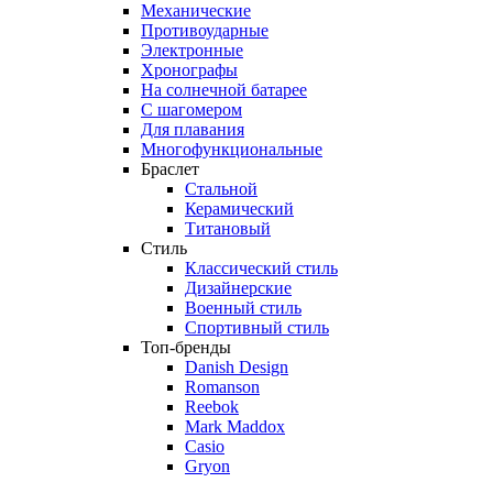
Механические
Противоударные
Электронные
Хронографы
На солнечной батарее
С шагомером
Для плавания
Многофункциональные
Браслет
Стальной
Керамический
Титановый
Стиль
Классический стиль
Дизайнерские
Военный стиль
Спортивный стиль
Топ-бренды
Danish Design
Romanson
Reebok
Mark Maddox
Casio
Gryon