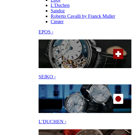
L'Duchen
Sandoz
Roberto Cavalli by Franck Muller
Cimier
EPOS ›
SEIKO ›
L’DUCHEN ›