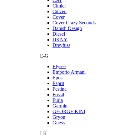
CAT
Cimier
Citizen
Cover
Cover Crazy Seconds
Danish Design
Diesel
DKNY
Dreyfuss
E-G
Elysee
Emporio Armani
Epos
Esprit
Festina
Fossil
Furla
Garmin
GEORGE KINI
Gryon
Guess
I-K