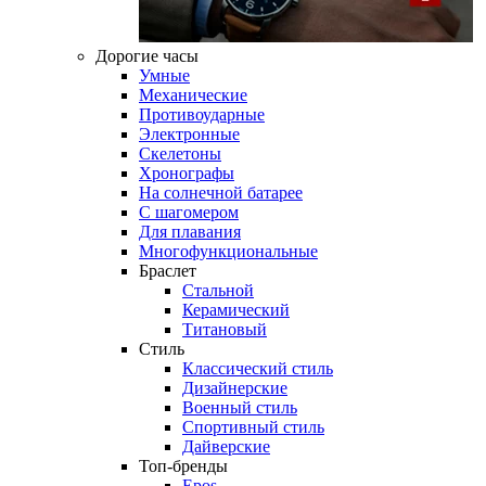
Дорогие часы
Умные
Механические
Противоударные
Электронные
Скелетоны
Хронографы
На солнечной батарее
С шагомером
Для плавания
Многофункциональные
Браслет
Стальной
Керамический
Титановый
Стиль
Классический стиль
Дизайнерские
Военный стиль
Спортивный стиль
Дайверские
Топ-бренды
Epos