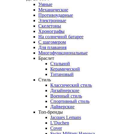
Умные
Механические
Противоударные
Электронные
Скелетоны
Хронографы
На солнечной батарее
С шагомером
Для плавания
Многофункциональные
Браслет
Стальной
Керамический
Титановый
Стиль
Классический стиль
Дизайнерские
Военный стиль
Спортивный стиль
Дайверские
Топ-бренды
Jacques Lemans
L'Duchen
Cover
Swiss Military Hanowa