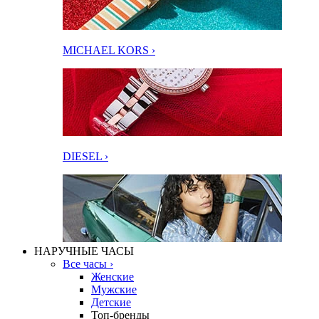
MICHAEL KORS ›
DIESEL ›
НАРУЧНЫЕ ЧАСЫ
Все часы ›
Женские
Мужские
Детские
Топ-бренды