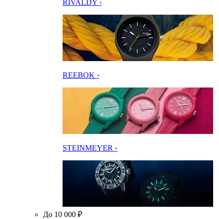
RIVALDY ›
REEBOK ›
STEINMEYER ›
До 10 000 ₽